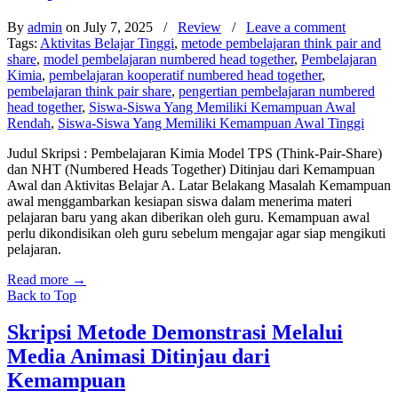
By
admin
on July 7, 2025
/
Review
/
Leave a comment
Tags:
Aktivitas Belajar Tinggi
,
metode pembelajaran think pair and
share
,
model pembelajaran numbered head together
,
Pembelajaran
Kimia
,
pembelajaran kooperatif numbered head together
,
pembelajaran think pair share
,
pengertian pembelajaran numbered
head together
,
Siswa-Siswa Yang Memiliki Kemampuan Awal
Rendah
,
Siswa-Siswa Yang Memiliki Kemampuan Awal Tinggi
Judul Skripsi : Pembelajaran Kimia Model TPS (Think-Pair-Share)
dan NHT (Numbered Heads Together) Ditinjau dari Kemampuan
Awal dan Aktivitas Belajar A. Latar Belakang Masalah Kemampuan
awal menggambarkan kesiapan siswa dalam menerima materi
pelajaran baru yang akan diberikan oleh guru. Kemampuan awal
perlu dikondisikan oleh guru sebelum mengajar agar siap mengikuti
pelajaran.
Read more
→
Back to Top
Skripsi Metode Demonstrasi Melalui
Media Animasi Ditinjau dari
Kemampuan