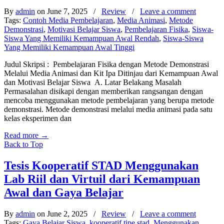
By
admin
on June 7, 2025
/
Review
/
Leave a comment
Tags:
Contoh Media Pembelajaran
,
Media Animasi
,
Metode
Demonstrasi
,
Motivasi Belajar Siswa
,
Pembelajaran Fisika
,
Siswa-
Siswa Yang Memiliki Kemampuan Awal Rendah
,
Siswa-Siswa
Yang Memiliki Kemampuan Awal Tinggi
Judul Skripsi : Pembelajaran Fisika dengan Metode Demonstrasi
Melalui Media Animasi dan Kit Ipa Ditinjau dari Kemampuan Awal
dan Motivasi Belajar Siswa A. Latar Belakang Masalah
Permasalahan disikapi dengan memberikan rangsangan dengan
mencoba menggunakan metode pembelajaran yang berupa metode
demonstrasi. Metode demonstrasi melalui media animasi pada satu
kelas eksperimen dan
Read more
→
Back to Top
Tesis Kooperatif STAD Menggunakan
Lab Riil dan Virtuil dari Kemampuan
Awal dan Gaya Belajar
By
admin
on June 2, 2025
/
Review
/
Leave a comment
Tags:
Gaya Belajar Siswa
,
kooperatif tipe stad
,
Menggunakan