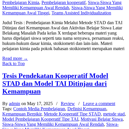
Pembelajaran Kimia
,
Pembelajaran kooperatif
,
Siswa-Siswa Yang
Memiliki Kemampuan Awal Rendah
,
Siswa-Siswa Yang Memiliki
Kemampuan Awal Tinggi
,
Teams Assisted Individualization
Judul Tesis : Pembelajaran Kimia Melalui Metode STAD dan TAI
Ditinjau dari Kemampuan Awal dan Aktivitas Belajar Siswa Latar
Belakang Masalah Pada kelas X terdapat beberapa materi yang
harus dipelajari siswa seperti tata nama senyawa, persamaan reaksi,
hukum-hukum dasar kimia, stoikiometri dan lain-lain. Materi
pelajaran kimia pada pokok bahasan stoikiometri merupakan materi
Read more
→
Back to Top
Tesis Pendekatan Kooperatif Model
STAD dan Model TAI Ditinjau dari
Kemampuan
By
admin
on May 17, 2025
/
Review
/
Leave a comment
Tags:
Contoh Media Pembelajaran
,
Definisi Kemampuan
,
Kemampuan Berpikir
,
Metode Kooperatif Tipe STAD
,
metode stad
,
Model Pembelajaran Kooperatif Tipe TAI
,
Motivasi Belajar Siswa
,
Siswa-Siswa Yang Memiliki Kemampuan Awal Rendah
,
Siswa-