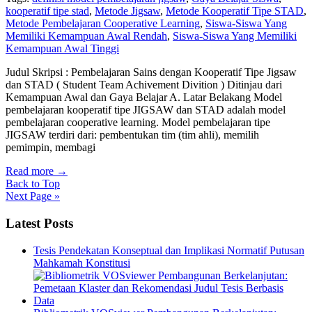
kooperatif tipe stad
,
Metode Jigsaw
,
Metode Kooperatif Tipe STAD
,
Metode Pembelajaran Cooperative Learning
,
Siswa-Siswa Yang
Memiliki Kemampuan Awal Rendah
,
Siswa-Siswa Yang Memiliki
Kemampuan Awal Tinggi
Judul Skripsi : Pembelajaran Sains dengan Kooperatif Tipe Jigsaw
dan STAD ( Student Team Achivement Divition ) Ditinjau dari
Kemampuan Awal dan Gaya Belajar A. Latar Belakang Model
pembelajaran kooperatif tipe JIGSAW dan STAD adalah model
pembelajaran cooperative learning. Model pembelajaran tipe
JIGSAW terdiri dari: pembentukan tim (tim ahli), memilih
pemimpin, membagi
Read more
→
Back to Top
Next Page »
Latest Posts
Tesis Pendekatan Konseptual dan Implikasi Normatif Putusan
Mahkamah Konstitusi