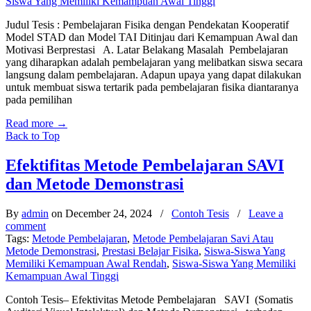
Siswa Yang Memiliki Kemampuan Awal Tinggi
Judul Tesis : Pembelajaran Fisika dengan Pendekatan Kooperatif
Model STAD dan Model TAI Ditinjau dari Kemampuan Awal dan
Motivasi Berprestasi A. Latar Belakang Masalah Pembelajaran
yang diharapkan adalah pembelajaran yang melibatkan siswa secara
langsung dalam pembelajaran. Adapun upaya yang dapat dilakukan
untuk membuat siswa tertarik pada pembelajaran fisika diantaranya
pada pemilihan
Read more
→
Back to Top
Efektifitas Metode Pembelajaran SAVI
dan Metode Demonstrasi
By
admin
on December 24, 2024
/
Contoh Tesis
/
Leave a
comment
Tags:
Metode Pembelajaran
,
Metode Pembelajaran Savi Atau
Metode Demonstrasi
,
Prestasi Belajar Fisika
,
Siswa-Siswa Yang
Memiliki Kemampuan Awal Rendah
,
Siswa-Siswa Yang Memiliki
Kemampuan Awal Tinggi
Contoh Tesis– Efektivitas Metode Pembelajaran SAVI (Somatis