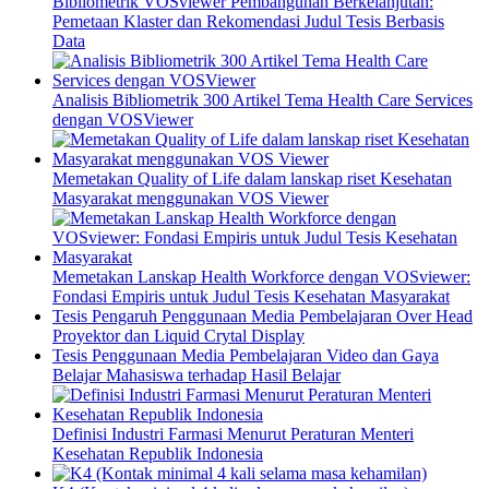
Bibliometrik VOSviewer Pembangunan Berkelanjutan:
Pemetaan Klaster dan Rekomendasi Judul Tesis Berbasis
Data
Analisis Bibliometrik 300 Artikel Tema Health Care Services
dengan VOSViewer
Memetakan Quality of Life dalam lanskap riset Kesehatan
Masyarakat menggunakan VOS Viewer
Memetakan Lanskap Health Workforce dengan VOSviewer:
Fondasi Empiris untuk Judul Tesis Kesehatan Masyarakat
Tesis Pengaruh Penggunaan Media Pembelajaran Over Head
Proyektor dan Liquid Crytal Display
Tesis Penggunaan Media Pembelajaran Video dan Gaya
Belajar Mahasiswa terhadap Hasil Belajar
Definisi Industri Farmasi Menurut Peraturan Menteri
Kesehatan Republik Indonesia