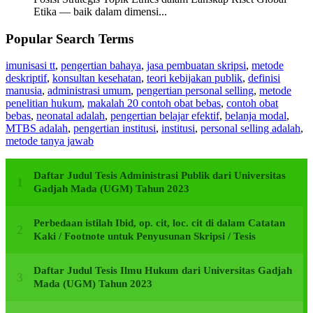
Etika — baik dalam dimensi...
Popular Search Terms
imunisasi tt
,
pengertian bahaya
,
jasa pembuatan skripsi
,
metode
deskriptif
,
konsultan kesehatan
,
teori kebijakan publik
,
definisi
manusia
,
administrasi umum
,
pengertian personal selling
,
metode
penelitian hukum
,
makalah 20 contoh obat bebas
,
contoh obat
bebas
,
neonatal adalah
,
pengertian belajar efektif
,
belanja modal
,
MTBS adalah
,
pengertian institusi
,
institusi
,
personal selling adalah
,
metode tanya jawab
Daftar Judul Tesis Administrasi Publik dari Universitas
Gadjah Mada (UGM) Tahun 2023
Perbedaan istilah Ibid, op. cit, loc. cit di dalam Catatan
Kaki / Footnote untuk Penyusunan Skripsi / Tesis
Daftar Judul Tesis Ilmu Hukum dari Universitas Gadjah
Mada (UGM) Tahun 2023