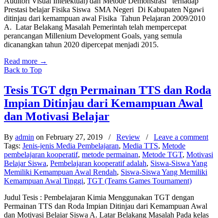
Auditori Visual Intelektual) dan Metode Demonstrasi terhadap
Prestasi belajar Fisika Siswa SMA Negeri Di Kabupaten Ngawi
ditinjau dari kemampuan awal Fisika Tahun Pelajaran 2009/2010
A. Latar Belakang Masalah Pemerintah telah mempercepat
perancangan Millenium Development Goals, yang semula
dicanangkan tahun 2020 dipercepat menjadi 2015.
Read more
→
Back to Top
Tesis TGT dgn Permainan TTS dan Roda
Impian Ditinjau dari Kemampuan Awal
dan Motivasi Belajar
By
admin
on February 27, 2019
/
Review
/
Leave a comment
Tags:
Jenis-jenis Media Pembelajaran
,
Media TTS
,
Metode
pembelajaran kooperatif
,
metode permainan
,
Metode TGT
,
Motivasi
Belajar Siswa
,
Pembelajaran kooperatif adalah
,
Siswa-Siswa Yang
Memiliki Kemampuan Awal Rendah
,
Siswa-Siswa Yang Memiliki
Kemampuan Awal Tinggi
,
TGT (Teams Games Tournament)
Judul Tesis : Pembelajaran Kimia Menggunakan TGT dengan
Permainan TTS dan Roda Impian Ditinjau dari Kemampuan Awal
dan Motivasi Belajar Siswa A. Latar Belakang Masalah Pada kelas