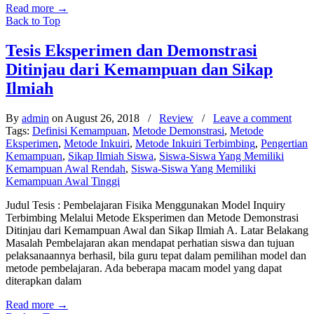
Read more
→
Back to Top
Tesis Eksperimen dan Demonstrasi
Ditinjau dari Kemampuan dan Sikap
Ilmiah
By
admin
on August 26, 2018
/
Review
/
Leave a comment
Tags:
Definisi Kemampuan
,
Metode Demonstrasi
,
Metode
Eksperimen
,
Metode Inkuiri
,
Metode Inkuiri Terbimbing
,
Pengertian
Kemampuan
,
Sikap Ilmiah Siswa
,
Siswa-Siswa Yang Memiliki
Kemampuan Awal Rendah
,
Siswa-Siswa Yang Memiliki
Kemampuan Awal Tinggi
Judul Tesis : Pembelajaran Fisika Menggunakan Model Inquiry
Terbimbing Melalui Metode Eksperimen dan Metode Demonstrasi
Ditinjau dari Kemampuan Awal dan Sikap Ilmiah A. Latar Belakang
Masalah Pembelajaran akan mendapat perhatian siswa dan tujuan
pelaksanaannya berhasil, bila guru tepat dalam pemilihan model dan
metode pembelajaran. Ada beberapa macam model yang dapat
diterapkan dalam
Read more
→