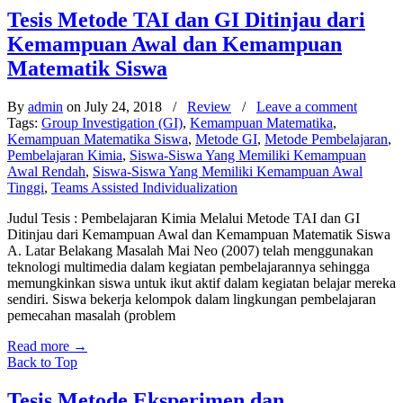
Tesis Metode TAI dan GI Ditinjau dari
Kemampuan Awal dan Kemampuan
Matematik Siswa
By
admin
on July 24, 2018
/
Review
/
Leave a comment
Tags:
Group Investigation (GI)
,
Kemampuan Matematika
,
Kemampuan Matematika Siswa
,
Metode GI
,
Metode Pembelajaran
,
Pembelajaran Kimia
,
Siswa-Siswa Yang Memiliki Kemampuan
Awal Rendah
,
Siswa-Siswa Yang Memiliki Kemampuan Awal
Tinggi
,
Teams Assisted Individualization
Judul Tesis : Pembelajaran Kimia Melalui Metode TAI dan GI
Ditinjau dari Kemampuan Awal dan Kemampuan Matematik Siswa
A. Latar Belakang Masalah Mai Neo (2007) telah menggunakan
teknologi multimedia dalam kegiatan pembelajarannya sehingga
memungkinkan siswa untuk ikut aktif dalam kegiatan belajar mereka
sendiri. Siswa bekerja kelompok dalam lingkungan pembelajaran
pemecahan masalah (problem
Read more
→
Back to Top
Tesis Metode Eksperimen dan