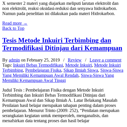
X semester 2 materi yang diajarkan meliputi larutan elektrolit dan
non elektrolit, reaksi oksidasi-reduksi dan senyawa hidrokarbon.
Namun pada penelitian ini dilakukan pada materi Hidrokarbon.
Read more
→
Back to Top
Tesis Metode Inkuiri Terbimbing dan
Termodifikasi Ditinjau dari Kemampuan
By
admin
on February 25, 2019
/
Review
/
Leave a comment
Tags:
Inkuiri Bebas Termodifikasi
,
Metode Inkuiri
,
Metode Inkuiri
Terbimbing
,
Pembelajaran Fisika
,
Sikap Ilmiah Siswa
,
Siswa-Siswa
Yang Memiliki Kemampuan Awal Rendah
,
Siswa-Siswa Yang
Memiliki Kemampuan Awal Tinggi
Judul Tesis : Pembelajaran Fisika dengan Metode Inkuiri
Terbimbing dan Inkuiri Bebas Termodifikasi Ditinjau dari
Kemampuan Awal dan Sikap Ilmiah A. Latar Belakang Masalah
Penilaian hasil belajar merupakan tahapan penting dalam proses
pembelajaran. Menurut Trinto (2009: 252), “Penilaian merupakan
serangkaian kegiatan untuk memperoleh, menganalisis, dan
menafsirkan data tentang proses dan hasil belajar