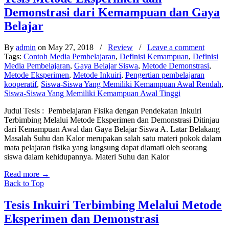
Demonstrasi dari Kemampuan dan Gaya
Belajar
By
admin
on May 27, 2018
/
Review
/
Leave a comment
Tags:
Contoh Media Pembelajaran
,
Definisi Kemampuan
,
Definisi
Media Pembelajaran
,
Gaya Belajar Siswa
,
Metode Demonstrasi
,
Metode Eksperimen
,
Metode Inkuiri
,
Pengertian pembelajaran
kooperatif
,
Siswa-Siswa Yang Memiliki Kemampuan Awal Rendah
,
Siswa-Siswa Yang Memiliki Kemampuan Awal Tinggi
Judul Tesis : Pembelajaran Fisika dengan Pendekatan Inkuiri
Terbimbing Melalui Metode Eksperimen dan Demonstrasi Ditinjau
dari Kemampuan Awal dan Gaya Belajar Siswa A. Latar Belakang
Masalah Suhu dan Kalor merupakan salah satu materi pokok dalam
mata pelajaran fisika yang langsung dapat diamati oleh seorang
siswa dalam kehidupannya. Materi Suhu dan Kalor
Read more
→
Back to Top
Tesis Inkuiri Terbimbing Melalui Metode
Eksperimen dan Demonstrasi