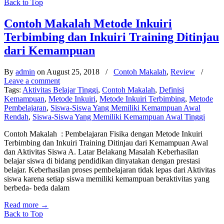
Back to Top
Contoh Makalah Metode Inkuiri
Terbimbing dan Inkuiri Training Ditinjau
dari Kemampuan
By
admin
on August 25, 2018
/
Contoh Makalah
,
Review
/
Leave a comment
Tags:
Aktivitas Belajar Tinggi
,
Contoh Makalah
,
Definisi
Kemampuan
,
Metode Inkuiri
,
Metode Inkuiri Terbimbing
,
Metode
Pembelajaran
,
Siswa-Siswa Yang Memiliki Kemampuan Awal
Rendah
,
Siswa-Siswa Yang Memiliki Kemampuan Awal Tinggi
Contoh Makalah : Pembelajaran Fisika dengan Metode Inkuiri
Terbimbing dan Inkuiri Training Ditinjau dari Kemampuan Awal
dan Aktivitas Siswa A. Latar Belakang Masalah Keberhasilan
belajar siswa di bidang pendidikan dinyatakan dengan prestasi
belajar. Keberhasilan proses pembelajaran tidak lepas dari Aktivitas
siswa karena setiap siswa memiliki kemampuan beraktivitas yang
berbeda- beda dalam
Read more
→
Back to Top