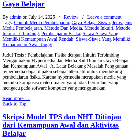
Gaya Belajar
By
admin
on July 14, 2025
/
Review
/
Leave a comment
Tags:
Contoh Media Pembelajaran
,
Gaya Belajar Siswa
,
Jenis-jenis
Media Pembelajaran
,
Metode Dan Media
,
Metode Inkuiri
,
Metode
Inkuiri Terbimbing
,
Pembelajaran Fisika
,
Siswa-Siswa Yang
Memiliki Kemampuan Awal Rendah
,
Siswa-Siswa Yang Memiliki
Kemampuan Awal Tinggi
Judul Tesis : Pembelajaran Fisika dengan Inkuiri Terbimbing
Menggunakan Hypermedia dan Media Riil Ditinjau Gaya Belajar
dan Kemampuan Awal A. Latar Belakang Masalah Penggunaan
hypermedia dapat dipakai sebagai alternatif untuk mendukung
pembelajaran fisika. Karena hypermedia merupakan media yang
memilki komposisi materi-materi yang tidak berurutan, yang
mengacu pada sofware komputer yang menggunakan
Read more
→
Back to Top
Skripsi Model TPS dan NHT Ditinjau
dari Kemampuan Awal dan Aktivitas
Belajar