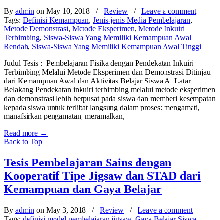
By
admin
on May 10, 2018
/
Review
/
Leave a comment
Tags:
Definisi Kemampuan
,
Jenis-jenis Media Pembelajaran
,
Metode Demonstrasi
,
Metode Eksperimen
,
Metode Inkuiri
Terbimbing
,
Siswa-Siswa Yang Memiliki Kemampuan Awal
Rendah
,
Siswa-Siswa Yang Memiliki Kemampuan Awal Tinggi
Judul Tesis : Pembelajaran Fisika dengan Pendekatan Inkuiri
Terbimbing Melalui Metode Eksperimen dan Demonstrasi Ditinjau
dari Kemampuan Awal dan Aktivitas Belajar Siswa A. Latar
Belakang Pendekatan inkuiri terbimbing melalui metode eksperimen
dan demonstrasi lebih berpusat pada siswa dan memberi kesempatan
kepada siswa untuk terlibat langsung dalam proses: mengamati,
manafsirkan pengamatan, meramalkan,
Read more
→
Back to Top
Tesis Pembelajaran Sains dengan
Kooperatif Tipe Jigsaw dan STAD dari
Kemampuan dan Gaya Belajar
By
admin
on May 3, 2018
/
Review
/
Leave a comment
Tags:
definisi model pembelajaran jigsaw
,
Gaya Belajar Siswa
,