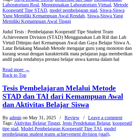
Laboratorium Real
,
Menggunakan Laboratorium Virtual
,
Metode
Kooperatif Tipe STAD
,
model pembelajaran stad
,
Siswa-Siswa
Yang Memiliki Kemampuan Awal Rendah
,
Siswa-Siswa Yang
Memiliki Kemampuan Awal Tinggi
Judul Tesis : Pembelajaran Kooperatif Tipe Student Team
Achievement Division (STAD) Menggunakan Lab Riil dan Lab
Virtuil Ditinjau dari Kemampuan Awal dan Gaya Belajar Siswa A.
Latar Belakang Masalah Metode mengajar guru yang monoton dan
kurang sesuai dengan karakteristik mata pelajaran juga memberikan
andil pada rendahnya prestasi belajar siswa karena dalam hal
Read more
→
Back to Top
Tesis Pembelajaran Melalui Metode
STAD dan TAI dari Kemampuan Awal
dan Aktivitas Belajar Siswa
By
admin
on May 31, 2025
/
Review
/
Leave a comment
Tags:
Aktivitas Belajar Tinggi
,
Jenis Pendekatan Belajar
,
kooperatif
tipe stad
,
Model Pembelajaran Kooperatif Tipe TAI
,
model
pembelajaran student teams achievement division (stad)
,