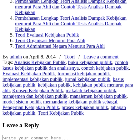
Pembahasan Lengkap Teori Analisis Dampak Kebijakan
menurut Para Ahli dan Contoh Tesis Analisis Dampak
Kebijakan
Pembahasan Lengkap Teori Analisis Dampak Kebijakan
menurut Para Ahli dan Contoh Tesis Analisis Dampak
Kebijakan
Teori Evaluasi Kebijakan Publik
Teori Organisasi Menurut Para Ahli
Teori Administrasi Negara Menurut Para Ahli
By
admin
on April 8, 2014
/
Teori
/
Leave a comment
Tags:
Analisis Kebijakan Publik
,
buku kebijakan publik
,
contoh
kasus kebijakan publik dan analisisnya
,
contoh kebijakan publik
,
Evaluasi Kebijakan Publik
,
formulasi kebijakan publik
,
implementasi kebijakan publik
,
jurnal kebijakan publik
,
kasus
kebijakan publik
,
kebijakan publik
,
kebijakan publik menurut para
ahli
,
Konsep Kebijakan Publik
,
makalah kebijakan publik
,
manajemen dan kebijakan publik
,
manajemen kebijakan publik
,
model sistem politik memandang kebijakan publik sebagai
,
Pengertian Kebijakan Publik
,
proses kebijakan publik
,
tahapan
kebijakan publik
,
Teori Kebijakan Publik
Leave a Reply