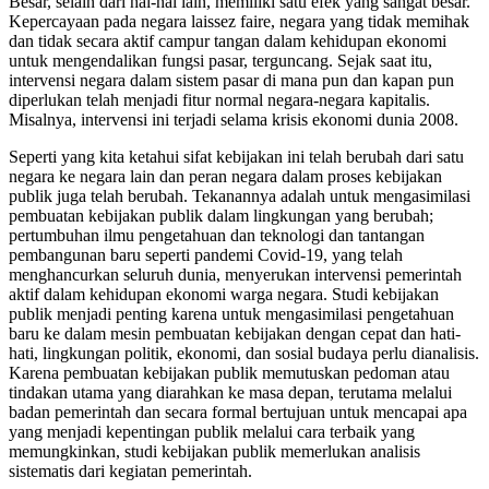
Besar, selain dari hal-hal lain, memiliki satu efek yang sangat besar.
Kepercayaan pada negara laissez faire, negara yang tidak memihak
dan tidak secara aktif campur tangan dalam kehidupan ekonomi
untuk mengendalikan fungsi pasar, terguncang. Sejak saat itu,
intervensi negara dalam sistem pasar di mana pun dan kapan pun
diperlukan telah menjadi fitur normal negara-negara kapitalis.
Misalnya, intervensi ini terjadi selama krisis ekonomi dunia 2008.
Seperti yang kita ketahui sifat kebijakan ini telah berubah dari satu
negara ke negara lain dan peran negara dalam proses kebijakan
publik juga telah berubah. Tekanannya adalah untuk mengasimilasi
pembuatan kebijakan publik dalam lingkungan yang berubah;
pertumbuhan ilmu pengetahuan dan teknologi dan tantangan
pembangunan baru seperti pandemi Covid-19, yang telah
menghancurkan seluruh dunia, menyerukan intervensi pemerintah
aktif dalam kehidupan ekonomi warga negara. Studi kebijakan
publik menjadi penting karena untuk mengasimilasi pengetahuan
baru ke dalam mesin pembuatan kebijakan dengan cepat dan hati-
hati, lingkungan politik, ekonomi, dan sosial budaya perlu dianalisis.
Karena pembuatan kebijakan publik memutuskan pedoman atau
tindakan utama yang diarahkan ke masa depan, terutama melalui
badan pemerintah dan secara formal bertujuan untuk mencapai apa
yang menjadi kepentingan publik melalui cara terbaik yang
memungkinkan, studi kebijakan publik memerlukan analisis
sistematis dari kegiatan pemerintah.