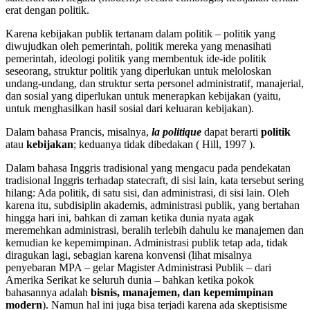
erat dengan politik.
Karena kebijakan publik tertanam dalam politik – politik yang
diwujudkan oleh pemerintah, politik mereka yang menasihati
pemerintah, ideologi politik yang membentuk ide-ide politik
seseorang, struktur politik yang diperlukan untuk meloloskan
undang-undang, dan struktur serta personel administratif, manajerial,
dan sosial yang diperlukan untuk menerapkan kebijakan (yaitu,
untuk menghasilkan hasil sosial dari keluaran kebijakan).
Dalam bahasa Prancis, misalnya,
la politique
dapat berarti
politik
atau
kebijakan
; keduanya tidak dibedakan ( Hill, 1997 ).
Dalam bahasa Inggris tradisional yang mengacu pada pendekatan
tradisional Inggris terhadap statecraft, di sisi lain, kata tersebut sering
hilang: Ada politik, di satu sisi, dan administrasi, di sisi lain. Oleh
karena itu, subdisiplin akademis, administrasi publik, yang bertahan
hingga hari ini, bahkan di zaman ketika dunia nyata agak
meremehkan administrasi, beralih terlebih dahulu ke manajemen dan
kemudian ke kepemimpinan. Administrasi publik tetap ada, tidak
diragukan lagi, sebagian karena konvensi (lihat misalnya
penyebaran MPA – gelar Magister Administrasi Publik – dari
Amerika Serikat ke seluruh dunia – bahkan ketika pokok
bahasannya adalah
bisnis, manajemen, dan kepemimpinan
modern
). Namun hal ini juga bisa terjadi karena ada skeptisisme