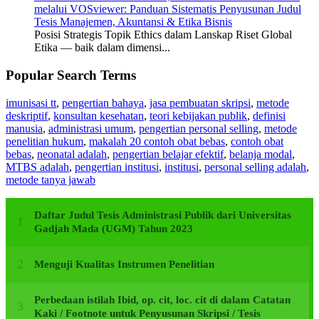
melalui VOSviewer: Panduan Sistematis Penyusunan Judul
Tesis Manajemen, Akuntansi & Etika Bisnis
Posisi Strategis Topik Ethics dalam Lanskap Riset Global
Etika — baik dalam dimensi...
Popular Search Terms
imunisasi tt
,
pengertian bahaya
,
jasa pembuatan skripsi
,
metode
deskriptif
,
konsultan kesehatan
,
teori kebijakan publik
,
definisi
manusia
,
administrasi umum
,
pengertian personal selling
,
metode
penelitian hukum
,
makalah 20 contoh obat bebas
,
contoh obat
bebas
,
neonatal adalah
,
pengertian belajar efektif
,
belanja modal
,
MTBS adalah
,
pengertian institusi
,
institusi
,
personal selling adalah
,
metode tanya jawab
Daftar Judul Tesis Administrasi Publik dari Universitas
Gadjah Mada (UGM) Tahun 2023
Menguji Kualitas Instrumen Penelitian
Perbedaan istilah Ibid, op. cit, loc. cit di dalam Catatan
Kaki / Footnote untuk Penyusunan Skripsi / Tesis