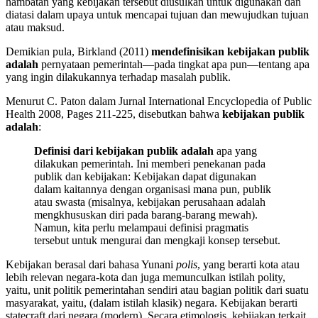
hambatan yang kebijakan tersebut diusulkan untuk digunakan dan
diatasi dalam upaya untuk mencapai tujuan dan mewujudkan tujuan
atau maksud.
Demikian pula, Birkland (2011)
mendefinisikan kebijakan publik
adalah
pernyataan pemerintah—pada tingkat apa pun—tentang apa
yang ingin dilakukannya terhadap masalah publik.
Menurut C.
Paton dalam Jurnal International Encyclopedia of Public
Health 2008, Pages 211-225, disebutkan bahwa
kebijakan publik
adalah
:
Definisi dari kebijakan publik adalah
apa yang
dilakukan pemerintah. Ini memberi penekanan pada
publik dan kebijakan: Kebijakan dapat digunakan
dalam kaitannya dengan organisasi mana pun, publik
atau swasta (misalnya, kebijakan perusahaan adalah
mengkhususkan diri pada barang-barang mewah).
Namun, kita perlu melampaui definisi pragmatis
tersebut untuk mengurai dan mengkaji konsep tersebut.
Kebijakan berasal dari bahasa Yunani
polis
, yang berarti kota atau
lebih relevan negara-kota dan juga memunculkan istilah polity,
yaitu, unit politik pemerintahan sendiri atau bagian politik dari suatu
masyarakat, yaitu, (dalam istilah klasik) negara. Kebijakan berarti
statecraft dari negara (modern). Secara etimologis, kebijakan terkait