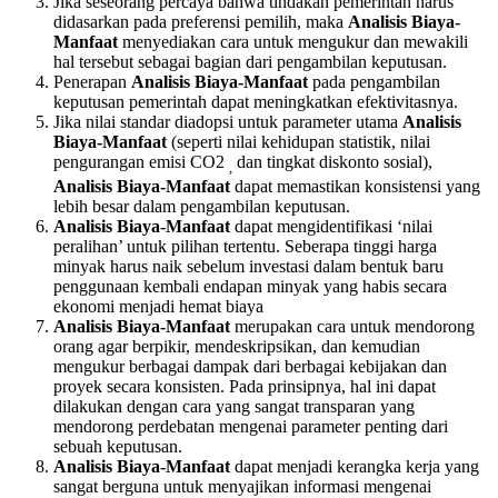
Jika seseorang percaya bahwa tindakan pemerintah harus
didasarkan pada preferensi pemilih, maka
Analisis Biaya-
Manfaat
menyediakan cara untuk mengukur dan mewakili
hal tersebut sebagai bagian dari pengambilan keputusan.
Penerapan
Analisis Biaya-Manfaat
pada pengambilan
keputusan pemerintah dapat meningkatkan efektivitasnya.
Jika nilai standar diadopsi untuk parameter utama
Analisis
Biaya-Manfaat
(seperti nilai kehidupan statistik, nilai
pengurangan emisi CO2
dan tingkat diskonto sosial),
,
Analisis Biaya-Manfaat
dapat memastikan konsistensi yang
lebih besar dalam pengambilan keputusan.
Analisis Biaya-Manfaat
dapat mengidentifikasi ‘nilai
peralihan’ untuk pilihan tertentu. Seberapa tinggi harga
minyak harus naik sebelum investasi dalam bentuk baru
penggunaan kembali endapan minyak yang habis secara
ekonomi menjadi hemat biaya
Analisis Biaya-Manfaat
merupakan cara untuk mendorong
orang agar berpikir, mendeskripsikan, dan kemudian
mengukur berbagai dampak dari berbagai kebijakan dan
proyek secara konsisten. Pada prinsipnya, hal ini dapat
dilakukan dengan cara yang sangat transparan yang
mendorong perdebatan mengenai parameter penting dari
sebuah keputusan.
Analisis Biaya-Manfaat
dapat menjadi kerangka kerja yang
sangat berguna untuk menyajikan informasi mengenai