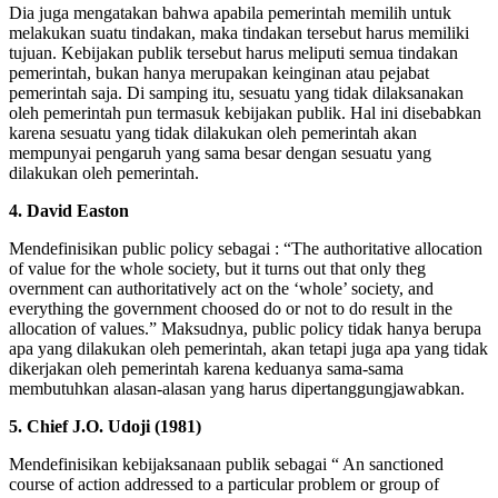
Dia juga mengatakan bahwa apabila pemerintah memilih untuk
melakukan suatu tindakan, maka tindakan tersebut harus memiliki
tujuan. Kebijakan publik tersebut harus meliputi semua tindakan
pemerintah, bukan hanya merupakan keinginan atau pejabat
pemerintah saja. Di samping itu, sesuatu yang tidak dilaksanakan
oleh pemerintah pun termasuk kebijakan publik. Hal ini disebabkan
karena sesuatu yang tidak dilakukan oleh pemerintah akan
mempunyai pengaruh yang sama besar dengan sesuatu yang
dilakukan oleh pemerintah.
4. David Easton
Mendefinisikan public policy sebagai : “The authoritative allocation
of value for the whole society, but it turns out that only theg
overnment can authoritatively act on the ‘whole’ society, and
everything the government choosed do or not to do result in the
allocation of values.” Maksudnya, public policy tidak hanya berupa
apa yang dilakukan oleh pemerintah, akan tetapi juga apa yang tidak
dikerjakan oleh pemerintah karena keduanya sama-sama
membutuhkan alasan-alasan yang harus dipertanggungjawabkan.
5. Chief J.O. Udoji (1981)
Mendefinisikan kebijaksanaan publik sebagai “ An sanctioned
course of action addressed to a particular problem or group of