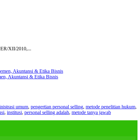
ER/XII/2010,...
en, Akuntansi & Etika Bisnis
nistrasi umum
,
pengertian personal selling
,
metode penelitian hukum
,
usi
,
institusi
,
personal selling adalah
,
metode tanya jawab