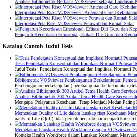
Analisis Bibliometrik Berbasis VOSviewer sebagai Landasan P
Interpretasi Peta Riset VOSviewer : Antenatal Care [Kebidanan
Interpretasi Peta Riset VOSviewer: Perawat dan Rumah Sakit
Pengaruh Kecerdasan Emosional, Efikasi Diri Guru dan Kepua
Katalog Contoh Judul Tesis
Tesis Pendekatan Konseptual dan Implikasi Normatif Putusan
Judul Tesis : Pendekatan Konseptual dan Implikasi Normatif
Bibliometrik VOSviewer Pembangunan Berkelanjutan: Pemetaa
Pembangunan berkelanjutan ( pembangunan berkelanjutan ) tel
Analisis Bibliometrik 300 Artikel Tema Health Care Service
Mengapa Pelayanan Kesehatan Tetap Menjadi Medan Paling Di
Memetakan Quality of Life dalam lanskap riset Kesehatan M
uality of Life (QoL) tidak pernah benar-benar menjadi konsep t
Memetakan Lanskap Health Workforce dengan VOSviewer: Fon
Konteks Health Workforce dalam Lanskap Kesehatan Masyarakat