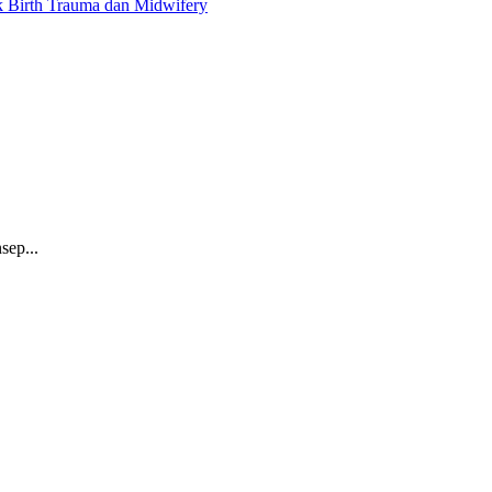
ik Birth Trauma dan Midwifery
sep...