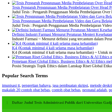
Tesis Pengaruh Penggunaan Media Pembelajaran Over Head Pro
Judul Tesis : Pengaruh Penggunaan Media Pembelajaran Over H
Tesis Penggunaan Media Pembelajaran Video dan Gaya Belajar
Judul Tesis : Pengaruh Penggunaan Media Pembelajaran Video 
Definisi Industri Farmasi Menurut Peraturan Menteri Kesehata
Industri Farmasi ~ Menurut definisi yang tercantum dalam P
K4 (Kontak minimal 4 kali selama masa kehamilan)
K4 (Kontak minimal 4 kali selama masa kehamilan) ~ Untuk me
Pemetaan Riset Global Ethics, Business Ethics & AI Ethics m
Posisi Strategis Topik Ethics dalam Lanskap Riset Global Etik
Popular Search Terms
imunisasi tt
,
pengertian bahaya
,
jasa pembuatan skripsi
,
metode deskri
makalah 20 contoh obat bebas
,
contoh obat bebas
,
neonatal adalah
,
pe
Daftar Judul Tesis Administrasi Publik dari Universitas G