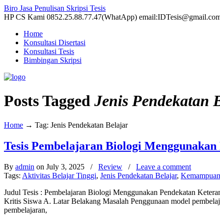
Biro Jasa Penulisan Skripsi Tesis
HP CS Kami 0852.25.88.77.47(WhatApp) email:IDTesis@gmail.co
Home
Konsultasi Disertasi
Konsultasi Tesis
Bimbingan Skripsi
Posts Tagged
Jenis Pendekatan B
Home
→
Tag: Jenis Pendekatan Belajar
Tesis Pembelajaran Biologi Menggunakan 
By
admin
on July 3, 2025
/
Review
/
Leave a comment
Tags:
Aktivitas Belajar Tinggi
,
Jenis Pendekatan Belajar
,
Kemampuan 
Judul Tesis : Pembelajaran Biologi Menggunakan Pendekatan Keteram
Kritis Siswa A. Latar Belakang Masalah Penggunaan model pembelajar
pembelajaran,