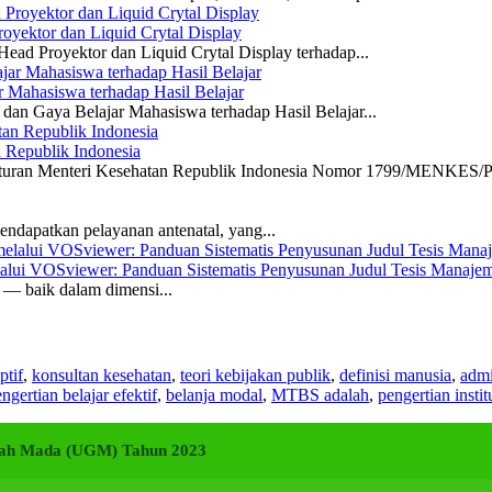
yektor dan Liquid Crytal Display
ead Proyektor dan Liquid Crytal Display terhadap...
 Mahasiswa terhadap Hasil Belajar
dan Gaya Belajar Mahasiswa terhadap Hasil Belajar...
n Republik Indonesia
eraturan Menteri Kesehatan Republik Indonesia Nomor 1799/MENKES/P
ndapatkan pelayanan antenatal, yang...
elalui VOSviewer: Panduan Sistematis Penyusunan Judul Tesis Manajem
a — baik dalam dimensi...
ptif
,
konsultan kesehatan
,
teori kebijakan publik
,
definisi manusia
,
admi
ngertian belajar efektif
,
belanja modal
,
MTBS adalah
,
pengertian instit
adjah Mada (UGM) Tahun 2023