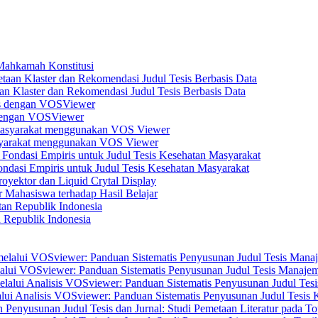
 Mahkamah Konstitusi
n Klaster dan Rekomendasi Judul Tesis Berbasis Data
s dengan VOSViewer
asyarakat menggunakan VOS Viewer
dasi Empiris untuk Judul Tesis Kesehatan Masyarakat
yektor dan Liquid Crytal Display
 Mahasiswa terhadap Hasil Belajar
n Republik Indonesia
elalui VOSviewer: Panduan Sistematis Penyusunan Judul Tesis Manajem
alui Analisis VOSviewer: Panduan Sistematis Penyusunan Judul Tesis