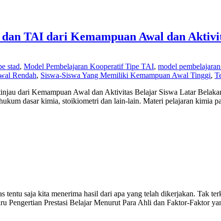
 dan TAI dari Kemampuan Awal dan Aktivit
pe stad
,
Model Pembelajaran Kooperatif Tipe TAI
,
model pembelajaran 
wal Rendah
,
Siswa-Siswa Yang Memiliki Kemampuan Awal Tinggi
,
Te
njau dari Kemampuan Awal dan Aktivitas Belajar Siswa Latar Belakan
hukum dasar kimia, stoikiometri dan lain-lain. Materi pelajaran kimia
tentu saja kita menerima hasil dari apa yang telah dikerjakan. Tak terke
rbaru Pengertian Prestasi Belajar Menurut Para Ahli dan Faktor-Fakto