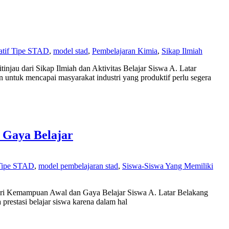
atif Tipe STAD
,
model stad
,
Pembelajaran Kimia
,
Sikap Ilmiah
au dari Sikap Ilmiah dan Aktivitas Belajar Siswa A. Latar
untuk mencapai masyarakat industri yang produktif perlu segera
 Gaya Belajar
 Tipe STAD
,
model pembelajaran stad
,
Siswa-Siswa Yang Memiliki
dari Kemampuan Awal dan Gaya Belajar Siswa A. Latar Belakang
restasi belajar siswa karena dalam hal