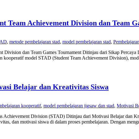
ent Team Achievement Division dan Team 
TAD
,
metode pembelajaran stad
,
model pembelajaran stad
,
Pembelajara
t Division dan Team Games Tournament Ditinjau dari Sikap Percaya D
aran kooperatif model STAD (Student Team Achievement Division), mo
asi Belajar dan Kreativitas Siswa
belajaran kooperatif
,
model pembelajaran jigsaw dan stad
,
Motivasi Be
ms Achievement Division (STAD) Ditinjau dari Motivasi Belajar dan Kr
ivitas, dan motivasi siswa di dalam proses pembelajaran. Dengan men