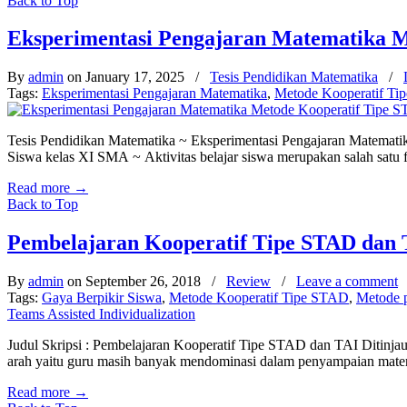
Back to Top
Eksperimentasi Pengajaran Matematika M
By
admin
on January 17, 2025
/
Tesis Pendidikan Matematika
/
Tags:
Eksperimentasi Pengajaran Matematika
,
Metode Kooperatif T
Tesis Pendidikan Matematika ~ Eksperimentasi Pengajaran Matemati
Siswa kelas XI SMA ~ Aktivitas belajar siswa merupakan salah satu 
Read more
→
Back to Top
Pembelajaran Kooperatif Tipe STAD dan T
By
admin
on September 26, 2018
/
Review
/
Leave a comment
Tags:
Gaya Berpikir Siswa
,
Metode Kooperatif Tipe STAD
,
Metode p
Teams Assisted Individualization
Judul Skripsi : Pembelajaran Kooperatif Tipe STAD dan TAI Ditinjau
arah yaitu guru masih banyak mendominasi dalam penyampaian materi
Read more
→