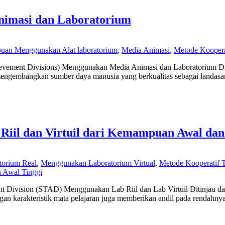
imasi dan Laboratorium
an Menggunakan Alat laboratorium
,
Media Animasi
,
Metode Kooper
ement Divisions) Menggunakan Media Animasi dan Laboratorium Ditinj
engembangkan sumber daya manusia yang berkualitas sebagai landasan 
Riil dan Virtuil dari Kemampuan Awal dan
orium Real
,
Menggunakan Laboratorium Virtual
,
Metode Kooperatif
 Awal Tinggi
ent Division (STAD) Menggunakan Lab Riil dan Lab Virtuil Ditinjau 
 karakteristik mata pelajaran juga memberikan andil pada rendahnya p