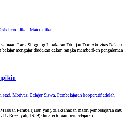
esis Pendidikan Matematika
amaan Garis Singgung Lingkaran Ditinjau Dari Aktivitas Belajar
tan belajar mengajar diadakan dalam rangka memberikan pengalaman
pikir
n stad
,
Motivasi Belajar Siswa
,
Pembelajaran kooperatif adalah
,
g Masalah Pembelajaran yang dilaksanakan masih pembelajaran satu
. K. Roestiyah, 1989) dimana tujuan pembelajaran