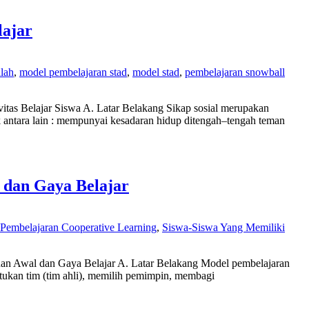
lajar
lah
,
model pembelajaran stad
,
model stad
,
pembelajaran snowball
itas Belajar Siswa A. Latar Belakang Sikap sosial merupakan
k antara lain : mempunyai kesadaran hidup ditengah–tengah teman
 dan Gaya Belajar
Pembelajaran Cooperative Learning
,
Siswa-Siswa Yang Memiliki
uan Awal dan Gaya Belajar A. Latar Belakang Model pembelajaran
tukan tim (tim ahli), memilih pemimpin, membagi