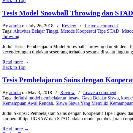
Back to Top
Tesis Model Snowball Throwing dan STAD D
By
admin
on July 26, 2018
/
Review
/
Leave a comment
Tags:
Aktivitas Belajar Tinggi
,
Metode Kooperatif Tipe STAD
,
Metod
throwing
Judul Tesis : Pembelajaran Model Snowball Throwing dan Student Te
kecenderungan tindakan seseorang terhadap sesama di suatu lingkung
Read more
→
Back to Top
Tesis Pembelajaran Sains dengan Kooper
By
admin
on May 3, 2018
/
Review
/
Leave a comment
Tags:
definisi model pembelajaran jigsaw
,
Gaya Belajar Siswa
,
kooper
Kemampuan Awal Rendah
,
Siswa-Siswa Yang Memiliki Kemampuan
Judul Skripsi : Pembelajaran Sains dengan Kooperatif Tipe Jigsaw
kooperatif tipe JIGSAW dan STAD adalah model pembelajaran coopera
Read more
→