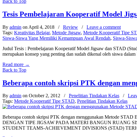
Back to Top
Tesis Pembelajaran Kooperatif Model Ji
By
admin
on April 4, 2018
/
Review
/
Leave a comment
Tags:
Kreativitas Belajar
,
Metode Jigsaw
,
Metode Kooperatif Tipe S
Siswa-Siswa Yang Memiliki Kemampuan Awal Rendah
,
Siswa-Sisw
Judul Tesis : Pembelajaran Kooperatif Model Jigsaw dan STAD (Stud
merupakan konsep yang penting dan sudah dikenal oleh siswa dalam keh
Read more
→
Back to Top
Beberapa contoh skripsi PTK dengan me
By
admin
on October 2, 2012
/
Penelitian Tindakan Kelas
/
Leav
Tags:
Metode Kooperatif Tipe STAD
,
Penelitian Tindakan Kelas
Beberapa contoh skripsi PTK dengan menggunakan Meto
DENGAN TIPE JIGSAW PADA MATERI BANGUN RUANG SISI
STUDENT TEAMS-ACHIEVEMENT DIVISIONS (STAD) TE