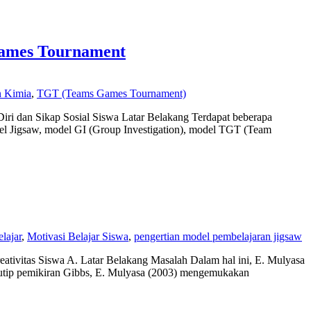
Games Tournament
n Kimia
,
TGT (Teams Games Tournament)
iri dan Sikap Sosial Siswa Latar Belakang Terdapat beberapa
del Jigsaw, model GI (Group Investigation), model TGT (Team
lajar
,
Motivasi Belajar Siswa
,
pengertian model pembelajaran jigsaw
eativitas Siswa A. Latar Belakang Masalah Dalam hal ini, E. Mulyasa
gutip pemikiran Gibbs, E. Mulyasa (2003) mengemukakan