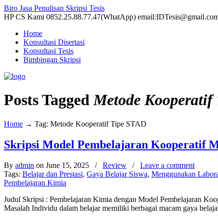
Biro Jasa Penulisan Skripsi Tesis
HP CS Kami 0852.25.88.77.47(WhatApp) email:IDTesis@gmail.co
Home
Konsultasi Disertasi
Konsultasi Tesis
Bimbingan Skripsi
Posts Tagged
Metode Kooperatif
Home
→
Tag: Metode Kooperatif Tipe STAD
Skripsi Model Pembelajaran Kooperatif 
By
admin
on June 15, 2025
/
Review
/
Leave a comment
Tags:
Belajar dan Prestasi
,
Gaya Belajar Siswa
,
Menggunakan Labora
Pembelajaran Kimia
Judul Skripsi : Pembelajaran Kimia dengan Model Pembelajaran Koop
Masalah Individu dalam belajar memiliki berbagai macam gaya belajar,