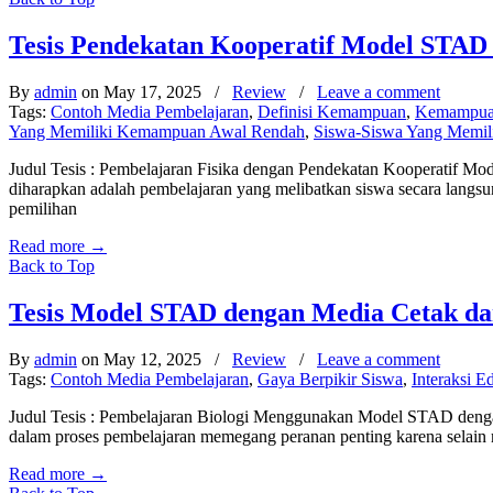
Tesis Pendekatan Kooperatif Model STAD
By
admin
on May 17, 2025
/
Review
/
Leave a comment
Tags:
Contoh Media Pembelajaran
,
Definisi Kemampuan
,
Kemampuan
Yang Memiliki Kemampuan Awal Rendah
,
Siswa-Siswa Yang Memil
Judul Tesis : Pembelajaran Fisika dengan Pendekatan Kooperatif 
diharapkan adalah pembelajaran yang melibatkan siswa secara langsu
pemilihan
Read more
→
Back to Top
Tesis Model STAD dengan Media Cetak dan
By
admin
on May 12, 2025
/
Review
/
Leave a comment
Tags:
Contoh Media Pembelajaran
,
Gaya Berpikir Siswa
,
Interaksi E
Judul Tesis : Pembelajaran Biologi Menggunakan Model STAD dengan
dalam proses pembelajaran memegang peranan penting karena selain 
Read more
→