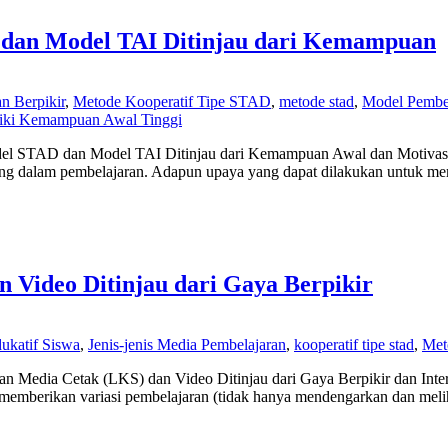
 dan Model TAI Ditinjau dari Kemampuan
 Berpikir
,
Metode Kooperatif Tipe STAD
,
metode stad
,
Model Pembel
iki Kemampuan Awal Tinggi
Model STAD dan Model TAI Ditinjau dari Kemampuan Awal dan Motivas
ng dalam pembelajaran. Adapun upaya yang dapat dilakukan untuk memb
 Video Ditinjau dari Gaya Berpikir
dukatif Siswa
,
Jenis-jenis Media Pembelajaran
,
kooperatif tipe stad
,
Met
 Media Cetak (LKS) dan Video Ditinjau dari Gaya Berpikir dan Inter
memberikan variasi pembelajaran (tidak hanya mendengarkan dan melih