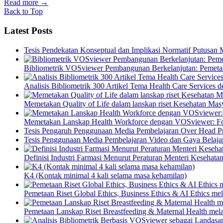
Read more
→
Back to Top
Latest Posts
Tesis Pendekatan Konseptual dan Implikasi Normatif Putusan
Bibliometrik VOSviewer Pembangunan Berkelanjutan: Pemetaa
Analisis Bibliometrik 300 Artikel Tema Health Care Service
Memetakan Quality of Life dalam lanskap riset Kesehatan M
Memetakan Lanskap Health Workforce dengan VOSviewer: Fon
Tesis Pengaruh Penggunaan Media Pembelajaran Over Head Pro
Tesis Penggunaan Media Pembelajaran Video dan Gaya Belajar
Definisi Industri Farmasi Menurut Peraturan Menteri Kesehata
K4 (Kontak minimal 4 kali selama masa kehamilan)
Pemetaan Riset Global Ethics, Business Ethics & AI Ethics m
Pemetaan Lanskap Riset Breastfeeding & Maternal Health mel