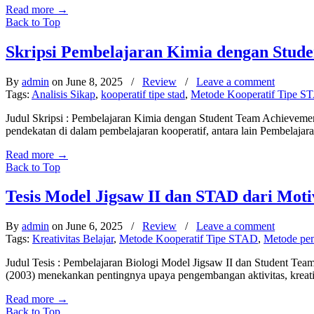
Read more
→
Back to Top
Skripsi Pembelajaran Kimia dengan Stud
By
admin
on June 8, 2025
/
Review
/
Leave a comment
Tags:
Analisis Sikap
,
kooperatif tipe stad
,
Metode Kooperatif Tipe S
Judul Skripsi : Pembelajaran Kimia dengan Student Team Achievemen
pendekatan di dalam pembelajaran kooperatif, antara lain Pembelaj
Read more
→
Back to Top
Tesis Model Jigsaw II dan STAD dari Motiv
By
admin
on June 6, 2025
/
Review
/
Leave a comment
Tags:
Kreativitas Belajar
,
Metode Kooperatif Tipe STAD
,
Metode pem
Judul Tesis : Pembelajaran Biologi Model Jigsaw II dan Student Tea
(2003) menekankan pentingnya upaya pengembangan aktivitas, kreat
Read more
→
Back to Top