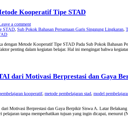
etode Kooperatif Tipe STAD
Leave a comment
ipe STAD
,
Sub Pokok Bahasan Persamaan Garis Singgung Lingkaran
,
T
ka dengan Metode Kooperatif Tipe STAD Pada Sub Pokok Bahasan Pers
faktor penting dalam kegiatan belajar. Hal ini mengingat bahwa kegia
AI dari Motivasi Berprestasi dan Gaya Ber
embelajaran kooperatif
,
metode pembelajaran stad
,
model pembelajara
 dari Motivasi Berprestasi dan Gaya Berpikir Siswa A. Latar Belakan
 pelajaran tanpa memperhatikan tujuan yang ingin dicapai, menurut (N