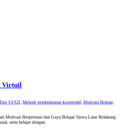
Virtuil
 Tipe STAD
,
Metode pembelajaran kooperatif
,
Motivasi Belajar
,
ri Motivasi Berprestasi dan Gaya Belajar Siswa Latar Belakang
ual, serta belajar dengan