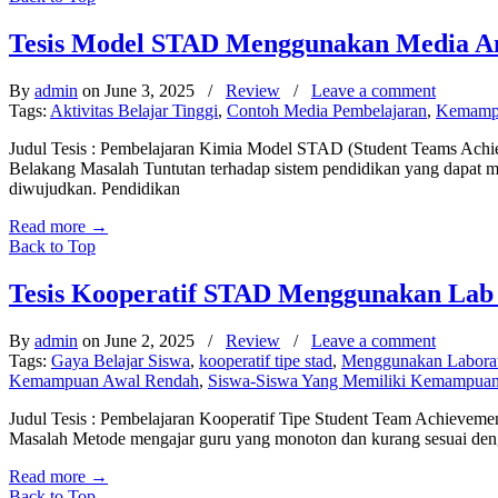
Tesis Model STAD Menggunakan Media An
By
admin
on June 3, 2025
/
Review
/
Leave a comment
Tags:
Aktivitas Belajar Tinggi
,
Contoh Media Pembelajaran
,
Kemampu
Judul Tesis : Pembelajaran Kimia Model STAD (Student Teams Achiev
Belakang Masalah Tuntutan terhadap sistem pendidikan yang dapat m
diwujudkan. Pendidikan
Read more
→
Back to Top
Tesis Kooperatif STAD Menggunakan Lab 
By
admin
on June 2, 2025
/
Review
/
Leave a comment
Tags:
Gaya Belajar Siswa
,
kooperatif tipe stad
,
Menggunakan Laborat
Kemampuan Awal Rendah
,
Siswa-Siswa Yang Memiliki Kemampuan
Judul Tesis : Pembelajaran Kooperatif Tipe Student Team Achievem
Masalah Metode mengajar guru yang monoton dan kurang sesuai dengan
Read more
→
Back to Top