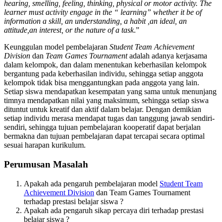
hearing, smelling, feeling, thinking, physical or motor activity. The
learner must activity engage in the “ learning” whether it be of
information a skill, an understanding, a habit ,an ideal, an
attitude,an interest, or the nature of a task
.”
Keunggulan model pembelajaran
Student Team Achievement
Division
dan
Team Games Tournament
adalah adanya kerjasama
dalam kelompok, dan dalam menentukan keberhasilan kelompok
bergantung pada keberhasilan individu, sehingga setiap anggota
kelompok tidak bisa menggantungkan pada anggota yang lain.
Setiap siswa mendapatkan kesempatan yang sama untuk menunjang
timnya mendapatkan nilai yang maksimum, sehingga setiap siswa
dituntut untuk kreatif dan aktif dalam belajar. Dengan demikian
setiap individu merasa mendapat tugas dan tanggung jawab sendiri-
sendiri, sehingga tujuan pembelajaran kooperatif dapat berjalan
bermakna dan tujuan pembelajaran dapat tercapai secara optimal
sesuai harapan kurikulum.
Perumusan Masalah
Apakah ada pengaruh pembelajaran model
Student Team
Achievement Division
dan Team Games Tournament
terhadap prestasi belajar siswa ?
Apakah ada pengaruh sikap percaya diri terhadap prestasi
belajar siswa ?