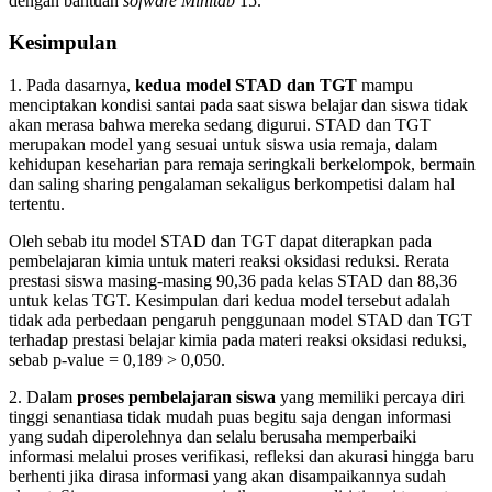
dengan bantuan
sofware Minitab
15.
Kesimpulan
1. Pada dasarnya,
kedua model STAD dan TGT
mampu
menciptakan kondisi santai pada saat siswa belajar dan siswa tidak
akan merasa bahwa mereka sedang digurui. STAD dan TGT
merupakan model yang sesuai untuk siswa usia remaja, dalam
kehidupan keseharian para remaja seringkali berkelompok, bermain
dan saling sharing pengalaman sekaligus berkompetisi dalam hal
tertentu.
Oleh sebab itu model STAD dan TGT dapat diterapkan pada
pembelajaran kimia untuk materi reaksi oksidasi reduksi. Rerata
prestasi siswa masing-masing 90,36 pada kelas STAD dan 88,36
untuk kelas TGT. Kesimpulan dari kedua model tersebut adalah
tidak ada perbedaan pengaruh penggunaan model STAD dan TGT
terhadap prestasi belajar kimia pada materi reaksi oksidasi reduksi,
sebab p-value = 0,189 > 0,050.
2. Dalam
proses pembelajaran siswa
yang memiliki percaya diri
tinggi senantiasa tidak mudah puas begitu saja dengan informasi
yang sudah diperolehnya dan selalu berusaha memperbaiki
informasi melalui proses verifikasi, refleksi dan akurasi hingga baru
berhenti jika dirasa informasi yang akan disampaikannya sudah