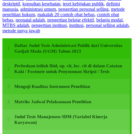
deskriptif
,
konsultan kesehatan
,
teori kebijakan publik
,
definisi
manusia
,
administrasi umum
,
pengertian personal selling
,
metode
penelitian hukum
,
makalah 20 contoh obat bebas
,
contoh obat
bebas
,
neonatal adalah
,
pengertian belajar efektif
,
belanja modal
,
MTBS adalah
,
pengertian institusi
,
institusi
,
personal selling adalah
,
metode tanya jawab
Daftar Judul Tesis Administrasi Publik dari Universitas
Gadjah Mada (UGM) Tahun 2023
Perbedaan istilah Ibid, op. cit, loc. cit di dalam Catatan
Kaki / Footnote untuk Penyusunan Skripsi / Tesis
Menguji Kualitas Instrumen Penelitian
Matriks Jadwal Pelaksanaan Penelitian
Judul Tesis Manajemen SDM (Variabel Kinerja
Karyawan)