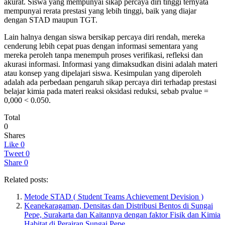
akurat. Siswa yang mempunyai sikap percaya diri tinggi ternyata
mempunyai rerata prestasi yang lebih tinggi, baik yang diajar
dengan STAD maupun TGT.
Lain halnya dengan siswa bersikap percaya diri rendah, mereka
cenderung lebih cepat puas dengan informasi sementara yang
mereka peroleh tanpa menempuh proses verifikasi, refleksi dan
akurasi informasi. Informasi yang dimaksudkan disini adalah materi
atau konsep yang dipelajari siswa. Kesimpulan yang diperoleh
adalah ada perbedaan pengaruh sikap percaya diri terhadap prestasi
belajar kimia pada materi reaksi oksidasi reduksi, sebab pvalue =
0,000 < 0.050.
Total
0
Shares
Like
0
Tweet
0
Share
0
Related posts:
Metode STAD ( Student Teams Achievement Devision )
Keanekaragaman, Densitas dan Distribusi Bentos di Sungai
Pepe, Surakarta dan Kaitannya dengan faktor Fisik dan Kimia
Habitat di Perairan Sungai Pepe