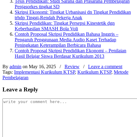
Tesis Pendidikan: Studi Sarana dan Prasarana Pembelajaran
Penjasorkes tingkat SD
Skripsi Ekonomi: Tingkat Urbanisasi dn Tingkat Pendidikan
trhdp Tinggi-Rendah Pekerja Anak
Skripsi Pendidikan: Tingkat Persepsi Kinestetik dgn
Keberhasilan SMASH Bola Voli
Contoh Proposal Skripsi Pendidikan Bahasa Inggris –
Pengaruh Penggunaan Media Audio Kaset Terhadap
Peningkatan Keterampilan Berbicara Bahasa
Contoh Proposal Skripsi Pendidikan Ekonomi – Penilaian
Hasil Belajar Siswa Berdasar Kurikulum 2013
By
admin
on May 16, 2025
/
Review
/
Leave a comment
Tags:
Implementasi Kurikulum KTSP
,
Kurikulum KTSP
,
Metode
Pembelajaran
Leave a Reply