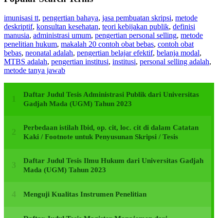
imunisasi tt
,
pengertian bahaya
,
jasa pembuatan skripsi
,
metode
deskriptif
,
konsultan kesehatan
,
teori kebijakan publik
,
definisi
manusia
,
administrasi umum
,
pengertian personal selling
,
metode
penelitian hukum
,
makalah 20 contoh obat bebas
,
contoh obat
bebas
,
neonatal adalah
,
pengertian belajar efektif
,
belanja modal
,
MTBS adalah
,
pengertian institusi
,
institusi
,
personal selling adalah
,
metode tanya jawab
Daftar Judul Tesis Administrasi Publik dari Universitas
Gadjah Mada (UGM) Tahun 2023
Perbedaan istilah Ibid, op. cit, loc. cit di dalam Catatan
Kaki / Footnote untuk Penyusunan Skripsi / Tesis
Daftar Judul Tesis Ilmu Hukum dari Universitas Gadjah
Mada (UGM) Tahun 2023
Menguji Kualitas Instrumen Penelitian