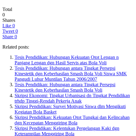
Total
0
Shares
Like
0
Tweet
0
Share
0
Related posts:
Tesis Pendidikan: Hubungan Kekuatan Otot Lengan n
Panjang Lengan dgn Hasil Servis atas Bola Voli
Tesis Pendidikan: Hubungan antara Tingkat Persepsi
Kinestetik dgn Keberhasilan Smash Bola Voli Siswa SMK
Pangudi Luhur Muntilan Tahun 2006/2007
Tesis Pendidikan: Hubungan antara Tingkat Persepsi
Kinestetik dgn Keberhasilan Smash Bola Voli
Skripsi Ekonomi: Tingkat Urbanisasi dn Tingkat Pendidikan
trhdp Tinggi-Rendah Pekerja Anak
Skripsi Pendidikan: Survei Motivasi Siswa dlm Mengikuti
Kegiatan Bola Basket
Skripsi Pendidikan: Kekuatan Otot Tungkai dan Kelincahan
dgn Kecepatan Menggiring Bola
Skripsi Pendidikan: Kelentukan Pergelangan Kaki dgn
Keterampilan Menggiring Bola