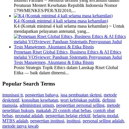
Industri Farmasi ~ Menurut definisi yang tercantum dalam
Peraturan Menteri Kesehatan Republik Indonesia Nomor
1799/MENKES/PER/XII/2010,...
K4 (Kontak minimal 4 kali selama masa kehamilan)
K4 (Kontak minimal 4 kali selama masa kehamilan) ~ Untuk
mendapatkan pelayanan antenatal, yang...
Pemetaan Riset Global Ethics, Business Ethics & AI Ethics
melalui VOSviewer: Panduan Sistematis Penyusunan Judul
Tesis Manajemen, Akuntansi & Etika Bisnis
Posisi Strategis Topik Ethics dalam Lanskap Riset Global
Etika — baik dalam dimensi...
Popular Search Terms
imunisasi tt
,
pengertian bahaya
,
jasa pembuatan skripsi
,
metode
deskriptif
,
konsultan kesehatan
,
teori kebijakan publik
,
definisi
manusia
,
administrasi umum
,
pengertian personal selling
,
metode
penelitian hukum
,
makalah 20 contoh obat bebas
,
contoh obat
bebas
,
neonatal adalah
,
pengertian belajar efektif
,
belanja modal
,
MTBS adalah
,
pengertian institusi
,
institusi
,
personal selling adalah
,
metode tanya jawab