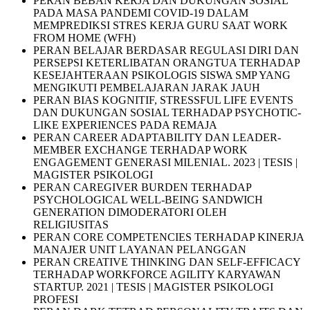
PERAN BEBAN KERJA DAN DUKUNGAN SOSIAL
PADA MASA PANDEMI COVID-19 DALAM
MEMPREDIKSI STRES KERJA GURU SAAT WORK
FROM HOME (WFH)
PERAN BELAJAR BERDASAR REGULASI DIRI DAN
PERSEPSI KETERLIBATAN ORANGTUA TERHADAP
KESEJAHTERAAN PSIKOLOGIS SISWA SMP YANG
MENGIKUTI PEMBELAJARAN JARAK JAUH
PERAN BIAS KOGNITIF, STRESSFUL LIFE EVENTS
DAN DUKUNGAN SOSIAL TERHADAP PSYCHOTIC-
LIKE EXPERIENCES PADA REMAJA
PERAN CAREER ADAPTABILITY DAN LEADER-
MEMBER EXCHANGE TERHADAP WORK
ENGAGEMENT GENERASI MILENIAL. 2023 | TESIS |
MAGISTER PSIKOLOGI
PERAN CAREGIVER BURDEN TERHADAP
PSYCHOLOGICAL WELL-BEING SANDWICH
GENERATION DIMODERATORI OLEH
RELIGIUSITAS
PERAN CORE COMPETENCIES TERHADAP KINERJA
MANAJER UNIT LAYANAN PELANGGAN
PERAN CREATIVE THINKING DAN SELF-EFFICACY
TERHADAP WORKFORCE AGILITY KARYAWAN
STARTUP. 2021 | TESIS | MAGISTER PSIKOLOGI
PROFESI