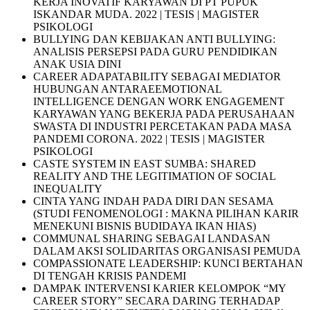
KERJA INOVATIF KARYAWAN DI PT PUPUK
ISKANDAR MUDA. 2022 | TESIS | MAGISTER
PSIKOLOGI
BULLYING DAN KEBIJAKAN ANTI BULLYING:
ANALISIS PERSEPSI PADA GURU PENDIDIKAN
ANAK USIA DINI
CAREER ADAPATABILITY SEBAGAI MEDIATOR
HUBUNGAN ANTARAEEMOTIONAL
INTELLIGENCE DENGAN WORK ENGAGEMENT
KARYAWAN YANG BEKERJA PADA PERUSAHAAN
SWASTA DI INDUSTRI PERCETAKAN PADA MASA
PANDEMI CORONA. 2022 | TESIS | MAGISTER
PSIKOLOGI
CASTE SYSTEM IN EAST SUMBA: SHARED
REALITY AND THE LEGITIMATION OF SOCIAL
INEQUALITY
CINTA YANG INDAH PADA DIRI DAN SESAMA
(STUDI FENOMENOLOGI : MAKNA PILIHAN KARIR
MENEKUNI BISNIS BUDIDAYA IKAN HIAS)
COMMUNAL SHARING SEBAGAI LANDASAN
DALAM AKSI SOLIDARITAS ORGANISASI PEMUDA
COMPASSIONATE LEADERSHIP: KUNCI BERTAHAN
DI TENGAH KRISIS PANDEMI
DAMPAK INTERVENSI KARIER KELOMPOK “MY
CAREER STORY” SECARA DARING TERHADAP