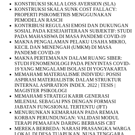
KONSTRUKSI SKALA LOSS AVERSION (SLA)
KONSTRUKSI SKALA SUNK COST FALLACY:
PROPERTI PSIKOMETRIS MENGGUNAKAN
PEMODELAN RASCH
KONTRIBUSI REGULASI EMOSI DAN DUKUNGAN
SOSIAL PADA KESEJAHTERAAN SUBJEKTIF: STUDI
PADA MAHASISWA DI MASA PANDEMI COVID-19
MAKNA PENGALAMAN PELAKU USAHA MIKRO,
KECIL DAN MENENGAH (UMKM) DI MASA
PANDEMI COVID-19
MAKNA PERTEMANAN DALAM RUANG SIBER:
STUDI FENOMENOLOGI PADA PENYINTAS COVID-
19 YANG MENGALAMI ISOLASI DI YOGYAKARTA
MEMAHAMI MATERIALISME INDIVIDU: POSISI
ASPIRASI MATERIALISTIK DALAM STRUKTUR
INTERNAL ASPIRATION INDEX. 2022 | TESIS |
MAGISTER PSIKOLOGI
MEMAHAMI STRATEGI KARIR GENERASI
MILENIAL SEBAGAI PNS DENGAN FORMASI
JABATAN FUNGSIONAL TERTENTU (JFT)
MENURUNKAN KEMARAHAN PADA REMAJA
KORBAN PERUNDUNGAN: VALIDASI MODUL
TERAPI PEMAAFAN DARING BERBASIS CBT
MEREKA BERBEDA: NARASI PRASANGKA WARGA
LOKAL DI DESA TUAPUKAN, NUSA TENGGARA