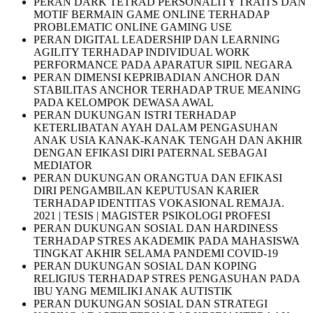
PERAN DARK TETRAD PERSONALITY TRAITS DAN
MOTIF BERMAIN GAME ONLINE TERHADAP
PROBLEMATIC ONLINE GAMING USE
PERAN DIGITAL LEADERSHIP DAN LEARNING
AGILITY TERHADAP INDIVIDUAL WORK
PERFORMANCE PADA APARATUR SIPIL NEGARA
PERAN DIMENSI KEPRIBADIAN ANCHOR DAN
STABILITAS ANCHOR TERHADAP TRUE MEANING
PADA KELOMPOK DEWASA AWAL
PERAN DUKUNGAN ISTRI TERHADAP
KETERLIBATAN AYAH DALAM PENGASUHAN
ANAK USIA KANAK-KANAK TENGAH DAN AKHIR
DENGAN EFIKASI DIRI PATERNAL SEBAGAI
MEDIATOR
PERAN DUKUNGAN ORANGTUA DAN EFIKASI
DIRI PENGAMBILAN KEPUTUSAN KARIER
TERHADAP IDENTITAS VOKASIONAL REMAJA.
2021 | TESIS | MAGISTER PSIKOLOGI PROFESI
PERAN DUKUNGAN SOSIAL DAN HARDINESS
TERHADAP STRES AKADEMIK PADA MAHASISWA
TINGKAT AKHIR SELAMA PANDEMI COVID-19
PERAN DUKUNGAN SOSIAL DAN KOPING
RELIGIUS TERHADAP STRES PENGASUHAN PADA
IBU YANG MEMILIKI ANAK AUTISTIK
PERAN DUKUNGAN SOSIAL DAN STRATEGI