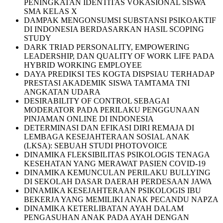
PENINGKATAN IDENTITAS VOKASIONAL SISWA
SMA KELAS X
DAMPAK MENGONSUMSI SUBSTANSI PSIKOAKTIF
DI INDONESIA BERDASARKAN HASIL SCOPING
STUDY
DARK TRIAD PERSONALITY, EMPOWERING
LEADERSHIP, DAN QUALITY OF WORK LIFE PADA
HYBRID WORKING EMPLOYEE
DAYA PREDIKSI TES KOGTA DISPSIAU TERHADAP
PRESTASI AKADEMIK SISWA TAMTAMA TNI
ANGKATAN UDARA
DESIRABILITY OF CONTROL SEBAGAI
MODERATOR PADA PERILAKU PENGGUNAAN
PINJAMAN ONLINE DI INDONESIA
DETERMINASI DAN EFIKASI DIRI REMAJA DI
LEMBAGA KESEJAHTERAAN SOSIAL ANAK
(LKSA): SEBUAH STUDI PHOTOVOICE
DINAMIKA FLEKSIBILITAS PSIKOLOGIS TENAGA
KESEHATAN YANG MERAWAT PASIEN COVID-19
DINAMIKA KEMUNCULAN PERILAKU BULLYING
DI SEKOLAH DASAR DAERAH PERDESAAN JAWA
DINAMIKA KESEJAHTERAAN PSIKOLOGIS IBU
BEKERJA YANG MEMILIKI ANAK PECANDU NAPZA
DINAMIKA KETERLIBATAN AYAH DALAM
PENGASUHAN ANAK PADA AYAH DENGAN