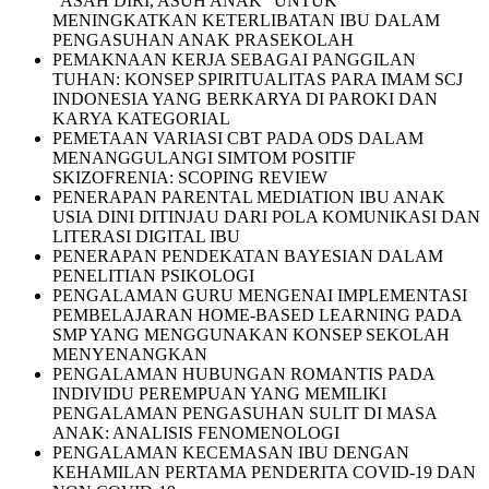
“ASAH DIRI, ASUH ANAK” UNTUK
MENINGKATKAN KETERLIBATAN IBU DALAM
PENGASUHAN ANAK PRASEKOLAH
PEMAKNAAN KERJA SEBAGAI PANGGILAN
TUHAN: KONSEP SPIRITUALITAS PARA IMAM SCJ
INDONESIA YANG BERKARYA DI PAROKI DAN
KARYA KATEGORIAL
PEMETAAN VARIASI CBT PADA ODS DALAM
MENANGGULANGI SIMTOM POSITIF
SKIZOFRENIA: SCOPING REVIEW
PENERAPAN PARENTAL MEDIATION IBU ANAK
USIA DINI DITINJAU DARI POLA KOMUNIKASI DAN
LITERASI DIGITAL IBU
PENERAPAN PENDEKATAN BAYESIAN DALAM
PENELITIAN PSIKOLOGI
PENGALAMAN GURU MENGENAI IMPLEMENTASI
PEMBELAJARAN HOME-BASED LEARNING PADA
SMP YANG MENGGUNAKAN KONSEP SEKOLAH
MENYENANGKAN
PENGALAMAN HUBUNGAN ROMANTIS PADA
INDIVIDU PEREMPUAN YANG MEMILIKI
PENGALAMAN PENGASUHAN SULIT DI MASA
ANAK: ANALISIS FENOMENOLOGI
PENGALAMAN KECEMASAN IBU DENGAN
KEHAMILAN PERTAMA PENDERITA COVID-19 DAN