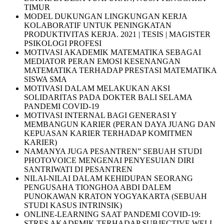
TIMUR
MODEL DUKUNGAN LINGKUNGAN KERJA
KOLABORATIF UNTUK PENINGKATAN
PRODUKTIVITAS KERJA. 2021 | TESIS | MAGISTER
PSIKOLOGI PROFESI
MOTIVASI AKADEMIK MATEMATIKA SEBAGAI
MEDIATOR PERAN EMOSI KESENANGAN
MATEMATIKA TERHADAP PRESTASI MATEMATIKA
SISWA SMA
MOTIVASI DALAM MELAKUKAN AKSI
SOLIDARITAS PADA DOKTER BALI SELAMA
PANDEMI COVID-19
MOTIVASI INTERNAL BAGI GENERASI Y
MEMBANGUN KARIER (PERAN DAYA JUANG DAN
KEPUASAN KARIER TERHADAP KOMITMEN
KARIER)
NAMANYA JUGA PESANTREN” SEBUAH STUDI
PHOTOVOICE MENGENAI PENYESUIAN DIRI
SANTRIWATI DI PESANTREN
NILAI-NILAI DALAM KEHIDUPAN SEORANG
PENGUSAHA TIONGHOA ABDI DALEM
PUNOKAWAN KRATON YOGYAKARTA (SEBUAH
STUDI KASUS INTRINSIK)
ONLINE-LEARNING SAAT PANDEMI COVID-19:
STRES AKADEMIK TERHADAP SUBJECTIVE WELL-