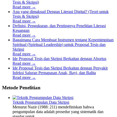
Tesis & Skripsi)
Read more
→
Apa yang dimaksud Dengan Literasi Digital? (Teori untuk
Tesis & Skripsi)
Read more
→
Definisi, Pengukuran, dan Pentingnya Penelitian Literasi
Keuangan
Read more
→
Bagaimana Cara Membuat Instrumen tentang Kepemimpinan
Spiritual (Spiritual Leadership) untuk Proposal Tesis dan
Skripsi
Read more
→
Ide Proposal Tesis dan Skripsi Berkaitan dengan Abortus
Read more
→
Ide Proposal Tesis dan Skripsi Berkaitan dengan Penyakit
Infeksi Saluran Pernapasan Anak, Bayi, dan Balita
Read more
→
Metode Penelitian
Teknik Pengumpulan Data Skripsi
Menurut Nazir (1988: 211) mendefiniskan bahwa
pengumpulan data adalah prosedur yang sistematik dan
standar untuk...