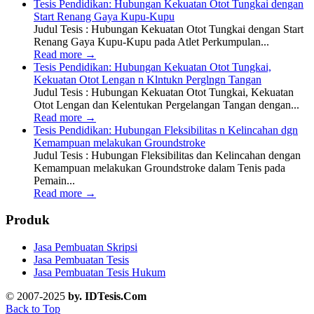
Tesis Pendidikan: Hubungan Kekuatan Otot Tungkai dengan
Start Renang Gaya Kupu-Kupu
Judul Tesis : Hubungan Kekuatan Otot Tungkai dengan Start
Renang Gaya Kupu-Kupu pada Atlet Perkumpulan...
Read more
→
Tesis Pendidikan: Hubungan Kekuatan Otot Tungkai,
Kekuatan Otot Lengan n Klntukn Perglngn Tangan
Judul Tesis : Hubungan Kekuatan Otot Tungkai, Kekuatan
Otot Lengan dan Kelentukan Pergelangan Tangan dengan...
Read more
→
Tesis Pendidikan: Hubungan Fleksibilitas n Kelincahan dgn
Kemampuan melakukan Groundstroke
Judul Tesis : Hubungan Fleksibilitas dan Kelincahan dengan
Kemampuan melakukan Groundstroke dalam Tenis pada
Pemain...
Read more
→
Produk
Jasa Pembuatan Skripsi
Jasa Pembuatan Tesis
Jasa Pembuatan Tesis Hukum
© 2007-2025
by. IDTesis.Com
Back to Top