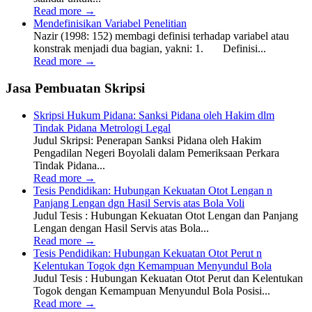
Read more
→
Mendefinisikan Variabel Penelitian
Nazir (1998: 152) membagi definisi terhadap variabel atau
konstrak menjadi dua bagian, yakni: 1. Definisi...
Read more
→
Jasa Pembuatan Skripsi
Skripsi Hukum Pidana: Sanksi Pidana oleh Hakim dlm
Tindak Pidana Metrologi Legal
Judul Skripsi: Penerapan Sanksi Pidana oleh Hakim
Pengadilan Negeri Boyolali dalam Pemeriksaan Perkara
Tindak Pidana...
Read more
→
Tesis Pendidikan: Hubungan Kekuatan Otot Lengan n
Panjang Lengan dgn Hasil Servis atas Bola Voli
Judul Tesis : Hubungan Kekuatan Otot Lengan dan Panjang
Lengan dengan Hasil Servis atas Bola...
Read more
→
Tesis Pendidikan: Hubungan Kekuatan Otot Perut n
Kelentukan Togok dgn Kemampuan Menyundul Bola
Judul Tesis : Hubungan Kekuatan Otot Perut dan Kelentukan
Togok dengan Kemampuan Menyundul Bola Posisi...
Read more
→