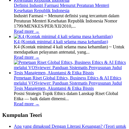
Definisi Industri Farmasi Menurut Peraturan Menteri
Kesehatan Republik Indonesia
Industri Farmasi ~ Menurut definisi yang tercantum dalam
Peraturan Menteri Kesehatan Republik Indonesia Nomor
1799/MENKES/PER/XII/2010,...
Read more
→
K4 (Kontak minimal 4 kali selama masa kehamilan)
K4 (Kontak minimal 4 kali selama masa kehamilan) ~ Untuk
mendapatkan pelayanan antenatal, yang...
Read more
→
Pemetaan Riset Global Ethics, Business Ethics & AI Ethics
melalui VOSviewer: Panduan Sistematis Penyusunan Judul
Tesis Manajemen, Akuntansi & Etika Bisnis
Posisi Strategis Topik Ethics dalam Lanskap Riset Global
Etika — baik dalam dimensi...
Read more
→
Kumpulan Teori
Apa yang dimaksud Dengan Literasi Keuangan? (Teori untuk