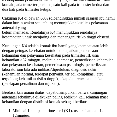
kontak pada trimester pertama, satu kali pada trimester kedua dan
dua kali pada trimester ketiga.
Cakupan K4 di bawah 60% (dibandingkan jumlah sasaran ibu hamil
dalam kurun waktu satu tahun) menunjukkan kualitas pelayanan
antenatal yang
belum memadai. Rendahnya K4 menunjukkan rendahnya
kesempatan untuk menjaring dan menangani risiko tinggi obstetri.
Kunjungan K4 adalah kontak ibu hamil yang keempat atau lebih
dengan petugas kesehatan untuk mendapatkan pemerisaan
kehamilan dan pelayanan kesehatan pada trimester III, usia
kehamilan >32 minggu, meliputi anamnese, pemeriksaan kehamilan
dan pelayanan kesehatan, pemeriksaan psikologis, pemeriksaan
laboratorium bila ada indikasi/diperlukan, diagnosis akhir
(kehamilan normal, terdapat penyakit, terjadi komplikasi, atau
tergolong kehamilan risiko tinggi), sikap dan rencana tindakan
(persiapan persalinan dan rujukan).
Berdasarkan uraian diatas, dapat disimpulkan bahwa kunjungan
antenatal sebaiknya dilakukan paling sedikit 4 kali selaman masa
kehamilan dengan distribusi kontak sebagai berikut:
Minimal 1 kali pada trimester I (K1), usia kehamilan 1-
12minggu.