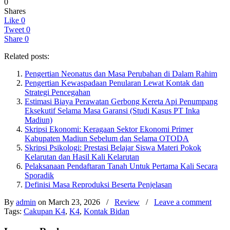
0
Shares
Like
0
Tweet
0
Share
0
Related posts:
Pengertian Neonatus dan Masa Perubahan di Dalam Rahim
Pengertian Kewaspadaan Penularan Lewat Kontak dan
Strategi Pencegahan
Estimasi Biaya Perawatan Gerbong Kereta Api Penumpang
Eksekutif Selama Masa Garansi (Studi Kasus PT Inka
Madiun)
Skripsi Ekonomi: Keragaan Sektor Ekonomi Primer
Kabupaten Madiun Sebelum dan Selama OTODA
Skripsi Psikologi: Prestasi Belajar Siswa Materi Pokok
Kelarutan dan Hasil Kali Kelarutan
Pelaksanaan Pendaftaran Tanah Untuk Pertama Kali Secara
Sporadik
Definisi Masa Reproduksi Beserta Penjelasan
By
admin
on March 23, 2026
/
Review
/
Leave a comment
Tags:
Cakupan K4
,
K4
,
Kontak Bidan