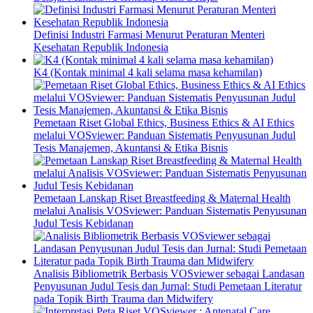
Definisi Industri Farmasi Menurut Peraturan Menteri
Kesehatan Republik Indonesia
K4 (Kontak minimal 4 kali selama masa kehamilan)
Pemetaan Riset Global Ethics, Business Ethics & AI Ethics
melalui VOSviewer: Panduan Sistematis Penyusunan Judul
Tesis Manajemen, Akuntansi & Etika Bisnis
Pemetaan Lanskap Riset Breastfeeding & Maternal Health
melalui Analisis VOSviewer: Panduan Sistematis Penyusunan
Judul Tesis Kebidanan
Analisis Bibliometrik Berbasis VOSviewer sebagai Landasan
Penyusunan Judul Tesis dan Jurnal: Studi Pemetaan Literatur
pada Topik Birth Trauma dan Midwifery