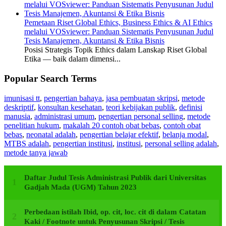
Pemetaan Riset Global Ethics, Business Ethics & AI Ethics
melalui VOSviewer: Panduan Sistematis Penyusunan Judul
Tesis Manajemen, Akuntansi & Etika Bisnis
Posisi Strategis Topik Ethics dalam Lanskap Riset Global
Etika — baik dalam dimensi...
Popular Search Terms
imunisasi tt
,
pengertian bahaya
,
jasa pembuatan skripsi
,
metode
deskriptif
,
konsultan kesehatan
,
teori kebijakan publik
,
definisi
manusia
,
administrasi umum
,
pengertian personal selling
,
metode
penelitian hukum
,
makalah 20 contoh obat bebas
,
contoh obat
bebas
,
neonatal adalah
,
pengertian belajar efektif
,
belanja modal
,
MTBS adalah
,
pengertian institusi
,
institusi
,
personal selling adalah
,
metode tanya jawab
Daftar Judul Tesis Administrasi Publik dari Universitas
Gadjah Mada (UGM) Tahun 2023
Perbedaan istilah Ibid, op. cit, loc. cit di dalam Catatan
Kaki / Footnote untuk Penyusunan Skripsi / Tesis