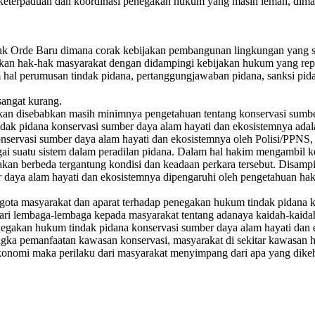
a keterpaduan dan koordinasi penegakan hukum yang masih lemah, dima
de Baru dimana corak kebijakan pembangunan lingkungan yang sentra
baikan hak-hak masyarakat dengan didampingi kebijakan hukum yang rep
m hal perumusan tindak pidana, pertanggungjawaban pidana, sanksi pid
sangat kurang.
apkan disebabkan masih minimnya pengetahuan tentang konservasi sumbe
ak pidana konservasi sumber daya alam hayati dan ekosistemnya adal
servasi sumber daya alam hayati dan ekosistemnya oleh Polisi/PPNS
i suatu sistem dalam peradilan pidana. Dalam hal hakim mengambil 
akan berbeda tergantung kondisi dan keadaan perkara tersebut. Disamp
aya alam hayati dan ekosistemnya dipengaruhi oleh pengetahuan haki
gota masyarakat dan aparat terhadap penegakan hukum tindak pidana k
dari lembaga-lembaga kepada masyarakat tentang adanaya kaidah-kaid
egakan hukum tindak pidana konservasi sumber daya alam hayati dan
gka pemanfaatan kawasan konservasi, masyarakat di sekitar kawasan hu
 ekonomi maka perilaku dari masyarakat menyimpang dari apa yang dik