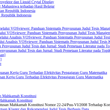
yektor dan Liquid Crytal Display
 Mahasiswa terhadap Hasil Belajar
n Republik Indonesia
elalui VOSviewer: Panduan Sistematis Penyusunan Judul Tesis Manajem
alui Analisis VOSviewer: Panduan Sistematis Penyusunan Judul Tesis
enyusunan Judul Tesis dan Jurnal: Studi Pemetaan Literatur pada Top
]
san Kerja Guru Terhadap Efektivitas Pengajaran Guru Matematika
 Mahkamah Konstitusi
 Putusan Mahkamah Konstitusi Nomor 22-24/Puu-VI/2008 Terhadap Kon