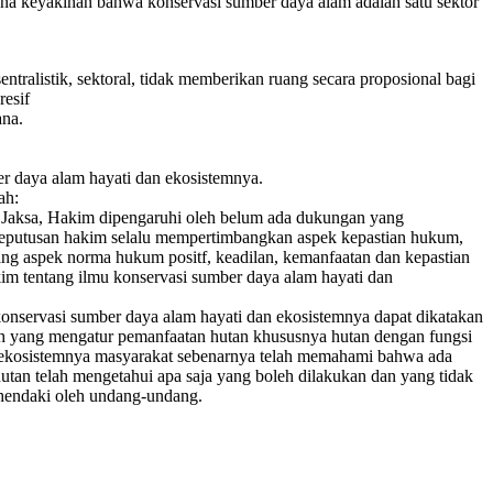
na keyakinan bahwa konservasi sumber daya alam adalah satu sektor
listik, sektoral, tidak memberikan ruang secara proposional bagi
resif
ana.
r daya alam hayati dan ekosistemnya.
ah:
, Jaksa, Hakim dipengaruhi oleh belum ada dukungan yang
keputusan hakim selalu mempertimbangkan aspek kepastian hukum,
ing aspek norma hukum positf, keadilan, kemanfaatan dan kepastian
m tentang ilmu konservasi sumber daya alam hayati dan
onservasi sumber daya alam hayati dan ekosistemnya dapat dikatakan
ah yang mengatur pemanfaatan hutan khususnya hutan dengan fungsi
 ekosistemnya masyarakat sebenarnya telah memahami bahwa ada
tan telah mengetahui apa saja yang boleh dilakukan dan yang tidak
ehendaki oleh undang-undang.