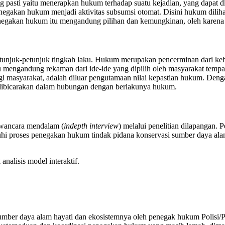
pasti yaitu menerapkan hukum terhadap suatu kejadian, yang dapat dii
negakan hukum menjadi aktivitas subsumsi otomat. Disini hukum dilihat s
penegakan hukum itu mengandung pilihan dan kemungkinan, oleh karen
tunjuk-petunjuk tingkah laku. Hukum merupakan pencerminan dari keh
mengandung rekaman dari ide-ide yang dipilih oleh masyarakat tempat 
i masyarakat, adalah diluar pengutamaan nilai kepastian hukum. Denga
dibicarakan dalam hubungan dengan berlakunya hukum.
awancara mendalam (
indepth interview
) melalui penelitian dilapangan.
hi proses penegakan hukum tindak pidana konservasi sumber daya al
analisis model interaktif.
 sumber daya alam hayati dan ekosistemnya oleh penegak hukum Poli