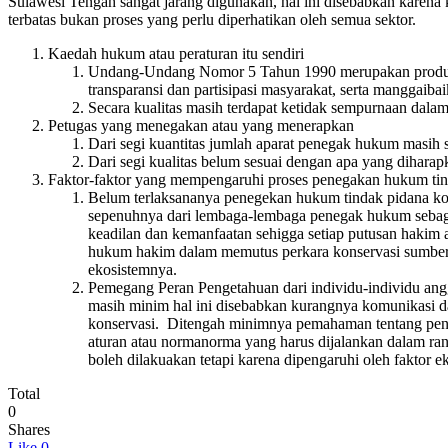
Sulawesi Tengah sangat jarang digunakan, hal ini disebabkan karen
terbatas bukan proses yang perlu diperhatikan oleh semua sektor.
Kaedah hukum atau peraturan itu sendiri
Undang-Undang Nomor 5 Tahun 1990 merupakan produk Or
transparansi dan partisipasi masyarakat, serta manggai
Secara kualitas masih terdapat ketidak sempurnaan dala
Petugas yang menegakan atau yang menerapkan
Dari segi kuantitas jumlah aparat penegak hukum masih 
Dari segi kualitas belum sesuai dengan apa yang dihar
Faktor-faktor yang mempengaruhi proses penegakan hukum tind
Belum terlaksananya penegekan hukum tindak pidana kon
sepenuhnya dari lembaga-lembaga penegak hukum sebaga
keadilan dan kemanfaatan sehigga setiap putusan hakim 
hukum hakim dalam memutus perkara konservasi sumber d
ekosistemnya.
Pemegang Peran Pengetahuan dari individu-individu ang
masih minim hal ini disebabkan kurangnya komunikasi 
konservasi. Ditengah minimnya pemahaman tentang pen
aturan atau normanorma yang harus dijalankan dalam ran
boleh dilakuakan tetapi karena dipengaruhi oleh faktor
Total
0
Shares
Like
0