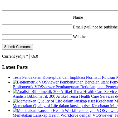
Name
Email (will not be publishe
Website
Current ye@r
*
Latest Posts
Tesis Pendekatan Konseptual dan Implikasi Normatif Putusan
Bibliometrik VOSviewer Pembangunan Berkelanjutan: Pemetaa
Analisis Bibliometrik 300 Artikel Tema Health Care Service
Memetakan Quality of Life dalam lanskap riset Kesehatan M
Memetakan Lanskap Health Workforce dengan VOSviewer: Fon