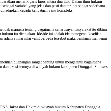
baratkan menarik garis lurus antara dua titik. Dalam ilmu hukum
ebagai variabel yang jelas dan pasti dan terlihat sangat sederhana.
a dihadapkan kepada kenyataan yang kompleks.
endak manusia tentang bagaimana seharusnya masyarakat itu dibina
hukum itu diciptakan. Ide-ide ini adalah ide menegenai keadilan.
n adanya nilai-nilai yang berbeda tersebut maka penilaian mengenai
 Penelitian dilapangan sangat penting untuk mengetahui bagaimana
am dan ekosistemnya di wilayah hukum kabupaten Donggala Sulawesi
si/PPNS, Jaksa dan Hakim di wilayah hukum Kabupaten Donggala