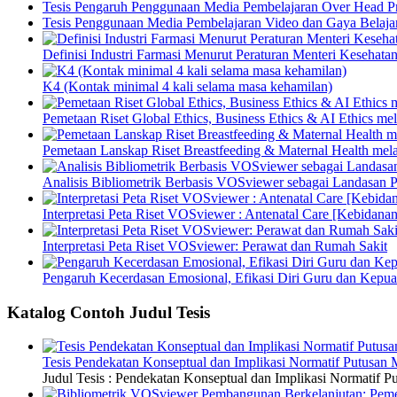
Tesis Pengaruh Penggunaan Media Pembelajaran Over Head Pro
Tesis Penggunaan Media Pembelajaran Video dan Gaya Belajar
Definisi Industri Farmasi Menurut Peraturan Menteri Kesehata
K4 (Kontak minimal 4 kali selama masa kehamilan)
Pemetaan Riset Global Ethics, Business Ethics & AI Ethics m
Pemetaan Lanskap Riset Breastfeeding & Maternal Health mel
Analisis Bibliometrik Berbasis VOSviewer sebagai Landasan P
Interpretasi Peta Riset VOSviewer : Antenatal Care [Kebidanan
Interpretasi Peta Riset VOSviewer: Perawat dan Rumah Sakit
Pengaruh Kecerdasan Emosional, Efikasi Diri Guru dan Kepua
Katalog Contoh Judul Tesis
Tesis Pendekatan Konseptual dan Implikasi Normatif Putusan
Judul Tesis : Pendekatan Konseptual dan Implikasi Normatif