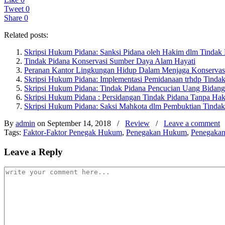
Tweet
0
Share
0
Related posts:
Skripsi Hukum Pidana: Sanksi Pidana oleh Hakim dlm Tindak 
Tindak Pidana Konservasi Sumber Daya Alam Hayati
Peranan Kantor Lingkungan Hidup Dalam Menjaga Konservas
Skripsi Hukum Pidana: Implementasi Pemidanaan trhdp Tindak
Skripsi Hukum Pidana: Tindak Pidana Pencucian Uang Bidan
Skripsi Hukum Pidana : Persidangan Tindak Pidana Tanpa Ha
Skripsi Hukum Pidana: Saksi Mahkota dlm Pembuktian Tindak 
By
admin
on September 14, 2018
/
Review
/
Leave a comment
Tags:
Faktor-Faktor Penegak Hukum
,
Penegakan Hukum
,
Penegakan
Leave a Reply