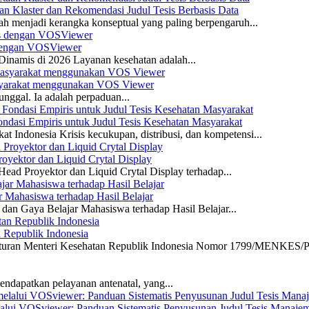
n Klaster dan Rekomendasi Judul Tesis Berbasis Data
ah menjadi kerangka konseptual yang paling berpengaruh...
s dengan VOSViewer
namis di 2026 Layanan kesehatan adalah...
asyarakat menggunakan VOS Viewer
unggal. Ia adalah perpaduan...
dasi Empiris untuk Judul Tesis Kesehatan Masyarakat
 Indonesia Krisis kecukupan, distribusi, dan kompetensi...
yektor dan Liquid Crytal Display
ead Proyektor dan Liquid Crytal Display terhadap...
 Mahasiswa terhadap Hasil Belajar
dan Gaya Belajar Mahasiswa terhadap Hasil Belajar...
n Republik Indonesia
eraturan Menteri Kesehatan Republik Indonesia Nomor 1799/MENKES/P
ndapatkan pelayanan antenatal, yang...
elalui VOSviewer: Panduan Sistematis Penyusunan Judul Tesis Manajem