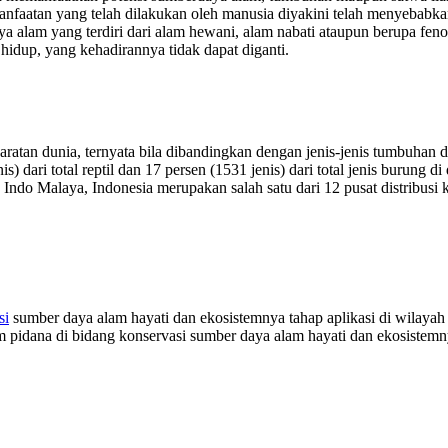
nfaatan yang telah dilakukan oleh manusia diyakini telah menyebabka
aya alam yang terdiri dari alam hewani, alam nabati ataupun berupa f
idup, yang kehadirannya tidak dapat diganti.
daratan dunia, ternyata bila dibandingkan dengan jenis-jenis tumbuhan 
is) dari total reptil dan 17 persen (1531 jenis) dari total jenis burung d
san Indo Malaya, Indonesia merupakan salah satu dari 12 pusat distribus
si
sumber daya alam hayati dan ekosistemnya tahap aplikasi di wila
 pidana di bidang konservasi sumber daya alam hayati dan ekosiste