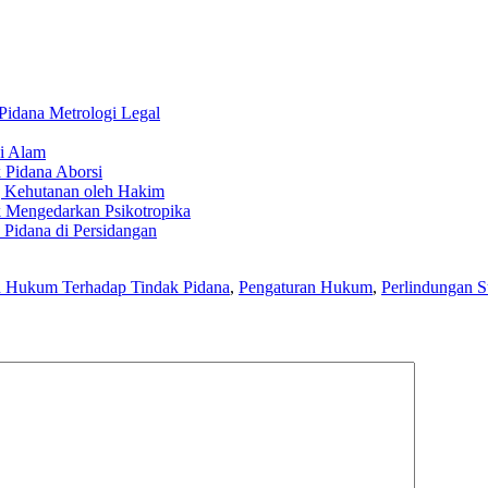
Pidana Metrologi Legal
i Alam
 Pidana Aborsi
g Kehutanan oleh Hakim
k Mengedarkan Psikotropika
Pidana di Persidangan
 Hukum Terhadap Tindak Pidana
,
Pengaturan Hukum
,
Perlindungan 