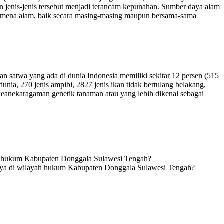
n jenis-jenis tersebut menjadi terancam kepunahan. Sumber daya alam
enomena alam, baik secara masing-masing maupun bersama-sama
dan satwa yang ada di dunia Indonesia memiliki sekitar 12 persen (515
i dunia, 270 jenis ampibi, 2827 jenis ikan tidak bertulang belakang,
i keanekaragaman genetik tanaman atau yang lebih dikenal sebagai
yah hukum Kabupaten Donggala Sulawesi Tengah?
mnya di wilayah hukum Kabupaten Donggala Sulawesi Tengah?