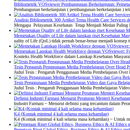
Bibliometrik VOSviewer Pembangunan Berkelanjutan: Pemetaa
Pembangunan berkelanjutan ( pembangunan berkelanjutan ) tel
Analisis Bibliometrik 300 Artikel Tema Health Care Service
Mengapa Pelayanan Kesehatan Tetap Menjadi Medan Paling Di
Memetakan Quality of Life dalam lanskap riset Kesehatan M
uality of Life (QoL) tidak pernah benar-benar menjadi konsep t
Memetakan Lanskap Health Workforce dengan VOSviewer: Fon
Konteks Health Workforce dalam Lanskap Kesehatan Masyarakat
Tesis Pengaruh Penggunaan Media Pembelajaran Over Head Pro
Judul Tesis : Pengaruh Penggunaan Media Pembelajaran Over H
Tesis Penggunaan Media Pembelajaran Video dan Gaya Belajar
Judul Tesis : Pengaruh Penggunaan Media Pembelajaran Video 
Definisi Industri Farmasi Menurut Peraturan Menteri Kesehata
Industri Farmasi ~ Menurut definisi yang tercantum dalam P
K4 (Kontak minimal 4 kali selama masa kehamilan)
K4 (Kontak minimal 4 kali selama masa kehamilan) ~ Untuk me
Pemetaan Riset Global Ethics, Business Ethics & AI Ethics m