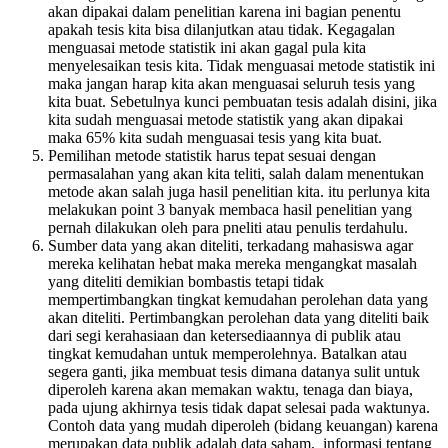
akan dipakai dalam penelitian karena ini bagian penentu
apakah tesis kita bisa dilanjutkan atau tidak. Kegagalan
menguasai metode statistik ini akan gagal pula kita
menyelesaikan tesis kita. Tidak menguasai metode statistik ini
maka jangan harap kita akan menguasai seluruh tesis yang
kita buat. Sebetulnya kunci pembuatan tesis adalah disini, jika
kita sudah menguasai metode statistik yang akan dipakai
maka 65% kita sudah menguasai tesis yang kita buat.
Pemilihan metode statistik harus tepat sesuai dengan
permasalahan yang akan kita teliti, salah dalam menentukan
metode akan salah juga hasil penelitian kita. itu perlunya kita
melakukan point 3 banyak membaca hasil penelitian yang
pernah dilakukan oleh para pneliti atau penulis terdahulu.
Sumber data yang akan diteliti, terkadang mahasiswa agar
mereka kelihatan hebat maka mereka mengangkat masalah
yang diteliti demikian bombastis tetapi tidak
mempertimbangkan tingkat kemudahan perolehan data yang
akan diteliti. Pertimbangkan perolehan data yang diteliti baik
dari segi kerahasiaan dan ketersediaannya di publik atau
tingkat kemudahan untuk memperolehnya. Batalkan atau
segera ganti, jika membuat tesis dimana datanya sulit untuk
diperoleh karena akan memakan waktu, tenaga dan biaya,
pada ujung akhirnya tesis tidak dapat selesai pada waktunya.
Contoh data yang mudah diperoleh (bidang keuangan) karena
merupakan data publik adalah data saham, informasi tentang