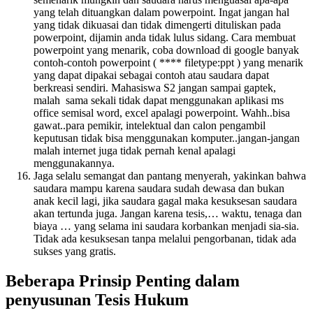
yang telah dituangkan dalam powerpoint. Ingat jangan hal
yang tidak dikuasai dan tidak dimengerti dituliskan pada
powerpoint, dijamin anda tidak lulus sidang. Cara membuat
powerpoint yang menarik, coba download di google banyak
contoh-contoh powerpoint ( **** filetype:ppt ) yang menarik
yang dapat dipakai sebagai contoh atau saudara dapat
berkreasi sendiri. Mahasiswa S2 jangan sampai gaptek,
malah sama sekali tidak dapat menggunakan aplikasi ms
office semisal word, excel apalagi powerpoint. Wahh..bisa
gawat..para pemikir, intelektual dan calon pengambil
keputusan tidak bisa menggunakan komputer..jangan-jangan
malah internet juga tidak pernah kenal apalagi
menggunakannya.
Jaga selalu semangat dan pantang menyerah, yakinkan bahwa
saudara mampu karena saudara sudah dewasa dan bukan
anak kecil lagi, jika saudara gagal maka kesuksesan saudara
akan tertunda juga. Jangan karena tesis,… waktu, tenaga dan
biaya … yang selama ini saudara korbankan menjadi sia-sia.
Tidak ada kesuksesan tanpa melalui pengorbanan, tidak ada
sukses yang gratis.
Beberapa Prinsip Penting dalam
penyusunan Tesis Hukum