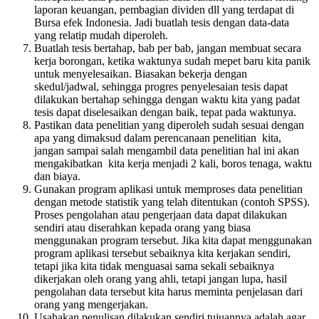
laporan keuangan, pembagian dividen dll yang terdapat di
Bursa efek Indonesia. Jadi buatlah tesis dengan data-data
yang relatip mudah diperoleh.
Buatlah tesis bertahap, bab per bab, jangan membuat secara
kerja borongan, ketika waktunya sudah mepet baru kita panik
untuk menyelesaikan. Biasakan bekerja dengan
skedul/jadwal, sehingga progres penyelesaian tesis dapat
dilakukan bertahap sehingga dengan waktu kita yang padat
tesis dapat diselesaikan dengan baik, tepat pada waktunya.
Pastikan data penelitian yang diperoleh sudah sesuai dengan
apa yang dimaksud dalam perencanaan penelitian kita,
jangan sampai salah mengambil data penelitian hal ini akan
mengakibatkan kita kerja menjadi 2 kali, boros tenaga, waktu
dan biaya.
Gunakan program aplikasi untuk memproses data penelitian
dengan metode statistik yang telah ditentukan (contoh SPSS).
Proses pengolahan atau pengerjaan data dapat dilakukan
sendiri atau diserahkan kepada orang yang biasa
menggunakan program tersebut. Jika kita dapat menggunakan
program aplikasi tersebut sebaiknya kita kerjakan sendiri,
tetapi jika kita tidak menguasai sama sekali sebaiknya
dikerjakan oleh orang yang ahli, tetapi jangan lupa, hasil
pengolahan data tersebut kita harus meminta penjelasan dari
orang yang mengerjakan.
Usahakan penulisan dilakukan sendiri tujuannya adalah agar