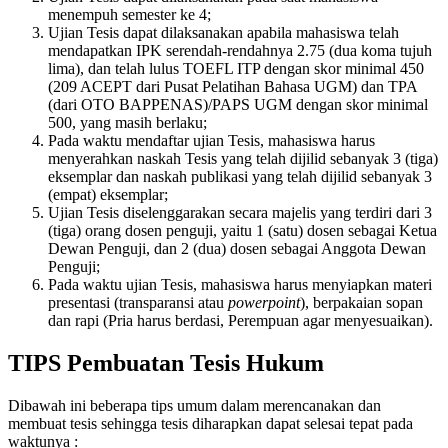
menempuh semester ke 4;
Ujian Tesis dapat dilaksanakan apabila mahasiswa telah
mendapatkan IPK serendah-rendahnya 2.75 (dua koma tujuh
lima), dan telah lulus TOEFL ITP dengan skor minimal 450
(209 ACEPT dari Pusat Pelatihan Bahasa UGM) dan TPA
(dari OTO BAPPENAS)/PAPS UGM dengan skor minimal
500, yang masih berlaku;
Pada waktu mendaftar ujian Tesis, mahasiswa harus
menyerahkan naskah Tesis yang telah dijilid sebanyak 3 (tiga)
eksemplar dan naskah publikasi yang telah dijilid sebanyak 3
(empat) eksemplar;
Ujian Tesis diselenggarakan secara majelis yang terdiri dari 3
(tiga) orang dosen penguji, yaitu 1 (satu) dosen sebagai Ketua
Dewan Penguji, dan 2 (dua) dosen sebagai Anggota Dewan
Penguji;
Pada waktu ujian Tesis, mahasiswa harus menyiapkan materi
presentasi (transparansi atau
powerpoint
), berpakaian sopan
dan rapi (Pria harus berdasi, Perempuan agar menyesuaikan).
TIPS Pembuatan Tesis Hukum
Dibawah ini beberapa tips umum dalam merencanakan dan
membuat tesis sehingga tesis diharapkan dapat selesai tepat pada
waktunya :