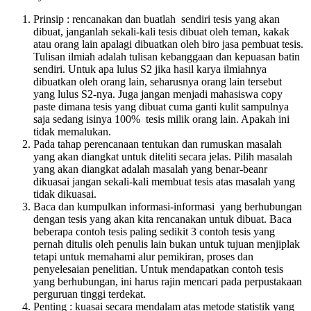
Prinsip : rencanakan dan buatlah sendiri tesis yang akan
dibuat, janganlah sekali-kali tesis dibuat oleh teman, kakak
atau orang lain apalagi dibuatkan oleh biro jasa pembuat tesis.
Tulisan ilmiah adalah tulisan kebanggaan dan kepuasan batin
sendiri. Untuk apa lulus S2 jika hasil karya ilmiahnya
dibuatkan oleh orang lain, seharusnya orang lain tersebut
yang lulus S2-nya. Juga jangan menjadi mahasiswa copy
paste dimana tesis yang dibuat cuma ganti kulit sampulnya
saja sedang isinya 100% tesis milik orang lain. Apakah ini
tidak memalukan.
Pada tahap perencanaan tentukan dan rumuskan masalah
yang akan diangkat untuk diteliti secara jelas. Pilih masalah
yang akan diangkat adalah masalah yang benar-beanr
dikuasai jangan sekali-kali membuat tesis atas masalah yang
tidak dikuasai.
Baca dan kumpulkan informasi-informasi yang berhubungan
dengan tesis yang akan kita rencanakan untuk dibuat. Baca
beberapa contoh tesis paling sedikit 3 contoh tesis yang
pernah ditulis oleh penulis lain bukan untuk tujuan menjiplak
tetapi untuk memahami alur pemikiran, proses dan
penyelesaian penelitian. Untuk mendapatkan contoh tesis
yang berhubungan, ini harus rajin mencari pada perpustakaan
perguruan tinggi terdekat.
Penting : kuasai secara mendalam atas metode statistik yang