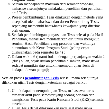
Setelah mendapatkan masukan dari seminar proposal,
mahasiswa selanjutnya melakukan penelitian dan penulisan
draf Tesis;
Proses pembimbingan Tesis dilakukan dengan metode yang
disepakati oleh mahasiswa dan dosen Pembimbing Tesis,
sepanjang memenuhi batas-batas kewajaran yang diterima
oleh umum;
Setelah pembimbingan penyusunan Tesis selesai pada Hasil
Penelitian, mahasiswa mendaftarkan diri untuk mengikuti
seminar Hasil Penelitian, yang prosedur dan waktunya
ditentukan oleh Ketua Program Studi (paling cepat
dilaksanakan pada semester ke 4) ;
Dalam waktu 6 (enam) bulan, dengan perpanjangan waktu 2
(dua) bulan, sejak usulan penelitian disahkan, mahasiswa
sedapat mungkin siap untuk menempuh ujian Tesis di
hadapan dewan penguji;
Setelah proses
pembimbingan Tesis
selesai, maka selanjutnya
dilakukan ujian Tesis dengan ketentuan sebagai berikut:
Untuk dapat menempuh ujian Tesis, mahasiswa harus
terdaftar aktif pada semester yang sedang berjalan dan
mengisikan Tesis pada Kartu Rencana Studi (KRS) semester
tersebut;
Ujian Tesis dapat dilaksanakan pada saat mahasiswa