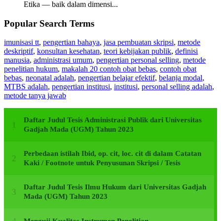
Etika — baik dalam dimensi...
Popular Search Terms
imunisasi tt
,
pengertian bahaya
,
jasa pembuatan skripsi
,
metode
deskriptif
,
konsultan kesehatan
,
teori kebijakan publik
,
definisi
manusia
,
administrasi umum
,
pengertian personal selling
,
metode
penelitian hukum
,
makalah 20 contoh obat bebas
,
contoh obat
bebas
,
neonatal adalah
,
pengertian belajar efektif
,
belanja modal
,
MTBS adalah
,
pengertian institusi
,
institusi
,
personal selling adalah
,
metode tanya jawab
Daftar Judul Tesis Administrasi Publik dari Universitas
Gadjah Mada (UGM) Tahun 2023
Perbedaan istilah Ibid, op. cit, loc. cit di dalam Catatan
Kaki / Footnote untuk Penyusunan Skripsi / Tesis
Daftar Judul Tesis Ilmu Hukum dari Universitas Gadjah
Mada (UGM) Tahun 2023