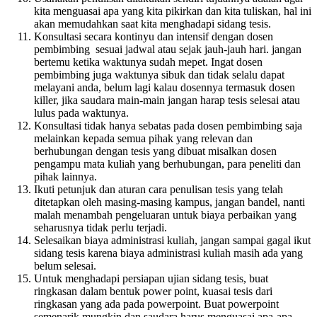
kita menguasai apa yang kita pikirkan dan kita tuliskan, hal ini
akan memudahkan saat kita menghadapi sidang tesis.
Konsultasi secara kontinyu dan intensif dengan dosen
pembimbing sesuai jadwal atau sejak jauh-jauh hari. jangan
bertemu ketika waktunya sudah mepet. Ingat dosen
pembimbing juga waktunya sibuk dan tidak selalu dapat
melayani anda, belum lagi kalau dosennya termasuk dosen
killer, jika saudara main-main jangan harap tesis selesai atau
lulus pada waktunya.
Konsultasi tidak hanya sebatas pada dosen pembimbing saja
melainkan kepada semua pihak yang relevan dan
berhubungan dengan tesis yang dibuat misalkan dosen
pengampu mata kuliah yang berhubungan, para peneliti dan
pihak lainnya.
Ikuti petunjuk dan aturan cara penulisan tesis yang telah
ditetapkan oleh masing-masing kampus, jangan bandel, nanti
malah menambah pengeluaran untuk biaya perbaikan yang
seharusnya tidak perlu terjadi.
Selesaikan biaya administrasi kuliah, jangan sampai gagal ikut
sidang tesis karena biaya administrasi kuliah masih ada yang
belum selesai.
Untuk menghadapi persiapan ujian sidang tesis, buat
ringkasan dalam bentuk power point, kuasai tesis dari
ringkasan yang ada pada powerpoint. Buat powerpoint
semenarik mungkin dan saudara harus menguasai apa-apa