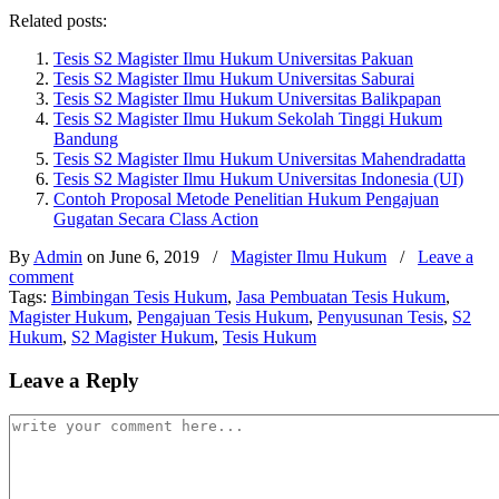
Related posts:
Tesis S2 Magister Ilmu Hukum Universitas Pakuan
Tesis S2 Magister Ilmu Hukum Universitas Saburai
Tesis S2 Magister Ilmu Hukum Universitas Balikpapan
Tesis S2 Magister Ilmu Hukum Sekolah Tinggi Hukum
Bandung
Tesis S2 Magister Ilmu Hukum Universitas Mahendradatta
Tesis S2 Magister Ilmu Hukum Universitas Indonesia (UI)
Contoh Proposal Metode Penelitian Hukum Pengajuan
Gugatan Secara Class Action
By
Admin
on June 6, 2019
/
Magister Ilmu Hukum
/
Leave a
comment
Tags:
Bimbingan Tesis Hukum
,
Jasa Pembuatan Tesis Hukum
,
Magister Hukum
,
Pengajuan Tesis Hukum
,
Penyusunan Tesis
,
S2
Hukum
,
S2 Magister Hukum
,
Tesis Hukum
Leave a Reply