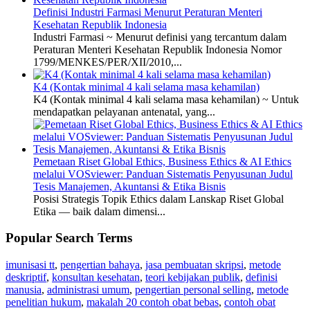
Definisi Industri Farmasi Menurut Peraturan Menteri
Kesehatan Republik Indonesia
Industri Farmasi ~ Menurut definisi yang tercantum dalam
Peraturan Menteri Kesehatan Republik Indonesia Nomor
1799/MENKES/PER/XII/2010,...
K4 (Kontak minimal 4 kali selama masa kehamilan)
K4 (Kontak minimal 4 kali selama masa kehamilan) ~ Untuk
mendapatkan pelayanan antenatal, yang...
Pemetaan Riset Global Ethics, Business Ethics & AI Ethics
melalui VOSviewer: Panduan Sistematis Penyusunan Judul
Tesis Manajemen, Akuntansi & Etika Bisnis
Posisi Strategis Topik Ethics dalam Lanskap Riset Global
Etika — baik dalam dimensi...
Popular Search Terms
imunisasi tt
,
pengertian bahaya
,
jasa pembuatan skripsi
,
metode
deskriptif
,
konsultan kesehatan
,
teori kebijakan publik
,
definisi
manusia
,
administrasi umum
,
pengertian personal selling
,
metode
penelitian hukum
,
makalah 20 contoh obat bebas
,
contoh obat