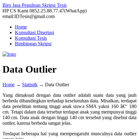
Biro Jasa Penulisan Skripsi Tesis
HP CS Kami 0852.25.88.77.47(WhatApp)
email:IDTesis@gmail.com
Home
Konsultasi Disertasi
Konsultasi Tesis
Bimbingan Skripsi
Data Outlier
Home
→
Statistik
→
Data Outlier
Yang dimaksud dengan data outlier adalah suatu data yang jauh
berbeda dibandingkan terhadap keseluruhan data. Misalkan, terdapat
data penelitian tentang tinggi anak siswa SMA yakni 160 â€“ 180
cm. Tetapi dalam data tersebut terdapat anak yang mempunyai tinggi
140 cm. Data anak dengan tinggi 140 cm tersebut yang disebut data
outlier, karena berbeda sangat jelas.
Terdapat beberapa hal yang mempengaruhi munculnya data outlier