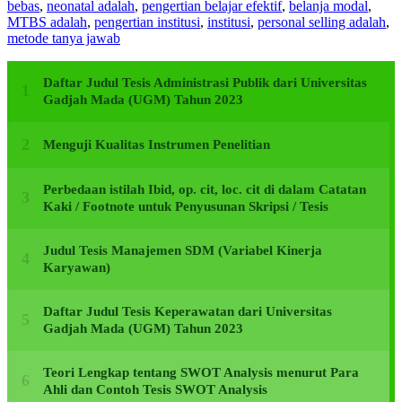
bebas
,
neonatal adalah
,
pengertian belajar efektif
,
belanja modal
,
MTBS adalah
,
pengertian institusi
,
institusi
,
personal selling adalah
,
metode tanya jawab
Daftar Judul Tesis Administrasi Publik dari Universitas
Gadjah Mada (UGM) Tahun 2023
Menguji Kualitas Instrumen Penelitian
Perbedaan istilah Ibid, op. cit, loc. cit di dalam Catatan
Kaki / Footnote untuk Penyusunan Skripsi / Tesis
Judul Tesis Manajemen SDM (Variabel Kinerja
Karyawan)
Daftar Judul Tesis Keperawatan dari Universitas
Gadjah Mada (UGM) Tahun 2023
Teori Lengkap tentang SWOT Analysis menurut Para
Ahli dan Contoh Tesis SWOT Analysis