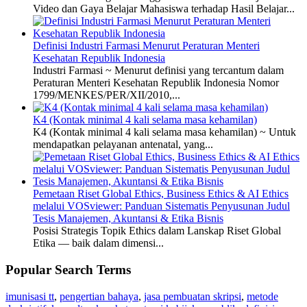
Video dan Gaya Belajar Mahasiswa terhadap Hasil Belajar...
Definisi Industri Farmasi Menurut Peraturan Menteri
Kesehatan Republik Indonesia
Industri Farmasi ~ Menurut definisi yang tercantum dalam
Peraturan Menteri Kesehatan Republik Indonesia Nomor
1799/MENKES/PER/XII/2010,...
K4 (Kontak minimal 4 kali selama masa kehamilan)
K4 (Kontak minimal 4 kali selama masa kehamilan) ~ Untuk
mendapatkan pelayanan antenatal, yang...
Pemetaan Riset Global Ethics, Business Ethics & AI Ethics
melalui VOSviewer: Panduan Sistematis Penyusunan Judul
Tesis Manajemen, Akuntansi & Etika Bisnis
Posisi Strategis Topik Ethics dalam Lanskap Riset Global
Etika — baik dalam dimensi...
Popular Search Terms
imunisasi tt
,
pengertian bahaya
,
jasa pembuatan skripsi
,
metode