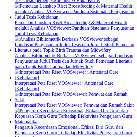
Tesis Manajemen, Akuntansi & Etika Bisnis
Pemetaan Lanskap Riset Breastfeeding & Maternal Health
melalui Analisis VOSviewer: Panduan Sistematis Penyusunan
Judul Tesis Kebidanan
Analisis Bibliometrik Berbasis VOSviewer sebagai Landasan
Penyusunan Judul Tesis dan Jurnal: Studi Pemetaan Literatur
pada Topik Birth Trauma dan Midwifery
Interpretasi Peta Riset VOSviewer : Antenatal Care
[Kebidanan]
Interpretasi Peta Riset VOSviewer: Perawat dan Rumah Sakit
Pengaruh Kecerdasan Emosional, Efikasi Diri Guru dan
Kepuasan Kerja Guru Terhadap Efektivitas Pengajaran Guru