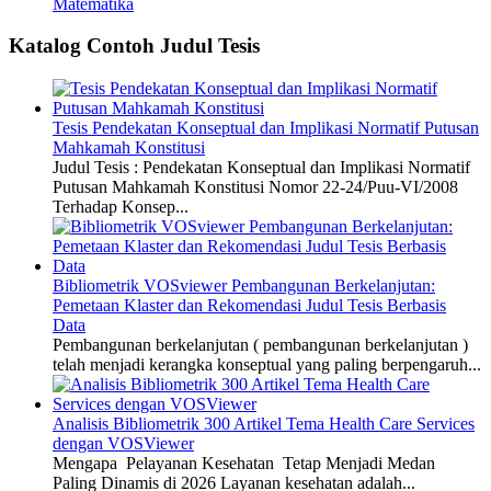
Matematika
Katalog Contoh Judul Tesis
Tesis Pendekatan Konseptual dan Implikasi Normatif Putusan
Mahkamah Konstitusi
Judul Tesis : Pendekatan Konseptual dan Implikasi Normatif
Putusan Mahkamah Konstitusi Nomor 22-24/Puu-VI/2008
Terhadap Konsep...
Bibliometrik VOSviewer Pembangunan Berkelanjutan:
Pemetaan Klaster dan Rekomendasi Judul Tesis Berbasis
Data
Pembangunan berkelanjutan ( pembangunan berkelanjutan )
telah menjadi kerangka konseptual yang paling berpengaruh...
Analisis Bibliometrik 300 Artikel Tema Health Care Services
dengan VOSViewer
Mengapa Pelayanan Kesehatan Tetap Menjadi Medan
Paling Dinamis di 2026 Layanan kesehatan adalah...