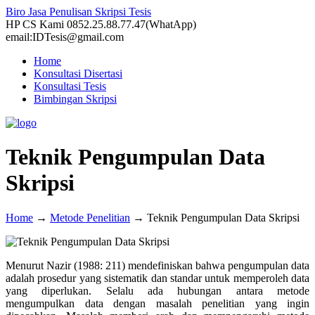
Biro Jasa Penulisan Skripsi Tesis
HP CS Kami 0852.25.88.77.47(WhatApp)
email:IDTesis@gmail.com
Home
Konsultasi Disertasi
Konsultasi Tesis
Bimbingan Skripsi
Teknik Pengumpulan Data
Skripsi
Home
→
Metode Penelitian
→
Teknik Pengumpulan Data Skripsi
Menurut Nazir (1988: 211) mendefiniskan bahwa pengumpulan data
adalah prosedur yang sistematik dan standar untuk memperoleh data
yang diperlukan. Selalu ada hubungan antara metode
mengumpulkan data dengan masalah penelitian yang ingin