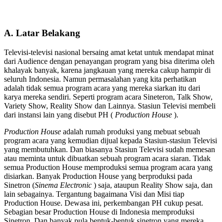
A. Latar Belakang
Televisi-televisi nasional bersaing amat ketat untuk mendapat minat
dari Audience dengan penayangan program yang bisa diterima oleh
khalayak banyak, karena jangkauan yang mereka cakup hampir di
seluruh Indonesia. Namun permasalahan yang kita perhatikan
adalah tidak semua program acara yang mereka siarkan itu dari
karya mereka sendiri. Seperti program acara Sineteron, Talk Show,
Variety Show, Reality Show dan Lainnya. Stasiun Televisi membeli
dari instansi lain yang disebut PH (
Production House
).
Production House
adalah rumah produksi yang mebuat sebuah
program acara yang kemudian dijual kepada Stasiun-stasiun Televisi
yang membutuhkan. Dan biasanya Stasiun Televisi sudah memesan
atau meminta untuk dibuatkan sebuah program acara siaran. Tidak
semua Production House memproduksi semua program acara yang
disiarkan. Banyak Production House yang berproduksi pada
Sinetron (
Sinema Electronic
) saja, ataupun Reality Show saja, dan
lain sebagainya. Tergantung bagaimana Visi dan Misi tiap
Production House. Dewasa ini, perkembangan PH cukup pesat.
Sebagian besar Production House di Indonesia memproduksi
Sinetron. Dan banyak pula bentuk-bentuk sinetron yang mereka