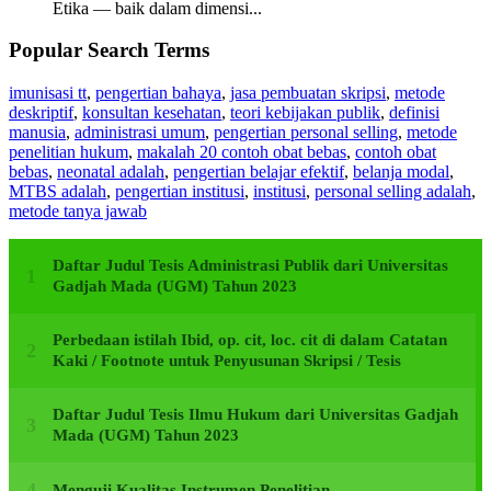
Etika — baik dalam dimensi...
Popular Search Terms
imunisasi tt
,
pengertian bahaya
,
jasa pembuatan skripsi
,
metode
deskriptif
,
konsultan kesehatan
,
teori kebijakan publik
,
definisi
manusia
,
administrasi umum
,
pengertian personal selling
,
metode
penelitian hukum
,
makalah 20 contoh obat bebas
,
contoh obat
bebas
,
neonatal adalah
,
pengertian belajar efektif
,
belanja modal
,
MTBS adalah
,
pengertian institusi
,
institusi
,
personal selling adalah
,
metode tanya jawab
Daftar Judul Tesis Administrasi Publik dari Universitas
Gadjah Mada (UGM) Tahun 2023
Perbedaan istilah Ibid, op. cit, loc. cit di dalam Catatan
Kaki / Footnote untuk Penyusunan Skripsi / Tesis
Daftar Judul Tesis Ilmu Hukum dari Universitas Gadjah
Mada (UGM) Tahun 2023
Menguji Kualitas Instrumen Penelitian