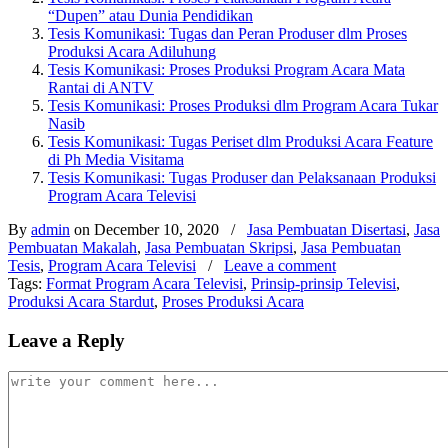
“Dupen” atau Dunia Pendidikan
Tesis Komunikasi: Tugas dan Peran Produser dlm Proses
Produksi Acara Adiluhung
Tesis Komunikasi: Proses Produksi Program Acara Mata
Rantai di ANTV
Tesis Komunikasi: Proses Produksi dlm Program Acara Tukar
Nasib
Tesis Komunikasi: Tugas Periset dlm Produksi Acara Feature
di Ph Media Visitama
Tesis Komunikasi: Tugas Produser dan Pelaksanaan Produksi
Program Acara Televisi
By
admin
on December 10, 2020
/
Jasa Pembuatan Disertasi
,
Jasa
Pembuatan Makalah
,
Jasa Pembuatan Skripsi
,
Jasa Pembuatan
Tesis
,
Program Acara Televisi
/
Leave a comment
Tags:
Format Program Acara Televisi
,
Prinsip-prinsip Televisi
,
Produksi Acara Stardut
,
Proses Produksi Acara
Leave a Reply