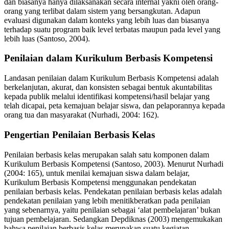
dan biasanya hanya dilaksanakan secara internal yakni oleh orang-
orang yang terlibat dalam sistem yang bersangkutan. Adapun
evaluasi digunakan dalam konteks yang lebih luas dan biasanya
terhadap suatu program baik level terbatas maupun pada level yang
lebih luas (Santoso, 2004).
Penilaian dalam Kurikulum Berbasis Kompetensi
Landasan penilaian dalam Kurikulum Berbasis Kompetensi adalah
berkelanjutan, akurat, dan konsisten sebagai bentuk akuntabilitas
kepada publik melalui identifikasi kompetensi/hasil belajar yang
telah dicapai, peta kemajuan belajar siswa, dan pelaporannya kepada
orang tua dan masyarakat (Nurhadi, 2004: 162).
Pengertian Penilaian Berbasis Kelas
Penilaian berbasis kelas merupakan salah satu komponen dalam
Kurikulum Berbasis Kompetensi (Santoso, 2003). Menurut Nurhadi
(2004: 165), untuk menilai kemajuan siswa dalam belajar,
Kurikulum Berbasis Kompetensi menggunakan pendekatan
penilaian berbasis kelas. Pendekatan penilaian berbasis kelas adalah
pendekatan penilaian yang lebih menitikberatkan pada penilaian
yang sebenarnya, yaitu penilaian sebagai ‘alat pembelajaran’ bukan
tujuan pembelajaran. Sedangkan Depdiknas (2003) mengemukakan
bahwa penilaian berbasis kelas merupakan suatu kegiatan