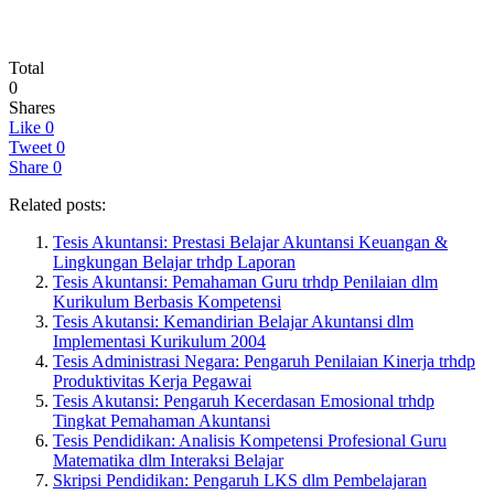
Total
0
Shares
Like
0
Tweet
0
Share
0
Related posts:
Tesis Akuntansi: Prestasi Belajar Akuntansi Keuangan &
Lingkungan Belajar trhdp Laporan
Tesis Akuntansi: Pemahaman Guru trhdp Penilaian dlm
Kurikulum Berbasis Kompetensi
Tesis Akutansi: Kemandirian Belajar Akuntansi dlm
Implementasi Kurikulum 2004
Tesis Administrasi Negara: Pengaruh Penilaian Kinerja trhdp
Produktivitas Kerja Pegawai
Tesis Akutansi: Pengaruh Kecerdasan Emosional trhdp
Tingkat Pemahaman Akuntansi
Tesis Pendidikan: Analisis Kompetensi Profesional Guru
Matematika dlm Interaksi Belajar
Skripsi Pendidikan: Pengaruh LKS dlm Pembelajaran