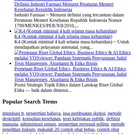
Definisi Industri Farmasi Menurut Peraturan Menteri
Kesehatan Republik Indonesia
Industri Farmasi ~ Menurut definisi yang tercantum dalam
Peraturan Menteri Kesehatan Republik Indonesia Nomor
1799/MENKES/PER/XII/2010,...
K4 (Kontak minimal 4 kali selama masa kehamilan)
K4 (Kontak minimal 4 kali selama masa kehamilan) ~ Untuk
mendapatkan pelayanan antenatal, yang...
Pemetaan Riset Global Ethics, Business Ethics & AI Ethics
melalui VOSviewer: Panduan Sistematis Penyusunan Judul
Tesis Manajemen, Akuntansi & Etika Bisnis
Posisi Strategis Topik Ethics dalam Lanskap Riset Global
Etika — baik dalam dimensi...
Popular Search Terms
imunisasi tt
,
pengertian bahaya
,
jasa pembuatan skripsi
,
metode
deskriptif
,
konsultan kesehatan
,
teori kebijakan publik
,
definisi
manusia
,
administrasi umum
,
pengertian personal selling
,
metode
penelitian hukum
,
makalah 20 contoh obat bebas
,
contoh obat