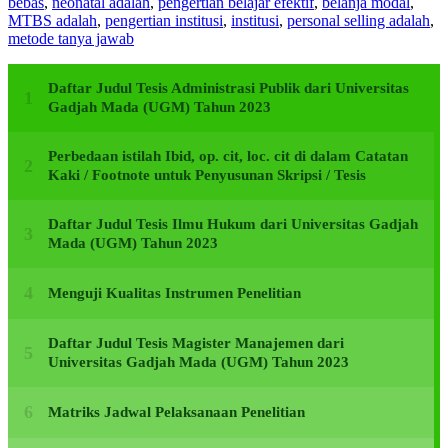
bebas
,
neonatal adalah
,
pengertian belajar efektif
,
belanja modal
,
MTBS adalah
,
pengertian institusi
,
institusi
,
personal selling adalah
,
metode tanya jawab
Daftar Judul Tesis Administrasi Publik dari Universitas
Gadjah Mada (UGM) Tahun 2023
Perbedaan istilah Ibid, op. cit, loc. cit di dalam Catatan
Kaki / Footnote untuk Penyusunan Skripsi / Tesis
Daftar Judul Tesis Ilmu Hukum dari Universitas Gadjah
Mada (UGM) Tahun 2023
Menguji Kualitas Instrumen Penelitian
Daftar Judul Tesis Magister Manajemen dari
Universitas Gadjah Mada (UGM) Tahun 2023
Matriks Jadwal Pelaksanaan Penelitian