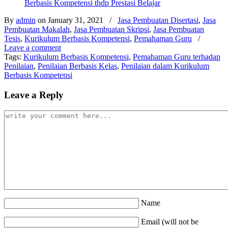
Berbasis Kompetensi thdp Prestasi Belajar
By
admin
on January 31, 2021
/
Jasa Pembuatan Disertasi
,
Jasa
Pembuatan Makalah
,
Jasa Pembuatan Skripsi
,
Jasa Pembuatan
Tesis
,
Kurikulum Berbasis Kompetensi
,
Pemahaman Guru
/
Leave a comment
Tags:
Kurikulum Berbasis Kompetensi
,
Pemahaman Guru terhadap
Penilaian
,
Penilaian Berbasis Kelas
,
Penilaian dalam Kurikulum
Berbasis Kompetensi
Leave a Reply
Name
Email (will not be