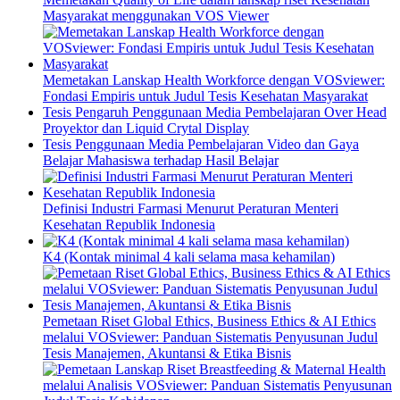
Masyarakat menggunakan VOS Viewer
Memetakan Lanskap Health Workforce dengan VOSviewer:
Fondasi Empiris untuk Judul Tesis Kesehatan Masyarakat
Tesis Pengaruh Penggunaan Media Pembelajaran Over Head
Proyektor dan Liquid Crytal Display
Tesis Penggunaan Media Pembelajaran Video dan Gaya
Belajar Mahasiswa terhadap Hasil Belajar
Definisi Industri Farmasi Menurut Peraturan Menteri
Kesehatan Republik Indonesia
K4 (Kontak minimal 4 kali selama masa kehamilan)
Pemetaan Riset Global Ethics, Business Ethics & AI Ethics
melalui VOSviewer: Panduan Sistematis Penyusunan Judul
Tesis Manajemen, Akuntansi & Etika Bisnis