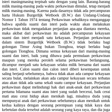
isteri masingmasing terpisah satu dengan yang lain. Barang-barang
milik masing-masing pada waktu perkawinan dimulai, tetap menjadi
milik masing-masing. Karena pada dasarnya tidak ada percampuran
harta Hukum Burgerlijk Wetboek (B.W.) dan Undang-Undang
Nomor 1 Tahun 1974 tentang Perkawinan sebaliknya menganggap
bahwa apabila suami dan isteri pada waktu akan melakukan
perkawinan tidak mengadakan perjanjian apa-apa diantara mereka,
maka akibat dari perkawinan itu adalah percampuran kekayaan
suami dan isteri menjadi satu kekayaan. Perjanjian perkawinan
dalam sistem Burgerlijk Wetboek (B.W.) tidak berlaku bagi
golongan Timur Asing bukan Tionghoa, tetapi berlaku bagi
golongan Tionghoa. Dimana semua kekayaan dari masing-masing
suami dan isteri, baik yang dibawa pada permulaan perkawinan
maupun yang mereka peroleh selama perkawinan berlangsung,
dicampur menjadi satu kekayaan selaku milik bersama dari suami
dan isteri. Calon suami dan calon isteri diberi kesempatan untuk
saling berjanji sebelumnya, bahwa tidak akan ada campur kekayaan
secara bulat, melainkan akan ada campur kekayaan secara terbatas
atau akan tidak ada sama sekali suatu campur kekayaan. Perjanjian
perkawinan dapat melindungi hak dari anak-anak dari perkawinan
pertama bilamana suami atau isteri yang sudah bercerai, baik cerai
mati atau cerai hidup akan menikah lagi, misalnya duda yang
mempunyai anak dari perkawinan sebelumnya akan menikah untuk
kedua kalinya dengan seorang perempuan yang tidak kaya dan
kebetulan duda tersebut adalah seorang yang kaya raya, dan dia juga