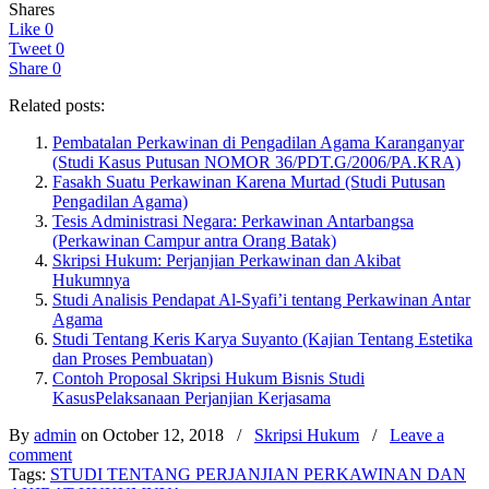
Shares
Like
0
Tweet
0
Share
0
Related posts:
Pembatalan Perkawinan di Pengadilan Agama Karanganyar
(Studi Kasus Putusan NOMOR 36/PDT.G/2006/PA.KRA)
Fasakh Suatu Perkawinan Karena Murtad (Studi Putusan
Pengadilan Agama)
Tesis Administrasi Negara: Perkawinan Antarbangsa
(Perkawinan Campur antra Orang Batak)
Skripsi Hukum: Perjanjian Perkawinan dan Akibat
Hukumnya
Studi Analisis Pendapat Al-Syafi’i tentang Perkawinan Antar
Agama
Studi Tentang Keris Karya Suyanto (Kajian Tentang Estetika
dan Proses Pembuatan)
Contoh Proposal Skripsi Hukum Bisnis Studi
KasusPelaksanaan Perjanjian Kerjasama
By
admin
on October 12, 2018
/
Skripsi Hukum
/
Leave a
comment
Tags:
STUDI TENTANG PERJANJIAN PERKAWINAN DAN