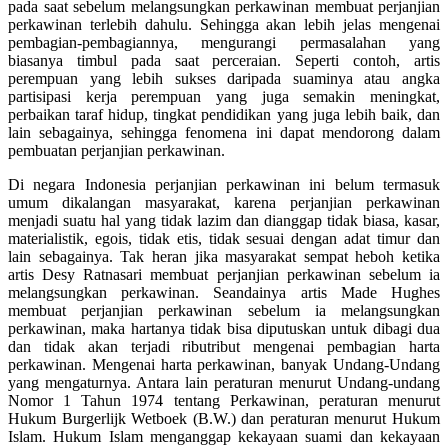
pada saat sebelum melangsungkan perkawinan membuat perjanjian
perkawinan terlebih dahulu. Sehingga akan lebih jelas mengenai
pembagian-pembagiannya, mengurangi permasalahan yang
biasanya timbul pada saat perceraian. Seperti contoh, artis
perempuan yang lebih sukses daripada suaminya atau angka
partisipasi kerja perempuan yang juga semakin meningkat,
perbaikan taraf hidup, tingkat pendidikan yang juga lebih baik, dan
lain sebagainya, sehingga fenomena ini dapat mendorong dalam
pembuatan perjanjian perkawinan.
Di negara Indonesia perjanjian perkawinan ini belum termasuk
umum dikalangan masyarakat, karena perjanjian perkawinan
menjadi suatu hal yang tidak lazim dan dianggap tidak biasa, kasar,
materialistik, egois, tidak etis, tidak sesuai dengan adat timur dan
lain sebagainya. Tak heran jika masyarakat sempat heboh ketika
artis Desy Ratnasari membuat perjanjian perkawinan sebelum ia
melangsungkan perkawinan. Seandainya artis Made Hughes
membuat perjanjian perkawinan sebelum ia melangsungkan
perkawinan, maka hartanya tidak bisa diputuskan untuk dibagi dua
dan tidak akan terjadi ributribut mengenai pembagian harta
perkawinan. Mengenai harta perkawinan, banyak Undang-Undang
yang mengaturnya. Antara lain peraturan menurut Undang-undang
Nomor 1 Tahun 1974 tentang Perkawinan, peraturan menurut
Hukum Burgerlijk Wetboek (B.W.) dan peraturan menurut Hukum
Islam. Hukum Islam menganggap kekayaan suami dan kekayaan