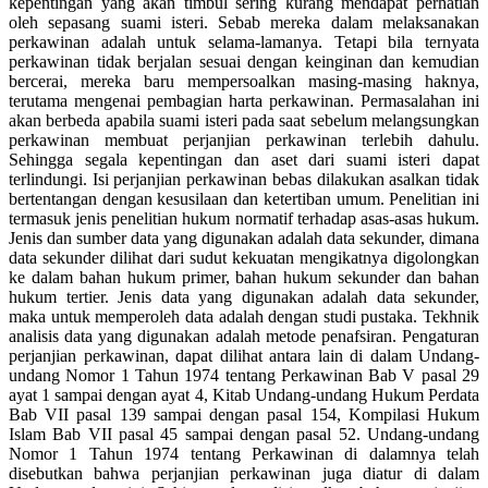
kepentingan yang akan timbul sering kurang mendapat perhatian
oleh sepasang suami isteri. Sebab mereka dalam melaksanakan
perkawinan adalah untuk selama-lamanya. Tetapi bila ternyata
perkawinan tidak berjalan sesuai dengan keinginan dan kemudian
bercerai, mereka baru mempersoalkan masing-masing haknya,
terutama mengenai pembagian harta perkawinan. Permasalahan ini
akan berbeda apabila suami isteri pada saat sebelum melangsungkan
perkawinan membuat perjanjian perkawinan terlebih dahulu.
Sehingga segala kepentingan dan aset dari suami isteri dapat
terlindungi. Isi perjanjian perkawinan bebas dilakukan asalkan tidak
bertentangan dengan kesusilaan dan ketertiban umum. Penelitian ini
termasuk jenis penelitian hukum normatif terhadap asas-asas hukum.
Jenis dan sumber data yang digunakan adalah data sekunder, dimana
data sekunder dilihat dari sudut kekuatan mengikatnya digolongkan
ke dalam bahan hukum primer, bahan hukum sekunder dan bahan
hukum tertier. Jenis data yang digunakan adalah data sekunder,
maka untuk memperoleh data adalah dengan studi pustaka. Tekhnik
analisis data yang digunakan adalah metode penafsiran. Pengaturan
perjanjian perkawinan, dapat dilihat antara lain di dalam Undang-
undang Nomor 1 Tahun 1974 tentang Perkawinan Bab V pasal 29
ayat 1 sampai dengan ayat 4, Kitab Undang-undang Hukum Perdata
Bab VII pasal 139 sampai dengan pasal 154, Kompilasi Hukum
Islam Bab VII pasal 45 sampai dengan pasal 52. Undang-undang
Nomor 1 Tahun 1974 tentang Perkawinan di dalamnya telah
disebutkan bahwa perjanjian perkawinan juga diatur di dalam