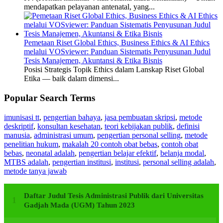
mendapatkan pelayanan antenatal, yang...
Pemetaan Riset Global Ethics, Business Ethics & AI Ethics
melalui VOSviewer: Panduan Sistematis Penyusunan Judul
Tesis Manajemen, Akuntansi & Etika Bisnis
Posisi Strategis Topik Ethics dalam Lanskap Riset Global
Etika — baik dalam dimensi...
Popular Search Terms
imunisasi tt
,
pengertian bahaya
,
jasa pembuatan skripsi
,
metode
deskriptif
,
konsultan kesehatan
,
teori kebijakan publik
,
definisi
manusia
,
administrasi umum
,
pengertian personal selling
,
metode
penelitian hukum
,
makalah 20 contoh obat bebas
,
contoh obat
bebas
,
neonatal adalah
,
pengertian belajar efektif
,
belanja modal
,
MTBS adalah
,
pengertian institusi
,
institusi
,
personal selling adalah
,
metode tanya jawab
Daftar Judul Tesis Administrasi Publik dari Universitas
Gadjah Mada (UGM) Tahun 2023