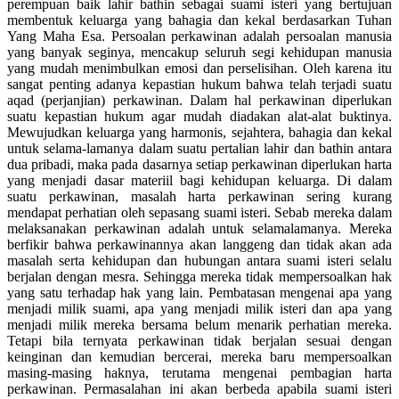
perempuan baik lahir bathin sebagai suami isteri yang bertujuan
membentuk keluarga yang bahagia dan kekal berdasarkan Tuhan
Yang Maha Esa. Persoalan perkawinan adalah persoalan manusia
yang banyak seginya, mencakup seluruh segi kehidupan manusia
yang mudah menimbulkan emosi dan perselisihan. Oleh karena itu
sangat penting adanya kepastian hukum bahwa telah terjadi suatu
aqad (perjanjian) perkawinan. Dalam hal perkawinan diperlukan
suatu kepastian hukum agar mudah diadakan alat-alat buktinya.
Mewujudkan keluarga yang harmonis, sejahtera, bahagia dan kekal
untuk selama-lamanya dalam suatu pertalian lahir dan bathin antara
dua pribadi, maka pada dasarnya setiap perkawinan diperlukan harta
yang menjadi dasar materiil bagi kehidupan keluarga. Di dalam
suatu perkawinan, masalah harta perkawinan sering kurang
mendapat perhatian oleh sepasang suami isteri. Sebab mereka dalam
melaksanakan perkawinan adalah untuk selamalamanya. Mereka
berfikir bahwa perkawinannya akan langgeng dan tidak akan ada
masalah serta kehidupan dan hubungan antara suami isteri selalu
berjalan dengan mesra. Sehingga mereka tidak mempersoalkan hak
yang satu terhadap hak yang lain. Pembatasan mengenai apa yang
menjadi milik suami, apa yang menjadi milik isteri dan apa yang
menjadi milik mereka bersama belum menarik perhatian mereka.
Tetapi bila ternyata perkawinan tidak berjalan sesuai dengan
keinginan dan kemudian bercerai, mereka baru mempersoalkan
masing-masing haknya, terutama mengenai pembagian harta
perkawinan. Permasalahan ini akan berbeda apabila suami isteri