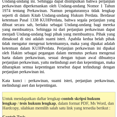
Undang-undang ini. Sehingga dapat disimpulkan bahwa perjanjian
perkawinan diperkenankan oleh Undang-undang Nomor 1 Tahun
1974 tentang Perkawinan. Namun pengaturannya tidak lengkap
seperti di dalam Kitab Undang-undang Hukum Perdata. Berdasar
ketentuan Pasal 1338 KUHPerdata, bahwa segala perjanjian yang
dibuat secara sah, berlaku sebagai Undang-undang bagi mereka
yang membuatnya. Sehingga isi dari perjanjian perkawinan dapat
menjadi Undang-undang bagi pihak yang membuatnya. Pihak yang
dimaksud di sini adalah suami isteri. Apabila kedua belah pihak
tidak mengatur mengenai ketentuannya, maka yang dipakai adalah
ketentuan dalam KUHPerdata. Perjanjian perkawinan ini dipakai
oleh Hakim sebagai pegangan dalam memutus perkara mengenai
harta dalam perkawinan, sesuai dengan tujuan awal dibuatnya
perjanjian perkawinan, yaitu melindungi aset dan kepentingan, maka
diharapkan semua kepentingan tersebut dapat terlindungi dengan
perjanjian perkawinan ini.
Kata kunci : perkawinan, suami isteri, perjanjian perkawinan,
melindungi aset dan kepentingan.
Untuk mendapatkan daftar lengkap
contoh skripsi hukum
lengkap
/
tesis hukum lengkap
, dalam format PDF, Ms Word, dan
Hardcopy, silahkan memilih salah satu link yang tersedia berikut :
Contoh Tesis