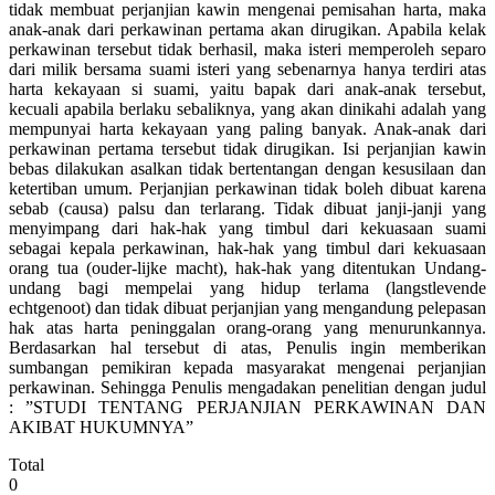
tidak membuat perjanjian kawin mengenai pemisahan harta, maka
anak-anak dari perkawinan pertama akan dirugikan. Apabila kelak
perkawinan tersebut tidak berhasil, maka isteri memperoleh separo
dari milik bersama suami isteri yang sebenarnya hanya terdiri atas
harta kekayaan si suami, yaitu bapak dari anak-anak tersebut,
kecuali apabila berlaku sebaliknya, yang akan dinikahi adalah yang
mempunyai harta kekayaan yang paling banyak. Anak-anak dari
perkawinan pertama tersebut tidak dirugikan. Isi perjanjian kawin
bebas dilakukan asalkan tidak bertentangan dengan kesusilaan dan
ketertiban umum. Perjanjian perkawinan tidak boleh dibuat karena
sebab (causa) palsu dan terlarang. Tidak dibuat janji-janji yang
menyimpang dari hak-hak yang timbul dari kekuasaan suami
sebagai kepala perkawinan, hak-hak yang timbul dari kekuasaan
orang tua (ouder-lijke macht), hak-hak yang ditentukan Undang-
undang bagi mempelai yang hidup terlama (langstlevende
echtgenoot) dan tidak dibuat perjanjian yang mengandung pelepasan
hak atas harta peninggalan orang-orang yang menurunkannya.
Berdasarkan hal tersebut di atas, Penulis ingin memberikan
sumbangan pemikiran kepada masyarakat mengenai perjanjian
perkawinan. Sehingga Penulis mengadakan penelitian dengan judul
: ”STUDI TENTANG PERJANJIAN PERKAWINAN DAN
AKIBAT HUKUMNYA”
Total
0