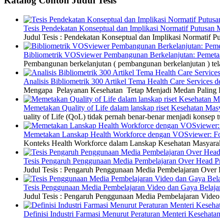
Katalog Contoh Judul Tesis
Tesis Pendekatan Konseptual dan Implikasi Normatif Putusan
Judul Tesis : Pendekatan Konseptual dan Implikasi Normatif
Bibliometrik VOSviewer Pembangunan Berkelanjutan: Pemetaa
Pembangunan berkelanjutan ( pembangunan berkelanjutan ) tel
Analisis Bibliometrik 300 Artikel Tema Health Care Service
Mengapa Pelayanan Kesehatan Tetap Menjadi Medan Paling Di
Memetakan Quality of Life dalam lanskap riset Kesehatan M
uality of Life (QoL) tidak pernah benar-benar menjadi konsep t
Memetakan Lanskap Health Workforce dengan VOSviewer: Fon
Konteks Health Workforce dalam Lanskap Kesehatan Masyarakat
Tesis Pengaruh Penggunaan Media Pembelajaran Over Head Pro
Judul Tesis : Pengaruh Penggunaan Media Pembelajaran Over H
Tesis Penggunaan Media Pembelajaran Video dan Gaya Belajar
Judul Tesis : Pengaruh Penggunaan Media Pembelajaran Video 
Definisi Industri Farmasi Menurut Peraturan Menteri Kesehata