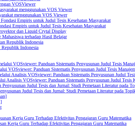
s dengan VOSViewer
asyarakat menggunakan VOS Viewer
dasi Empiris untuk Judul Tesis Kesehatan Masyarakat
yektor dan Liquid Crytal Display
 Mahasiswa terhadap Hasil Belajar
n Republik Indonesia
elalui VOSviewer: Panduan Sistematis Penyusunan Judul Tesis Manajem
alui Analisis VOSviewer: Panduan Sistematis Penyusunan Judul Tesis
enyusunan Judul Tesis dan Jurnal: Studi Pemetaan Literatur pada Top
]
san Kerja Guru Terhadap Efektivitas Pengajaran Guru Matematika