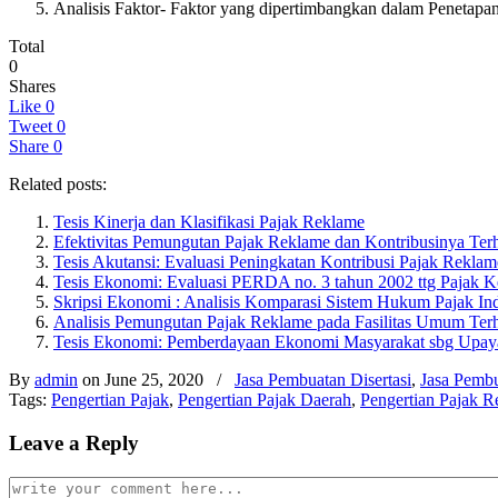
Analisis Faktor- Faktor yang dipertimbangkan dalam Peneta
Total
0
Shares
Like
0
Tweet
0
Share
0
Related posts:
Tesis Kinerja dan Klasifikasi Pajak Reklame
Efektivitas Pemungutan Pajak Reklame dan Kontribusinya Te
Tesis Akutansi: Evaluasi Peningkatan Kontribusi Pajak Rekla
Tesis Ekonomi: Evaluasi PERDA no. 3 tahun 2002 ttg Pajak 
Skripsi Ekonomi : Analisis Komparasi Sistem Hukum Pajak I
Analisis Pemungutan Pajak Reklame pada Fasilitas Umum Terh
Tesis Ekonomi: Pemberdayaan Ekonomi Masyarakat sbg Upay
By
admin
on June 25, 2020
/
Jasa Pembuatan Disertasi
,
Jasa Pemb
Tags:
Pengertian Pajak
,
Pengertian Pajak Daerah
,
Pengertian Pajak 
Leave a Reply