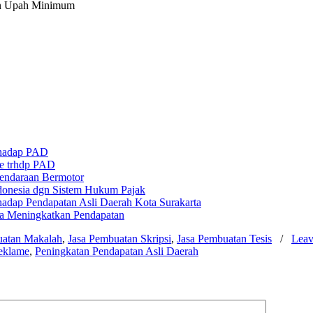
pan Upah Minimum
rhadap PAD
me trhdp PAD
Kendaraan Bermotor
ndonesia dgn Sistem Hukum Pajak
adap Pendapatan Asli Daerah Kota Surakarta
a Meningkatkan Pendapatan
uatan Makalah
,
Jasa Pembuatan Skripsi
,
Jasa Pembuatan Tesis
/
Leav
Reklame
,
Peningkatan Pendapatan Asli Daerah