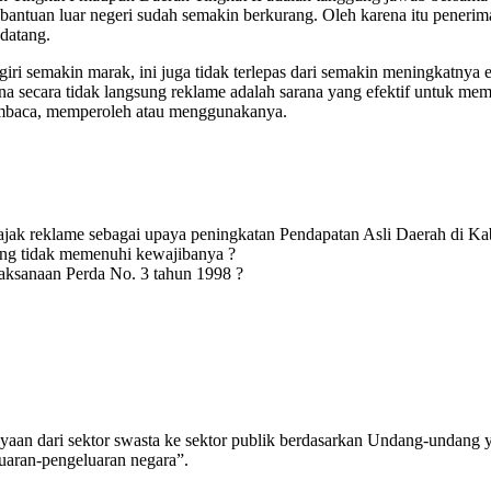
 bantuan luar negeri sudah semakin berkurang. Oleh karena itu penerima
datang.
i semakin marak, ini juga tidak terlepas dari semakin meningkatnya e
ena secara tidak langsung reklame adalah sarana yang efektif untuk m
membaca, memperoleh atau menggunakanya.
jak reklame sebagai upaya peningkatan Pendapatan Asli Daerah di Kab
ng tidak memenuhi kewajibanya ?
aksanaan Perda No. 3 tahun 1998 ?
ayaan dari sektor swasta ke sektor publik berdasarkan Undang-undang 
uaran-pengeluaran negara”.