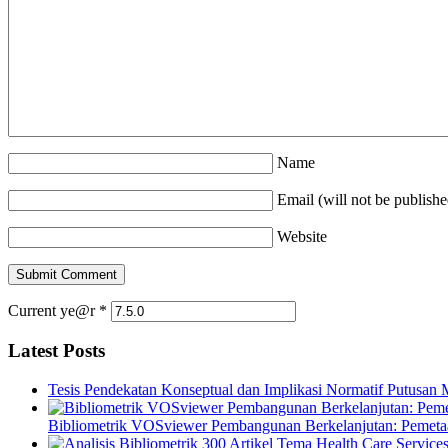
Name
Email (will not be publishe
Website
Current ye@r
*
Latest Posts
Tesis Pendekatan Konseptual dan Implikasi Normatif Putusan
Bibliometrik VOSviewer Pembangunan Berkelanjutan: Pemetaa