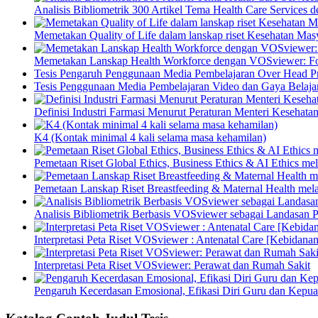
Analisis Bibliometrik 300 Artikel Tema Health Care Service
Memetakan Quality of Life dalam lanskap riset Kesehatan M
Memetakan Lanskap Health Workforce dengan VOSviewer: Fon
Tesis Pengaruh Penggunaan Media Pembelajaran Over Head Pro
Tesis Penggunaan Media Pembelajaran Video dan Gaya Belajar
Definisi Industri Farmasi Menurut Peraturan Menteri Kesehata
K4 (Kontak minimal 4 kali selama masa kehamilan)
Pemetaan Riset Global Ethics, Business Ethics & AI Ethics m
Pemetaan Lanskap Riset Breastfeeding & Maternal Health mel
Analisis Bibliometrik Berbasis VOSviewer sebagai Landasan P
Interpretasi Peta Riset VOSviewer : Antenatal Care [Kebidanan
Interpretasi Peta Riset VOSviewer: Perawat dan Rumah Sakit
Pengaruh Kecerdasan Emosional, Efikasi Diri Guru dan Kepua