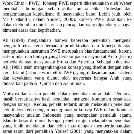
Work Ethic – PWE). Konsep PWE seperti dikemukakan oleh Weber
membahas hubungan sebab akibat antara etika Protestan dan
pengembangan kapitalisme di masyarakat barat. Lebih jauh, oleh
Mc Clelland ( dalam Yousef, 2000), konsep PWE disatukan ke
dalam kebutuhan untuk konsep pencapaian yang dipandang sebagai
dimensi dasar dari kepribadian.
Ali (1998) menyatakan bahwa beberapa penelitian mengenai
pengaruh etos kerja terhadap produktivitas dan kinerja dengan
menggunakan instrumen PWE merupakan bias fundamental, karena
sistem nilai dan budaya yang berlaku pada masyarakat Arab (Islam)
berbeda dengan masyarakat Eropa dan Amerika. Sebagai solusinya,
Ali (1988) telah mengembangkan konsep yang disebut dengan etika
kerja Islami (Islamic work ethic-IWE), yang didasarkan pada sisitem
dan keyakinan yang dianut oleh mayoritas bangsa Arab yang
didasarkan pada Al-Qur’an dan As Sunnah.
Motivasi dan alasan peneliti dalam penelitian ini adalah : Pertama,
masih bervariasinya hasil penelitian mengenai komitmen organisasi
dengan kinerja .Kedua, peneliti tertarik untuk melakukan penelitian
terkait etos kerja dengan menggunakan konsep IWE dalam konteks
masyarakat muslim Indonesia yang merupakan pemeluk agama
Islam terbesar di dunia. Ketiga, peneliti ingin melanjutkan penelitian
yang lebih mendalam dan lebih luas dengan mempertimbangkan
saran-saran dari penelitian Yousef (2001) yang menyatakan dalam