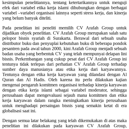
kesimpulan penelitiannya, tentang ketertarikannya untuk menguji
efek dari variabel etika kerja islami dihubungkan dengan berbagai
variabel –variabel organisasi lainnya seperti stress kerja, dan kinerja
yang belum banyak diteliti.
Pada penelitian ini peneliti memilih CV Arafah Group untuk
dijadikan obyek penelitian. CV Arafah Group merupakan salah satu
pelopor bisnis syariah di Surakarta. Berawal dari sebuah usaha
distributor buku dan penyuplai kebutuhan buku di beberapa pondok
pesantren pada awal tahun 2000, kini Arafah Group menjadi sebuah
badan usaha yang berbentuk CV yang telah mempunyai delapan lini
bisnis. Perkembangan yang cukup pesat dari CV Arafah Group ini
tentunya tidak terlepas dari perhatian CV Arafah Group terhadap
sumber daya manusianya atau etika kerja dari karyawannya.
Tentunya dengan etika kerja karyawan yang dilandasi dengan Al
Quran dan Al Hadis. Oleh karena itu perlu dilakukan kajian
mengenai pengaruh komitmen organisasi terhadap kinerja karyawan
dengan etika kerja islami sebagai variabel moderator, sehingga
perusahaan dapat mengevaluasi sejauh mana komitmen dan etika
kerja karyawan dalam rangka meningkatkan kinerja perusahaan
untuk menghadapi persaingan bisnis yang semakin ketat di era
globalisasi saat ini.
Dengan semua latar belakang yang telah dikemukakan di atas maka
penelitian ini dilakukan pada karyawan CV Arafah Group,