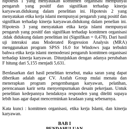
hipotesis 1 yang menyatakan komitmen organisasi mempunyai
pengaruh yang positif dan signifikan terhadap kinerja
karyawan.didukung dalam penelitian ini. Hipotesis 2 yang
menyatakan etika kerja islami mempunyai pengaruh yang positif dan
signifikan terhadap kinerja karyawan.didukung dalam penelian ini.
Hipotesis 3 yang menyatakan etika kerja islami mempunyai
pengaruh yang positif dan signifikan terhadap komitmen organisasi
.tidak didukung dalam penelitian ini (Signifikan = 0,478). Dari hasil
uji interaksi atau Moderated Regression Analysis (MRA)
menggunakan program SPSS 16.0 for Windows juga terbukti
bahwa etika kerja islami memoderasi pengaruh komitmen organisasi
terhadap kinerja karyawan. Ditunjukkan dengan adanya perubahan
F hitung dari 5,155 menjadi 5,631.
Berdasarkan dari hasil penelitian tersebut, maka saran yang dapat
diberikan adalah agar CV. Arafah Group mulai menata dan
menerapkan program pengembangan karyawan, pelatihan,
perencanaan karir serta menyempurnakan desain pekerjaan. Untuk
penelitian kedepannya hendaknya responden yang diteliti supaya
lebih luas agar dapat mencerminkan keadaan yang sebenarnya.
Kata kunci : komitmen organisasi, etika kerja Islami, dan kinerja
karyawan.
BAB I
PENDAHULUAN