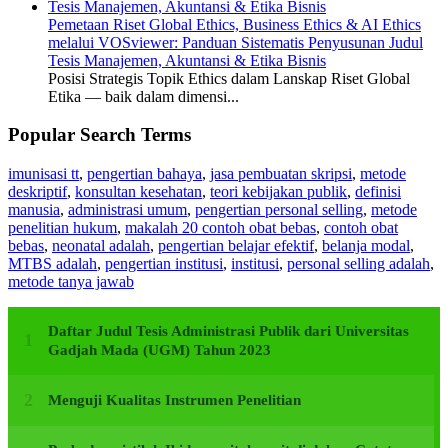
Pemetaan Riset Global Ethics, Business Ethics & AI Ethics
melalui VOSviewer: Panduan Sistematis Penyusunan Judul
Tesis Manajemen, Akuntansi & Etika Bisnis
Posisi Strategis Topik Ethics dalam Lanskap Riset Global
Etika — baik dalam dimensi...
Popular Search Terms
imunisasi tt
,
pengertian bahaya
,
jasa pembuatan skripsi
,
metode
deskriptif
,
konsultan kesehatan
,
teori kebijakan publik
,
definisi
manusia
,
administrasi umum
,
pengertian personal selling
,
metode
penelitian hukum
,
makalah 20 contoh obat bebas
,
contoh obat
bebas
,
neonatal adalah
,
pengertian belajar efektif
,
belanja modal
,
MTBS adalah
,
pengertian institusi
,
institusi
,
personal selling adalah
,
metode tanya jawab
Daftar Judul Tesis Administrasi Publik dari Universitas
Gadjah Mada (UGM) Tahun 2023
Menguji Kualitas Instrumen Penelitian