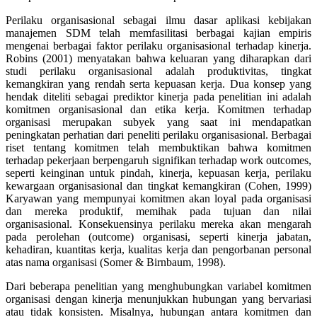
Perilaku organisasional sebagai ilmu dasar aplikasi kebijakan
manajemen SDM telah memfasilitasi berbagai kajian empiris
mengenai berbagai faktor perilaku organisasional terhadap kinerja.
Robins (2001) menyatakan bahwa keluaran yang diharapkan dari
studi perilaku organisasional adalah produktivitas, tingkat
kemangkiran yang rendah serta kepuasan kerja. Dua konsep yang
hendak diteliti sebagai prediktor kinerja pada penelitian ini adalah
komitmen organisasional dan etika kerja. Komitmen terhadap
organisasi merupakan subyek yang saat ini mendapatkan
peningkatan perhatian dari peneliti perilaku organisasional. Berbagai
riset tentang komitmen telah membuktikan bahwa komitmen
terhadap pekerjaan berpengaruh signifikan terhadap work outcomes,
seperti keinginan untuk pindah, kinerja, kepuasan kerja, perilaku
kewargaan organisasional dan tingkat kemangkiran (Cohen, 1999)
Karyawan yang mempunyai komitmen akan loyal pada organisasi
dan mereka produktif, memihak pada tujuan dan nilai
organisasional. Konsekuensinya perilaku mereka akan mengarah
pada perolehan (outcome) organisasi, seperti kinerja jabatan,
kehadiran, kuantitas kerja, kualitas kerja dan pengorbanan personal
atas nama organisasi (Somer & Birnbaum, 1998).
Dari beberapa penelitian yang menghubungkan variabel komitmen
organisasi dengan kinerja menunjukkan hubungan yang bervariasi
atau tidak konsisten. Misalnya, hubungan antara komitmen dan