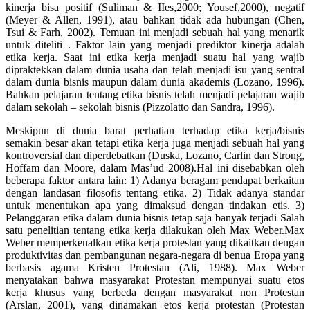
kinerja bisa positif (Suliman & IIes,2000; Yousef,2000), negatif
(Meyer & Allen, 1991), atau bahkan tidak ada hubungan (Chen,
Tsui & Farh, 2002). Temuan ini menjadi sebuah hal yang menarik
untuk diteliti . Faktor lain yang menjadi prediktor kinerja adalah
etika kerja. Saat ini etika kerja menjadi suatu hal yang wajib
dipraktekkan dalam dunia usaha dan telah menjadi isu yang sentral
dalam dunia bisnis maupun dalam dunia akademis (Lozano, 1996).
Bahkan pelajaran tentang etika bisnis telah menjadi pelajaran wajib
dalam sekolah – sekolah bisnis (Pizzolatto dan Sandra, 1996).
Meskipun di dunia barat perhatian terhadap etika kerja/bisnis
semakin besar akan tetapi etika kerja juga menjadi sebuah hal yang
kontroversial dan diperdebatkan (Duska, Lozano, Carlin dan Strong,
Hoffam dan Moore, dalam Mas’ud 2008).Hal ini disebabkan oleh
beberapa faktor antara lain: 1) Adanya beragam pendapat berkaitan
dengan landasan filosofis tentang etika. 2) Tidak adanya standar
untuk menentukan apa yang dimaksud dengan tindakan etis. 3)
Pelanggaran etika dalam dunia bisnis tetap saja banyak terjadi Salah
satu penelitian tentang etika kerja dilakukan oleh Max Weber.Max
Weber memperkenalkan etika kerja protestan yang dikaitkan dengan
produktivitas dan pembangunan negara-negara di benua Eropa yang
berbasis agama Kristen Protestan (Ali, 1988). Max Weber
menyatakan bahwa masyarakat Protestan mempunyai suatu etos
kerja khusus yang berbeda dengan masyarakat non Protestan
(Arslan, 2001), yang dinamakan etos kerja protestan (Protestan