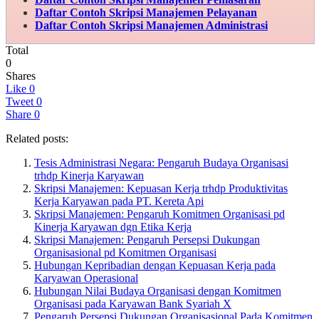
Daftar Contoh Skripsi
Manajemen Pelayanan
Daftar Contoh Skripsi
Manajemen Administrasi
Total
0
Shares
Like
0
Tweet
0
Share
0
Related posts:
Tesis Administrasi Negara: Pengaruh Budaya Organisasi
trhdp Kinerja Karyawan
Skripsi Manajemen: Kepuasan Kerja trhdp Produktivitas
Kerja Karyawan pada PT. Kereta Api
Skripsi Manajemen: Pengaruh Komitmen Organisasi pd
Kinerja Karyawan dgn Etika Kerja
Skripsi Manajemen: Pengaruh Persepsi Dukungan
Organisasional pd Komitmen Organisasi
Hubungan Kepribadian dengan Kepuasan Kerja pada
Karyawan Operasional
Hubungan Nilai Budaya Organisasi dengan Komitmen
Organisasi pada Karyawan Bank Syariah X
Pengaruh Persepsi Dukungan Organisasional Pada Komitmen