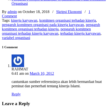
Organisasi
By
admin
on October 18, 2018
/
Skripsi Ekonomi
/
1
Comment
Tags:
kinerja karyawan
,
komitmen organisasi terhadap kinerja
,
pengaruh komitmen organisasi pada kinerja karyawan
,
pengaruh
komitmen organisasi terhadap kinerja
,
pengaruh komitmen
organisasi terhadap kinerja karyawan
,
terhadap kinerja karyawan
,
variabel organisasi
1 Comment
RAHMAT
6:41 am
on
March 10, 2012
cantumkan sumber referensinya akan lebih bermanfaat buat
peminat dan pemerhati tentang kinerja Islami.
Reply
Leave a Reply