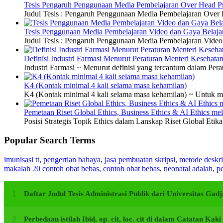
Tesis Pengaruh Penggunaan Media Pembelajaran Over Head Pro
Judul Tesis : Pengaruh Penggunaan Media Pembelajaran Over H
Tesis Penggunaan Media Pembelajaran Video dan Gaya Belajar
Judul Tesis : Pengaruh Penggunaan Media Pembelajaran Video 
Definisi Industri Farmasi Menurut Peraturan Menteri Kesehata
Industri Farmasi ~ Menurut definisi yang tercantum dalam P
K4 (Kontak minimal 4 kali selama masa kehamilan)
K4 (Kontak minimal 4 kali selama masa kehamilan) ~ Untuk me
Pemetaan Riset Global Ethics, Business Ethics & AI Ethics m
Posisi Strategis Topik Ethics dalam Lanskap Riset Global Etik
Popular Search Terms
imunisasi tt
,
pengertian bahaya
,
jasa pembuatan skripsi
,
metode deskri
makalah 20 contoh obat bebas
,
contoh obat bebas
,
neonatal adalah
,
pe
Daftar Judul Tesis Administrasi Publik dari Universitas G
Perbedaan istilah Ibid, op. cit, loc. cit di dalam Catatan Kak