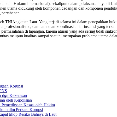
n Hukum Internasional), sekalipun dalam pelaksanaannya di laut ma
onen utama didukung oleh komponen cadangan dan komponen penduku
 pertahanan.
eh TNIAngkatan Laut. Yang terjadi selama ini dalam penegakkan hukum 
profesionalisme, dan hambatan koordinasi antar instansi yang terkait
masalahan di lapangan, karena aturan yang ada sering tidak sinkron s
ntitas maupun kualitas sampai saat ini merupakan problema utama da
Dugaan Korupsi
n PNS
a dgn Kekerasan
an oleh Kepolisian
g Pemeriksaan Kasasi oleh Hakim
ukum dlm Perkara Korupsi
apal trhdp Resiko Bahaya di Laut