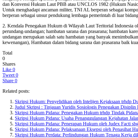
dan Konvensi Hukum Laut PBB atau UNCLOS 1982 (Hukum Nasional da
Untuk menghadapi ancaman militer, TNI AL berperan sebagai komp
berperan sebagai unsur pendukung lembaga pemerintah di luar bidang
2. Kendala Penegakan Hukum di Wilayah Laut Teritorial Indonesia ol
perundang-undangan; hambatan sarana dan prasarana; hambatan karena 
undangan merupakan salah satu hambatan yang banyak menimbulkan per
kewenangan), Hambatan dalam bidang sarana dan prasarana baik kua
Total
0
Shares
Like
0
Tweet
0
Share
0
Related posts:
Skripsi Hukum: Penyelidikan oleh Intelijen Kejaksaan trhdp 
Judul Skripsi : Tinjauan Yuridis Sosiologis Penegakan Disipli
Skripsi Hukum Pidana: Penegakan Hukum trhdp Tindak Pidan
Skripsi Hukum Pidana: Usaha Penanggulangan Kejahatan Jalan
Skripsi Hukum Pidana: Penerapan Hukum oleh Judex Facti sb
Skripsi Hukum Pidana: Pelaksanaan Eksepsi oleh Penasihat H
Skripsi Hukum Perdata: Perlindungan Hukum Tenaga Kerja dik