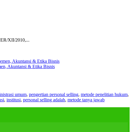
ER/XII/2010,...
en, Akuntansi & Etika Bisnis
nistrasi umum
,
pengertian personal selling
,
metode penelitian hukum
,
usi
,
institusi
,
personal selling adalah
,
metode tanya jawab