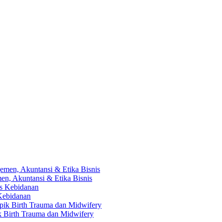
en, Akuntansi & Etika Bisnis
 Kebidanan
ik Birth Trauma dan Midwifery