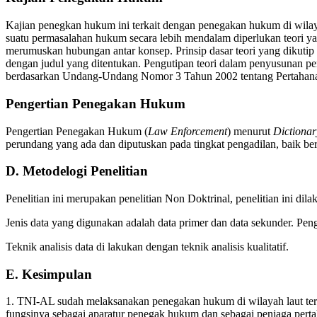
Kajian penegkan hukum ini terkait dengan penegakan hukum di wila
suatu permasalahan hukum secara lebih mendalam diperlukan teori yan
merumuskan hubungan antar konsep. Prinsip dasar teori yang dikutip d
dengan judul yang ditentukan. Pengutipan teori dalam penyusunan pe
berdasarkan Undang-Undang Nomor 3 Tahun 2002 tentang Pertahan
Pengertian Penegakan Hukum
Pengertian Penegakan Hukum (
Law Enforcement
) menurut
Dictionar
perundang yang ada dan diputuskan pada tingkat pengadilan, baik be
D. Metodelogi Penelitian
Penelitian ini merupakan penelitian Non Doktrinal, penelitian ini d
Jenis data yang digunakan adalah data primer dan data sekunder. Pe
Teknik analisis data di lakukan dengan teknik analisis kualitatif.
E. Kesimpulan
1. TNI-AL sudah melaksanakan penegakan hukum di wilayah laut te
fungsinya sebagai aparatur penegak hukum dan sebagai penjaga per