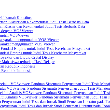
 Mahkamah Konstitusi
n Klaster dan Rekomendasi Judul Tesis Berbasis Data
s dengan VOSViewer
asyarakat menggunakan VOS Viewer
dasi Empiris untuk Judul Tesis Kesehatan Masyarakat
yektor dan Liquid Crytal Display
 Mahasiswa terhadap Hasil Belajar
n Republik Indonesia
elalui VOSviewer: Panduan Sistematis Penyusunan Judul Tesis Manajem
alui Analisis VOSviewer: Panduan Sistematis Penyusunan Judul Tesis
enyusunan Judul Tesis dan Jurnal: Studi Pemetaan Literatur pada Top