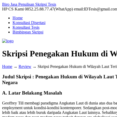
Biro Jasa Penulisan Skripsi Tesis
HP CS Kami 0852.25.88.77.47(WhatApp) email:IDTesis@gmail.co
Home
Konsultasi Disertasi
Konsultasi Tesis
Bimbingan Skripsi
Skripsi Penegakan Hukum di Wi
Home
→
Review
→
Skripsi Penegakan Hukum di Wilayah Laut Teri
Judul Skripsi : Penegakan Hukum di Wilayah Laut
Negara
A. Latar Belakang Masalah
Geoffrey Till membagi paradigma Angkatan Laut di dunia atas dua ba
employment untuk kondisi-kondisi kontemporer. Sedangkan post-mode
lebih baik atau lebih buruk daripada Angkatan Laut lainnya. Sebalikny