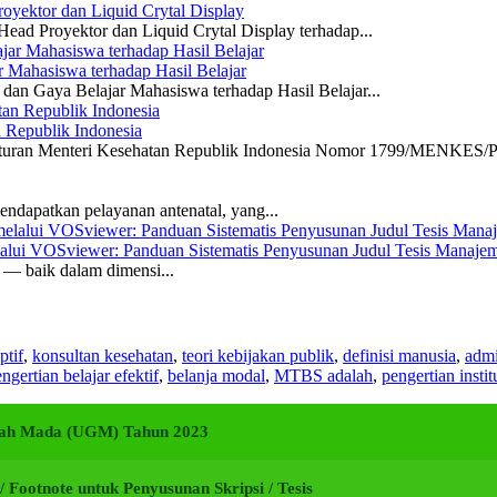
yektor dan Liquid Crytal Display
ead Proyektor dan Liquid Crytal Display terhadap...
 Mahasiswa terhadap Hasil Belajar
dan Gaya Belajar Mahasiswa terhadap Hasil Belajar...
n Republik Indonesia
eraturan Menteri Kesehatan Republik Indonesia Nomor 1799/MENKES/P
ndapatkan pelayanan antenatal, yang...
elalui VOSviewer: Panduan Sistematis Penyusunan Judul Tesis Manajem
a — baik dalam dimensi...
ptif
,
konsultan kesehatan
,
teori kebijakan publik
,
definisi manusia
,
admi
ngertian belajar efektif
,
belanja modal
,
MTBS adalah
,
pengertian instit
adjah Mada (UGM) Tahun 2023
i / Footnote untuk Penyusunan Skripsi / Tesis