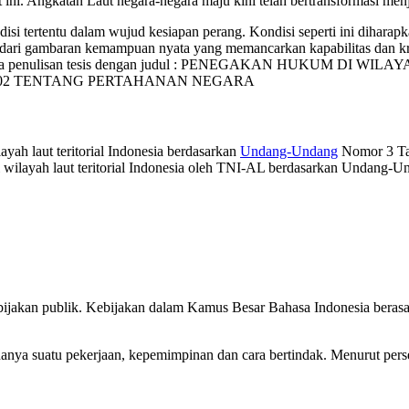
t ini. Angkatan Laut negara-negara maju kini telah bertransformasi me
ndisi tertentu dalam wujud kesiapan perang. Kondisi seperti ini dihara
dari gambaran kemampuan nyata yang memancarkan kapabilitas dan kred
elitian guna penulisan tesis dengan judul : PENEGAKAN HUKUM 
02 TENTANG PERTAHANAN NEGARA
h laut teritorial Indonesia berdasarkan
Undang-Undang
Nomor 3 Ta
wilayah laut teritorial Indonesia oleh TNI-AL berdasarkan Undang-
ijakan publik. Kebijakan dalam Kamus Besar Bahasa Indonesia berasal 
nanya suatu pekerjaan, kepemimpinan dan cara bertindak. Menurut pers