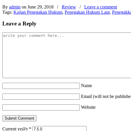
By
admin
on June 29, 2018
/
Review
/
Leave a comment
Tags:
Kajian Penegakan Hukum
,
Penegakan Hukum Laut
,
Penegakk
Leave a Reply
Name
Email (will not be publishe
Website
Current ye@r
*