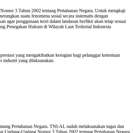
g Nomor 3 Tahun 2002 tentang Pertahanan Negara. Untuk mengkaji
nerangkan suatu fenomena sosial secara sistematis dengan
an agar penggunaan teori dalam landasan berfikir akan tetap sesuai
tang Penegakan Hukum di Wilayah Laut Teritorial Indonesia
prestasi yang mengakibatkan kerugian bagi pelanggar ketentuan
 industri yang dilaksanakan.
entang Pertahanan Negara. TNI-AL sudah melaksanakan tugas dan
esuai Undang-Undang Nomor 3 Tahun 2002 tentang Pertahanan Negara