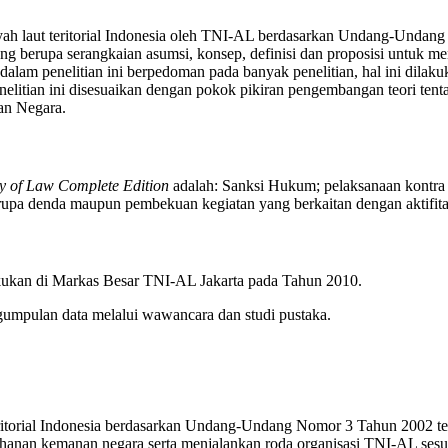
yah laut teritorial Indonesia oleh TNI-AL berdasarkan Undang-Undan
g berupa serangkaian asumsi, konsep, definisi dan proposisi untuk me
alam penelitian ini berpedoman pada banyak penelitian, hal ini dilakuk
nelitian ini disesuaikan dengan pokok pikiran pengembangan teori ten
an Negara.
y of Law Complete Edition
adalah: Sanksi Hukum; pelaksanaan kontra 
rupa denda maupun pembekuan kegiatan yang berkaitan dengan aktifitas
ilakukan di Markas Besar TNI-AL Jakarta pada Tahun 2010.
ngumpulan data melalui wawancara dan studi pustaka.
ritorial Indonesia berdasarkan Undang-Undang Nomor 3 Tahun 2002 t
tahanan kemanan negara serta menjalankan roda organisasi TNI-AL s