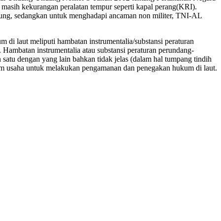
sih kekurangan peralatan tempur seperti kapal perang(KRI).
ng, sedangkan untuk menghadapi ancaman non militer, TNI-AL
di laut meliputi hambatan instrumentalia/substansi peraturan
. Hambatan instrumentalia atau substansi peraturan perundang-
atu dengan yang lain bahkan tidak jelas (dalam hal tumpang tindih
lam usaha untuk melakukan pengamanan dan penegakan hukum di laut.