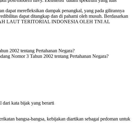
njadi post-modern navy. Eksistensi dalam spektrum yang luas
pkan dapat merefleksikan dampak penangkal, yang pada gilirannya
ibilitas dapat ditangkap dan di pahami oleh musuh. Berdasarkan
DI WILAYAH LAUT TERITORIAL INDONESIA OLEH TNI AL
hun 2002 tentang Pertahanan Negara?
Undang Nomor 3 Tahun 2002 tentang Pertahanan Negara?
dari kata bijak yang berarti
erikatan bangsa-bangsa, kebijakan diartikan sebagai pedoman untuk