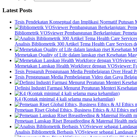
Latest Posts
Tesis Pendekatan Konseptual dan Implikasi Normatif Putusan
Bibliometrik VOSviewer Pembangunan Berkelanjutan: Pemetaa
Analisis Bibliometrik 300 Artikel Tema Health Care Service
Memetakan Quality of Life dalam lanskap riset Kesehatan M
Memetakan Lanskap Health Workforce dengan VOSviewer: Fon
Tesis Pengaruh Penggunaan Media Pembelajaran Over Head Pro
Tesis Penggunaan Media Pembelajaran Video dan Gaya Belajar
Definisi Industri Farmasi Menurut Peraturan Menteri Kesehata
K4 (Kontak minimal 4 kali selama masa kehamilan)
Pemetaan Riset Global Ethics, Business Ethics & AI Ethics m
Pemetaan Lanskap Riset Breastfeeding & Maternal Health mel
Analisis Bibliometrik Berbasis VOSviewer sebagai Landasan P