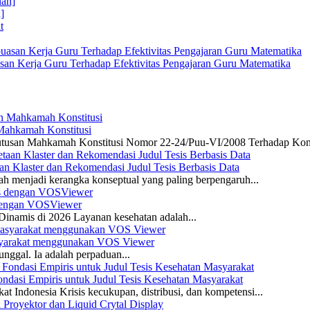
]
san Kerja Guru Terhadap Efektivitas Pengajaran Guru Matematika
 Mahkamah Konstitusi
 Putusan Mahkamah Konstitusi Nomor 22-24/Puu-VI/2008 Terhadap Kon
n Klaster dan Rekomendasi Judul Tesis Berbasis Data
ah menjadi kerangka konseptual yang paling berpengaruh...
s dengan VOSViewer
namis di 2026 Layanan kesehatan adalah...
asyarakat menggunakan VOS Viewer
unggal. Ia adalah perpaduan...
dasi Empiris untuk Judul Tesis Kesehatan Masyarakat
 Indonesia Krisis kecukupan, distribusi, dan kompetensi...