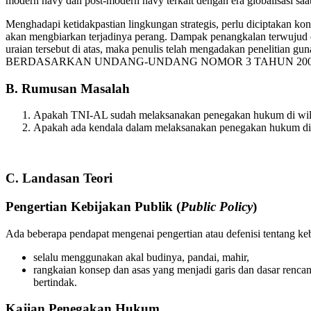
modern navy dan post-modern navy terkait dengan era globalisasi saa
Menghadapi ketidakpastian lingkungan strategis, perlu diciptakan ko
akan mengbiarkan terjadinya perang. Dampak penangkalan terwujud 
uraian tersebut di atas, maka penulis telah mengadakan pen
BERDASARKAN UNDANG-UNDANG NOMOR 3 TAHUN 20
B. Rumusan Masalah
Apakah TNI-AL sudah melaksanakan penegakan hukum di wilaya
Apakah ada kendala dalam melaksanakan penegakan hukum di 
C. Landasan Teori
Pengertian Kebijakan Publik (
Public Policy
)
Ada beberapa pendapat mengenai pengertian atau defenisi tentang keb
selalu menggunakan akal budinya, pandai, mahir,
rangkaian konsep dan asas yang menjadi garis dan dasar renca
bertindak.
Kajian Penegakan Hukum