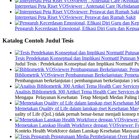
Interpretasi Peta Riset VOSviewer : Antenatal Care [Kebidanan
Interpretasi Peta Riset VOSviewer: Perawat dan Rumah Sakit
Pengaruh Kecerdasan Emosional, Efikasi Diri Guru dan Kepua
Katalog Contoh Judul Tesis
Tesis Pendekatan Konseptual dan Implikasi Normatif Putusan
Judul Tesis : Pendekatan Konseptual dan Implikasi Normatif
Bibliometrik VOSviewer Pembangunan Berkelanjutan: Pemetaa
Pembangunan berkelanjutan ( pembangunan berkelanjutan ) tel
Analisis Bibliometrik 300 Artikel Tema Health Care Service
Mengapa Pelayanan Kesehatan Tetap Menjadi Medan Paling Di
Memetakan Quality of Life dalam lanskap riset Kesehatan M
uality of Life (QoL) tidak pernah benar-benar menjadi konsep t
Memetakan Lanskap Health Workforce dengan VOSviewer: Fon
Konteks Health Workforce dalam Lanskap Kesehatan Masyarakat