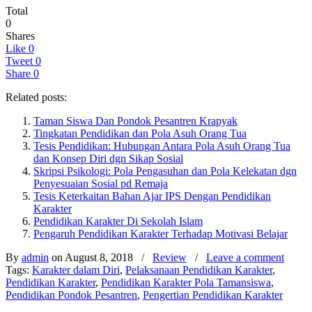
Total
0
Shares
Like
0
Tweet
0
Share
0
Related posts:
Taman Siswa Dan Pondok Pesantren Krapyak
Tingkatan Pendidikan dan Pola Asuh Orang Tua
Tesis Pendidikan: Hubungan Antara Pola Asuh Orang Tua
dan Konsep Diri dgn Sikap Sosial
Skripsi Psikologi: Pola Pengasuhan dan Pola Kelekatan dgn
Penyesuaian Sosial pd Remaja
Tesis Keterkaitan Bahan Ajar IPS Dengan Pendidikan
Karakter
Pendidikan Karakter Di Sekolah Islam
Pengaruh Pendidikan Karakter Terhadap Motivasi Belajar
By
admin
on August 8, 2018
/
Review
/
Leave a comment
Tags:
Karakter dalam Diri
,
Pelaksanaan Pendidikan Karakter
,
Pendidikan Karakter
,
Pendidikan Karakter Pola Tamansiswa
,
Pendidikan Pondok Pesantren
,
Pengertian Pendidikan Karakter