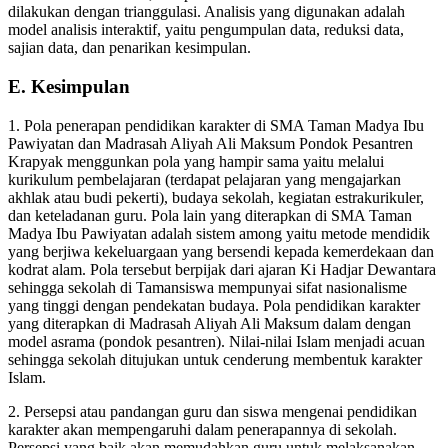
dilakukan dengan trianggulasi. Analisis yang digunakan adalah
model analisis interaktif, yaitu pengumpulan data, reduksi data,
sajian data, dan penarikan kesimpulan.
E. Kesimpulan
1. Pola penerapan pendidikan karakter di SMA Taman Madya Ibu
Pawiyatan dan Madrasah Aliyah Ali Maksum Pondok Pesantren
Krapyak menggunkan pola yang hampir sama yaitu melalui
kurikulum pembelajaran (terdapat pelajaran yang mengajarkan
akhlak atau budi pekerti), budaya sekolah, kegiatan estrakurikuler,
dan keteladanan guru. Pola lain yang diterapkan di SMA Taman
Madya Ibu Pawiyatan adalah sistem among yaitu metode mendidik
yang berjiwa kekeluargaan yang bersendi kepada kemerdekaan dan
kodrat alam. Pola tersebut berpijak dari ajaran Ki Hadjar Dewantara
sehingga sekolah di Tamansiswa mempunyai sifat nasionalisme
yang tinggi dengan pendekatan budaya. Pola pendidikan karakter
yang diterapkan di Madrasah Aliyah Ali Maksum dalam dengan
model asrama (pondok pesantren). Nilai-nilai Islam menjadi acuan
sehingga sekolah ditujukan untuk cenderung membentuk karakter
Islam.
2. Persepsi atau pandangan guru dan siswa mengenai pendidikan
karakter akan mempengaruhi dalam penerapannya di sekolah.
Persepsi yang baik akan memudahkan guru untuk melaksanakan