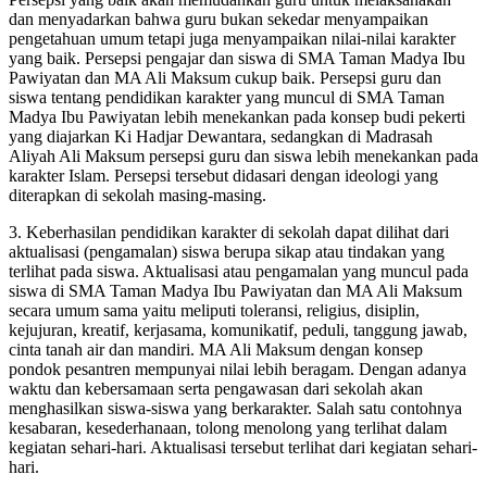
dan menyadarkan bahwa guru bukan sekedar menyampaikan
pengetahuan umum tetapi juga menyampaikan nilai-nilai karakter
yang baik. Persepsi pengajar dan siswa di SMA Taman Madya Ibu
Pawiyatan dan MA Ali Maksum cukup baik. Persepsi guru dan
siswa tentang pendidikan karakter yang muncul di SMA Taman
Madya Ibu Pawiyatan lebih menekankan pada konsep budi pekerti
yang diajarkan Ki Hadjar Dewantara, sedangkan di Madrasah
Aliyah Ali Maksum persepsi guru dan siswa lebih menekankan pada
karakter Islam. Persepsi tersebut didasari dengan ideologi yang
diterapkan di sekolah masing-masing.
3. Keberhasilan pendidikan karakter di sekolah dapat dilihat dari
aktualisasi (pengamalan) siswa berupa sikap atau tindakan yang
terlihat pada siswa. Aktualisasi atau pengamalan yang muncul pada
siswa di SMA Taman Madya Ibu Pawiyatan dan MA Ali Maksum
secara umum sama yaitu meliputi toleransi, religius, disiplin,
kejujuran, kreatif, kerjasama, komunikatif, peduli, tanggung jawab,
cinta tanah air dan mandiri. MA Ali Maksum dengan konsep
pondok pesantren mempunyai nilai lebih beragam. Dengan adanya
waktu dan kebersamaan serta pengawasan dari sekolah akan
menghasilkan siswa-siswa yang berkarakter. Salah satu contohnya
kesabaran, kesederhanaan, tolong menolong yang terlihat dalam
kegiatan sehari-hari. Aktualisasi tersebut terlihat dari kegiatan sehari-
hari.