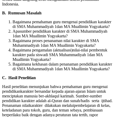
Indonesia.
B. Rumusan Masalah
Bagaimana pemahaman guru mengenai pendidikan karakter
di SMA Muhammadiyah 1dan MA Muallimin Yogyakarta?
Apasumber pendidikan karakter di SMA Muhammadiyah
1dan MA Muallimin Yogyakarta?
Bagaimana proses penanaman nilai karakter di SMA
Muhammadiyah 1dan MA Muallimin Yogyakarta?
Bagaimana pengamalan (aktualisasi)nilai-nilai pembentuk
karakter pada siswadi SMA Muhammadiyah 1dan MA
Muallimin Yogyakarta?
Bagaimana kekhasan dalam penanaman pendidikan karakter
di SMA Muhammadiyah 1dan MA Muallimin Yogyakarta?
C. Hasil Penelitian
Hasil penelitian menunjukan bahwa pemahaman guru mengenai
pendidikankarakter bersandar kepada ajaran-ajaran Islam untuk
menciptakan manusia ber-akhlaqul karimah. Sumber-sumber
pendidikan karakter adalah al-Quran dan sunah/hadis serta ijtihad.
Penanaman nilaikarakter dilakukan melaluipembelajaran di kelas,
keteladanan para tokoh, guru, dan teman sebaya, pembiasaan
berperilaku baik dengan adanya peraturan tata tertib, rapor