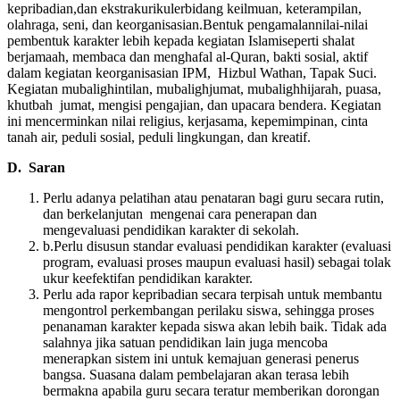
kepribadian,dan ekstrakurikulerbidang keilmuan, keterampilan,
olahraga, seni, dan keorganisasian.Bentuk pengamalannilai-nilai
pembentuk karakter lebih kepada kegiatan Islamiseperti shalat
berjamaah, membaca dan menghafal al-Quran, bakti sosial, aktif
dalam kegiatan keorganisasian IPM, Hizbul Wathan, Tapak Suci.
Kegiatan mubalighintilan, mubalighjumat, mubalighhijarah, puasa,
khutbah jumat, mengisi pengajian, dan upacara bendera. Kegiatan
ini mencerminkan nilai religius, kerjasama, kepemimpinan, cinta
tanah air, peduli sosial, peduli lingkungan, dan kreatif.
D. Saran
Perlu adanya pelatihan atau penataran bagi guru secara rutin,
dan berkelanjutan mengenai cara penerapan dan
mengevaluasi pendidikan karakter di sekolah.
b.Perlu disusun standar evaluasi pendidikan karakter (evaluasi
program, evaluasi proses maupun evaluasi hasil) sebagai tolak
ukur keefektifan pendidikan karakter.
Perlu ada rapor kepribadian secara terpisah untuk membantu
mengontrol perkembangan perilaku siswa, sehingga proses
penanaman karakter kepada siswa akan lebih baik. Tidak ada
salahnya jika satuan pendidikan lain juga mencoba
menerapkan sistem ini untuk kemajuan generasi penerus
bangsa. Suasana dalam pembelajaran akan terasa lebih
bermakna apabila guru secara teratur memberikan dorongan