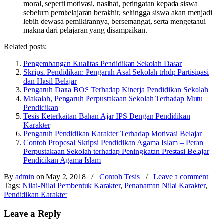
moral, seperti motivasi, nasihat, peringatan kepada siswa
sebelum pembelajaran berakhir, sehingga siswa akan menjadi
lebih dewasa pemikirannya, bersemangat, serta mengetahui
makna dari pelajaran yang disampaikan.
Related posts:
Pengembangan Kualitas Pendidikan Sekolah Dasar
Skripsi Pendidikan: Pengaruh Asal Sekolah trhdp Partisipasi
dan Hasil Belajar
Pengaruh Dana BOS Terhadap Kinerja Pendidikan Sekolah
Makalah, Pengaruh Perpustakaan Sekolah Terhadap Mutu
Pendidikan
Tesis Keterkaitan Bahan Ajar IPS Dengan Pendidikan
Karakter
Pengaruh Pendidikan Karakter Terhadap Motivasi Belajar
Contoh Proposal Skripsi Pendidikan Agama Islam – Peran
Perpustakaan Sekolah terhadap Peningkatan Prestasi Belajar
Pendidikan Agama Islam
By
admin
on May 2, 2018
/
Contoh Tesis
/
Leave a comment
Tags:
Nilai-Nilai Pembentuk Karakter
,
Penanaman Nilai Karakter
,
Pendidikan Karakter
Leave a Reply