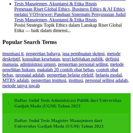
Pemetaan Riset Global Ethics, Business Ethics & AI Ethics
melalui VOSviewer: Panduan Sistematis Penyusunan Judul
Tesis Manajemen, Akuntansi & Etika Bisnis
Posisi Strategis Topik Ethics dalam Lanskap Riset Global
Etika — baik dalam dimensi...
Popular Search Terms
imunisasi tt
,
pengertian bahaya
,
jasa pembuatan skripsi
,
metode
deskriptif
,
konsultan kesehatan
,
teori kebijakan publik
,
definisi
manusia
,
administrasi umum
,
pengertian personal selling
,
metode
penelitian hukum
,
makalah 20 contoh obat bebas
,
contoh obat
bebas
,
neonatal adalah
,
pengertian belajar efektif
,
belanja modal
,
MTBS adalah
,
pengertian institusi
,
institusi
,
personal selling adalah
,
metode tanya jawab
Daftar Judul Tesis Administrasi Publik dari Universitas
Gadjah Mada (UGM) Tahun 2023
Daftar Judul Tesis Magister Manajemen dari
Universitas Gadjah Mada (UGM) Tahun 2023