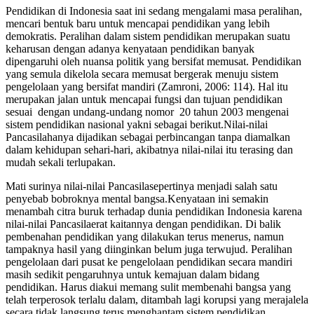
Pendidikan di Indonesia saat ini sedang mengalami masa peralihan,
mencari bentuk baru untuk mencapai pendidikan yang lebih
demokratis. Peralihan dalam sistem pendidikan merupakan suatu
keharusan dengan adanya kenyataan pendidikan banyak
dipengaruhi oleh nuansa politik yang bersifat memusat. Pendidikan
yang semula dikelola secara memusat bergerak menuju sistem
pengelolaan yang bersifat mandiri (Zamroni, 2006: 114). Hal itu
merupakan jalan untuk mencapai fungsi dan tujuan pendidikan
sesuai dengan undang-undang nomor 20 tahun 2003 mengenai
sistem pendidikan nasional yakni sebagai berikut.Nilai-nilai
Pancasilahanya dijadikan sebagai perbincangan tanpa diamalkan
dalam kehidupan sehari-hari, akibatnya nilai-nilai itu terasing dan
mudah sekali terlupakan.
Mati surinya nilai-nilai Pancasilasepertinya menjadi salah satu
penyebab bobroknya mental bangsa.Kenyataan ini semakin
menambah citra buruk terhadap dunia pendidikan Indonesia karena
nilai-nilai Pancasilaerat kaitannya dengan pendidikan. Di balik
pembenahan pendidikan yang dilakukan terus menerus, namun
tampaknya hasil yang diinginkan belum juga terwujud. Peralihan
pengelolaan dari pusat ke pengelolaan pendidikan secara mandiri
masih sedikit pengaruhnya untuk kemajuan dalam bidang
pendidikan. Harus diakui memang sulit membenahi bangsa yang
telah terperosok terlalu dalam, ditambah lagi korupsi yang merajalela
secara tidak langsung terus menghantam sistem pendidikan