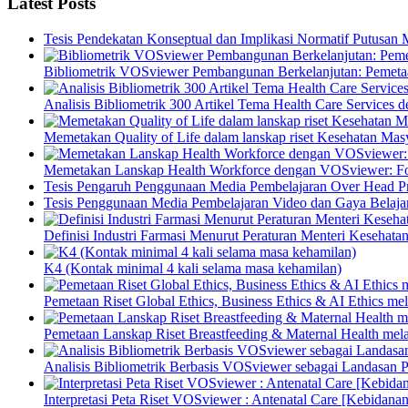
Latest Posts
Tesis Pendekatan Konseptual dan Implikasi Normatif Putusan
Bibliometrik VOSviewer Pembangunan Berkelanjutan: Pemetaa
Analisis Bibliometrik 300 Artikel Tema Health Care Service
Memetakan Quality of Life dalam lanskap riset Kesehatan M
Memetakan Lanskap Health Workforce dengan VOSviewer: Fon
Tesis Pengaruh Penggunaan Media Pembelajaran Over Head Pro
Tesis Penggunaan Media Pembelajaran Video dan Gaya Belajar
Definisi Industri Farmasi Menurut Peraturan Menteri Kesehata
K4 (Kontak minimal 4 kali selama masa kehamilan)
Pemetaan Riset Global Ethics, Business Ethics & AI Ethics m
Pemetaan Lanskap Riset Breastfeeding & Maternal Health mel
Analisis Bibliometrik Berbasis VOSviewer sebagai Landasan P
Interpretasi Peta Riset VOSviewer : Antenatal Care [Kebidanan