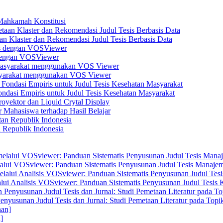
 Mahkamah Konstitusi
n Klaster dan Rekomendasi Judul Tesis Berbasis Data
s dengan VOSViewer
asyarakat menggunakan VOS Viewer
dasi Empiris untuk Judul Tesis Kesehatan Masyarakat
yektor dan Liquid Crytal Display
 Mahasiswa terhadap Hasil Belajar
n Republik Indonesia
elalui VOSviewer: Panduan Sistematis Penyusunan Judul Tesis Manajem
alui Analisis VOSviewer: Panduan Sistematis Penyusunan Judul Tesis
enyusunan Judul Tesis dan Jurnal: Studi Pemetaan Literatur pada Top
]