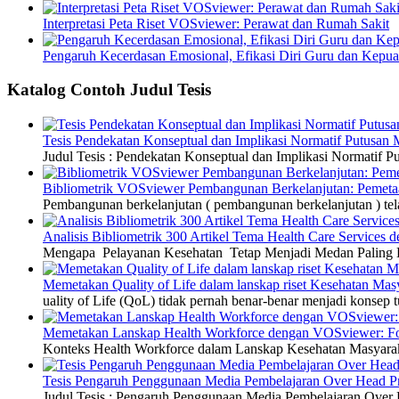
Interpretasi Peta Riset VOSviewer: Perawat dan Rumah Sakit
Pengaruh Kecerdasan Emosional, Efikasi Diri Guru dan Kepua
Katalog Contoh Judul Tesis
Tesis Pendekatan Konseptual dan Implikasi Normatif Putusan
Judul Tesis : Pendekatan Konseptual dan Implikasi Normatif
Bibliometrik VOSviewer Pembangunan Berkelanjutan: Pemetaa
Pembangunan berkelanjutan ( pembangunan berkelanjutan ) tel
Analisis Bibliometrik 300 Artikel Tema Health Care Service
Mengapa Pelayanan Kesehatan Tetap Menjadi Medan Paling Di
Memetakan Quality of Life dalam lanskap riset Kesehatan M
uality of Life (QoL) tidak pernah benar-benar menjadi konsep t
Memetakan Lanskap Health Workforce dengan VOSviewer: Fon
Konteks Health Workforce dalam Lanskap Kesehatan Masyarakat
Tesis Pengaruh Penggunaan Media Pembelajaran Over Head Pro
Judul Tesis : Pengaruh Penggunaan Media Pembelajaran Over H