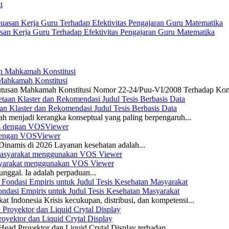
san Kerja Guru Terhadap Efektivitas Pengajaran Guru Matematika
 Mahkamah Konstitusi
 Putusan Mahkamah Konstitusi Nomor 22-24/Puu-VI/2008 Terhadap Kon
n Klaster dan Rekomendasi Judul Tesis Berbasis Data
ah menjadi kerangka konseptual yang paling berpengaruh...
s dengan VOSViewer
namis di 2026 Layanan kesehatan adalah...
asyarakat menggunakan VOS Viewer
unggal. Ia adalah perpaduan...
dasi Empiris untuk Judul Tesis Kesehatan Masyarakat
 Indonesia Krisis kecukupan, distribusi, dan kompetensi...
yektor dan Liquid Crytal Display
ead Proyektor dan Liquid Crytal Display terhadap...