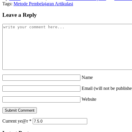
Tags:
Metode Pembelajaran Artikulasi
Leave a Reply
Name
Email (will not be publishe
Website
Current ye@r
*