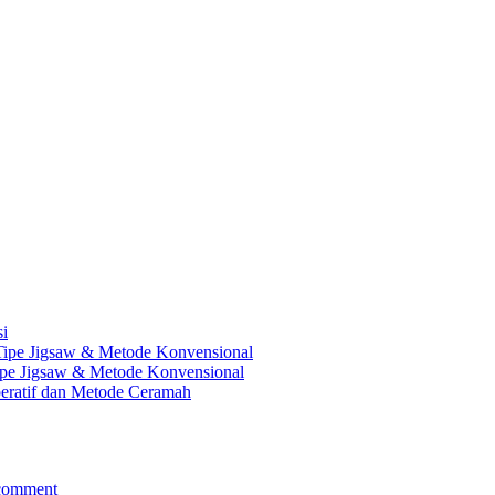
si
 Tipe Jigsaw & Metode Konvensional
Tipe Jigsaw & Metode Konvensional
peratif dan Metode Ceramah
comment