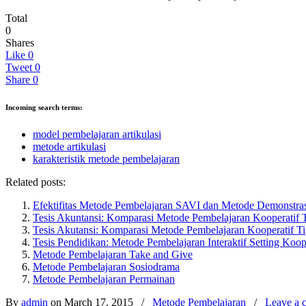
Total
0
Shares
Like
0
Tweet
0
Share
0
Incoming search terms:
model pembelajaran artikulasi
metode artikulasi
karakteristik metode pembelajaran
Related posts:
Efektifitas Metode Pembelajaran SAVI dan Metode Demonstra
Tesis Akuntansi: Komparasi Metode Pembelajaran Kooperatif
Tesis Akutansi: Komparasi Metode Pembelajaran Kooperatif 
Tesis Pendidikan: Metode Pembelajaran Interaktif Setting Koo
Metode Pembelajaran Take and Give
Metode Pembelajaran Sosiodrama
Metode Pembelajaran Permainan
By
admin
on March 17, 2015
/
Metode Pembelajaran
/
Leave a 