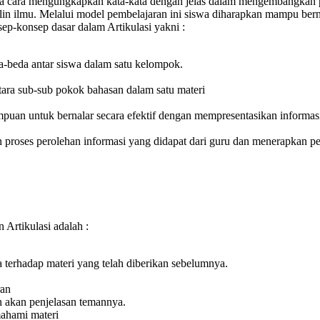
swa cara mengungkapkan kata-kata dengan jelas dalam mengembangkan
lin ilmu. Melalui model pembelajaran ini siswa diharapkan mampu bern
p-konsep dasar dalam Artikulasi yakni :
da-beda antar siswa dalam satu kelompok.
tara sub-sub pokok bahasan dalam satu materi
uan untuk bernalar secara efektif dengan mempresentasikan informasi
n proses perolehan informasi yang didapat dari guru dan menerapkan
Artikulasi adalah :
erhadap materi yang telah diberikan sebelumnya.
ran
 akan penjelasan temannya.
mahami materi