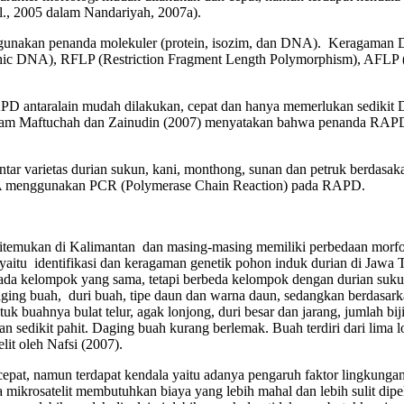
l., 2005 dalam Nandariyah, 2007a).
ggunakan penanda molekuler (protein, isozim, dan DNA). Keragaman 
c DNA), RFLP (Restriction Fragment Length Polymorphism), AFLP (A
D antaralain mudah dilakukan, cepat dan hanya memerlukan sedikit 
dalam Maftuchah dan Zainudin (2007) menyatakan bahwa penanda RAPD
ar varietas durian sukun, kani, monthong, sunan dan petruk berdas
DNA menggunakan PCR (Polymerase Chain Reaction) pada RAPD.
itemukan di Kalimantan dan masing-masing memiliki perbedaan morfo
n yaitu identifikasi dan keragaman genetik pohon induk durian di Jawa
 pada kelompok yang sama, tetapi berbeda kelompok dengan durian suk
aging buah, duri buah, tipe daun dan warna daun, sedangkan berdasarka
uk buahnya bulat telur, agak lonjong, duri besar dan jarang, jumlah bi
 sedikit pahit. Daging buah kurang berlemak. Buah terdiri dari lima loku
lit oleh Nafsi (2007).
pat, namun terdapat kendala yaitu adanya pengaruh faktor lingkung
mikrosatelit membutuhkan biaya yang lebih mahal dan lebih sulit dipelaj