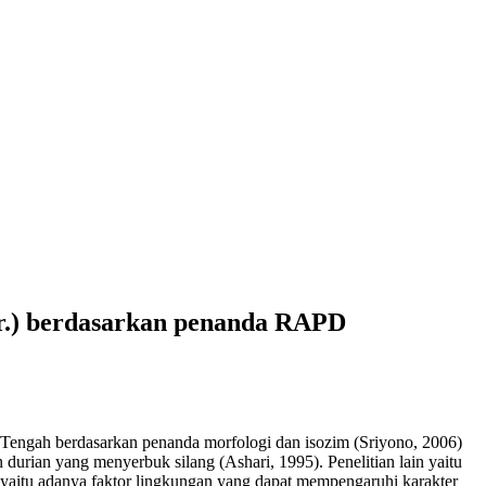
rr.) berdasarkan penanda RAPD
a Tengah berdasarkan penanda morfologi dan isozim (Sriyono, 2006)
urian yang menyerbuk silang (Ashari, 1995). Penelitian lain yaitu
a yaitu adanya faktor lingkungan yang dapat mempengaruhi karakter