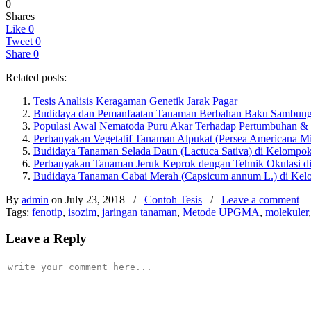
0
Shares
Like
0
Tweet
0
Share
0
Related posts:
Tesis Analisis Keragaman Genetik Jarak Pagar
Budidaya dan Pemanfaatan Tanaman Berbahan Baku Sambung
Populasi Awal Nematoda Puru Akar Terhadap Pertumbuhan &
Perbanyakan Vegetatif Tanaman Alpukat (Persea Americana Mi
Budidaya Tanaman Selada Daun (Lactuca Sativa) di Kelompo
Perbanyakan Tanaman Jeruk Keprok dengan Tehnik Okulasi di
Budidaya Tanaman Cabai Merah (Capsicum annum L.) di Ke
By
admin
on July 23, 2018
/
Contoh Tesis
/
Leave a comment
Tags:
fenotip
,
isozim
,
jaringan tanaman
,
Metode UPGMA
,
molekuler
Leave a Reply