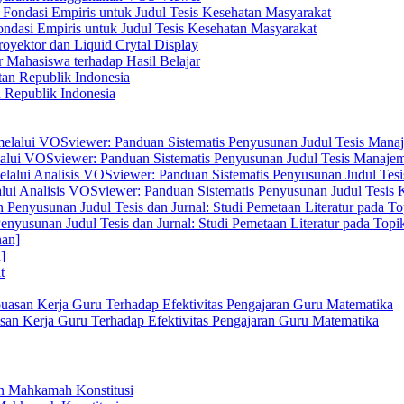
dasi Empiris untuk Judul Tesis Kesehatan Masyarakat
yektor dan Liquid Crytal Display
 Mahasiswa terhadap Hasil Belajar
n Republik Indonesia
elalui VOSviewer: Panduan Sistematis Penyusunan Judul Tesis Manajem
alui Analisis VOSviewer: Panduan Sistematis Penyusunan Judul Tesis
enyusunan Judul Tesis dan Jurnal: Studi Pemetaan Literatur pada Top
]
san Kerja Guru Terhadap Efektivitas Pengajaran Guru Matematika