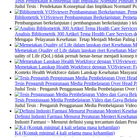
Tesis Pendekatan Konseptual dan Implikasi Normatif Putusan
Judul Tesis : Pendekatan Konseptual dan Implikasi Normatif
Bibliometrik VOSviewer Pembangunan Berkelanjutan: Pemetaa
Pembangunan berkelanjutan ( pembangunan berkelanjutan ) tel
Analisis Bibliometrik 300 Artikel Tema Health Care Service
Mengapa Pelayanan Kesehatan Tetap Menjadi Medan Paling Di
Memetakan Quality of Life dalam lanskap riset Kesehatan M
uality of Life (QoL) tidak pernah benar-benar menjadi konsep t
Memetakan Lanskap Health Workforce dengan VOSviewer: Fon
Konteks Health Workforce dalam Lanskap Kesehatan Masyarakat
Tesis Pengaruh Penggunaan Media Pembelajaran Over Head Pro
Judul Tesis : Pengaruh Penggunaan Media Pembelajaran Over H
Tesis Penggunaan Media Pembelajaran Video dan Gaya Belajar
Judul Tesis : Pengaruh Penggunaan Media Pembelajaran Video 
Definisi Industri Farmasi Menurut Peraturan Menteri Kesehata
Industri Farmasi ~ Menurut definisi yang tercantum dalam P
K4 (Kontak minimal 4 kali selama masa kehamilan)