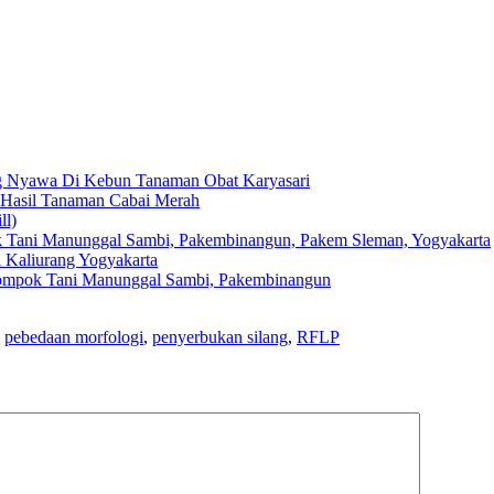
 Nyawa Di Kebun Tanaman Obat Karyasari
 Hasil Tanaman Cabai Merah
ll)
k Tani Manunggal Sambi, Pakembinangun, Pakem Sleman, Yogyakarta
 Kaliurang Yogyakarta
lompok Tani Manunggal Sambi, Pakembinangun
,
pebedaan morfologi
,
penyerbukan silang
,
RFLP