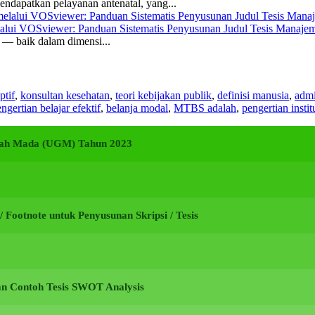
ndapatkan pelayanan antenatal, yang...
elalui VOSviewer: Panduan Sistematis Penyusunan Judul Tesis Manajem
a — baik dalam dimensi...
ptif
,
konsultan kesehatan
,
teori kebijakan publik
,
definisi manusia
,
admi
ngertian belajar efektif
,
belanja modal
,
MTBS adalah
,
pengertian instit
adjah Mada (UGM) Tahun 2023
i / Footnote untuk Penyusunan Skripsi / Tesis
an Contoh Tesis SWOT Analysis