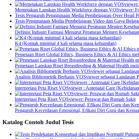
Memetakan Lanskap Health Workforce dengan VOSviewer: Fon
Tesis Pengaruh Penggunaan Media Pembelajaran Over Head Pro
Tesis Penggunaan Media Pembelajaran Video dan Gaya Belajar
Definisi Industri Farmasi Menurut Peraturan Menteri Kesehata
K4 (Kontak minimal 4 kali selama masa kehamilan)
Pemetaan Riset Global Ethics, Business Ethics & AI Ethics m
Pemetaan Lanskap Riset Breastfeeding & Maternal Health mel
Analisis Bibliometrik Berbasis VOSviewer sebagai Landasan P
Interpretasi Peta Riset VOSviewer : Antenatal Care [Kebidanan
Interpretasi Peta Riset VOSviewer: Perawat dan Rumah Sakit
Pengaruh Kecerdasan Emosional, Efikasi Diri Guru dan Kepua
Katalog Contoh Judul Tesis