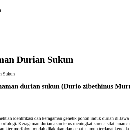
m
man Durian Sukun
n Sukun
anaman durian sukun
(Durio zibethinus Mu
elitian identifikasi dan keragaman genetik pohon induk durian di Jaw
fologi. Keragaman durian akan terus meningkat karena sifat tanaman d
 karakter morfologi mudah dilakukan dan cepat, namun terdapat kendal