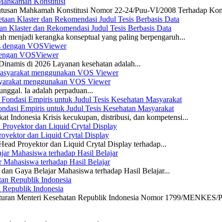
 Mahkamah Konstitusi
 Putusan Mahkamah Konstitusi Nomor 22-24/Puu-VI/2008 Terhadap Kon
n Klaster dan Rekomendasi Judul Tesis Berbasis Data
ah menjadi kerangka konseptual yang paling berpengaruh...
s dengan VOSViewer
namis di 2026 Layanan kesehatan adalah...
asyarakat menggunakan VOS Viewer
unggal. Ia adalah perpaduan...
dasi Empiris untuk Judul Tesis Kesehatan Masyarakat
 Indonesia Krisis kecukupan, distribusi, dan kompetensi...
yektor dan Liquid Crytal Display
ead Proyektor dan Liquid Crytal Display terhadap...
 Mahasiswa terhadap Hasil Belajar
dan Gaya Belajar Mahasiswa terhadap Hasil Belajar...
n Republik Indonesia
eraturan Menteri Kesehatan Republik Indonesia Nomor 1799/MENKES/P