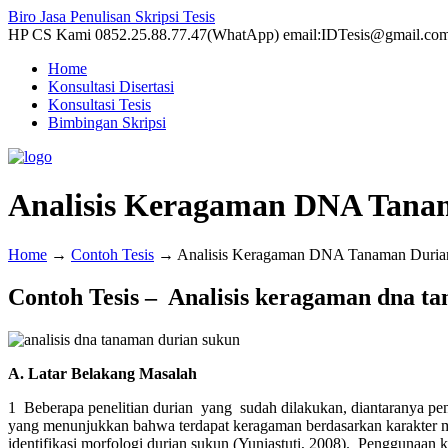
Biro Jasa Penulisan Skripsi Tesis
HP CS Kami 0852.25.88.77.47(WhatApp) email:IDTesis@gmail.co
Home
Konsultasi Disertasi
Konsultasi Tesis
Bimbingan Skripsi
Analisis Keragaman DNA Tana
Home
→
Contoh Tesis
→
Analisis Keragaman DNA Tanaman Duria
Contoh Tesis
– Analisis keragaman dna t
A. Latar Belakang Masalah
1 Beberapa penelitian durian yang sudah dilakukan, diantaranya pen
yang menunjukkan bahwa terdapat keragaman berdasarkan karakter mor
identifikasi morfologi durian sukun (Yuniastuti, 2008). Penggunaan