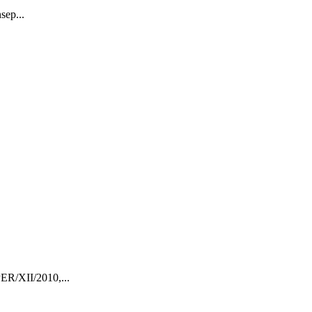
sep...
ER/XII/2010,...