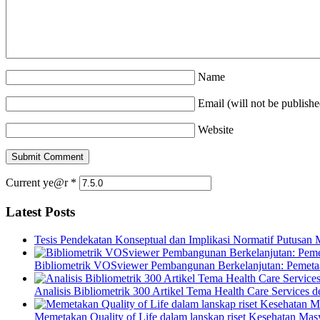
Name
Email (will not be publishe
Website
Current ye@r
*
Latest Posts
Tesis Pendekatan Konseptual dan Implikasi Normatif Putusan
Bibliometrik VOSviewer Pembangunan Berkelanjutan: Pemetaa
Analisis Bibliometrik 300 Artikel Tema Health Care Service
Memetakan Quality of Life dalam lanskap riset Kesehatan M