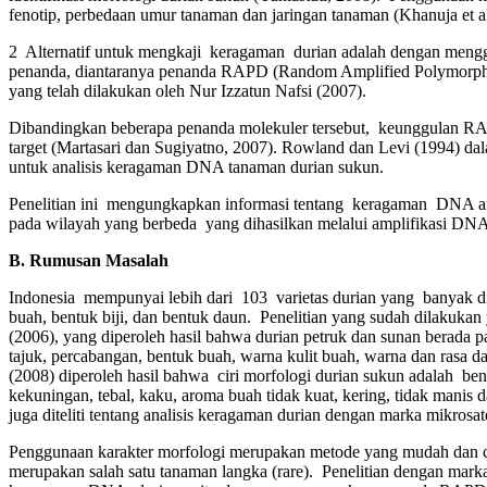
fenotip, perbedaan umur tanaman dan jaringan tanaman (Khanuja et a
2 Alternatif untuk mengkaji keragaman durian adalah dengan men
penanda, diantaranya penanda RAPD (Random Amplified Polymorphi
yang telah dilakukan oleh Nur Izzatun Nafsi (2007).
Dibandingkan beberapa penanda molekuler tersebut, keunggulan RAP
target (Martasari dan Sugiyatno, 2007). Rowland dan Levi (1994) 
untuk analisis keragaman DNA tanaman durian sukun.
Penelitian ini mengungkapkan informasi tentang keragaman DNA ant
pada wilayah yang berbeda yang dihasilkan melalui amplifikasi 
B. Rumusan Masalah
Indonesia mempunyai lebih dari 103 varietas durian yang banyak d
buah, bentuk biji, dan bentuk daun. Penelitian yang sudah dilakuka
(2006), yang diperoleh hasil bahwa durian petruk dan sunan berada
tajuk, percabangan, bentuk buah, warna kulit buah, warna dan rasa d
(2008) diperoleh hasil bahwa ciri morfologi durian sukun adalah bent
kekuningan, tebal, kaku, aroma buah tidak kuat, kering, tidak manis dan
juga diteliti tentang analisis keragaman durian dengan marka mikrosate
Penggunaan karakter morfologi merupakan metode yang mudah dan ce
merupakan salah satu tanaman langka (rare). Penelitian dengan marka 