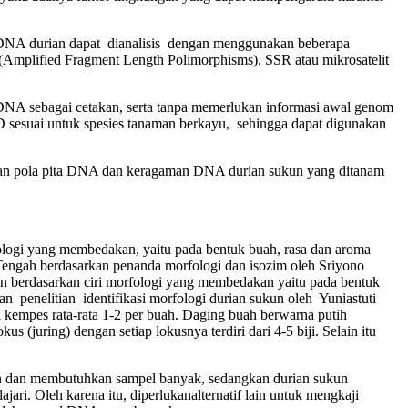
DNA durian dapat dianalisis dengan menggunakan beberapa
mplified Fragment Length Polimorphisms), SSR atau mikrosatelit
DNA sebagai cetakan, serta tanpa memerlukan informasi awal genom
 sesuai untuk spesies tanaman berkayu, sehingga dapat digunakan
akan pola pita DNA dan keragaman DNA durian sukun yang ditanam
logi yang membedakan, yaitu pada bentuk buah, rasa dan aroma
 Tengah berdasarkan penanda morfologi dan isozim oleh Sriyono
un berdasarkan ciri morfologi yang membedakan yaitu pada bentuk
n penelitian identifikasi morfologi durian sukun oleh Yuniastuti
ji kempes rata-rata 1-2 per buah. Daging buah berwarna putih
s (juring) dengan setiap lokusnya terdiri dari 4-5 biji. Selain itu
an dan membutuhkan sampel banyak, sedangkan durian sukun
ari. Oleh karena itu, diperlukanalternatif lain untuk mengkaji