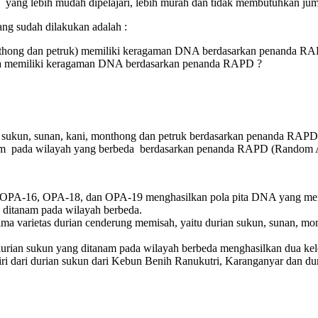
ng lebih mudah dipelajari, lebih murah dan tidak membutuhkan ju
ng sudah dilakukan adalah :
monthong dan petruk) memiliki keragaman DNA berdasarkan penanda R
da memiliki keragaman DNA berdasarkan penanda RAPD ?
u sukun, sunan, kani, monthong dan petruk berdasarkan penanda RA
am pada wilayah yang berbeda berdasarkan penanda RAPD (Random 
PA-16, OPA-18, dan OPA-19 menghasilkan pola pita DNA yang menunj
 ditanam pada wilayah berbeda.
varietas durian cenderung memisah, yaitu durian sukun, sunan, mo
 sukun yang ditanam pada wilayah berbeda menghasilkan dua kelompo
ri dari durian sukun dari Kebun Benih Ranukutri, Karanganyar dan dur