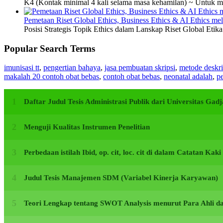
K4 (Kontak minimal 4 kali selama masa kehamilan) ~ Untuk me
Pemetaan Riset Global Ethics, Business Ethics & AI Ethics m
Posisi Strategis Topik Ethics dalam Lanskap Riset Global Etik
Popular Search Terms
imunisasi tt
,
pengertian bahaya
,
jasa pembuatan skripsi
,
metode deskri
makalah 20 contoh obat bebas
,
contoh obat bebas
,
neonatal adalah
,
pe
Daftar Judul Tesis Administrasi Publik dari Universitas G
Menguji Kualitas Instrumen Penelitian
Perbedaan istilah Ibid, op. cit, loc. cit di dalam Catatan Kak
Judul Tesis Manajemen SDM (Variabel Kinerja Karyawan)
Teori Lengkap tentang SWOT Analysis menurut Para Ahli d