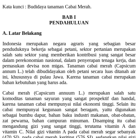
Kata kunci : Budidaya tanaman Cabai Merah.
BAB I
PENDAHULUAN
A. Latar Belakang
Indonesia merupakan negara agraris yang sebagian besar
penduduknya bekerja sebagai petani, sektor pertanian merupakan
salah satu sektor yang memberikan kontribusi yang sangat besar
dalam perekonomian nasional, dalam penyerapan tenaga kerja, dan
pemasukan devisa non migas. Tanaman cabai merah (Capsicum
annum L.) telah dibudidayakan oleh petani secara luas ditanah air
ini, khususnya di pulau Jawa. Karena tanaman cabai merupakan
bahan kebutuhan yang harus ada.
Cabai merah (Capsicum annuum L.) merupakan salah satu
komoditas tanaman sayuran yang sangat prospektif dan handal,
karena tanaman cabai mempunyai nilai ekonomi tinggi. Selain itu
cabai mempunyai kegunaan sangat beragam, yaitu digunakan
sebagai bumbu dapur, bahan baku industri makanan, obat-obatan,
zat pewarna, bahan campuran minuman. Disamping itu cabai
mengandung gizi yang sangat tinggi, terutama vitamin A dan
vitamin C. Nilai gizi vitamin A pada cabai merah segar sebanyak
(470 SI), pada cabai merah keriting (576 SI), sedangkan nilai gizi