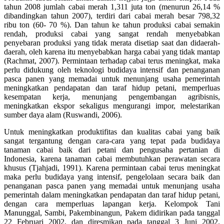
tahun 2008 jumlah cabai merah 1,311 juta ton (menurun 26,14 %
dibandingkan tahun 2007), terdiri dari cabai merah besar 798,32
ribu ton (60- 70 %). Dan tahun ke tahun produksi cabai semakin
rendah, produksi cabai yang sangat rendah menyebabkan
penyebaran produksi yang tidak merata disetiap saat dan didaerah-
daerah, oleh karena itu menyebabkan harga cabai yang tidak mantap
(Rachmat, 2007). Permintaan terhadap cabai terus meningkat, maka
perlu didukung oleh teknologi budidaya intensif dan penanganan
pasca panen yang memadai untuk menunjang usaha pemerintah
meningkatkan pendapatan dan taraf hidup petani, memperluas
kesempatan kerja, menunjang pengembangan agribisnis,
meningkatkan ekspor sekaligus mengurangi impor, melestarikan
sumber daya alam (Ruswandi, 2006).
Untuk meningkatkan produktifitas dan kualitas cabai yang baik
sangat tergantung dengan cara-cara yang tepat pada budidaya
tanaman cabai baik dari petani dan pengusaha pertanian di
Indonesia, karena tanaman cabai membutuhkan perawatan secara
khusus (Tjahjadi, 1991). Karena permintaan cabai terus meningkat
maka perlu budidaya yang intensif, pengelolaan secara baik dan
penanganan pasca panen yang memadai untuk menunjang usaha
pemerintah dalam meningkatkan pendapatan dan taraf hidup petani,
dengan cara memperluas lapangan kerja. Kelompok Tani
Manunggal, Sambi, Pakembinangun, Pakem didirikan pada tanggal
22 Februari 2002, dan diresmikan pada tanggal 3 Juni 2002.