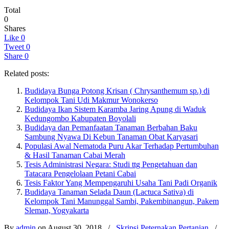
Total
0
Shares
Like
0
Tweet
0
Share
0
Related posts:
Budidaya Bunga Potong Krisan ( Chrysanthemum sp.) di
Kelompok Tani Udi Makmur Wonokerso
Budidaya Ikan Sistem Karamba Jaring Apung di Waduk
Kedungombo Kabupaten Boyolali
Budidaya dan Pemanfaatan Tanaman Berbahan Baku
Sambung Nyawa Di Kebun Tanaman Obat Karyasari
Populasi Awal Nematoda Puru Akar Terhadap Pertumbuhan
& Hasil Tanaman Cabai Merah
Tesis Administrasi Negara: Studi ttg Pengetahuan dan
Tatacara Pengelolaan Petani Cabai
Tesis Faktor Yang Mempengaruhi Usaha Tani Padi Organik
Budidaya Tanaman Selada Daun (Lactuca Sativa) di
Kelompok Tani Manunggal Sambi, Pakembinangun, Pakem
Sleman, Yogyakarta
By
admin
on August 30, 2018
/
Skripsi Peternakan Pertanian
/