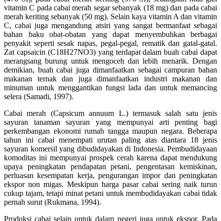
vitamin C pada cabai merah segar sebanyak (18 mg) dan pada cabai
merah keriting sebanyak (50 mg). Selain kaya vitamin A dan vitamin
C, cabai juga mengandung atsiri yang sangat bermanfaat sebagai
bahan baku obat-obatan yang dapat menyembuhkan berbagai
penyakit seperti sesak napas, pegal-pegal, rematik dan gatal-gatal.
Zat capsaicin (C18H27NO3) yang terdapat dalam buah cabai dapat
merangsang burung untuk mengoceh dan lebih menarik. Dengan
demikian, buah cabai juga dimanfaatkan sebagai campuran bahan
makanan ternak dan juga dimanfaatkan industri makanan dan
minuman untuk menggantikan fungsi lada dan untuk memancing
selera (Samadi, 1997).
Cabai merah (Capsicum annuum L.) termasuk salah satu jenis
sayuran tanaman sayuran yang mempunyai arti penting bagi
perkembangan ekonomi rumah tangga maupun negara. Beberapa
tahun ini cabai menempati urutan paling atas diantara 18 jenis
sayuran komersil yang dibudidayakan di Indonesia. Pembudidayaan
komoditas ini mempunyai prospek cerah karena dapat mendukung
upaya peningkatan pendapatan petani, pengentasan kemiskinan,
perluasan kesempatan kerja, pengurangan impor dan peningkatan
ekspor non migas. Meskipun harga pasar cabai sering naik turun
cukup tajam, tetapi minat petani untuk membudidayakan cabai tidak
pernah surut (Rukmana, 1994).
Produksi cabai selain untuk dalam negeri juga untuk ekspor. Pada