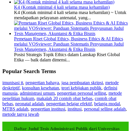
K4 (Kontak minimal 4 kali selama masa kehamilan)
K4 (Kontak minimal 4 kali selama masa kehamilan) ~ Untuk
mendapatkan pelayanan antenatal, yang...
Pemetaan Riset Global Ethics, Business Ethics & AI Ethics
melalui VOSviewer: Panduan Sistematis Penyusunan Judul
Tesis Manajemen, Akuntansi & Etika Bisnis
Posisi Strategis Topik Ethics dalam Lanskap Riset Global
Etika — baik dalam dimensi...
Popular Search Terms
imunisasi tt
,
pengertian bahaya
,
jasa pembuatan skripsi
,
metode
deskriptif
,
konsultan kesehatan
,
teori kebijakan publik
,
definisi
manusia
,
administrasi umum
,
pengertian personal selling
,
metode
penelitian hukum
,
makalah 20 contoh obat bebas
,
contoh obat
bebas
,
neonatal adalah
,
pengertian belajar efektif
,
belanja modal
,
MTBS adalah
,
pengertian institusi
,
institusi
,
personal selling adalah
,
metode tanya jawab
Daftar Judul Tesis Administrasi Publik dari Universitas