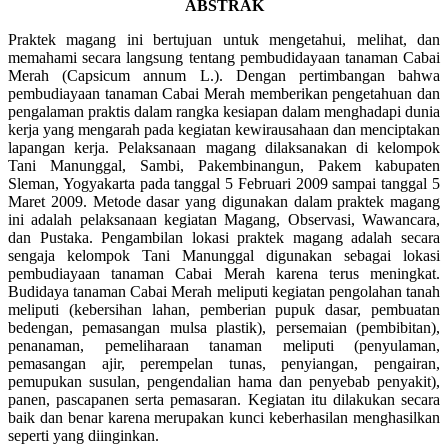
ABSTRAK
Praktek magang ini bertujuan untuk mengetahui, melihat, dan
memahami secara langsung tentang pembudidayaan tanaman Cabai
Merah (Capsicum annum L.). Dengan pertimbangan bahwa
pembudiayaan tanaman Cabai Merah memberikan pengetahuan dan
pengalaman praktis dalam rangka kesiapan dalam menghadapi dunia
kerja yang mengarah pada kegiatan kewirausahaan dan menciptakan
lapangan kerja. Pelaksanaan magang dilaksanakan di kelompok
Tani Manunggal, Sambi, Pakembinangun, Pakem kabupaten
Sleman, Yogyakarta pada tanggal 5 Februari 2009 sampai tanggal 5
Maret 2009. Metode dasar yang digunakan dalam praktek magang
ini adalah pelaksanaan kegiatan Magang, Observasi, Wawancara,
dan Pustaka. Pengambilan lokasi praktek magang adalah secara
sengaja kelompok Tani Manunggal digunakan sebagai lokasi
pembudiayaan tanaman Cabai Merah karena terus meningkat.
Budidaya tanaman Cabai Merah meliputi kegiatan pengolahan tanah
meliputi (kebersihan lahan, pemberian pupuk dasar, pembuatan
bedengan, pemasangan mulsa plastik), persemaian (pembibitan),
penanaman, pemeliharaan tanaman meliputi (penyulaman,
pemasangan ajir, perempelan tunas, penyiangan, pengairan,
pemupukan susulan, pengendalian hama dan penyebab penyakit),
panen, pascapanen serta pemasaran. Kegiatan itu dilakukan secara
baik dan benar karena merupakan kunci keberhasilan menghasilkan
seperti yang diinginkan.