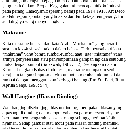
dihubungkan dengan kegagalan masa lalu pada politik dan sosial-
yang telah dialami Eropa. Kegagalan ini mencapai titik kulminasi
pada perang Cataclysmic (perang besar) pada 1914-1918. Art Deco
adalah respon spontan yang tidak sadar dari kekejaman perang. Ini
adalah gaya yang menyenangkan.
Makrame
Kata makrame berasal dari kata Arab “Mucharam” yang berarti
susunan kisi-kisi, sedangkan dalam bahasa Turki berasal dari kata
“makrama” yang berarti rumbai-rumbai atau juga ”migrama” yang
artinya penyelesaian atau penyempurnaan garapan lap dan selubung
muka dengan simpul (Saraswati, 1987: 1-2). Sedangkan dalam
Kamus Lengkap Bahasa Indonesia, makrame merupakan seni
kerajinan tangan simpul-menyimpul untuk membentuk jumbai dan
rumbai dengan menggunakan berbagai benang (Em Zul Fajri, Ratu
Aprilia Senja. 1998: 544).
Wall Hanging (Hiasan Dinding)
Wall hanging disebut juga hiasan dinding, merupakan hiasan yang
dipasang di dinding dan mempunyai daya pancar tersendiri yang
bertujuan mempengaruhi suasana ruang sehingga terlihat lebih
nyaman. Setiap gambar atau motif pada hiasan dinding memiliki
sifat tersendiri, misalnya sifat dari gambar cat air bersifat hangat,