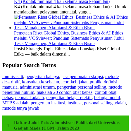
K4 (Kontak minimal 4 kali selama masa kehamilan)
K4 (Kontak minimal 4 kali selama masa kehamilan) ~ Untuk
mendapatkan pelayanan antenatal, yang...
Pemetaan Riset Global Ethics, Business Ethics & AI Ethics
melalui VOSviewer: Panduan Sistematis Penyusunan Judul
Tesis Manajemen, Akuntansi & Etika Bisnis
Posisi Strategis Topik Ethics dalam Lanskap Riset Global
Etika — baik dalam dimensi...
Popular Search Terms
imunisasi tt
,
pengertian bahaya
,
jasa pembuatan skripsi
,
metode
deskriptif
,
konsultan kesehatan
,
teori kebijakan publik
,
definisi
manusia
,
administrasi umum
,
pengertian personal selling
,
metode
penelitian hukum
,
makalah 20 contoh obat bebas
,
contoh obat
bebas
,
neonatal adalah
,
pengertian belajar efektif
,
belanja modal
,
MTBS adalah
,
pengertian institusi
,
institusi
,
personal selling adalah
,
metode tanya jawab
Daftar Judul Tesis Administrasi Publik dari Universitas
Gadjah Mada (UGM) Tahun 2023