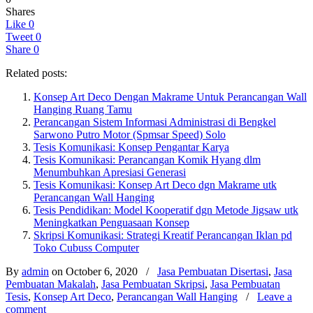
Shares
Like
0
Tweet
0
Share
0
Related posts:
Konsep Art Deco Dengan Makrame Untuk Perancangan Wall
Hanging Ruang Tamu
Perancangan Sistem Informasi Administrasi di Bengkel
Sarwono Putro Motor (Spmsar Speed) Solo
Tesis Komunikasi: Konsep Pengantar Karya
Tesis Komunikasi: Perancangan Komik Hyang dlm
Menumbuhkan Apresiasi Generasi
Tesis Komunikasi: Konsep Art Deco dgn Makrame utk
Perancangan Wall Hanging
Tesis Pendidikan: Model Kooperatif dgn Metode Jigsaw utk
Meningkatkan Penguasaan Konsep
Skripsi Komunikasi: Strategi Kreatif Perancangan Iklan pd
Toko Cubuss Computer
By
admin
on October 6, 2020
/
Jasa Pembuatan Disertasi
,
Jasa
Pembuatan Makalah
,
Jasa Pembuatan Skripsi
,
Jasa Pembuatan
Tesis
,
Konsep Art Deco
,
Perancangan Wall Hanging
/
Leave a
comment