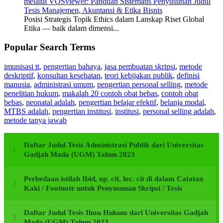
melalui VOSviewer: Panduan Sistematis Penyusunan Judul
Tesis Manajemen, Akuntansi & Etika Bisnis
Posisi Strategis Topik Ethics dalam Lanskap Riset Global
Etika — baik dalam dimensi...
Popular Search Terms
imunisasi tt
,
pengertian bahaya
,
jasa pembuatan skripsi
,
metode
deskriptif
,
konsultan kesehatan
,
teori kebijakan publik
,
definisi
manusia
,
administrasi umum
,
pengertian personal selling
,
metode
penelitian hukum
,
makalah 20 contoh obat bebas
,
contoh obat
bebas
,
neonatal adalah
,
pengertian belajar efektif
,
belanja modal
,
MTBS adalah
,
pengertian institusi
,
institusi
,
personal selling adalah
,
metode tanya jawab
Daftar Judul Tesis Administrasi Publik dari Universitas
Gadjah Mada (UGM) Tahun 2023
Perbedaan istilah Ibid, op. cit, loc. cit di dalam Catatan
Kaki / Footnote untuk Penyusunan Skripsi / Tesis
Daftar Judul Tesis Ilmu Hukum dari Universitas Gadjah
Mada (UGM) Tahun 2023