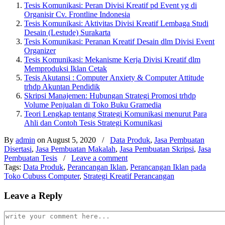
Tesis Komunikasi: Peran Divisi Kreatif pd Event yg di
Organisir Cv. Frontline Indonesia
Tesis Komunikasi: Aktivitas Divisi Kreatif Lembaga Studi
Desain (Lestude) Surakarta
Tesis Komunikasi: Peranan Kreatif Desain dlm Divisi Event
Organizer
Tesis Komunikasi: Mekanisme Kerja Divisi Kreatif dlm
Memproduksi Iklan Cetak
Tesis Akutansi : Computer Anxiety & Computer Attitude
trhdp Akuntan Pendidik
Skripsi Manajemen: Hubungan Strategi Promosi trhdp
Volume Penjualan di Toko Buku Gramedia
Teori Lengkap tentang Strategi Komunikasi menurut Para
Ahli dan Contoh Tesis Strategi Komunikasi
By
admin
on August 5, 2020
/
Data Produk
,
Jasa Pembuatan
Disertasi
,
Jasa Pembuatan Makalah
,
Jasa Pembuatan Skripsi
,
Jasa
Pembuatan Tesis
/
Leave a comment
Tags:
Data Produk
,
Perancangan Iklan
,
Perancangan Iklan pada
Toko Cubuss Computer
,
Strategi Kreatif Perancangan
Leave a Reply