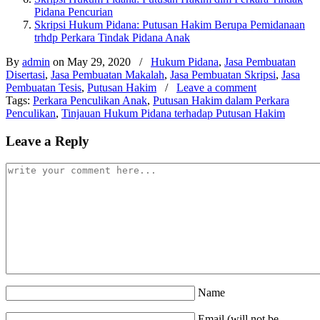
Pidana Pencurian
Skripsi Hukum Pidana: Putusan Hakim Berupa Pemidanaan
trhdp Perkara Tindak Pidana Anak
By
admin
on May 29, 2020
/
Hukum Pidana
,
Jasa Pembuatan
Disertasi
,
Jasa Pembuatan Makalah
,
Jasa Pembuatan Skripsi
,
Jasa
Pembuatan Tesis
,
Putusan Hakim
/
Leave a comment
Tags:
Perkara Penculikan Anak
,
Putusan Hakim dalam Perkara
Penculikan
,
Tinjauan Hukum Pidana terhadap Putusan Hakim
Leave a Reply
Name
Email (will not be