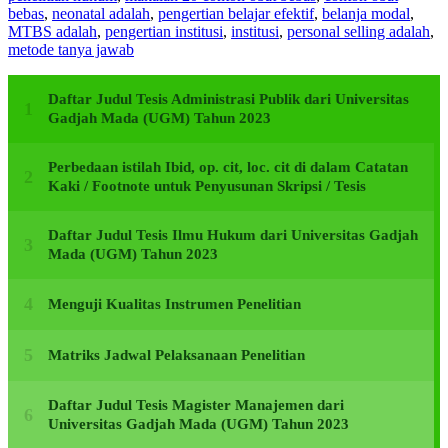
bebas
,
neonatal adalah
,
pengertian belajar efektif
,
belanja modal
,
MTBS adalah
,
pengertian institusi
,
institusi
,
personal selling adalah
,
metode tanya jawab
Daftar Judul Tesis Administrasi Publik dari Universitas
Gadjah Mada (UGM) Tahun 2023
Perbedaan istilah Ibid, op. cit, loc. cit di dalam Catatan
Kaki / Footnote untuk Penyusunan Skripsi / Tesis
Daftar Judul Tesis Ilmu Hukum dari Universitas Gadjah
Mada (UGM) Tahun 2023
Menguji Kualitas Instrumen Penelitian
Matriks Jadwal Pelaksanaan Penelitian
Daftar Judul Tesis Magister Manajemen dari
Universitas Gadjah Mada (UGM) Tahun 2023