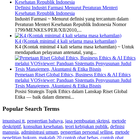
Definisi Industri Farmasi Menurut Peraturan Menteri
Kesehatan Republik Indonesia
Industri Farmasi ~ Menurut definisi yang tercantum dalam
Peraturan Menteri Kesehatan Republik Indonesia Nomor
1799/MENKES/PER/XII/2010,...
K4 (Kontak minimal 4 kali selama masa kehamilan)
K4 (Kontak minimal 4 kali selama masa kehamilan) ~ Untuk
mendapatkan pelayanan antenatal, yang...
Pemetaan Riset Global Ethics, Business Ethics & AI Ethics
melalui VOSviewer: Panduan Sistematis Penyusunan Judul
Tesis Manajemen, Akuntansi & Etika Bisnis
Posisi Strategis Topik Ethics dalam Lanskap Riset Global
Etika — baik dalam dimensi...
Popular Search Terms
imunisasi tt
,
pengertian bahaya
,
jasa pembuatan skripsi
,
metode
deskriptif
,
konsultan kesehatan
,
teori kebijakan publik
,
definisi
manusia
,
administrasi umum
,
pengertian personal selling
,
metode
penelitian hukum
,
makalah 20 contoh obat bebas
,
contoh obat