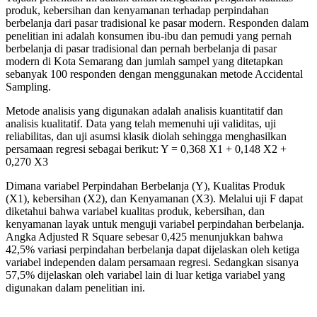
produk, kebersihan dan kenyamanan terhadap perpindahan
berbelanja dari pasar tradisional ke pasar modern. Responden dalam
penelitian ini adalah konsumen ibu-ibu dan pemudi yang pernah
berbelanja di pasar tradisional dan pernah berbelanja di pasar
modern di Kota Semarang dan jumlah sampel yang ditetapkan
sebanyak 100 responden dengan menggunakan metode Accidental
Sampling.
Metode analisis yang digunakan adalah analisis kuantitatif dan
analisis kualitatif. Data yang telah memenuhi uji validitas, uji
reliabilitas, dan uji asumsi klasik diolah sehingga menghasilkan
persamaan regresi sebagai berikut: Y = 0,368 X1 + 0,148 X2 +
0,270 X3
Dimana variabel Perpindahan Berbelanja (Y), Kualitas Produk
(X1), kebersihan (X2), dan Kenyamanan (X3). Melalui uji F dapat
diketahui bahwa variabel kualitas produk, kebersihan, dan
kenyamanan layak untuk menguji variabel perpindahan berbelanja.
Angka Adjusted R Square sebesar 0,425 menunjukkan bahwa
42,5% variasi perpindahan berbelanja dapat dijelaskan oleh ketiga
variabel independen dalam persamaan regresi. Sedangkan sisanya
57,5% dijelaskan oleh variabel lain di luar ketiga variabel yang
digunakan dalam penelitian ini.