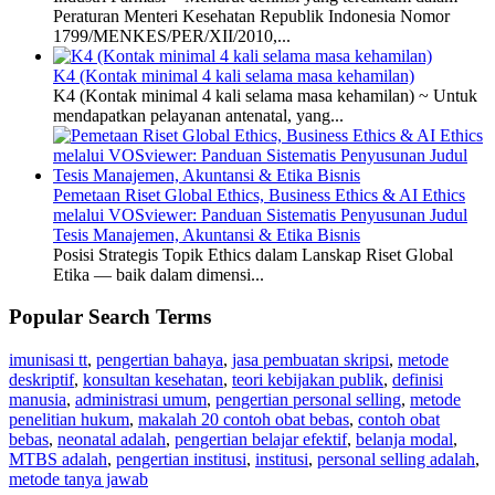
Peraturan Menteri Kesehatan Republik Indonesia Nomor
1799/MENKES/PER/XII/2010,...
K4 (Kontak minimal 4 kali selama masa kehamilan)
K4 (Kontak minimal 4 kali selama masa kehamilan) ~ Untuk
mendapatkan pelayanan antenatal, yang...
Pemetaan Riset Global Ethics, Business Ethics & AI Ethics
melalui VOSviewer: Panduan Sistematis Penyusunan Judul
Tesis Manajemen, Akuntansi & Etika Bisnis
Posisi Strategis Topik Ethics dalam Lanskap Riset Global
Etika — baik dalam dimensi...
Popular Search Terms
imunisasi tt
,
pengertian bahaya
,
jasa pembuatan skripsi
,
metode
deskriptif
,
konsultan kesehatan
,
teori kebijakan publik
,
definisi
manusia
,
administrasi umum
,
pengertian personal selling
,
metode
penelitian hukum
,
makalah 20 contoh obat bebas
,
contoh obat
bebas
,
neonatal adalah
,
pengertian belajar efektif
,
belanja modal
,
MTBS adalah
,
pengertian institusi
,
institusi
,
personal selling adalah
,
metode tanya jawab