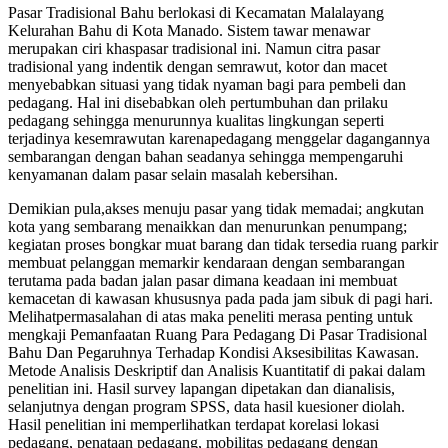
Pasar Tradisional Bahu berlokasi di Kecamatan Malalayang
Kelurahan Bahu di Kota Manado. Sistem tawar menawar
merupakan ciri khaspasar tradisional ini. Namun citra pasar
tradisional yang indentik dengan semrawut, kotor dan macet
menyebabkan situasi yang tidak nyaman bagi para pembeli dan
pedagang. Hal ini disebabkan oleh pertumbuhan dan prilaku
pedagang sehingga menurunnya kualitas lingkungan seperti
terjadinya kesemrawutan karenapedagang menggelar dagangannya
sembarangan dengan bahan seadanya sehingga mempengaruhi
kenyamanan dalam pasar selain masalah kebersihan.
Demikian pula,akses menuju pasar yang tidak memadai; angkutan
kota yang sembarang menaikkan dan menurunkan penumpang;
kegiatan proses bongkar muat barang dan tidak tersedia ruang parkir
membuat pelanggan memarkir kendaraan dengan sembarangan
terutama pada badan jalan pasar dimana keadaan ini membuat
kemacetan di kawasan khususnya pada pada jam sibuk di pagi hari.
Melihatpermasalahan di atas maka peneliti merasa penting untuk
mengkaji Pemanfaatan Ruang Para Pedagang Di Pasar Tradisional
Bahu Dan Pegaruhnya Terhadap Kondisi Aksesibilitas Kawasan.
Metode Analisis Deskriptif dan Analisis Kuantitatif di pakai dalam
penelitian ini. Hasil survey lapangan dipetakan dan dianalisis,
selanjutnya dengan program SPSS, data hasil kuesioner diolah.
Hasil penelitian ini memperlihatkan terdapat korelasi lokasi
pedagang, penataan pedagang, mobilitas pedagang dengan