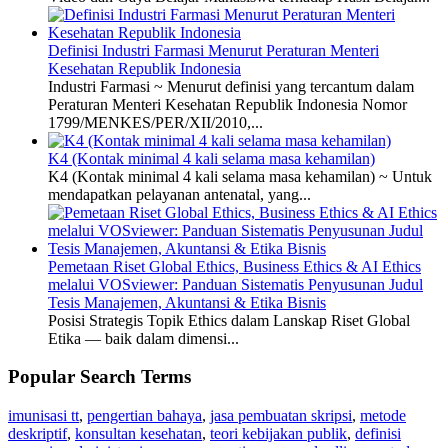
Definisi Industri Farmasi Menurut Peraturan Menteri
Kesehatan Republik Indonesia
Industri Farmasi ~ Menurut definisi yang tercantum dalam
Peraturan Menteri Kesehatan Republik Indonesia Nomor
1799/MENKES/PER/XII/2010,...
K4 (Kontak minimal 4 kali selama masa kehamilan)
K4 (Kontak minimal 4 kali selama masa kehamilan) ~ Untuk
mendapatkan pelayanan antenatal, yang...
Pemetaan Riset Global Ethics, Business Ethics & AI Ethics
melalui VOSviewer: Panduan Sistematis Penyusunan Judul
Tesis Manajemen, Akuntansi & Etika Bisnis
Posisi Strategis Topik Ethics dalam Lanskap Riset Global
Etika — baik dalam dimensi...
Popular Search Terms
imunisasi tt
,
pengertian bahaya
,
jasa pembuatan skripsi
,
metode
deskriptif
,
konsultan kesehatan
,
teori kebijakan publik
,
definisi