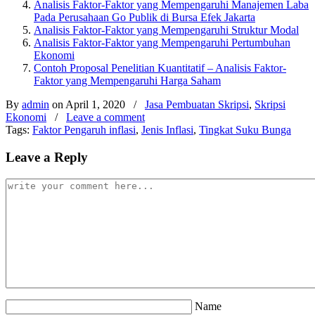
Analisis Faktor-Faktor yang Mempengaruhi Manajemen Laba
Pada Perusahaan Go Publik di Bursa Efek Jakarta
Analisis Faktor-Faktor yang Mempengaruhi Struktur Modal
Analisis Faktor-Faktor yang Mempengaruhi Pertumbuhan
Ekonomi
Contoh Proposal Penelitian Kuantitatif – Analisis Faktor-
Faktor yang Mempengaruhi Harga Saham
By
admin
on April 1, 2020
/
Jasa Pembuatan Skripsi
,
Skripsi
Ekonomi
/
Leave a comment
Tags:
Faktor Pengaruh inflasi
,
Jenis Inflasi
,
Tingkat Suku Bunga
Leave a Reply
Name