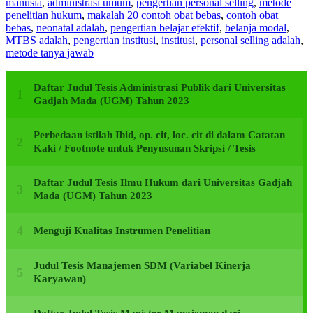
manusia
,
administrasi umum
,
pengertian personal selling
,
metode
penelitian hukum
,
makalah 20 contoh obat bebas
,
contoh obat
bebas
,
neonatal adalah
,
pengertian belajar efektif
,
belanja modal
,
MTBS adalah
,
pengertian institusi
,
institusi
,
personal selling adalah
,
metode tanya jawab
Daftar Judul Tesis Administrasi Publik dari Universitas
Gadjah Mada (UGM) Tahun 2023
Perbedaan istilah Ibid, op. cit, loc. cit di dalam Catatan
Kaki / Footnote untuk Penyusunan Skripsi / Tesis
Daftar Judul Tesis Ilmu Hukum dari Universitas Gadjah
Mada (UGM) Tahun 2023
Menguji Kualitas Instrumen Penelitian
Judul Tesis Manajemen SDM (Variabel Kinerja
Karyawan)