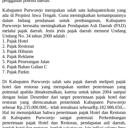
penggalian potensi daerah.
Kabupaten Purworejo merupakan salah satu kabupaten/kota yang
ada di Propinsi Jawa Tengah. Guna meningkatkan kemampuannya
dalam bidang pendanaan untuk pembangunan, Kabupaten
Purworejo berusaha meningkatkan Pendapatan Asli Daerah (PAD)
melalui pajak daerah. Jenis jenis pajak daerah menurut Undang
Undang No. 34 tahun 2000 adalah :
1. Pajak Hotel
2. Pajak Restoran
3. Pajak Hiburan
4. Pajak Reklame
5. Pajak Penerangan Jalan
6. Pajak Bahan Galian C
7. Pajak Parkir.
Di Kabupaten Purworejo salah satu pajak daerah meliputi pajak
hotel dan restoran yang merupakan sumber penerimaan yang
potensial apabila dimaksimalkan, karena untuk tahun 2004 sampai
dengan bulan Desember dari target penerimaan pajak hotel dan
restoran yang direncanakan pemerintah Kabupaten Purworejo
sebesar Rp.235.000.000,- telah terealisasi sebesarRp.182.986.650,-.
Hal ini menunjukkan bahwa penerimaan pajak Hotel dan Restoran
di Kabupaten Purworejo sangat potensial. Perkembangan
penerimaan pajak Hotel dan Restoran, pendapatan asli daerah,
jumlah hotel dan restoran, jumlah wisatawan, laju inflasi selama lima