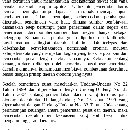
yang bertujuan untuk meningkatkan kesejahteraan rakyat baik yang
bersifat material maupun spritual. Untuk itu pemerintah harus
berusaha meningkatkan pendapatan dalam rangka mencapai tujuan
pembangunan. Dalam menunjang keberhasilan pembanguan
diperlukan penerimaan yang kuat, dimana sumber pembiayaan
diusahakan tetep bertumpu pada penerimaan dalam negeri dan
penerimaan dari sumber-sumber luar negeri hanya sebagai
pelengkap. Kemandirian pembangunan diperlukan baik ditingkat
pusat maupun ditingkat daerah. Hal ini tidak terlepas dari
keberhasilan penyelenggaraan pemerintah propinsi maupun
kabupaten/kota yang merupakan bagian yang tidak terpisahkan dari
pemerintah pusat dengan kebijaksanaannya. Kebijakan tentang
keuangan daerah ditempuh oleh pemerintah pusat agar pemerintah
daerah mempunyai kemampuan membiayai pembagunan daerahnya
sesuai dengan prinsip daerah otonomi yang nyata.
Setelah pemerintah pusat megeluarkan Undang-Undang No 22
Tahun 1999 dan diperbaharui dengan Undang-Undang No. 32
Tahun 2004 tentang pemerintahan daerah yang terfokus pada
otonomi daerah dan Undang-Undang No. 25 tahun 1999 yang
diperbaharui dengan Undang-Undang No. 33 Tahun 2004 tentang
perimbangan keuangan antara pemerintah pusat dan daerah, maka
pemerintah daerah diberi kekuasaan yang lebih besar untuk
mengatur anggaran daerahnya.