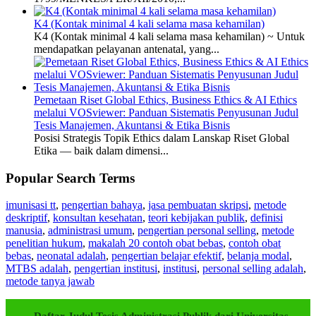
K4 (Kontak minimal 4 kali selama masa kehamilan)
K4 (Kontak minimal 4 kali selama masa kehamilan) ~ Untuk
mendapatkan pelayanan antenatal, yang...
Pemetaan Riset Global Ethics, Business Ethics & AI Ethics
melalui VOSviewer: Panduan Sistematis Penyusunan Judul
Tesis Manajemen, Akuntansi & Etika Bisnis
Posisi Strategis Topik Ethics dalam Lanskap Riset Global
Etika — baik dalam dimensi...
Popular Search Terms
imunisasi tt
,
pengertian bahaya
,
jasa pembuatan skripsi
,
metode
deskriptif
,
konsultan kesehatan
,
teori kebijakan publik
,
definisi
manusia
,
administrasi umum
,
pengertian personal selling
,
metode
penelitian hukum
,
makalah 20 contoh obat bebas
,
contoh obat
bebas
,
neonatal adalah
,
pengertian belajar efektif
,
belanja modal
,
MTBS adalah
,
pengertian institusi
,
institusi
,
personal selling adalah
,
metode tanya jawab