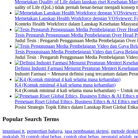
Memetakan Quality of Life dalam lanskap riset Kesehatan M
uality of Life (QoL) tidak pernah benar-benar menjadi konsep t
Memetakan Lanskap Health Workforce dengan VOSviewer: Fon
Konteks Health Workforce dalam Lanskap Kesehatan Masyarakat
Tesis Pengaruh Penggunaan Media Pembelajaran Over Head Pro
Judul Tesis : Pengaruh Penggunaan Media Pembelajaran Over H
Tesis Penggunaan Media Pembelajaran Video dan Gaya Belajar
Judul Tesis : Pengaruh Penggunaan Media Pembelajaran Video 
Definisi Industri Farmasi Menurut Peraturan Menteri Kesehata
Industri Farmasi ~ Menurut definisi yang tercantum dalam P
K4 (Kontak minimal 4 kali selama masa kehamilan)
K4 (Kontak minimal 4 kali selama masa kehamilan) ~ Untuk me
Pemetaan Riset Global Ethics, Business Ethics & AI Ethics m
Posisi Strategis Topik Ethics dalam Lanskap Riset Global Etik
Popular Search Terms
imunisasi tt
,
pengertian bahaya
,
jasa pembuatan skripsi
,
metode deskri
makalah 20 contoh obat bebas
,
contoh obat bebas
,
neonatal adalah
,
pe