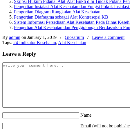
Skripsi Hukum Pidana: Alat-Alat Bukti dlm Tindak Pidana P
Pengertian Instalasi Alat Kesehatan dan Fungsi Pokok Instalasi
Pengertian Diagram Rangkaian Alat Kesehatan
Pengertian Diafragma sebagai Alat Kontrasepsi KB
Sistem Informasi Persediaan Alat Kesehatan Pada Dinas Kese
Pengertian Alat Kesehatan dan Penggolongan Berdasarkan Fung
By
admin
on January 1, 2019
/
Glosarium
/
Leave a comment
Tags:
24 Indikator Kesehatan
,
Alat Kesehatan
Leave a Reply
Name
Email (will not be publishe