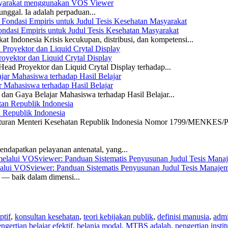
asyarakat menggunakan VOS Viewer
unggal. Ia adalah perpaduan...
dasi Empiris untuk Judul Tesis Kesehatan Masyarakat
 Indonesia Krisis kecukupan, distribusi, dan kompetensi...
yektor dan Liquid Crytal Display
ead Proyektor dan Liquid Crytal Display terhadap...
 Mahasiswa terhadap Hasil Belajar
dan Gaya Belajar Mahasiswa terhadap Hasil Belajar...
n Republik Indonesia
eraturan Menteri Kesehatan Republik Indonesia Nomor 1799/MENKES/P
ndapatkan pelayanan antenatal, yang...
elalui VOSviewer: Panduan Sistematis Penyusunan Judul Tesis Manajem
a — baik dalam dimensi...
ptif
,
konsultan kesehatan
,
teori kebijakan publik
,
definisi manusia
,
admi
ngertian belajar efektif
,
belanja modal
,
MTBS adalah
,
pengertian instit