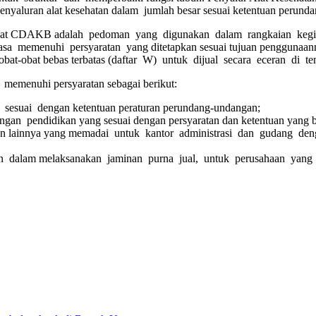
yaluran alat kesehatan dalam jumlah besar sesuai ketentuan perund
ngkat CDAKB adalah pedoman yang digunakan dalam rangkaian kegia
tiasa memenuhi persyaratan yang ditetapkan sesuai tujuan penggun
bat-obat bebas terbatas (daftar W) untuk dijual secara eceran di tem
menuhi persyaratan sebagai berikut:
esuai dengan ketentuan peraturan perundang-undangan;
an pendidikan yang sesuai dengan persyaratan dan ketentuan yang b
an lainnya yang memadai untuk kantor administrasi dan gudang dengan
n dalam melaksanakan jaminan purna jual, untuk perusahaan yang m