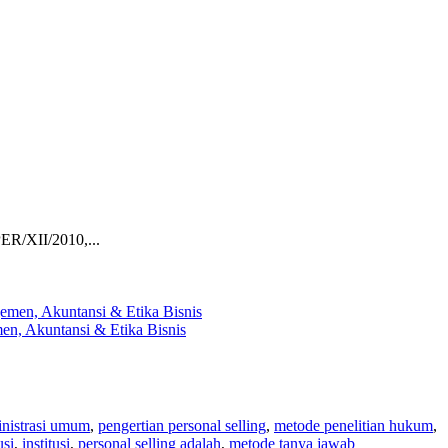
ER/XII/2010,...
en, Akuntansi & Etika Bisnis
nistrasi umum
,
pengertian personal selling
,
metode penelitian hukum
,
usi
,
institusi
,
personal selling adalah
,
metode tanya jawab