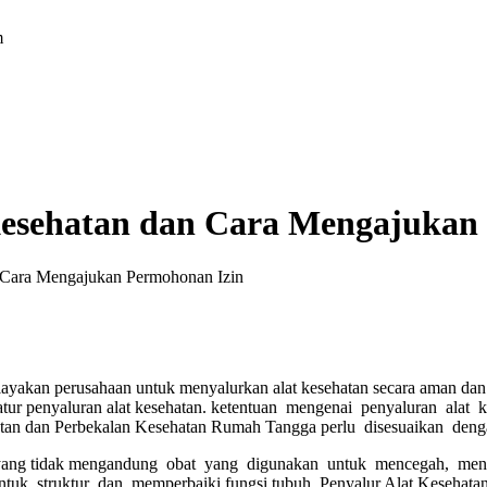
m
 Kesehatan dan Cara Mengajukan
n Cara Mengajukan Permohonan Izin
kelayakan perusahaan untuk menyalurkan alat kesehatan secara aman 
tur penyaluran alat kesehatan. ketentuan mengenai penyaluran alat 
an dan Perbekalan Kesehatan Rumah Tangga perlu disesuaikan de
an yang tidak mengandung obat yang digunakan untuk mencegah, men
uk struktur dan memperbaiki fungsi tubuh. Penyalur Alat Kesehatan,