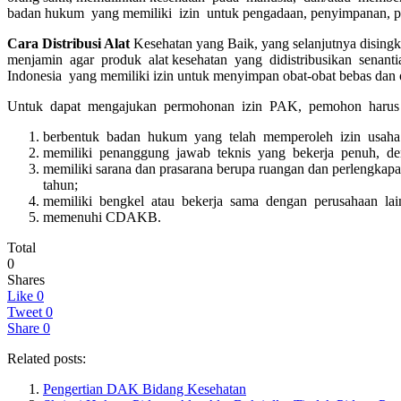
badan hukum yang memiliki izin untuk pengadaan, penyimpanan, pen
Cara Distribusi Alat
Kesehatan yang Baik, yang selanjutnya disi
menjamin agar produk alat kesehatan yang didistribusikan senan
Indonesia yang memiliki izin untuk menyimpan obat-obat bebas dan o
Untuk dapat mengajukan permohonan izin PAK, pemohon harus me
berbentuk badan hukum yang telah memperoleh izin usaha s
memiliki penanggung jawab teknis yang bekerja penuh, deng
memiliki sarana dan prasarana berupa ruangan dan perlengkap
tahun;
memiliki bengkel atau bekerja sama dengan perusahaan lai
memenuhi CDAKB.
Total
0
Shares
Like
0
Tweet
0
Share
0
Related posts:
Pengertian DAK Bidang Kesehatan