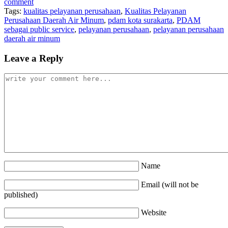
comment
Tags:
kualitas pelayanan perusahaan
,
Kualitas Pelayanan
Perusahaan Daerah Air Minum
,
pdam kota surakarta
,
PDAM
sebagai public service
,
pelayanan perusahaan
,
pelayanan perusahaan
daerah air minum
Leave a Reply
Name
Email (will not be
published)
Website