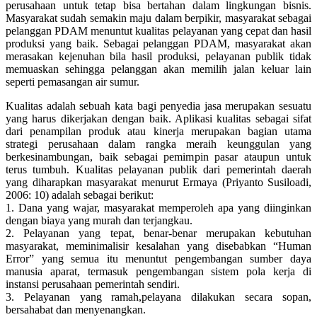
perusahaan untuk tetap bisa bertahan dalam lingkungan bisnis.
Masyarakat sudah semakin maju dalam berpikir, masyarakat sebagai
pelanggan PDAM menuntut kualitas pelayanan yang cepat dan hasil
produksi yang baik. Sebagai pelanggan PDAM, masyarakat akan
merasakan kejenuhan bila hasil produksi, pelayanan publik tidak
memuaskan sehingga pelanggan akan memilih jalan keluar lain
seperti pemasangan air sumur.
Kualitas adalah sebuah kata bagi penyedia jasa merupakan sesuatu
yang harus dikerjakan dengan baik. Aplikasi kualitas sebagai sifat
dari penampilan produk atau kinerja merupakan bagian utama
strategi perusahaan dalam rangka meraih keunggulan yang
berkesinambungan, baik sebagai pemimpin pasar ataupun untuk
terus tumbuh. Kualitas pelayanan publik dari pemerintah daerah
yang diharapkan masyarakat menurut Ermaya (Priyanto Susiloadi,
2006: 10) adalah sebagai berikut:
1. Dana yang wajar, masyarakat memperoleh apa yang diinginkan
dengan biaya yang murah dan terjangkau.
2. Pelayanan yang tepat, benar-benar merupakan kebutuhan
masyarakat, meminimalisir kesalahan yang disebabkan “Human
Error” yang semua itu menuntut pengembangan sumber daya
manusia aparat, termasuk pengembangan sistem pola kerja di
instansi perusahaan pemerintah sendiri.
3. Pelayanan yang ramah,pelayana dilakukan secara sopan,
bersahabat dan menyenangkan.