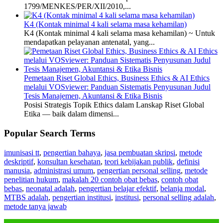
1799/MENKES/PER/XII/2010,...
K4 (Kontak minimal 4 kali selama masa kehamilan)
K4 (Kontak minimal 4 kali selama masa kehamilan) ~ Untuk
mendapatkan pelayanan antenatal, yang...
Pemetaan Riset Global Ethics, Business Ethics & AI Ethics
melalui VOSviewer: Panduan Sistematis Penyusunan Judul
Tesis Manajemen, Akuntansi & Etika Bisnis
Posisi Strategis Topik Ethics dalam Lanskap Riset Global
Etika — baik dalam dimensi...
Popular Search Terms
imunisasi tt
,
pengertian bahaya
,
jasa pembuatan skripsi
,
metode
deskriptif
,
konsultan kesehatan
,
teori kebijakan publik
,
definisi
manusia
,
administrasi umum
,
pengertian personal selling
,
metode
penelitian hukum
,
makalah 20 contoh obat bebas
,
contoh obat
bebas
,
neonatal adalah
,
pengertian belajar efektif
,
belanja modal
,
MTBS adalah
,
pengertian institusi
,
institusi
,
personal selling adalah
,
metode tanya jawab