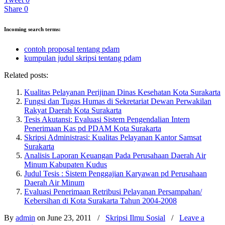
Share
0
Incoming search terms:
contoh proposal tentang pdam
kumpulan judul skripsi tentang pdam
Related posts:
Kualitas Pelayanan Perijinan Dinas Kesehatan Kota Surakarta
Fungsi dan Tugas Humas di Sekretariat Dewan Perwakilan
Rakyat Daerah Kota Surakarta
Tesis Akutansi: Evaluasi Sistem Pengendalian Intern
Penerimaan Kas pd PDAM Kota Surakarta
Skripsi Administrasi: Kualitas Pelayanan Kantor Samsat
Surakarta
Analisis Laporan Keuangan Pada Perusahaan Daerah Air
Minum Kabupaten Kudus
Judul Tesis : Sistem Penggajian Karyawan pd Perusahaan
Daerah Air Minum
Evaluasi Penerimaan Retribusi Pelayanan Persampahan/
Kebersihan di Kota Surakarta Tahun 2004-2008
By
admin
on June 23, 2011
/
Skripsi Ilmu Sosial
/
Leave a