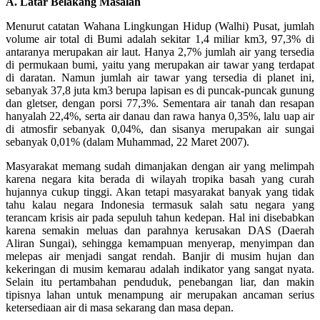
A. Latar Belakang Masalah
Menurut catatan Wahana Lingkungan Hidup (Walhi) Pusat, jumlah
volume air total di Bumi adalah sekitar 1,4 miliar km3, 97,3% di
antaranya merupakan air laut. Hanya 2,7% jumlah air yang tersedia
di permukaan bumi, yaitu yang merupakan air tawar yang terdapat
di daratan. Namun jumlah air tawar yang tersedia di planet ini,
sebanyak 37,8 juta km3 berupa lapisan es di puncak-puncak gunung
dan gletser, dengan porsi 77,3%. Sementara air tanah dan resapan
hanyalah 22,4%, serta air danau dan rawa hanya 0,35%, lalu uap air
di atmosfir sebanyak 0,04%, dan sisanya merupakan air sungai
sebanyak 0,01% (dalam Muhammad, 22 Maret 2007).
Masyarakat memang sudah dimanjakan dengan air yang melimpah
karena negara kita berada di wilayah tropika basah yang curah
hujannya cukup tinggi. Akan tetapi masyarakat banyak yang tidak
tahu kalau negara Indonesia termasuk salah satu negara yang
terancam krisis air pada sepuluh tahun kedepan. Hal ini disebabkan
karena semakin meluas dan parahnya kerusakan DAS (Daerah
Aliran Sungai), sehingga kemampuan menyerap, menyimpan dan
melepas air menjadi sangat rendah. Banjir di musim hujan dan
kekeringan di musim kemarau adalah indikator yang sangat nyata.
Selain itu pertambahan penduduk, penebangan liar, dan makin
tipisnya lahan untuk menampung air merupakan ancaman serius
ketersediaan air di masa sekarang dan masa depan.