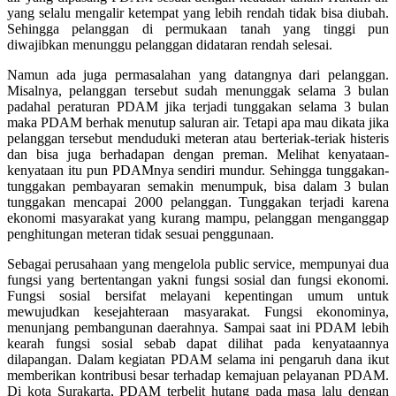
yang selalu mengalir ketempat yang lebih rendah tidak bisa diubah.
Sehingga pelanggan di permukaan tanah yang tinggi pun
diwajibkan menunggu pelanggan didataran rendah selesai.
Namun ada juga permasalahan yang datangnya dari pelanggan.
Misalnya, pelanggan tersebut sudah menunggak selama 3 bulan
padahal peraturan PDAM jika terjadi tunggakan selama 3 bulan
maka PDAM berhak menutup saluran air. Tetapi apa mau dikata jika
pelanggan tersebut menduduki meteran atau berteriak-teriak histeris
dan bisa juga berhadapan dengan preman. Melihat kenyataan-
kenyataan itu pun PDAMnya sendiri mundur. Sehingga tunggakan-
tunggakan pembayaran semakin menumpuk, bisa dalam 3 bulan
tunggakan mencapai 2000 pelanggan. Tunggakan terjadi karena
ekonomi masyarakat yang kurang mampu, pelanggan menganggap
penghitungan meteran tidak sesuai penggunaan.
Sebagai perusahaan yang mengelola public service, mempunyai dua
fungsi yang bertentangan yakni fungsi sosial dan fungsi ekonomi.
Fungsi sosial bersifat melayani kepentingan umum untuk
mewujudkan kesejahteraan masyarakat. Fungsi ekonominya,
menunjang pembangunan daerahnya. Sampai saat ini PDAM lebih
kearah fungsi sosial sebab dapat dilihat pada kenyataannya
dilapangan. Dalam kegiatan PDAM selama ini pengaruh dana ikut
memberikan kontribusi besar terhadap kemajuan pelayanan PDAM.
Di kota Surakarta, PDAM terbelit hutang pada masa lalu dengan