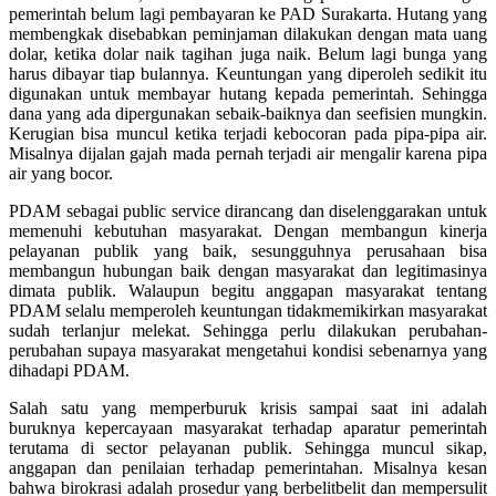
pemerintah belum lagi pembayaran ke PAD Surakarta. Hutang yang
membengkak disebabkan peminjaman dilakukan dengan mata uang
dolar, ketika dolar naik tagihan juga naik. Belum lagi bunga yang
harus dibayar tiap bulannya. Keuntungan yang diperoleh sedikit itu
digunakan untuk membayar hutang kepada pemerintah. Sehingga
dana yang ada dipergunakan sebaik-baiknya dan seefisien mungkin.
Kerugian bisa muncul ketika terjadi kebocoran pada pipa-pipa air.
Misalnya dijalan gajah mada pernah terjadi air mengalir karena pipa
air yang bocor.
PDAM sebagai public service dirancang dan diselenggarakan untuk
memenuhi kebutuhan masyarakat. Dengan membangun kinerja
pelayanan publik yang baik, sesungguhnya perusahaan bisa
membangun hubungan baik dengan masyarakat dan legitimasinya
dimata publik. Walaupun begitu anggapan masyarakat tentang
PDAM selalu memperoleh keuntungan tidakmemikirkan masyarakat
sudah terlanjur melekat. Sehingga perlu dilakukan perubahan-
perubahan supaya masyarakat mengetahui kondisi sebenarnya yang
dihadapi PDAM.
Salah satu yang memperburuk krisis sampai saat ini adalah
buruknya kepercayaan masyarakat terhadap aparatur pemerintah
terutama di sector pelayanan publik. Sehingga muncul sikap,
anggapan dan penilaian terhadap pemerintahan. Misalnya kesan
bahwa birokrasi adalah prosedur yang berbelitbelit dan mempersulit