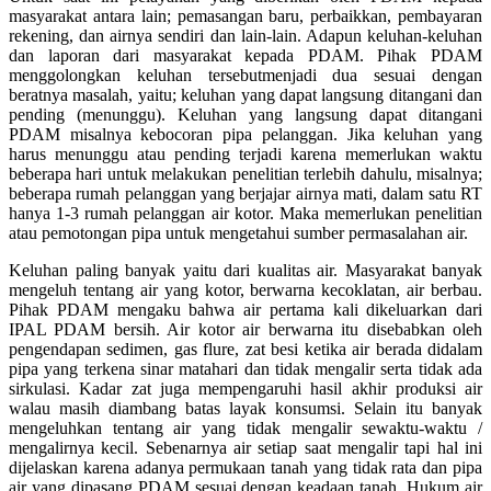
masyarakat antara lain; pemasangan baru, perbaikkan, pembayaran
rekening, dan airnya sendiri dan lain-lain. Adapun keluhan-keluhan
dan laporan dari masyarakat kepada PDAM. Pihak PDAM
menggolongkan keluhan tersebutmenjadi dua sesuai dengan
beratnya masalah, yaitu; keluhan yang dapat langsung ditangani dan
pending (menunggu). Keluhan yang langsung dapat ditangani
PDAM misalnya kebocoran pipa pelanggan. Jika keluhan yang
harus menunggu atau pending terjadi karena memerlukan waktu
beberapa hari untuk melakukan penelitian terlebih dahulu, misalnya;
beberapa rumah pelanggan yang berjajar airnya mati, dalam satu RT
hanya 1-3 rumah pelanggan air kotor. Maka memerlukan penelitian
atau pemotongan pipa untuk mengetahui sumber permasalahan air.
Keluhan paling banyak yaitu dari kualitas air. Masyarakat banyak
mengeluh tentang air yang kotor, berwarna kecoklatan, air berbau.
Pihak PDAM mengaku bahwa air pertama kali dikeluarkan dari
IPAL PDAM bersih. Air kotor air berwarna itu disebabkan oleh
pengendapan sedimen, gas flure, zat besi ketika air berada didalam
pipa yang terkena sinar matahari dan tidak mengalir serta tidak ada
sirkulasi. Kadar zat juga mempengaruhi hasil akhir produksi air
walau masih diambang batas layak konsumsi. Selain itu banyak
mengeluhkan tentang air yang tidak mengalir sewaktu-waktu /
mengalirnya kecil. Sebenarnya air setiap saat mengalir tapi hal ini
dijelaskan karena adanya permukaan tanah yang tidak rata dan pipa
air yang dipasang PDAM sesuai dengan keadaan tanah. Hukum air