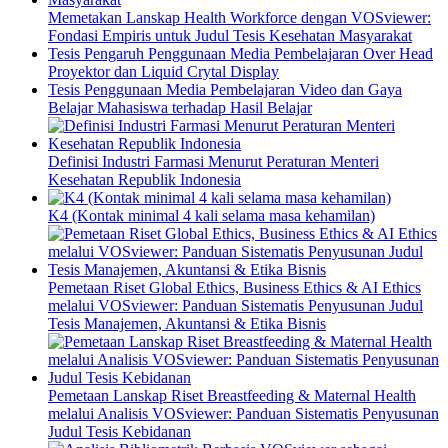
Memetakan Lanskap Health Workforce dengan VOSviewer:
Fondasi Empiris untuk Judul Tesis Kesehatan Masyarakat
Tesis Pengaruh Penggunaan Media Pembelajaran Over Head
Proyektor dan Liquid Crytal Display
Tesis Penggunaan Media Pembelajaran Video dan Gaya
Belajar Mahasiswa terhadap Hasil Belajar
Definisi Industri Farmasi Menurut Peraturan Menteri
Kesehatan Republik Indonesia
K4 (Kontak minimal 4 kali selama masa kehamilan)
Pemetaan Riset Global Ethics, Business Ethics & AI Ethics
melalui VOSviewer: Panduan Sistematis Penyusunan Judul
Tesis Manajemen, Akuntansi & Etika Bisnis
Pemetaan Lanskap Riset Breastfeeding & Maternal Health
melalui Analisis VOSviewer: Panduan Sistematis Penyusunan
Judul Tesis Kebidanan