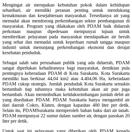
Mengingat air merupakan kebutuhan pokok dalam kehidupan
seharihari, air memiliki peranan penting untuk mendukung
kemakmuran dan kesejahteraan masyarakat. Tersedianya air yang
memadai akan mendorong perkembangan sektor pembangunan di
masyarakat. Program yang dilakukan oleh PDAM baik didaerah
perkotaan maupun dipedesaan mempunyai tujuan untuk
memberikan pelayanan pada masyarakat mendapatkan air bersih
yang sehat dan memadai untuk keperluan rumah tangga maupun
industri untuk menunjang perkembangan ekonomi dan derajat
kesehatan penduduk.
Sebagai salah satu perusahaan publik yang ada didaerah, PDAM
sangat diperlukan kehadirannya bagi masyarakat, demikian pula
pentingnya keberadaan PDAM di Kota Surakarta. Kota Surakarta
memiliki luas berkisar 44,04 km2 atau 4.404,06 Ha, keberadaan
PDAM cukup strategis. Jumlah penduduk Kota Surakarta semakin
bertambah tiap tahunnya maka kebutuhan akan air pun juga
bertambah. Akan menimbulkan ketidakseimbangan jumlah debit air
yang disediakan PDAM. PDAM Surakarta hanya mengambil air
dari daerah Cokro, Klaten, dengan kapasitas 400 liter per detik.
Selain itu, PDAMSurakarta memperoleh bahan baku dari air tanah.
PDAM mempunyai 22 sumur dalam sumber air, dengan pasokan 20
liter per detik.
Untuk saat ini pelayanan yang diberikan oleh PDAM kepada