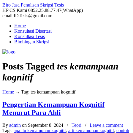
Biro Jasa Penulisan Skripsi Tesis
HP CS Kami 0852.25.88.77.47(WhatApp)
email:IDTesis@gmail.com
Home
Konsultasi Disertasi
Konsultasi Tesis
Bimbingan Skripsi
Posts Tagged
tes kemampuan
kognitif
Home
→
Tag: tes kemampuan kognitif
Pengertian Kemampuan Kognitif
Menurut Para Ahli
By
admin
on September 8, 2024
/
Teori
/
Leave a comment
Tags:
apa itu kemampuan kognitif
,
arti kemampuan kognitif
,
contoh