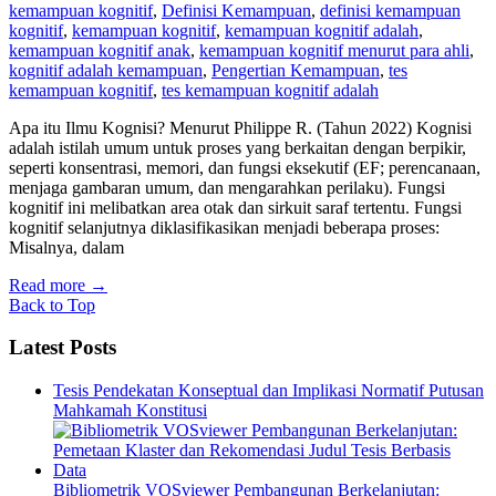
kemampuan kognitif
,
Definisi Kemampuan
,
definisi kemampuan
kognitif
,
kemampuan kognitif
,
kemampuan kognitif adalah
,
kemampuan kognitif anak
,
kemampuan kognitif menurut para ahli
,
kognitif adalah kemampuan
,
Pengertian Kemampuan
,
tes
kemampuan kognitif
,
tes kemampuan kognitif adalah
Apa itu Ilmu Kognisi? Menurut Philippe R. (Tahun 2022) Kognisi
adalah istilah umum untuk proses yang berkaitan dengan berpikir,
seperti konsentrasi, memori, dan fungsi eksekutif (EF; perencanaan,
menjaga gambaran umum, dan mengarahkan perilaku). Fungsi
kognitif ini melibatkan area otak dan sirkuit saraf tertentu. Fungsi
kognitif selanjutnya diklasifikasikan menjadi beberapa proses:
Misalnya, dalam
Read more
→
Back to Top
Latest Posts
Tesis Pendekatan Konseptual dan Implikasi Normatif Putusan
Mahkamah Konstitusi
Bibliometrik VOSviewer Pembangunan Berkelanjutan: