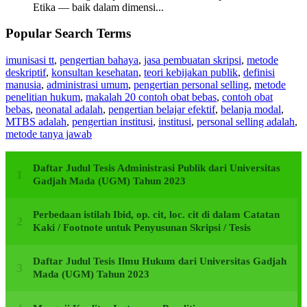
Etika — baik dalam dimensi...
Popular Search Terms
imunisasi tt
,
pengertian bahaya
,
jasa pembuatan skripsi
,
metode
deskriptif
,
konsultan kesehatan
,
teori kebijakan publik
,
definisi
manusia
,
administrasi umum
,
pengertian personal selling
,
metode
penelitian hukum
,
makalah 20 contoh obat bebas
,
contoh obat
bebas
,
neonatal adalah
,
pengertian belajar efektif
,
belanja modal
,
MTBS adalah
,
pengertian institusi
,
institusi
,
personal selling adalah
,
metode tanya jawab
Daftar Judul Tesis Administrasi Publik dari Universitas
Gadjah Mada (UGM) Tahun 2023
Perbedaan istilah Ibid, op. cit, loc. cit di dalam Catatan
Kaki / Footnote untuk Penyusunan Skripsi / Tesis
Daftar Judul Tesis Ilmu Hukum dari Universitas Gadjah
Mada (UGM) Tahun 2023