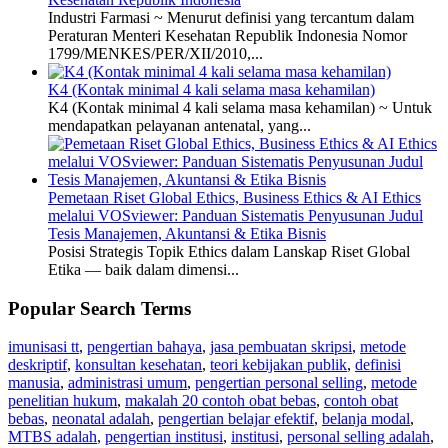
Industri Farmasi ~ Menurut definisi yang tercantum dalam
Peraturan Menteri Kesehatan Republik Indonesia Nomor
1799/MENKES/PER/XII/2010,...
K4 (Kontak minimal 4 kali selama masa kehamilan)
K4 (Kontak minimal 4 kali selama masa kehamilan) ~ Untuk
mendapatkan pelayanan antenatal, yang...
Pemetaan Riset Global Ethics, Business Ethics & AI Ethics
melalui VOSviewer: Panduan Sistematis Penyusunan Judul
Tesis Manajemen, Akuntansi & Etika Bisnis
Posisi Strategis Topik Ethics dalam Lanskap Riset Global
Etika — baik dalam dimensi...
Popular Search Terms
imunisasi tt
,
pengertian bahaya
,
jasa pembuatan skripsi
,
metode
deskriptif
,
konsultan kesehatan
,
teori kebijakan publik
,
definisi
manusia
,
administrasi umum
,
pengertian personal selling
,
metode
penelitian hukum
,
makalah 20 contoh obat bebas
,
contoh obat
bebas
,
neonatal adalah
,
pengertian belajar efektif
,
belanja modal
,
MTBS adalah
,
pengertian institusi
,
institusi
,
personal selling adalah
,