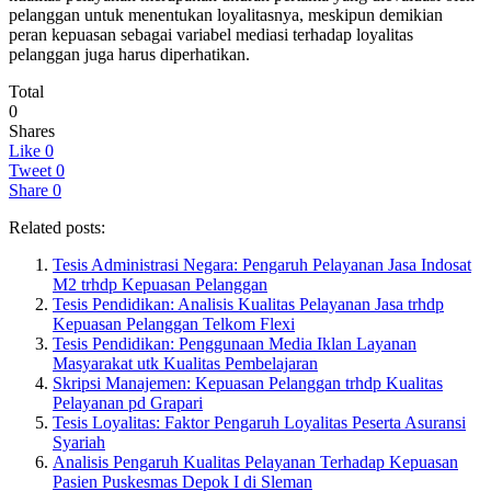
pelanggan untuk menentukan loyalitasnya, meskipun demikian
peran kepuasan sebagai variabel mediasi terhadap loyalitas
pelanggan juga harus diperhatikan.
Total
0
Shares
Like
0
Tweet
0
Share
0
Related posts:
Tesis Administrasi Negara: Pengaruh Pelayanan Jasa Indosat
M2 trhdp Kepuasan Pelanggan
Tesis Pendidikan: Analisis Kualitas Pelayanan Jasa trhdp
Kepuasan Pelanggan Telkom Flexi
Tesis Pendidikan: Penggunaan Media Iklan Layanan
Masyarakat utk Kualitas Pembelajaran
Skripsi Manajemen: Kepuasan Pelanggan trhdp Kualitas
Pelayanan pd Grapari
Tesis Loyalitas: Faktor Pengaruh Loyalitas Peserta Asuransi
Syariah
Analisis Pengaruh Kualitas Pelayanan Terhadap Kepuasan
Pasien Puskesmas Depok I di Sleman