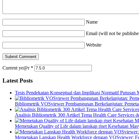
Name
Email (will not be publishe
Website
Current ye@r
*
Latest Posts
Tesis Pendekatan Konseptual dan Implikasi Normatif Putusan
Bibliometrik VOSviewer Pembangunan Berkelanjutan: Pemetaa
Analisis Bibliometrik 300 Artikel Tema Health Care Service
Memetakan Quality of Life dalam lanskap riset Kesehatan M
Memetakan Lanskap Health Workforce dengan VOSviewer: Fon