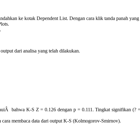
ndahkan ke kotak Dependent List. Dengan cara klik tanda panah yang t
lots.
.
utput dari analisa yang telah dilakukan.
ketahuiÂ bahwa K-S Z = 0.126 dengan p = 0.111. Tingkat signifikan (?
n cara membaca data dari output K-S (Kolmogorov-Smirnov).