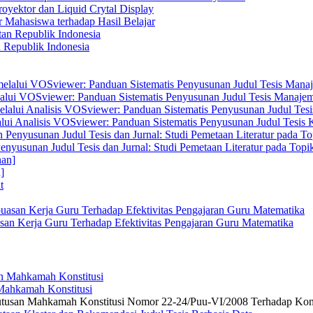
yektor dan Liquid Crytal Display
 Mahasiswa terhadap Hasil Belajar
n Republik Indonesia
elalui VOSviewer: Panduan Sistematis Penyusunan Judul Tesis Manajem
alui Analisis VOSviewer: Panduan Sistematis Penyusunan Judul Tesis
enyusunan Judul Tesis dan Jurnal: Studi Pemetaan Literatur pada Top
]
san Kerja Guru Terhadap Efektivitas Pengajaran Guru Matematika
 Mahkamah Konstitusi
 Putusan Mahkamah Konstitusi Nomor 22-24/Puu-VI/2008 Terhadap Kon