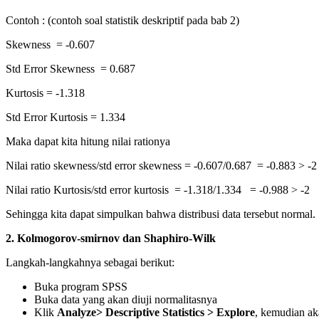
Contoh : (contoh soal statistik deskriptif pada bab 2)
Skewness = -0.607
Std Error Skewness = 0.687
Kurtosis = -1.318
Std Error Kurtosis = 1.334
Maka dapat kita hitung nilai rationya
Nilai ratio skewness/std error skewness = -0.607/0.687 = -0.883 > -2
Nilai ratio Kurtosis/std error kurtosis = -1.318/1.334 = -0.988 > -2
Sehingga kita dapat simpulkan bahwa distribusi data tersebut normal.
2.
Kolmogorov-smirnov dan Shaphiro-Wilk
Langkah-langkahnya sebagai berikut:
Buka program SPSS
Buka data yang akan diuji normalitasnya
Klik
Analyze> Descriptive Statistics > Explore
, kemudian ak