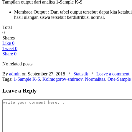
Tampilan output dari analisa 1-Sample K-S
Membaca Output : Dari tabel output tersebut dapat kita ketahu
hasil ulangan siswa tersebut berdistribusi normal.
Total
0
Shares
Like
0
Tweet
0
Share
0
No related posts.
By
admin
on September 27, 2018
/
Statistik
/
Leave a comment
Tags:
1-Sample K-S
,
Kolmogorov-smirnov
,
Normalitas
,
One-Sample 
Leave a Reply