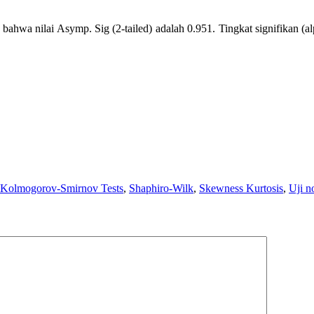
i bahwa nilai Asymp. Sig (2-tailed) adalah 0.951. Tingkat signifikan (
Kolmogorov-Smirnov Tests
,
Shaphiro-Wilk
,
Skewness Kurtosis
,
Uji n