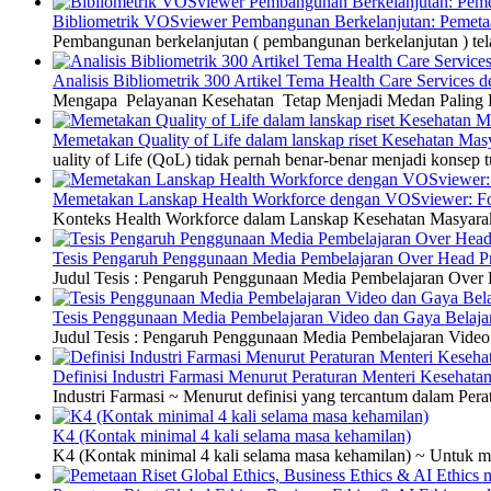
Bibliometrik VOSviewer Pembangunan Berkelanjutan: Pemetaa
Pembangunan berkelanjutan ( pembangunan berkelanjutan ) tel
Analisis Bibliometrik 300 Artikel Tema Health Care Service
Mengapa Pelayanan Kesehatan Tetap Menjadi Medan Paling Di
Memetakan Quality of Life dalam lanskap riset Kesehatan M
uality of Life (QoL) tidak pernah benar-benar menjadi konsep t
Memetakan Lanskap Health Workforce dengan VOSviewer: Fon
Konteks Health Workforce dalam Lanskap Kesehatan Masyarakat
Tesis Pengaruh Penggunaan Media Pembelajaran Over Head Pro
Judul Tesis : Pengaruh Penggunaan Media Pembelajaran Over H
Tesis Penggunaan Media Pembelajaran Video dan Gaya Belajar
Judul Tesis : Pengaruh Penggunaan Media Pembelajaran Video 
Definisi Industri Farmasi Menurut Peraturan Menteri Kesehata
Industri Farmasi ~ Menurut definisi yang tercantum dalam P
K4 (Kontak minimal 4 kali selama masa kehamilan)
K4 (Kontak minimal 4 kali selama masa kehamilan) ~ Untuk me