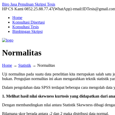
Biro Jasa Penulisan Skripsi Tesis
HP CS Kami 0852.25.88.77.47(WhatApp) email:IDTesis@gmail.co
Home
Konsultasi Disertasi
Konsultasi Tesis
Bimbingan Skripsi
Normalitas
Home
→
Statistik
→
Normalitas
Uji normalitas pada suatu data penelitian kita merupakan salah satu 
bukan. Pengujian normalitas ini akan mengarahkan teknik statistik yan
Dalam pengolahan data SPSS terdapat beberapa cara mengolah data y
1.
Melihat hasil nilai skewness kurtosis yang didapatkan dari anali
Dengan membandingkan nilai antara Statistik Skewness dibagi dengan S
Bilamana skor berada antara -2 dan 2 maka distribusi data normal.