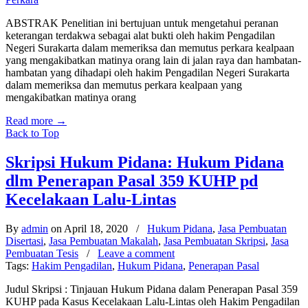
ABSTRAK Penelitian ini bertujuan untuk mengetahui peranan
keterangan terdakwa sebagai alat bukti oleh hakim Pengadilan
Negeri Surakarta dalam memeriksa dan memutus perkara kealpaan
yang mengakibatkan matinya orang lain di jalan raya dan hambatan-
hambatan yang dihadapi oleh hakim Pengadilan Negeri Surakarta
dalam memeriksa dan memutus perkara kealpaan yang
mengakibatkan matinya orang
Read more
→
Back to Top
Skripsi Hukum Pidana: Hukum Pidana
dlm Penerapan Pasal 359 KUHP pd
Kecelakaan Lalu-Lintas
By
admin
on April 18, 2020
/
Hukum Pidana
,
Jasa Pembuatan
Disertasi
,
Jasa Pembuatan Makalah
,
Jasa Pembuatan Skripsi
,
Jasa
Pembuatan Tesis
/
Leave a comment
Tags:
Hakim Pengadilan
,
Hukum Pidana
,
Penerapan Pasal
Judul Skripsi : Tinjauan Hukum Pidana dalam Penerapan Pasal 359
KUHP pada Kasus Kecelakaan Lalu-Lintas oleh Hakim Pengadilan