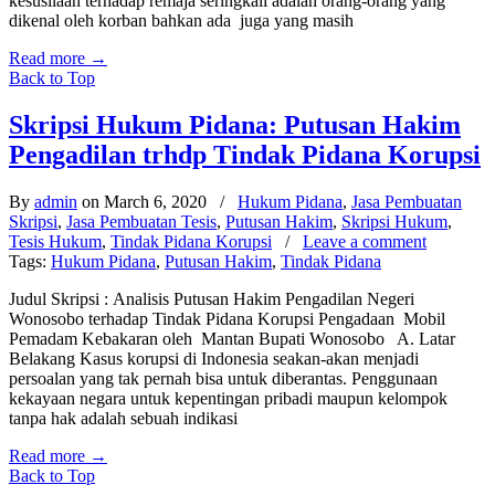
kesusilaan terhadap remaja seringkali adalah orang-orang yang
dikenal oleh korban bahkan ada juga yang masih
Read more
→
Back to Top
Skripsi Hukum Pidana: Putusan Hakim
Pengadilan trhdp Tindak Pidana Korupsi
By
admin
on March 6, 2020
/
Hukum Pidana
,
Jasa Pembuatan
Skripsi
,
Jasa Pembuatan Tesis
,
Putusan Hakim
,
Skripsi Hukum
,
Tesis Hukum
,
Tindak Pidana Korupsi
/
Leave a comment
Tags:
Hukum Pidana
,
Putusan Hakim
,
Tindak Pidana
Judul Skripsi : Analisis Putusan Hakim Pengadilan Negeri
Wonosobo terhadap Tindak Pidana Korupsi Pengadaan Mobil
Pemadam Kebakaran oleh Mantan Bupati Wonosobo A. Latar
Belakang Kasus korupsi di Indonesia seakan-akan menjadi
persoalan yang tak pernah bisa untuk diberantas. Penggunaan
kekayaan negara untuk kepentingan pribadi maupun kelompok
tanpa hak adalah sebuah indikasi
Read more
→
Back to Top