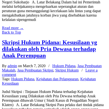
Negeri Sukoharjo A. Latar Belakang Dalam hal ini Pemerintah
melalui kebijakannya mengeluarkan seperangkat aturan dan
peraturan guna menanggulangi kecelakaan lalu lintas yang dapat
mengakibatkan jatuhnya korban jiwa yang disebabkan karena
kelalaian sipengemudi
Read more
→
Back to Top
Skripsi Hukum Pidana: Kesusilaan yg
dilakukan oleh Pria Dewasa terhadap
Anak Perempuan
By
admin
on March 7, 2020
/
Hukum Pidana
,
Jasa Pembuatan
Makalah
,
Jasa Pembuatan Skripsi
,
Skripsi Hukum
/
Leave a
comment
Tags:
Hukum Pidana
,
Kejahatan dan Pelanggaran
,
Kejahatan
Kesusilaan
Judul Skripsi : Tinjauan Hukum Pidana terhadap Kejahatan
Kesusilaan yang Dilakukan oleh Pria Dewasa terhadap Anak
Perempuan dibawah Umur ( Studi Kasus di Pengadilan Negeri
Klaten) A. Latar Belakang Skripsi Para pelaku dari tindak pidana