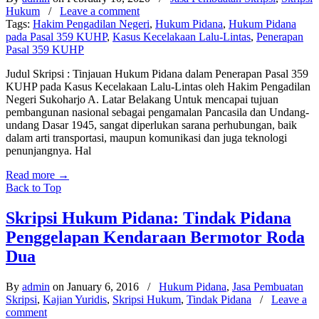
Hukum
/
Leave a comment
Tags:
Hakim Pengadilan Negeri
,
Hukum Pidana
,
Hukum Pidana
pada Pasal 359 KUHP
,
Kasus Kecelakaan Lalu-Lintas
,
Penerapan
Pasal 359 KUHP
Judul Skripsi : Tinjauan Hukum Pidana dalam Penerapan Pasal 359
KUHP pada Kasus Kecelakaan Lalu-Lintas oleh Hakim Pengadilan
Negeri Sukoharjo A. Latar Belakang Untuk mencapai tujuan
pembangunan nasional sebagai pengamalan Pancasila dan Undang-
undang Dasar 1945, sangat diperlukan sarana perhubungan, baik
dalam arti transportasi, maupun komunikasi dan juga teknologi
penunjangnya. Hal
Read more
→
Back to Top
Skripsi Hukum Pidana: Tindak Pidana
Penggelapan Kendaraan Bermotor Roda
Dua
By
admin
on January 6, 2016
/
Hukum Pidana
,
Jasa Pembuatan
Skripsi
,
Kajian Yuridis
,
Skripsi Hukum
,
Tindak Pidana
/
Leave a
comment