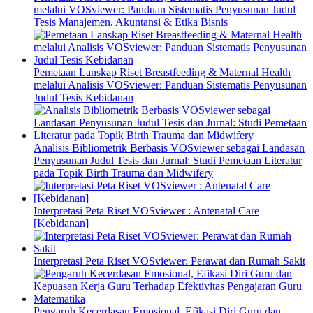
melalui VOSviewer: Panduan Sistematis Penyusunan Judul
Tesis Manajemen, Akuntansi & Etika Bisnis
Pemetaan Lanskap Riset Breastfeeding & Maternal Health
melalui Analisis VOSviewer: Panduan Sistematis Penyusunan
Judul Tesis Kebidanan
Analisis Bibliometrik Berbasis VOSviewer sebagai Landasan
Penyusunan Judul Tesis dan Jurnal: Studi Pemetaan Literatur
pada Topik Birth Trauma dan Midwifery
Interpretasi Peta Riset VOSviewer : Antenatal Care
[Kebidanan]
Interpretasi Peta Riset VOSviewer: Perawat dan Rumah Sakit
Pengaruh Kecerdasan Emosional, Efikasi Diri Guru dan