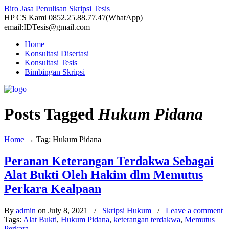
Biro Jasa Penulisan Skripsi Tesis
HP CS Kami 0852.25.88.77.47(WhatApp)
email:IDTesis@gmail.com
Home
Konsultasi Disertasi
Konsultasi Tesis
Bimbingan Skripsi
Posts Tagged
Hukum Pidana
Home
→
Tag: Hukum Pidana
Peranan Keterangan Terdakwa Sebagai
Alat Bukti Oleh Hakim dlm Memutus
Perkara Kealpaan
By
admin
on July 8, 2021
/
Skripsi Hukum
/
Leave a comment
Tags:
Alat Bukti
,
Hukum Pidana
,
keterangan terdakwa
,
Memutus
Perkara