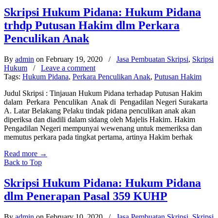
Skripsi Hukum Pidana: Hukum Pidana
trhdp Putusan Hakim dlm Perkara
Penculikan Anak
By
admin
on February 19, 2020
/
Jasa Pembuatan Skripsi
,
Skripsi
Hukum
/
Leave a comment
Tags:
Hukum Pidana
,
Perkara Penculikan Anak
,
Putusan Hakim
Judul Skripsi : Tinjauan Hukum Pidana terhadap Putusan Hakim
dalam Perkara Penculikan Anak di Pengadilan Negeri Surakarta
A. Latar Belakang Pelaku tindak pidana penculikan anak akan
diperiksa dan diadili dalam sidang oleh Majelis Hakim. Hakim
Pengadilan Negeri mempunyai wewenang untuk memeriksa dan
memutus perkara pada tingkat pertama, artinya Hakim berhak
Read more
→
Back to Top
Skripsi Hukum Pidana: Hukum Pidana
dlm Penerapan Pasal 359 KUHP
By
admin
on February 10, 2020
/
Jasa Pembuatan Skripsi
,
Skripsi