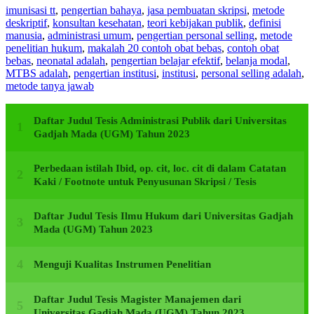
imunisasi tt
,
pengertian bahaya
,
jasa pembuatan skripsi
,
metode
deskriptif
,
konsultan kesehatan
,
teori kebijakan publik
,
definisi
manusia
,
administrasi umum
,
pengertian personal selling
,
metode
penelitian hukum
,
makalah 20 contoh obat bebas
,
contoh obat
bebas
,
neonatal adalah
,
pengertian belajar efektif
,
belanja modal
,
MTBS adalah
,
pengertian institusi
,
institusi
,
personal selling adalah
,
metode tanya jawab
Daftar Judul Tesis Administrasi Publik dari Universitas
Gadjah Mada (UGM) Tahun 2023
Perbedaan istilah Ibid, op. cit, loc. cit di dalam Catatan
Kaki / Footnote untuk Penyusunan Skripsi / Tesis
Daftar Judul Tesis Ilmu Hukum dari Universitas Gadjah
Mada (UGM) Tahun 2023
Menguji Kualitas Instrumen Penelitian
Daftar Judul Tesis Magister Manajemen dari
Universitas Gadjah Mada (UGM) Tahun 2023