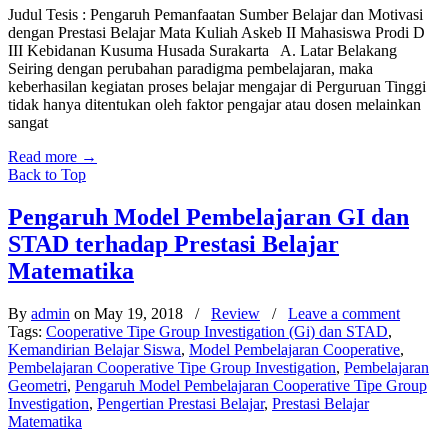
Judul Tesis : Pengaruh Pemanfaatan Sumber Belajar dan Motivasi
dengan Prestasi Belajar Mata Kuliah Askeb II Mahasiswa Prodi D
III Kebidanan Kusuma Husada Surakarta A. Latar Belakang
Seiring dengan perubahan paradigma pembelajaran, maka
keberhasilan kegiatan proses belajar mengajar di Perguruan Tinggi
tidak hanya ditentukan oleh faktor pengajar atau dosen melainkan
sangat
Read more
→
Back to Top
Pengaruh Model Pembelajaran GI dan
STAD terhadap Prestasi Belajar
Matematika
By
admin
on May 19, 2018
/
Review
/
Leave a comment
Tags:
Cooperative Tipe Group Investigation (Gi) dan STAD
,
Kemandirian Belajar Siswa
,
Model Pembelajaran Cooperative
,
Pembelajaran Cooperative Tipe Group Investigation
,
Pembelajaran
Geometri
,
Pengaruh Model Pembelajaran Cooperative Tipe Group
Investigation
,
Pengertian Prestasi Belajar
,
Prestasi Belajar
Matematika