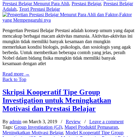
Prestasi Belajar Menurut Para Ahli
,
Prestasi Belajar
,
Prestasi Belajar
Adalah
,
Teori Prestasi Belajar
Pengertian Prestasi Belajar Prestasi adalah konsep umum yang dapat
mencakup berbagai macam aktivitas manusia. Aktivitas-aktivitas ini
mungkin tidak memiliki banyak kesamaan dan mungkin
memerlukan kondisi biologis, psikologis, dan sosiologis yang agak
berbeda. Untuk memberikan beberapa contoh yang jelas, peraih
Nobel dalam bidang fisika mungkin tidak memiliki banyak
kesamaan dengan atlet
Read more
→
Back to Top
Skripsi Kooperatif Tipe Group
Investigation untuk Meningkatkan
Motivasi dan Prestasi Belajar
By
admin
on March 3, 2019
/
Review
/
Leave a comment
Tags:
Group Investigation (GI)
,
Mapel Produktif Pemasaran
,
Meningkatkan Motivasi Belajar
,
Model Kooperatif Tipe Group