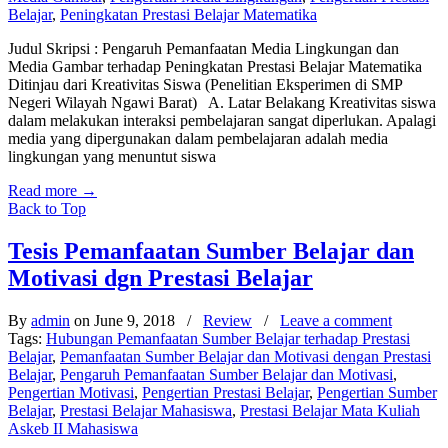
Belajar
,
Peningkatan Prestasi Belajar Matematika
Judul Skripsi : Pengaruh Pemanfaatan Media Lingkungan dan
Media Gambar terhadap Peningkatan Prestasi Belajar Matematika
Ditinjau dari Kreativitas Siswa (Penelitian Eksperimen di SMP
Negeri Wilayah Ngawi Barat) A. Latar Belakang Kreativitas siswa
dalam melakukan interaksi pembelajaran sangat diperlukan. Apalagi
media yang dipergunakan dalam pembelajaran adalah media
lingkungan yang menuntut siswa
Read more
→
Back to Top
Tesis Pemanfaatan Sumber Belajar dan
Motivasi dgn Prestasi Belajar
By
admin
on June 9, 2018
/
Review
/
Leave a comment
Tags:
Hubungan Pemanfaatan Sumber Belajar terhadap Prestasi
Belajar
,
Pemanfaatan Sumber Belajar dan Motivasi dengan Prestasi
Belajar
,
Pengaruh Pemanfaatan Sumber Belajar dan Motivasi
,
Pengertian Motivasi
,
Pengertian Prestasi Belajar
,
Pengertian Sumber
Belajar
,
Prestasi Belajar Mahasiswa
,
Prestasi Belajar Mata Kuliah
Askeb II Mahasiswa