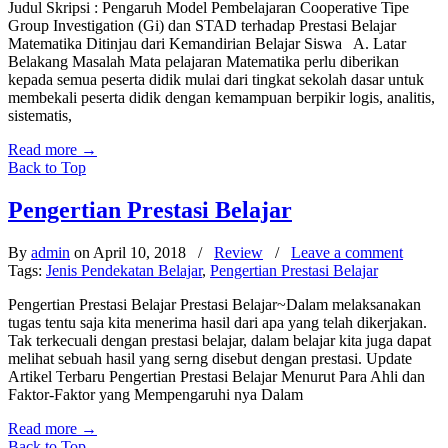
Judul Skripsi : Pengaruh Model Pembelajaran Cooperative Tipe
Group Investigation (Gi) dan STAD terhadap Prestasi Belajar
Matematika Ditinjau dari Kemandirian Belajar Siswa A. Latar
Belakang Masalah Mata pelajaran Matematika perlu diberikan
kepada semua peserta didik mulai dari tingkat sekolah dasar untuk
membekali peserta didik dengan kemampuan berpikir logis, analitis,
sistematis,
Read more
→
Back to Top
Pengertian Prestasi Belajar
By
admin
on April 10, 2018
/
Review
/
Leave a comment
Tags:
Jenis Pendekatan Belajar
,
Pengertian Prestasi Belajar
Pengertian Prestasi Belajar Prestasi Belajar~Dalam melaksanakan
tugas tentu saja kita menerima hasil dari apa yang telah dikerjakan.
Tak terkecuali dengan prestasi belajar, dalam belajar kita juga dapat
melihat sebuah hasil yang serng disebut dengan prestasi. Update
Artikel Terbaru Pengertian Prestasi Belajar Menurut Para Ahli dan
Faktor-Faktor yang Mempengaruhi nya Dalam
Read more
→
Back to Top