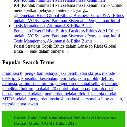
K4 (Kontak minimal 4 kali selama masa kehamilan)
K4 (Kontak minimal 4 kali selama masa kehamilan) ~ Untuk
mendapatkan pelayanan antenatal, yang...
Pemetaan Riset Global Ethics, Business Ethics & AI Ethics
melalui VOSviewer: Panduan Sistematis Penyusunan Judul
Tesis Manajemen, Akuntansi & Etika Bisnis
Posisi Strategis Topik Ethics dalam Lanskap Riset Global
Etika — baik dalam dimensi...
Popular Search Terms
imunisasi tt
,
pengertian bahaya
,
jasa pembuatan skripsi
,
metode
deskriptif
,
konsultan kesehatan
,
teori kebijakan publik
,
definisi
manusia
,
administrasi umum
,
pengertian personal selling
,
metode
penelitian hukum
,
makalah 20 contoh obat bebas
,
contoh obat
bebas
,
neonatal adalah
,
pengertian belajar efektif
,
belanja modal
,
MTBS adalah
,
pengertian institusi
,
institusi
,
personal selling adalah
,
metode tanya jawab
Daftar Judul Tesis Administrasi Publik dari Universitas
Gadjah Mada (UGM) Tahun 2023