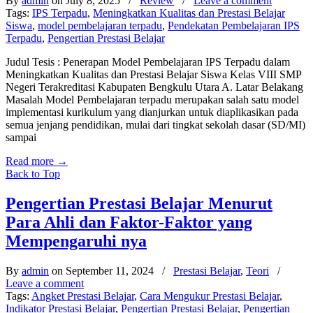
By
admin
on July 8, 2025
/
Review
/
Leave a comment
Tags:
IPS Terpadu
,
Meningkatkan Kualitas dan Prestasi Belajar
Siswa
,
model pembelajaran terpadu
,
Pendekatan Pembelajaran IPS
Terpadu
,
Pengertian Prestasi Belajar
Judul Tesis : Penerapan Model Pembelajaran IPS Terpadu dalam
Meningkatkan Kualitas dan Prestasi Belajar Siswa Kelas VIII SMP
Negeri Terakreditasi Kabupaten Bengkulu Utara A. Latar Belakang
Masalah Model Pembelajaran terpadu merupakan salah satu model
implementasi kurikulum yang dianjurkan untuk diaplikasikan pada
semua jenjang pendidikan, mulai dari tingkat sekolah dasar (SD/MI)
sampai
Read more
→
Back to Top
Pengertian Prestasi Belajar Menurut
Para Ahli dan Faktor-Faktor yang
Mempengaruhi nya
By
admin
on September 11, 2024
/
Prestasi Belajar
,
Teori
/
Leave a comment
Tags:
Angket Prestasi Belajar
,
Cara Mengukur Prestasi Belajar
,
Indikator Prestasi Belajar
,
Pengertian Prestasi Belajar
,
Pengertian