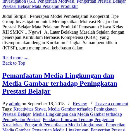
Investigation (GI)
,
Pengertian Motivasi
,
Pengertian Prestasi Belajar
,
Prestasi Belajar Mata Pelajaran Produktif
Judul Skripsi : Penerapan Model Pembelajaran Kooperatif Tipe
Group Investigation untuk Meningkatkan Motivasi Belajar dan
Prestasi Belajar Mata Pelajaran Produktif Pemasaran Siswa Kelas
XII SMKN 1 Ngawi A. Latar Belakang Masalah Sejalan dengan
penerapan Kurikulum Berbasis Kompetensi (KBK), yang
disempurnakan dengan Kurikulum Tingkat Satuan pendidikan
(KTSP), guru mempunyai kebebasan dalam
Read more
→
Back to Top
Pemanfaatan Media Lingkungan dan
Media Gambar terhadap Peningkatan
Prestasi Belajar
By
admin
on September 18, 2018
/
Review
/
Leave a comment
Tags:
Kreativitas Siswa
,
Media Gambar terhadap Peningkatan
Prestasi Belajar
,
Media Lingkungan dan Media Gambar terhadap
Peningkatan Prestasi
,
Pendapat Ilmuwan Tentang Pengertian
Kreativitas
,
Pengaruh Pemanfaatan Media Lingkungan
,
Pengertian
Media Gambar
,
Pengertian Media Lingkungan
,
Pengertian Prestasi