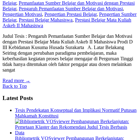
Belajar
,
Pemanfaatan Sumber Belajar dan Motivasi dengan Prestasi
Belajar
,
Pengaruh Pemanfaatan Sumber Belajar dan Motivasi
,
Pengertian Motivasi
,
Pengertian Prestasi Belajar
,
Pengertian Sumber
Belajar
,
Prestasi Belajar Mahasiswa
,
Prestasi Belajar Mata Kuliah
Askeb II Mahasiswa
Judul Tesis : Pengaruh Pemanfaatan Sumber Belajar dan Motivasi
dengan Prestasi Belajar Mata Kuliah Askeb II Mahasiswa Prodi D
III Kebidanan Kusuma Husada Surakarta A. Latar Belakang
Seiring dengan perubahan paradigma pembelajaran, maka
keberhasilan kegiatan proses belajar mengajar di Perguruan Tinggi
tidak hanya ditentukan oleh faktor pengajar atau dosen melainkan
sangat
Read more
→
Back to Top
Latest Posts
Tesis Pendekatan Konseptual dan Implikasi Normatif Putusan
Mahkamah Konstitusi
Bibliometrik VOSviewer Pembangunan Berkelanjutan: