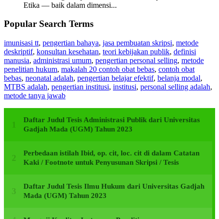
Etika — baik dalam dimensi...
Popular Search Terms
imunisasi tt
,
pengertian bahaya
,
jasa pembuatan skripsi
,
metode
deskriptif
,
konsultan kesehatan
,
teori kebijakan publik
,
definisi
manusia
,
administrasi umum
,
pengertian personal selling
,
metode
penelitian hukum
,
makalah 20 contoh obat bebas
,
contoh obat
bebas
,
neonatal adalah
,
pengertian belajar efektif
,
belanja modal
,
MTBS adalah
,
pengertian institusi
,
institusi
,
personal selling adalah
,
metode tanya jawab
Daftar Judul Tesis Administrasi Publik dari Universitas
Gadjah Mada (UGM) Tahun 2023
Perbedaan istilah Ibid, op. cit, loc. cit di dalam Catatan
Kaki / Footnote untuk Penyusunan Skripsi / Tesis
Daftar Judul Tesis Ilmu Hukum dari Universitas Gadjah
Mada (UGM) Tahun 2023