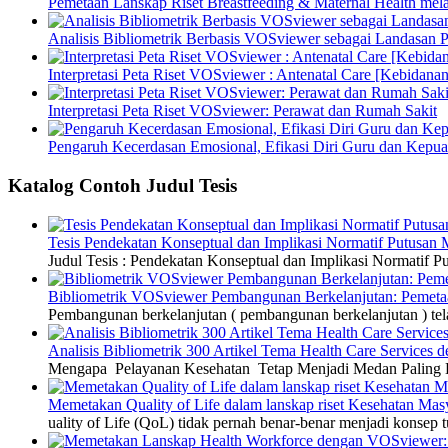
Pemetaan Lanskap Riset Breastfeeding & Maternal Health mel
Analisis Bibliometrik Berbasis VOSviewer sebagai Landasan P
Interpretasi Peta Riset VOSviewer : Antenatal Care [Kebidanan
Interpretasi Peta Riset VOSviewer: Perawat dan Rumah Sakit
Pengaruh Kecerdasan Emosional, Efikasi Diri Guru dan Kepua
Katalog Contoh Judul Tesis
Tesis Pendekatan Konseptual dan Implikasi Normatif Putusan
Judul Tesis : Pendekatan Konseptual dan Implikasi Normatif
Bibliometrik VOSviewer Pembangunan Berkelanjutan: Pemetaa
Pembangunan berkelanjutan ( pembangunan berkelanjutan ) tel
Analisis Bibliometrik 300 Artikel Tema Health Care Service
Mengapa Pelayanan Kesehatan Tetap Menjadi Medan Paling Di
Memetakan Quality of Life dalam lanskap riset Kesehatan M
uality of Life (QoL) tidak pernah benar-benar menjadi konsep t