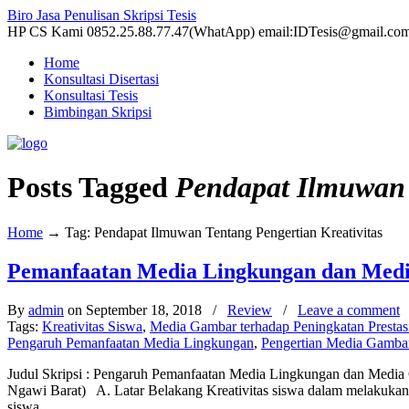
Biro Jasa Penulisan Skripsi Tesis
HP CS Kami 0852.25.88.77.47(WhatApp) email:IDTesis@gmail.co
Home
Konsultasi Disertasi
Konsultasi Tesis
Bimbingan Skripsi
Posts Tagged
Pendapat Ilmuwan 
Home
→
Tag: Pendapat Ilmuwan Tentang Pengertian Kreativitas
Pemanfaatan Media Lingkungan dan Media
By
admin
on September 18, 2018
/
Review
/
Leave a comment
Tags:
Kreativitas Siswa
,
Media Gambar terhadap Peningkatan Prestasi
Pengaruh Pemanfaatan Media Lingkungan
,
Pengertian Media Gamba
Judul Skripsi : Pengaruh Pemanfaatan Media Lingkungan dan Media G
Ngawi Barat) A. Latar Belakang Kreativitas siswa dalam melakukan 
siswa