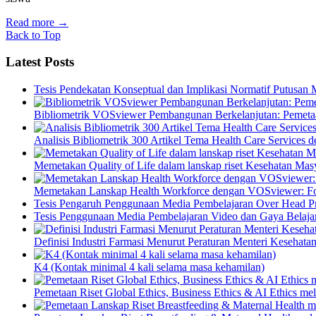
Read more
→
Back to Top
Latest Posts
Tesis Pendekatan Konseptual dan Implikasi Normatif Putusan
Bibliometrik VOSviewer Pembangunan Berkelanjutan: Pemetaa
Analisis Bibliometrik 300 Artikel Tema Health Care Service
Memetakan Quality of Life dalam lanskap riset Kesehatan M
Memetakan Lanskap Health Workforce dengan VOSviewer: Fon
Tesis Pengaruh Penggunaan Media Pembelajaran Over Head Pro
Tesis Penggunaan Media Pembelajaran Video dan Gaya Belajar
Definisi Industri Farmasi Menurut Peraturan Menteri Kesehata
K4 (Kontak minimal 4 kali selama masa kehamilan)
Pemetaan Riset Global Ethics, Business Ethics & AI Ethics m