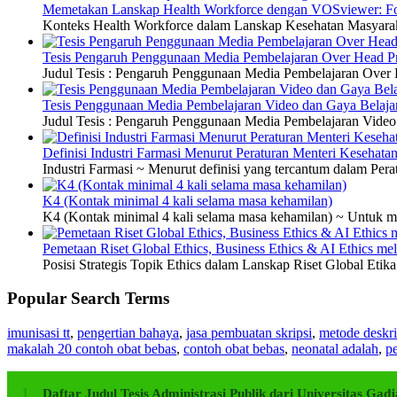
Memetakan Lanskap Health Workforce dengan VOSviewer: Fon
Konteks Health Workforce dalam Lanskap Kesehatan Masyarakat
Tesis Pengaruh Penggunaan Media Pembelajaran Over Head Pro
Judul Tesis : Pengaruh Penggunaan Media Pembelajaran Over H
Tesis Penggunaan Media Pembelajaran Video dan Gaya Belajar
Judul Tesis : Pengaruh Penggunaan Media Pembelajaran Video 
Definisi Industri Farmasi Menurut Peraturan Menteri Kesehata
Industri Farmasi ~ Menurut definisi yang tercantum dalam P
K4 (Kontak minimal 4 kali selama masa kehamilan)
K4 (Kontak minimal 4 kali selama masa kehamilan) ~ Untuk me
Pemetaan Riset Global Ethics, Business Ethics & AI Ethics m
Posisi Strategis Topik Ethics dalam Lanskap Riset Global Etik
Popular Search Terms
imunisasi tt
,
pengertian bahaya
,
jasa pembuatan skripsi
,
metode deskri
makalah 20 contoh obat bebas
,
contoh obat bebas
,
neonatal adalah
,
pe
Daftar Judul Tesis Administrasi Publik dari Universitas G