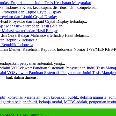
dasi Empiris untuk Judul Tesis Kesehatan Masyarakat
 Indonesia Krisis kecukupan, distribusi, dan kompetensi...
yektor dan Liquid Crytal Display
ead Proyektor dan Liquid Crytal Display terhadap...
 Mahasiswa terhadap Hasil Belajar
dan Gaya Belajar Mahasiswa terhadap Hasil Belajar...
n Republik Indonesia
eraturan Menteri Kesehatan Republik Indonesia Nomor 1799/MENKES/P
ndapatkan pelayanan antenatal, yang...
elalui VOSviewer: Panduan Sistematis Penyusunan Judul Tesis Manajem
a — baik dalam dimensi...
ptif
,
konsultan kesehatan
,
teori kebijakan publik
,
definisi manusia
,
admi
ngertian belajar efektif
,
belanja modal
,
MTBS adalah
,
pengertian instit
adjah Mada (UGM) Tahun 2023