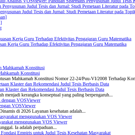
alui Analisis VOSviewer: Panduan Sistematis Penyusunan Judul Tesis
enyusunan Judul Tesis dan Jurnal: Studi Pemetaan Literatur pada Top
]
san Kerja Guru Terhadap Efektivitas Pengajaran Guru Matematika
 Mahkamah Konstitusi
 Putusan Mahkamah Konstitusi Nomor 22-24/Puu-VI/2008 Terhadap Kon
n Klaster dan Rekomendasi Judul Tesis Berbasis Data
ah menjadi kerangka konseptual yang paling berpengaruh...
s dengan VOSViewer
namis di 2026 Layanan kesehatan adalah...
asyarakat menggunakan VOS Viewer
unggal. Ia adalah perpaduan...