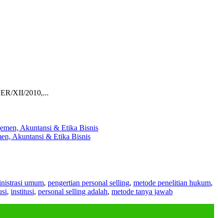
ER/XII/2010,...
en, Akuntansi & Etika Bisnis
nistrasi umum
,
pengertian personal selling
,
metode penelitian hukum
,
usi
,
institusi
,
personal selling adalah
,
metode tanya jawab