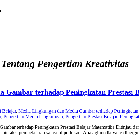
m
Tentang Pengertian Kreativitas
 Gambar terhadap Peningkatan Prestasi B
 Belajar
,
Media Lingkungan dan Media Gambar terhadap Peningkatan 
r
,
Pengertian Media Lingkungan
,
Pengertian Prestasi Belajar
,
Peningkat
ambar terhadap Peningkatan Prestasi Belajar Matematika Ditinjau dar
interaksi pembelajaran sangat diperlukan. Apalagi media yang diper