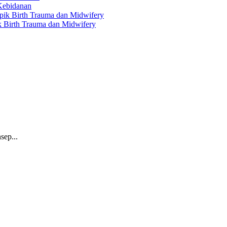
 Kebidanan
ik Birth Trauma dan Midwifery
sep...