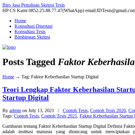
Biro Jasa Penulisan Skripsi Tesis
HP CS Kami 0852.25.88.77.47(WhatApp) email:IDTesis@gmail.co
Home
Konsultasi Disertasi
Konsultasi Tesis
Bimbingan Skripsi
Posts Tagged
Faktor Keberhasila
Home
→
Tag: Faktor Keberhasilan Startup Digital
Teori Lengkap Faktor Keberhasilan Startu
Startup Digital
By
admin
on July 13, 2021
/
Contoh Tesis
,
Contoh Tesis 2020
,
Con
Tags:
Contoh Tesis
,
Contoh Tesis 2021
,
Faktor Keberhasilan Startup 
Gambaran tentang Faktor Keberhasilan Startup Digital Definisi Fak
adalah institusi manusia yang dirancang untuk menciptakan pr