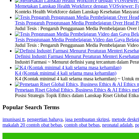
Memetakan Lanskap Health Workforce dengan VOSviewer: Fon
Konteks Health Workforce dalam Lanskap Kesehatan Masyarakat
Tesis Pengaruh Penggunaan Media Pembelajaran Over Head Pro
Judul Tesis : Pengaruh Penggunaan Media Pembelajaran Over H
Tesis Penggunaan Media Pembelajaran Video dan Gaya Belajar
Judul Tesis : Pengaruh Penggunaan Media Pembelajaran Video 
Definisi Industri Farmasi Menurut Peraturan Menteri Kesehata
Industri Farmasi ~ Menurut definisi yang tercantum dalam P
K4 (Kontak minimal 4 kali selama masa kehamilan)
K4 (Kontak minimal 4 kali selama masa kehamilan) ~ Untuk me
Pemetaan Riset Global Ethics, Business Ethics & AI Ethics m
Posisi Strategis Topik Ethics dalam Lanskap Riset Global Etik
Popular Search Terms
imunisasi tt
,
pengertian bahaya
,
jasa pembuatan skripsi
,
metode deskri
makalah 20 contoh obat bebas
,
contoh obat bebas
,
neonatal adalah
,
pe