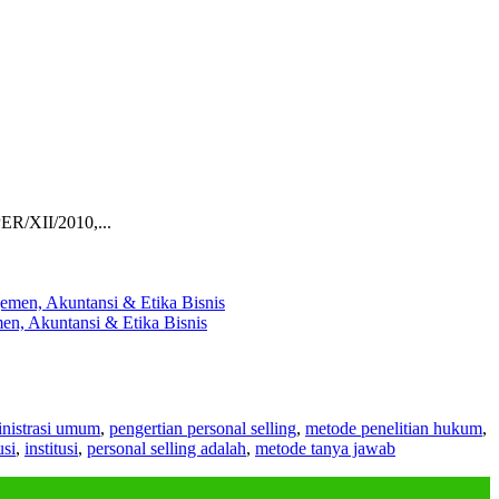
ER/XII/2010,...
en, Akuntansi & Etika Bisnis
nistrasi umum
,
pengertian personal selling
,
metode penelitian hukum
,
usi
,
institusi
,
personal selling adalah
,
metode tanya jawab