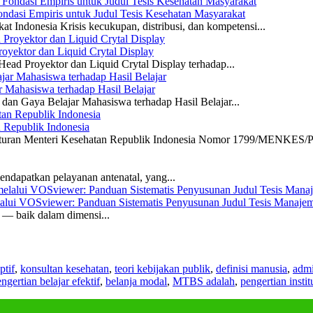
dasi Empiris untuk Judul Tesis Kesehatan Masyarakat
 Indonesia Krisis kecukupan, distribusi, dan kompetensi...
yektor dan Liquid Crytal Display
ead Proyektor dan Liquid Crytal Display terhadap...
 Mahasiswa terhadap Hasil Belajar
dan Gaya Belajar Mahasiswa terhadap Hasil Belajar...
n Republik Indonesia
eraturan Menteri Kesehatan Republik Indonesia Nomor 1799/MENKES/P
ndapatkan pelayanan antenatal, yang...
elalui VOSviewer: Panduan Sistematis Penyusunan Judul Tesis Manajem
a — baik dalam dimensi...
ptif
,
konsultan kesehatan
,
teori kebijakan publik
,
definisi manusia
,
admi
ngertian belajar efektif
,
belanja modal
,
MTBS adalah
,
pengertian instit