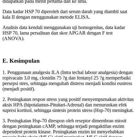
didapatkan pada menit pertama dan ke lima.
Data kadar HSP 70 diperoleh dari serum darah yang diambil saat
kala II dengan menggunakan metode ELISA.
Analisis data kendali menggunakan uji homogenitas, data kadar
HSP 70, lama persalinan dan skor APGAR dengan F test
(ANOVA).
E. Kesimpulan
1. Penggunaan analgesia ILA (Intra techal labour analgesia) dengan
ropivacain 3,0 mg, clonidin 75 ?g dan fentanyl 25 ?g memperbaiki
persepsi stres, sehingga mengubah distress menjadi kondisi eustress
(menjadi positif).
2. Peningkatan respon stress yang positif menyempurnakan aktivitas
aksis HPA (hipotalamus-Pituitari-Adrenal) dan menurunkan efek
supresi kortisol, sehingga sintesis protein stress (Hsp-70) meningkat.
3. Peningkatan Hsp-70 direspon oleh reseptor dimembran miosit
dengan peningkatan cAMP, sehingga terjadi pengaktifan enzim
dependent protein kinase. Peningkatan enzim ini menyebabkan