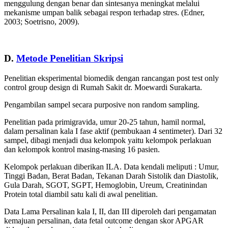
menggulung dengan benar dan sintesanya meningkat melalui
mekanisme umpan balik sebagai respon terhadap stres. (Edner,
2003; Soetrisno, 2009).
D.
Metode Penelitian Skripsi
Penelitian eksperimental biomedik dengan rancangan post test only
control group design di Rumah Sakit dr. Moewardi Surakarta.
Pengambilan sampel secara purposive non random sampling.
Penelitian pada primigravida, umur 20-25 tahun, hamil normal,
dalam persalinan kala I fase aktif (pembukaan 4 sentimeter). Dari 32
sampel, dibagi menjadi dua kelompok yaitu kelompok perlakuan
dan kelompok kontrol masing-masing 16 pasien.
Kelompok perlakuan diberikan ILA. Data kendali meliputi : Umur,
Tinggi Badan, Berat Badan, Tekanan Darah Sistolik dan Diastolik,
Gula Darah, SGOT, SGPT, Hemoglobin, Ureum, Creatinindan
Protein total diambil satu kali di awal penelitian.
Data Lama Persalinan kala I, II, dan III diperoleh dari pengamatan
kemajuan persalinan, data fetal outcome dengan skor APGAR