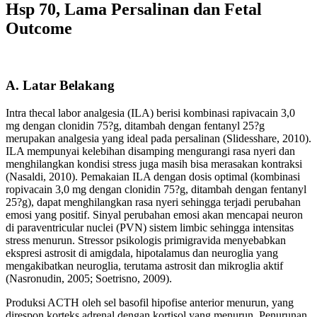
Hsp 70, Lama Persalinan dan Fetal
Outcome
A. Latar Belakang
Intra thecal labor analgesia (ILA) berisi kombinasi rapivacain 3,0
mg dengan clonidin 75?g, ditambah dengan fentanyl 25?g
merupakan analgesia yang ideal pada persalinan (Slidesshare, 2010).
ILA mempunyai kelebihan disamping mengurangi rasa nyeri dan
menghilangkan kondisi stress juga masih bisa merasakan kontraksi
(Nasaldi, 2010). Pemakaian ILA dengan dosis optimal (kombinasi
ropivacain 3,0 mg dengan clonidin 75?g, ditambah dengan fentanyl
25?g), dapat menghilangkan rasa nyeri sehingga terjadi perubahan
emosi yang positif. Sinyal perubahan emosi akan mencapai neuron
di paraventricular nuclei (PVN) sistem limbic sehingga intensitas
stress menurun. Stressor psikologis primigravida menyebabkan
ekspresi astrosit di amigdala, hipotalamus dan neuroglia yang
mengakibatkan neuroglia, terutama astrosit dan mikroglia aktif
(Nasronudin, 2005; Soetrisno, 2009).
Produksi ACTH oleh sel basofil hipofise anterior menurun, yang
direspon korteks adrenal dengan kortisol yang menurun. Penurunan