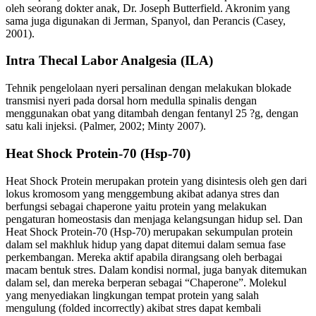
oleh seorang dokter anak, Dr. Joseph Butterfield. Akronim yang
sama juga digunakan di Jerman, Spanyol, dan Perancis (Casey,
2001).
Intra Thecal Labor Analgesia (ILA)
Tehnik pengelolaan nyeri persalinan dengan melakukan blokade
transmisi nyeri pada dorsal horn medulla spinalis dengan
menggunakan obat yang ditambah dengan fentanyl 25 ?g, dengan
satu kali injeksi. (Palmer, 2002; Minty 2007).
Heat Shock Protein-70 (Hsp-70)
Heat Shock Protein merupakan protein yang disintesis oleh gen dari
lokus kromosom yang menggembung akibat adanya stres dan
berfungsi sebagai chaperone yaitu protein yang melakukan
pengaturan homeostasis dan menjaga kelangsungan hidup sel. Dan
Heat Shock Protein-70 (Hsp-70) merupakan sekumpulan protein
dalam sel makhluk hidup yang dapat ditemui dalam semua fase
perkembangan. Mereka aktif apabila dirangsang oleh berbagai
macam bentuk stres. Dalam kondisi normal, juga banyak ditemukan
dalam sel, dan mereka berperan sebagai “Chaperone”. Molekul
yang menyediakan lingkungan tempat protein yang salah
mengulung (folded incorrectly) akibat stres dapat kembali