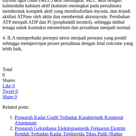
myosin light chain (MLC) aktif meningkat. MLC aktif dengan
kalmodulin kalsium aktif (kalsium meningkat pada persalinan)
membentuk komplek aktif yang memfosforilasi myosin, dan terjadi
aktifasi ATPase oleh aktin dan membentuk aktomyosin. Perubahan
ATP menjadi ADP dan Pi (posphatidil inositol), sehingga timbul
tenaga untuk kontraksi miometrium dan persalinan menjadi normal.
4. ILA memperbaiki persepsi stress menjadi persepsi yang positif
sehingga mempercepat proses persalinan dengan fetal outcome yang
lebih baik.
Total
0
Shares
Like
0
Tweet
0
Share
0
Related posts:
Pengaruh Kadar Grafit Terhadap Karakteristik Komposit
Aluminium
Pengaruh Gelombang Elektromagnetik Frekuensi Ekstrim
Rendah Terhadap Kadar Trigliserida Tikus Putih (Rattus