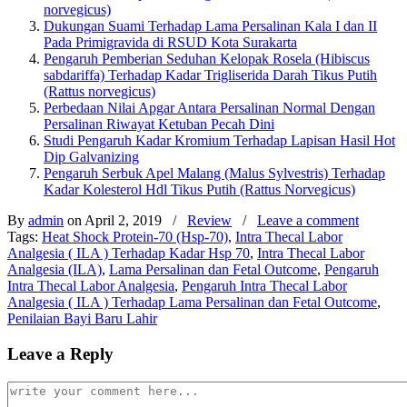
norvegicus)
Dukungan Suami Terhadap Lama Persalinan Kala I dan II
Pada Primigravida di RSUD Kota Surakarta
Pengaruh Pemberian Seduhan Kelopak Rosela (Hibiscus
sabdariffa) Terhadap Kadar Trigliserida Darah Tikus Putih
(Rattus norvegicus)
Perbedaan Nilai Apgar Antara Persalinan Normal Dengan
Persalinan Riwayat Ketuban Pecah Dini
Studi Pengaruh Kadar Kromium Terhadap Lapisan Hasil Hot
Dip Galvanizing
Pengaruh Serbuk Apel Malang (Malus Sylvestris) Terhadap
Kadar Kolesterol Hdl Tikus Putih (Rattus Norvegicus)
By
admin
on April 2, 2019
/
Review
/
Leave a comment
Tags:
Heat Shock Protein-70 (Hsp-70)
,
Intra Thecal Labor
Analgesia ( ILA ) Terhadap Kadar Hsp 70
,
Intra Thecal Labor
Analgesia (ILA)
,
Lama Persalinan dan Fetal Outcome
,
Pengaruh
Intra Thecal Labor Analgesia
,
Pengaruh Intra Thecal Labor
Analgesia ( ILA ) Terhadap Lama Persalinan dan Fetal Outcome
,
Penilaian Bayi Baru Lahir
Leave a Reply