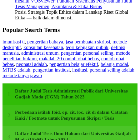
melalui VOSviewer: Panduan Sistematis Penyusunan Judul
Tesis Manajemen, Akuntansi & Etika Bisnis
Posisi Strategis Topik Ethics dalam Lanskap Riset Global
Etika — baik dalam dimensi...
Popular Search Terms
imunisasi tt
,
pengertian bahaya
,
jasa pembuatan skripsi
,
metode
deskriptif
,
konsultan kesehatan
,
teori kebijakan publik
,
definisi
manusia
,
administrasi umum
,
pengertian personal selling
,
metode
penelitian hukum
,
makalah 20 contoh obat bebas
,
contoh obat
bebas
,
neonatal adalah
,
pengertian belajar efektif
,
belanja modal
,
MTBS adalah
,
pengertian institusi
,
institusi
,
personal selling adalah
,
metode tanya jawab
Daftar Judul Tesis Administrasi Publik dari Universitas
Gadjah Mada (UGM) Tahun 2023
Perbedaan istilah Ibid, op. cit, loc. cit di dalam Catatan
Kaki / Footnote untuk Penyusunan Skripsi / Tesis
Daftar Judul Tesis Ilmu Hukum dari Universitas Gadjah
Mada (UGM) Tahun 2023