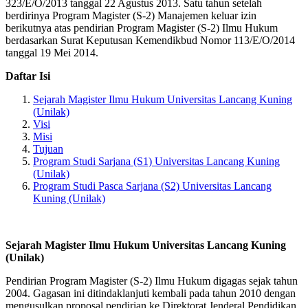
323/E/O/2013 tanggal 22 Agustus 2013. Satu tahun setelah
berdirinya Program Magister (S-2) Manajemen keluar izin
berikutnya atas pendirian Program Magister (S-2) Ilmu Hukum
berdasarkan Surat Keputusan Kemendikbud Nomor 113/E/O/2014
tanggal 19 Mei 2014.
Daftar Isi
Sejarah Magister Ilmu Hukum Universitas Lancang Kuning
(Unilak)
Visi
Misi
Tujuan
Program Studi Sarjana (S1) Universitas Lancang Kuning
(Unilak)
Program Studi Pasca Sarjana (S2) Universitas Lancang
Kuning (Unilak)
Sejarah Magister Ilmu Hukum Universitas Lancang Kuning
(Unilak)
Pendirian Program Magister (S-2) Ilmu Hukum digagas sejak tahun
2004. Gagasan ini ditindaklanjuti kembali pada tahun 2010 dengan
mengusulkan proposal pendirian ke Direktorat Jenderal Pendidikan