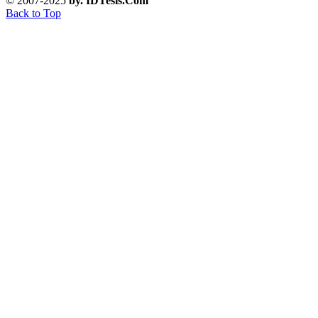
© 2007-2025
by. IDTesis.Com
Back to Top