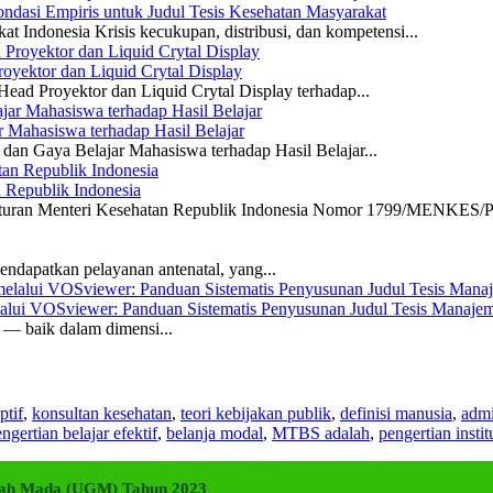
dasi Empiris untuk Judul Tesis Kesehatan Masyarakat
 Indonesia Krisis kecukupan, distribusi, dan kompetensi...
yektor dan Liquid Crytal Display
ead Proyektor dan Liquid Crytal Display terhadap...
 Mahasiswa terhadap Hasil Belajar
dan Gaya Belajar Mahasiswa terhadap Hasil Belajar...
n Republik Indonesia
eraturan Menteri Kesehatan Republik Indonesia Nomor 1799/MENKES/P
ndapatkan pelayanan antenatal, yang...
elalui VOSviewer: Panduan Sistematis Penyusunan Judul Tesis Manajem
a — baik dalam dimensi...
ptif
,
konsultan kesehatan
,
teori kebijakan publik
,
definisi manusia
,
admi
ngertian belajar efektif
,
belanja modal
,
MTBS adalah
,
pengertian instit
adjah Mada (UGM) Tahun 2023