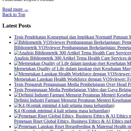
Read more
→
Back to Top
Latest Posts
Tesis Pendekatan Konseptual dan Implikasi Normatif Putusan
Bibliometrik VOSviewer Pembangunan Berkelanjutan: Pemetaa
Analisis Bibliometrik 300 Artikel Tema Health Care Service
Memetakan Quality of Life dalam lanskap riset Kesehatan M
Memetakan Lanskap Health Workforce dengan VOSviewer: Fon
Tesis Pengaruh Penggunaan Media Pembelajaran Over Head Pro
Tesis Penggunaan Media Pembelajaran Video dan Gaya Belajar
Definisi Industri Farmasi Menurut Peraturan Menteri Kesehata
K4 (Kontak minimal 4 kali selama masa kehamilan)
Pemetaan Riset Global Ethics, Business Ethics & AI Ethics m