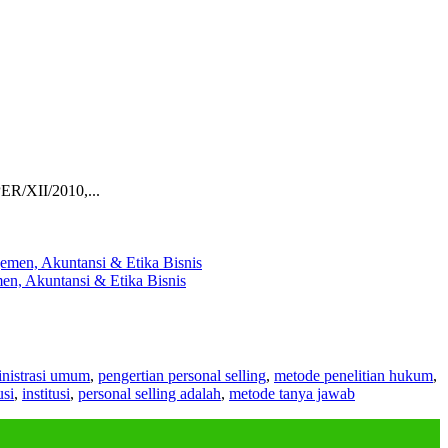
ER/XII/2010,...
en, Akuntansi & Etika Bisnis
nistrasi umum
,
pengertian personal selling
,
metode penelitian hukum
,
usi
,
institusi
,
personal selling adalah
,
metode tanya jawab