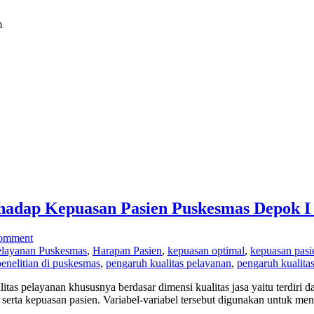
m
rhadap Kepuasan Pasien Puskesmas Depok I
comment
elayanan Puskesmas
,
Harapan Pasien
,
kepuasan optimal
,
kepuasan pasi
penelitian di puskesmas
,
pengaruh kualitas pelayanan
,
pengaruh kualita
 pelayanan khususnya berdasar dimensi kualitas jasa yaitu terdiri dari 
) serta kepuasan pasien. Variabel-variabel tersebut digunakan untuk me