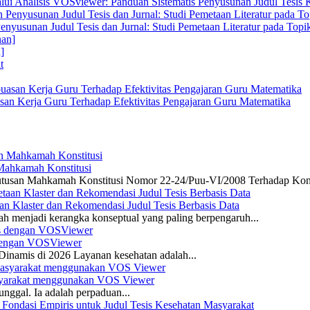
alui Analisis VOSviewer: Panduan Sistematis Penyusunan Judul Tesis
enyusunan Judul Tesis dan Jurnal: Studi Pemetaan Literatur pada Top
]
san Kerja Guru Terhadap Efektivitas Pengajaran Guru Matematika
 Mahkamah Konstitusi
 Putusan Mahkamah Konstitusi Nomor 22-24/Puu-VI/2008 Terhadap Kon
n Klaster dan Rekomendasi Judul Tesis Berbasis Data
ah menjadi kerangka konseptual yang paling berpengaruh...
s dengan VOSViewer
namis di 2026 Layanan kesehatan adalah...
asyarakat menggunakan VOS Viewer
unggal. Ia adalah perpaduan...