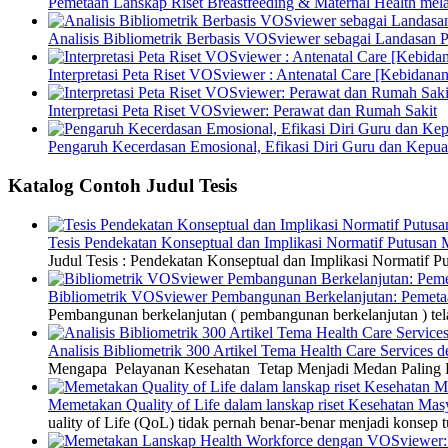
Pemetaan Lanskap Riset Breastfeeding & Maternal Health mel
Analisis Bibliometrik Berbasis VOSviewer sebagai Landasan P
Interpretasi Peta Riset VOSviewer : Antenatal Care [Kebidanan
Interpretasi Peta Riset VOSviewer: Perawat dan Rumah Sakit
Pengaruh Kecerdasan Emosional, Efikasi Diri Guru dan Kepua
Katalog Contoh Judul Tesis
Tesis Pendekatan Konseptual dan Implikasi Normatif Putusan
Judul Tesis : Pendekatan Konseptual dan Implikasi Normatif
Bibliometrik VOSviewer Pembangunan Berkelanjutan: Pemetaa
Pembangunan berkelanjutan ( pembangunan berkelanjutan ) tel
Analisis Bibliometrik 300 Artikel Tema Health Care Service
Mengapa Pelayanan Kesehatan Tetap Menjadi Medan Paling Di
Memetakan Quality of Life dalam lanskap riset Kesehatan M
uality of Life (QoL) tidak pernah benar-benar menjadi konsep t