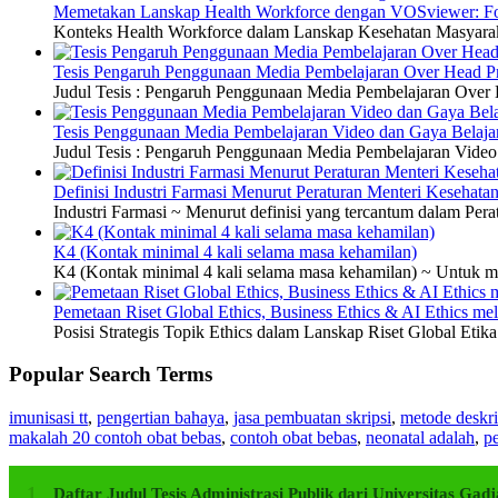
Memetakan Lanskap Health Workforce dengan VOSviewer: Fon
Konteks Health Workforce dalam Lanskap Kesehatan Masyarakat
Tesis Pengaruh Penggunaan Media Pembelajaran Over Head Pro
Judul Tesis : Pengaruh Penggunaan Media Pembelajaran Over H
Tesis Penggunaan Media Pembelajaran Video dan Gaya Belajar
Judul Tesis : Pengaruh Penggunaan Media Pembelajaran Video 
Definisi Industri Farmasi Menurut Peraturan Menteri Kesehata
Industri Farmasi ~ Menurut definisi yang tercantum dalam P
K4 (Kontak minimal 4 kali selama masa kehamilan)
K4 (Kontak minimal 4 kali selama masa kehamilan) ~ Untuk me
Pemetaan Riset Global Ethics, Business Ethics & AI Ethics m
Posisi Strategis Topik Ethics dalam Lanskap Riset Global Etik
Popular Search Terms
imunisasi tt
,
pengertian bahaya
,
jasa pembuatan skripsi
,
metode deskri
makalah 20 contoh obat bebas
,
contoh obat bebas
,
neonatal adalah
,
pe
Daftar Judul Tesis Administrasi Publik dari Universitas G