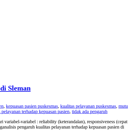
 di Sleman
en
,
kepuasan pasien puskesmas
,
kualitas pelayanan puskesmas
,
mutu
s pelayanan terhadap kepuasan pasien
,
tidak ada pengaruh
variabel-variabel : reliability (keterandalan), responsiveness (cepat
nganalisis pengaruh kualitas pelayanan terhadap kepuasan pasien di