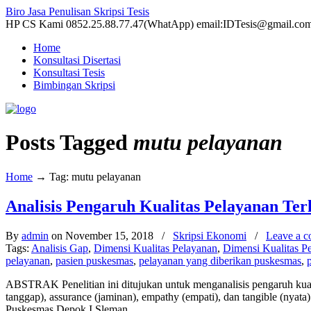
Biro Jasa Penulisan Skripsi Tesis
HP CS Kami 0852.25.88.77.47(WhatApp) email:IDTesis@gmail.co
Home
Konsultasi Disertasi
Konsultasi Tesis
Bimbingan Skripsi
Posts Tagged
mutu pelayanan
Home
→
Tag: mutu pelayanan
Analisis Pengaruh Kualitas Pelayanan Te
By
admin
on November 15, 2018
/
Skripsi Ekonomi
/
Leave a 
Tags:
Analisis Gap
,
Dimensi Kualitas Pelayanan
,
Dimensi Kualitas P
pelayanan
,
pasien puskesmas
,
pelayanan yang diberikan puskesmas
,
ABSTRAK Penelitian ini ditujukan untuk menganalisis pengaruh kualitas
tanggap), assurance (jaminan), empathy (empati), dan tangible (nyata
Puskesmas Depok I Sleman