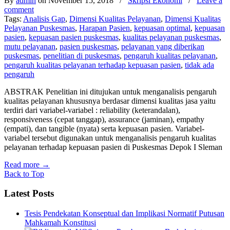
By
admin
on November 15, 2018
/
Skripsi Ekonomi
/
Leave a
comment
Tags:
Analisis Gap
,
Dimensi Kualitas Pelayanan
,
Dimensi Kualitas
Pelayanan Puskesmas
,
Harapan Pasien
,
kepuasan optimal
,
kepuasan
pasien
,
kepuasan pasien puskesmas
,
kualitas pelayanan puskesmas
,
mutu pelayanan
,
pasien puskesmas
,
pelayanan yang diberikan
puskesmas
,
penelitian di puskesmas
,
pengaruh kualitas pelayanan
,
pengaruh kualitas pelayanan terhadap kepuasan pasien
,
tidak ada
pengaruh
ABSTRAK Penelitian ini ditujukan untuk menganalisis pengaruh
kualitas pelayanan khususnya berdasar dimensi kualitas jasa yaitu
terdiri dari variabel-variabel : reliability (keterandalan),
responsiveness (cepat tanggap), assurance (jaminan), empathy
(empati), dan tangible (nyata) serta kepuasan pasien. Variabel-
variabel tersebut digunakan untuk menganalisis pengaruh kualitas
pelayanan terhadap kepuasan pasien di Puskesmas Depok I Sleman
Read more
→
Back to Top
Latest Posts
Tesis Pendekatan Konseptual dan Implikasi Normatif Putusan
Mahkamah Konstitusi