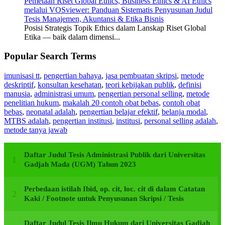
Pemetaan Riset Global Ethics, Business Ethics & AI Ethics
melalui VOSviewer: Panduan Sistematis Penyusunan Judul
Tesis Manajemen, Akuntansi & Etika Bisnis
Posisi Strategis Topik Ethics dalam Lanskap Riset Global
Etika — baik dalam dimensi...
Popular Search Terms
imunisasi tt
,
pengertian bahaya
,
jasa pembuatan skripsi
,
metode
deskriptif
,
konsultan kesehatan
,
teori kebijakan publik
,
definisi
manusia
,
administrasi umum
,
pengertian personal selling
,
metode
penelitian hukum
,
makalah 20 contoh obat bebas
,
contoh obat
bebas
,
neonatal adalah
,
pengertian belajar efektif
,
belanja modal
,
MTBS adalah
,
pengertian institusi
,
institusi
,
personal selling adalah
,
metode tanya jawab
Daftar Judul Tesis Administrasi Publik dari Universitas
Gadjah Mada (UGM) Tahun 2023
Perbedaan istilah Ibid, op. cit, loc. cit di dalam Catatan
Kaki / Footnote untuk Penyusunan Skripsi / Tesis
Daftar Judul Tesis Ilmu Hukum dari Universitas Gadjah