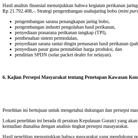
Hasil analisis finansial menunjukkan bahwa kegiatan perikanan jari
Rp 21.792.408,-. Strategi pengembangan usahajaring bobo (
mini purs
pengembangan sarana penangkapan jaring bobo,
pengembangan industri pengolahan hasil perikanan,
penyediaan prasarana perikanan tangkap (TPI),
pembenahan sistem permodalan,
penyediaan sarana rantai dingin pemasaran hasil perikanan (pabr
penyediaan pasar guna penstabilan harga produksi, dan
pendirian SPDN (solar packet dealer for nelayan).
6. Kajian Persepsi Masyarakat tentang Penetapan Kawasan Ko
Penelitian ini bertujuan untuk mengetahui dukungan dan persepsi mas
Lokasi penelitian ini berada di perairan Kepulauan Guraici yang aka
kemudian dianalisa dengan analisis tingkat persepsi masayarakat.
Hasil penelitian menunjukkan bahwa masyarakat yang mendukung p