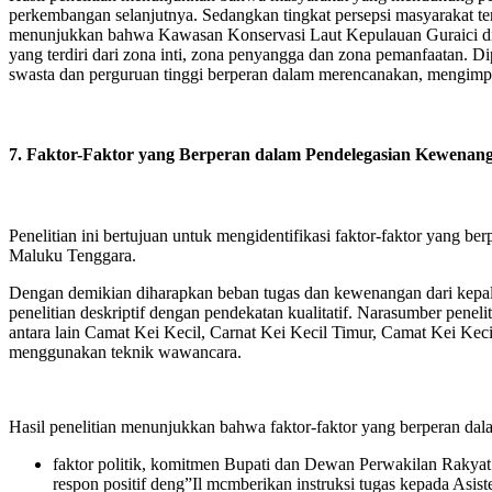
perkembangan selanjutnya. Sedangkan tingkat persepsi masyarakat ter
menunjukkan bahwa Kawasan Konservasi Laut Kepulauan Guraici dia
yang terdiri dari zona inti, zona penyangga dan zona pemanfaatan. 
swasta dan perguruan tinggi berperan dalam merencanakan, mengimpl
7. Faktor-Faktor yang Berperan dalam Pendelegasian Kewena
Penelitian ini bertujuan untuk mengidentifikasi faktor-faktor yang
Maluku Tenggara.
Dengan demikian diharapkan beban tugas dan kewenangan dari kepala 
penelitian deskriptif dengan pendekatan kualitatif. Narasumber pen
antara lain Camat Kei Kecil, Carnat Kei Kecil Timur, Camat Kei Kec
menggunakan teknik wawancara.
Hasil penelitian menunjukkan bahwa faktor-faktor yang berperan da
faktor politik, komitmen Bupati dan Dewan Perwakilan Rakyat 
respon positif deng”Il mcmberikan instruksi tugas kepada Asi