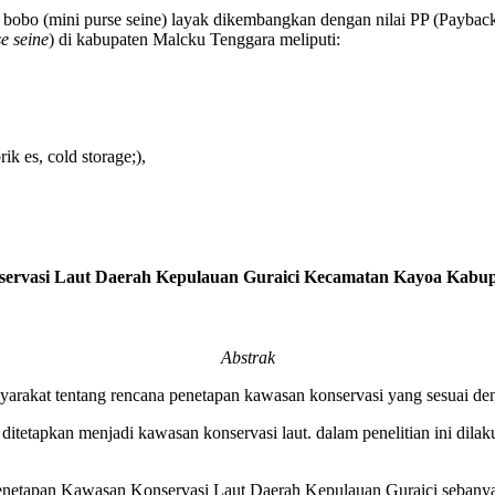
ng bobo (mini purse seine) layak dikembangkan dengan nilai PP (Payba
e seine
) di kabupaten Malcku Tenggara meliputi:
ik es, cold storage;),
nservasi Laut Daerah Kepulauan Guraici Kecamatan Kayoa Kabup
Abstrak
yarakat tentang rencana penetapan kawasan konservasi yang sesuai den
n ditetapkan menjadi kawasan konservasi laut. dalam penelitian ini di
enetapan Kawasan Konservasi Laut Daerah Kepulauan Guraici seban