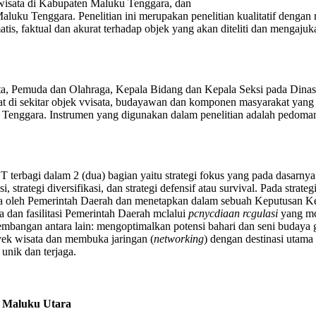
iwisata di Kabupaten Maluku Tenggara, dan
uku Tenggara. Penelitian ini merupakan penelitian kualitatif dengan 
tis, faktual dan akurat terhadap objek yang akan diteliti dan mengaj
ata, Pemuda dan Olahraga, Kepala Bidang dan Kepala Seksi pada Din
kat di sekitar objek vvisata, budayawan dan komponen masyarakat yang 
 Tenggara. Instrumen yang digunakan dalam penelitian adalah pedoman
erbagi dalam 2 (dua) bagian yaitu strategi fokus yang pada dasarnya dap
trategi diversifikasi, dan strategi defensif atau survival. Pada strateg
 oleh Pemerintah Daerah dan menetapkan dalam sebuah Keputusan Ke
dan fasilitasi Pemerintah Daerah mclalui
pcnycdiaan rcgulasi
yang mcn
ngembangan antara lain: mengoptimalkan potensi bahari dan seni buda
byek wisata dan membuka jaringan (
networking
) dengan destinasi utama 
unik dan terjaga.
si Maluku Utara