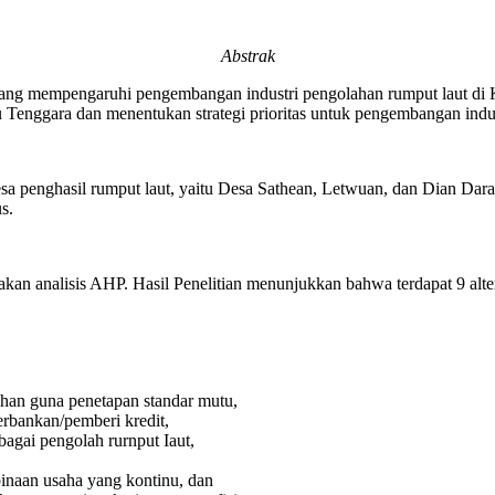
Abstrak
nal yang mempengaruhi pengembangan industri pengolahan rumput laut d
Tenggara dan menentukan strategi prioritas untuk pengembangan indu
a penghasil rumput laut, yaitu Desa Sathean, Letwuan, dan Dian Darat
s.
 analisis AHP. Hasil Penelitian menunjukkan bahwa terdapat 9 altern
,
han guna penetapan standar mutu,
rbankan/pemberi kredit,
gai pengolah rurnput Iaut,
inaan usaha yang kontinu, dan