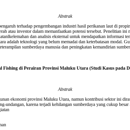
Abstrak
berpengaruh terhadap pengembangan industri hasil perikanan laut di pr
erah atau investor dalam memanfaatkan potensi tersebut. Penelitian ini 
kuatanlkelemahan dan analisis eksternal untuk mendapatkan informasi 
 Utara adalah teknologi yang belum memadai dan keterbatasan modal. G
n keterampilan sumberdaya manusia dan peningkatan kemandirian sumbe
Fishing di Perairan Provinsi Maluku Utara (Studi Kasus pada D
Abstrak
gunan ekonomi provinsi Maluku Utara, namun kontribusi sektor ini di
ng-undangan, karena terjadi kehilangan sumberdaya yang cukup besar 
iatan
nan