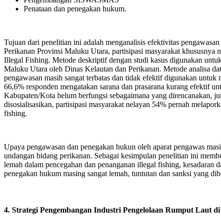
Penataan dan penegakan hukum.
Tujuan dari penelitian ini adalah menganalisis efektivitas pengawas
Perikanan Provinsi Maluku Utara, partisipasi masyarakat khususn
Illegal Fishing. Metode deskriptif dengan studi kasus digunakan un
Maluku Utara oleh Dinas Kelautan dan Perikanan. Metode analisa data 
pengawasan masih sangat terbatas dan tidak efektif digunakan untu
66,6% responden mengatakan sarana dan prasarana kurang efektif un
Kabupaten/Kota belum berfungsi sebagaimana yang direncanakan, jumlah
disosialisasikan, partisipasi masyarakat nelayan 54% pernah melapor
fishing.
Upaya pengawasan dan penegakan hukun oleh aparat pengawas masih 
undangan bidang perikanan. Sebagai kesimpulan penelitian ini mem
lemah dalam pencegahan dan penanganan illegal fishing, kesadaran d
penegakan hukum masing sangat lemah, tuntutan dan sanksi yang diber
4. Strategi Pengembangan Industri Pengelolaan Rumput Laut 