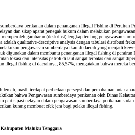
an sumberdaya perikanan dalam penanganan Illegal Fishing di Perairan 
ya nelayan dan sikap aparat penegak hukum dalam melakukan pengawa
tuk memperoleh gambaran (deskripsi) lengkap tentang pengawasan sumbe
adalah qualitative-descriptive analysis dengan tabulasi distribusi fre
k melakukan pengawasan sumberdaya ikan di daerah yang menjadi kewe
tuk digunakan dalam membantu penanganan illegal fishing di perairan
 lokasi dan intensitas patroli di laut sangat terbatas dan sangat dip
kan illegal fishing di daerahnya, 85,57%, mengatakan bahwa mereka be
lemah, masih terdapat perbedaan persepsi dan pemahaman antar apara
buktikan bahwa Pengawasan sumberdaya perikanan oleh Dinas Kelautan
an partisipasi nelayan dalam pengawasan sumberdaya perikanan sudah c
ikan kurang membuat efek jera bagi pelaku illegal fishing.
di Kabupaten Maluku Tenggara