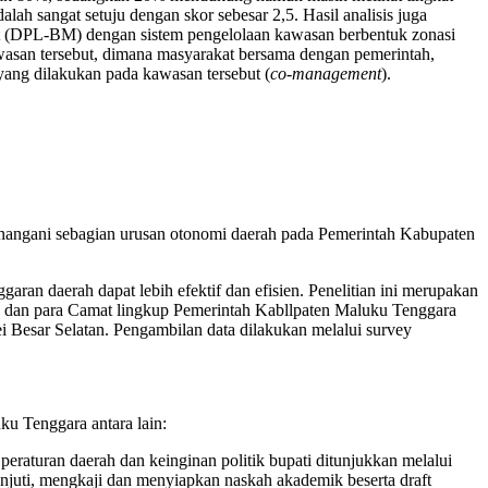
ah sangat setuju dengan skor sebesar 2,5. Hasil analisis juga
 (DPL-BM) dengan sistem pengelolaan kawasan berbentuk zonasi
awasan tersebut, dimana masyarakat bersama dengan pemerintah,
ang dilakukan pada kawasan tersebut (
co-management
).
menangani sebagian urusan otonomi daerah pada Pemerintah Kabupaten
an daerah dapat lebih efektif dan efisien. Penelitian ini merupakan
ara dan para Camat lingkup Pemerintah Kabllpaten Maluku Tenggara
i Besar Selatan. Pengambilan data dilakukan melalui survey
u Tenggara antara lain:
eraturan daerah dan keinginan politik bupati ditunjukkan melalui
anjuti, mengkaji dan menyiapkan naskah akademik beserta draft