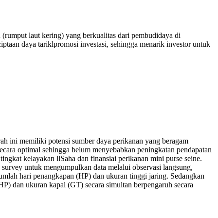
rumput laut kering) yang berkualitas dari pembudidaya di
ptaan daya tariklpromosi investasi, sehingga menarik investor untuk
h ini memiliki potensi sumber daya perikanan yang beragam
secara optimal sehingga belum menyebabkan peningkatan pendapatan
tingkat kelayakan llSaha dan finansiai perikanan mini purse seine.
 survey untuk mengumpulkan data melalui observasi langsung,
 jumlah hari penangkapan (HP) dan ukuran tinggi jaring. Sedangkan
HP) dan ukuran kapal (GT) secara simultan berpengaruh secara