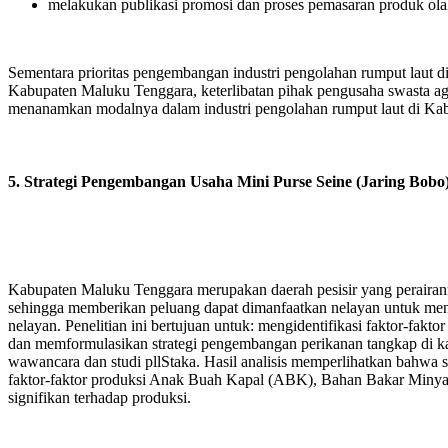
melakukan publikasi promosi dan proses pemasaran produk olaha
Sementara prioritas pengembangan industri pengolahan rumput laut d
Kabupaten Maluku Tenggara, keterlibatan pihak pengusaha swasta agar
menanamkan modalnya dalam industri pengolahan rumput laut di Ka
5. Strategi Pengembangan Usaha Mini Purse Seine (Jaring Bobo
Kabupaten Maluku Tenggara merupakan daerah pesisir yang perairan
sehingga memberikan peluang dapat dimanfaatkan nelayan untuk men
nelayan. Penelitian ini bertujuan untuk: mengidentifikasi faktor-fakt
dan memformulasikan strategi pengembangan perikanan tangkap di ka
wawancara dan studi pllStaka. Hasil analisis memperlihatkan bahwa s
faktor-faktor produksi Anak Buah Kapal (ABK), Bahan Bakar Minyak 
signifikan terhadap produksi.