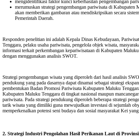
mengidentifikasi faktor kunci keberhasilan pengembangan par
merumuskan strategi pengembangan pariwisata di Kabupaten Mal
akan memberikan gambaran atau mendiskripsikan secara sistema
Pemerintah Daerah.
Responden penelitian ini adalah Kepala Dinas Kebudayaan, Pariwis
Tenggara, pelaku usaha pariwisata, pengelola objek wisata, masyara
informasi terkait perkembangan kepariwisataan di Kabupaten Maluku
dengan menggunakan analisis SWOT.
Strategi pengembangan wisata yang diperoleh dari hasil analisis SWOT t
pendukung yang pada dasarnya dapat dinamai sebagai strategi ekspansi, s
pembentukan Badan Promosi Pariwisata Kabupaten Maluku Tenggara
Kabupaten Maluku Tenggara di tingkat nasional maupun mancanegara 
pariwisata. Pada strategi pendukung diperoleh beberapa strategi pe
tarik wisata yang dimiliki guna mewujudkan investasi di sejumlah o
memperkenalkan potensi seni budaya dan sosial masyarakat Kei yang 
2. Strategi Industri Pengolahan Hasil Perikanan Laut di Provin