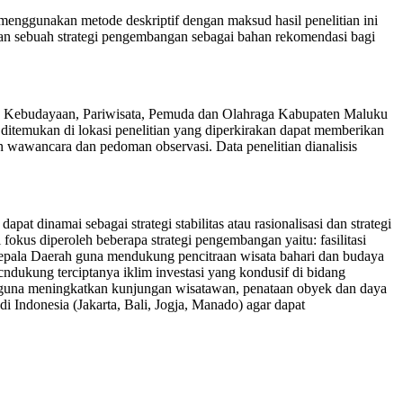
menggunakan metode deskriptif dengan maksud hasil penelitian ini
ukan sebuah strategi pengembangan sebagai bahan rekomendasi bagi
as Kebudayaan, Pariwisata, Pemuda dan Olahraga Kabupaten Maluku
ditemukan di lokasi penelitian yang diperkirakan dapat memberikan
 wawancara dan pedoman observasi. Data penelitian dianalisis
at dinamai sebagai strategi stabilitas atau rasionalisasi dan strategi
i fokus diperoleh beberapa strategi pengembangan yaitu: fasilitasi
pala Daerah guna mendukung pencitraan wisata bahari dan budaya
dukung terciptanya iklim investasi yang kondusif di bidang
ya guna meningkatkan kunjungan wisatawan, penataan obyek dan daya
di Indonesia (Jakarta, Bali, Jogja, Manado) agar dapat