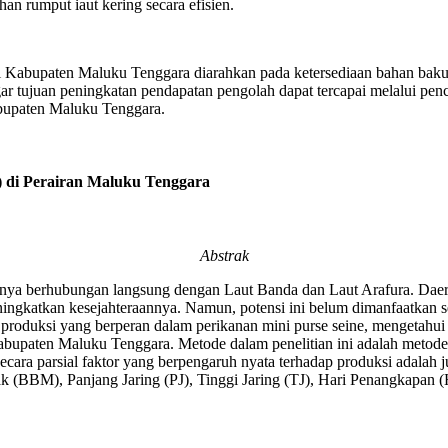
n rumput iaut kering secara efisien.
i Kabupaten Maluku Tenggara diarahkan pada ketersediaan bahan baku (
 tujuan peningkatan pendapatan pengolah dapat tercapai melalui penci
bupaten Maluku Tenggara.
) di Perairan Maluku Tenggara
Abstrak
nya berhubungan langsung dengan Laut Banda dan Laut Arafura. Daera
ingkatkan kesejahteraannya. Namun, potensi ini belum dimanfaatkan 
or produksi yang berperan dalam perikanan mini purse seine, mengetahui 
bupaten Maluku Tenggara. Metode dalam penelitian ini adalah metode
ecara parsial faktor yang berpengaruh nyata terhadap produksi adalah
(BBM), Panjang Jaring (PJ), Tinggi Jaring (TJ), Hari Penangkapan (