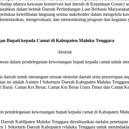
hadap adanya kawasan konservasi laut daerah di Kepulauan Guraici adal
rahkan dalam bentuk Daerah Perlindungan Laut Berbasis Masyarakat
Diperlukan keterlibatan langsung semua stakeholder dalam mengelola k
ementasikan, mengevaluasi, dan memonitoring program dan kegiatan y
ngan Bupati kepada Camat di Kabupaten Maluku Tenggara
Abstrak
 berperan dalam pendelegasian kewenangan bupati kepada camat untuk 
daerah untuk menangani urusan otonomi daerah serta penyerapan anggar
elitian ini adalah Asisten I Sekretaris Daerah Kabupaten Maluku Tengg
il Baral. Camat Kei Besar, Camat Kei Besar Utara Timur dan Camat Ke
lam pendelegasian kewenangan bupati kepada camat di Kabupaten Maluk
Daerah Kabllpaten Maluku Tenggara direalisasikan melalui penetapan p
sten 1 Sekretaris Daerah Kabupaten rvlaluku Tenggara untuk menindakl