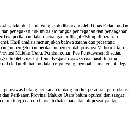
Provinsi Maluku Utara yang telah dilakukan oleh Dinas Kelautan dan
san dan penegakan hukum dalam rangka pencegahan dan penanganan
rdaya perikanan dalam penanganan Illegal Fishing di perairan
kuensi. Hasil analisis menunjukan bahwa sarana dan prasarana
nangan pengelolaan perikanan pemerintah provinsi Maluku Utara,
 Provinsi Maluku Utara, Pembangunan Pos Pengawasan di setiap
engaruhi oleh cuaca di Laut. Kegiatan siswasmas masih lrurang
rsedia kalau dilibatkan dalam rapat yang membahas mengenai illegal
t pengawas bidang perikanan tentang produk peraturan perundang-
 dan Perikanan Provinsi Maluku Utara belum optimal dan sangat
ukup tinggi namun hanya terbatas pada daerah pesisir pantai,