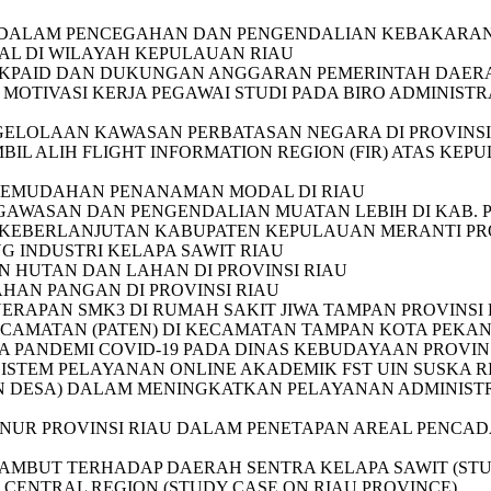
AU DALAM PENCEGAHAN DAN PENGENDALIAN KEBAKARA
AL DI WILAYAH KEPULAUAN RIAU
KPAID DAN DUKUNGAN ANGGARAN PEMERINTAH DAERAH
MOTIVASI KERJA PEGAWAI STUDI PADA BIRO ADMINIST
NGELOLAAN KAWASAN PERBATASAN NEGARA DI PROVINS
IL ALIH FLIGHT INFORMATION REGION (FIR) ATAS KE
N KEMUDAHAN PENANAMAN MODAL DI RIAU
GAWASAN DAN PENGENDALIAN MUATAN LEBIH DI KAB. 
 KEBERLANJUTAN KABUPATEN KEPULAUAN MERANTI PRO
G INDUSTRI KELAPA SAWIT RIAU
 HUTAN DAN LAHAN DI PROVINSI RIAU
HAN PANGAN DI PROVINSI RIAU
RAPAN SMK3 DI RUMAH SAKIT JIWA TAMPAN PROVINSI 
ECAMATAN (PATEN) DI KECAMATAN TAMPAN KOTA PEKA
SA PANDEMI COVID-19 PADA DINAS KEBUDAYAAN PROVIN
ISTEM PELAYANAN ONLINE AKADEMIK FST UIN SUSKA R
MEN DESA) DALAM MENINGKATKAN PELAYANAN ADMINIS
RNUR PROVINSI RIAU DALAM PENETAPAN AREAL PENC
BUT TERHADAP DAERAH SENTRA KELAPA SAWIT (STUDI 
 CENTRAL REGION (STUDY CASE ON RIAU PROVINCE)