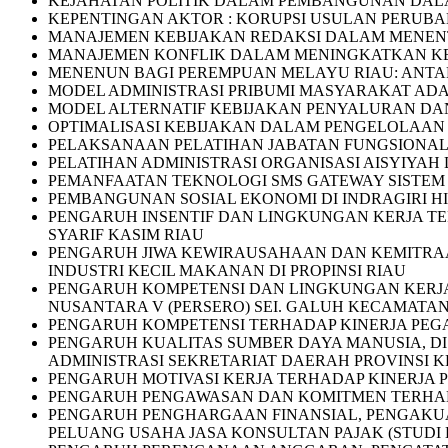
KEJAHATAN POLITIK DALAM PEMBANGUNAN DALA
KEPENTINGAN AKTOR : KORUPSI USULAN PERUBAH
MANAJEMEN KEBIJAKAN REDAKSI DALAM MENEN
MANAJEMEN KONFLIK DALAM MENINGKATKAN KEDI
MENENUN BAGI PEREMPUAN MELAYU RIAU: ANTA
MODEL ADMINISTRASI PRIBUMI MASYARAKAT AD
MODEL ALTERNATIF KEBIJAKAN PENYALURAN DAN
OPTIMALISASI KEBIJAKAN DALAM PENGELOLAAN
PELAKSANAAN PELATIHAN JABATAN FUNGSIONAL A
PELATIHAN ADMINISTRASI ORGANISASI AISYIYA
PEMANFAATAN TEKNOLOGI SMS GATEWAY SISTEM
PEMBANGUNAN SOSIAL EKONOMI DI INDRAGIRI HI
PENGARUH INSENTIF DAN LINGKUNGAN KERJA TE
SYARIF KASIM RIAU
PENGARUH JIWA KEWIRAUSAHAAN DAN KEMITRAA
INDUSTRI KECIL MAKANAN DI PROPINSI RIAU
PENGARUH KOMPETENSI DAN LINGKUNGAN KERJA
NUSANTARA V (PERSERO) SEI. GALUH KECAMATA
PENGARUH KOMPETENSI TERHADAP KINERJA PEGA
PENGARUH KUALITAS SUMBER DAYA MANUSIA, DI
ADMINISTRASI SEKRETARIAT DAERAH PROVINSI 
PENGARUH MOTIVASI KERJA TERHADAP KINERJA P
PENGARUH PENGAWASAN DAN KOMITMEN TERHADAP
PENGARUH PENGHARGAAN FINANSIAL, PENGAKU
PELUANG USAHA JASA KONSULTAN PAJAK (STUDI 