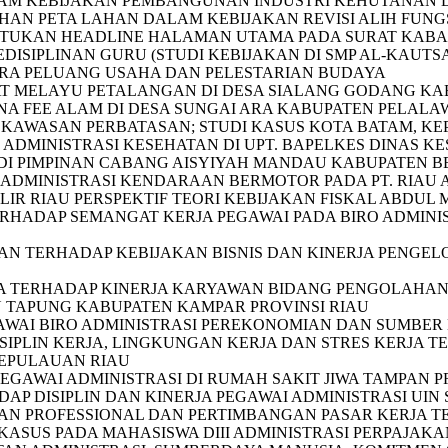
M KEBIJAKAN PEMBANGUNAN INDUSTRI KEHUTANAN DA
AN PETA LAHAN DALAM KEBIJAKAN REVISI ALIH FUNGSI
TUKAN HEADLINE HALAMAN UTAMA PADA SURAT KABAR
SIPLINAN GURU (STUDI KEBIJAKAN DI SMP AL-KAUTS
RA PELUANG USAHA DAN PELESTARIAN BUDAYA
AT MELAYU PETALANGAN DI DESA SIALANG GODANG KA
A FEE ALAM DI DESA SUNGAI ARA KABUPATEN PELALAW
 KAWASAN PERBATASAN; STUDI KASUS KOTA BATAM, K
DMINISTRASI KESEHATAN DI UPT. BAPELKES DINAS KE
H DI PIMPINAN CABANG AISYIYAH MANDAU KABUPATEN 
 ADMINISTRASI KENDARAAN BERMOTOR PADA PT. RIAU
LIR RIAU PERSPEKTIF TEORI KEBIJAKAN FISKAL ABDUL
RHADAP SEMANGAT KERJA PEGAWAI PADA BIRO ADMINIS
N TERHADAP KEBIJAKAN BISNIS DAN KINERJA PENGE
 TERHADAP KINERJA KARYAWAN BIDANG PENGOLAHAN 
N TAPUNG KABUPATEN KAMPAR PROVINSI RIAU
WAI BIRO ADMINISTRASI PEREKONOMIAN DAN SUMBER 
SIPLIN KERJA, LINGKUNGAN KERJA DAN STRES KERJA 
KEPULAUAN RIAU
EGAWAI ADMINISTRASI DI RUMAH SAKIT JIWA TAMPAN P
 DISIPLIN DAN KINERJA PEGAWAI ADMINISTRASI UIN S
AN PROFESSIONAL DAN PERTIMBANGAN PASAR KERJA 
KASUS PADA MAHASISWA DIII ADMINISTRASI PERPAJAKAN