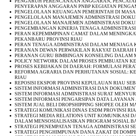
PENGARUH PERENCANAAN ANGGARAN, PENCATATA
PENYERAPAN ANGGARAN PNBP KEGIATAN PENGAM
PENGELOLAAN KEUANGAN PEMERINTAH DI MASA P
PENGELOLAAN MANAJEMEN ADMINISTRASI DOKU
PENGELOLAAN MANAJEMEN ADMINISTRASI DOKU
PENGEMBANGAN KINERJA TENAGA ADMINISTRASI 
PERAN KEPEMIMPINAN CAMAT DALAM MENINGKAT
PEKANBARU PROVINSI RIAU
PERAN TENAGA ADMINISTRASI DALAM MENJAGA K
PERANAN DEWAN PERWAKILAN RAKYAT DAERAH PR
PERANAN GURU BIMBINGAN KONSELING DALAM ME
POLICY NETWORK DALAM PROSES PEMBUATAN KEB
PROSES KEBIJAKAN DI DAERAH: FORMULASI PER
REFORMA AGRARIA DAN PERHUTANAN SOSIAL: KE
RIAU
REPOSISI EKSPOR PROVINSI KEPULAUAN RIAU SEB
SISTEM INFORMASI ADMINISTRASI DAN DOKUME
SISTEM INFORMASI ADMINISTRASI SURAT MENYU
SISTEM INFORMASI PENGARSIPAN DATA LAYANAN
SISTEM JUAL BELI DROPSHIPPING SHOPEE OLEH 
STRATEGI KOMUNIKASI DINAS ESDM PROVINSI RI
STRATEGI MEDIA RELATIONS UNIT KOMUNIKASI D
DALAM MENSOSIALISASIKAN PROGRAM SOSIAL BAN
STRATEGI PENEMPATAN TENAGA ADMINISTRASI SE
STRATEGI PENGHIMPUNAN DANA ZAKAT DI DOMPE