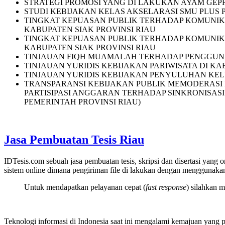
STRATEGI PROMOSI YANG DI LAKUKAN AYAM GEP
STUDI KEBIJAKAN KELAS AKSELARASI SMU PLUS 
TINGKAT KEPUASAN PUBLIK TERHADAP KOMUNI
KABUPATEN SIAK PROVINSI RIAU
TINGKAT KEPUASAN PUBLIK TERHADAP KOMUNI
KABUPATEN SIAK PROVINSI RIAU
TINJAUAN FIQH MUAMALAH TERHADAP PENGGUNAA
TINJAUAN YURIDIS KEBIJAKAN PARIWISATA DI K
TINJAUAN YURIDIS KEBIJAKAN PENYULUHAN KE
TRANSPARANSI KEBIJAKAN PUBLIK MEMODERASI
PARTISIPASI ANGGARAN TERHADAP SINKRONISASI
PEMERINTAH PROVINSI RIAU)
Jasa Pembuatan Tesis Riau
IDTesis.com sebuah jasa pembuatan tesis, skripsi dan disertasi yang o
sistem online dimana pengiriman file di lakukan dengan menggunak
Untuk mendapatkan pelayanan cepat (
fast response
) silahkan 
Teknologi informasi di Indonesia saat ini mengalami kemajuan yang 