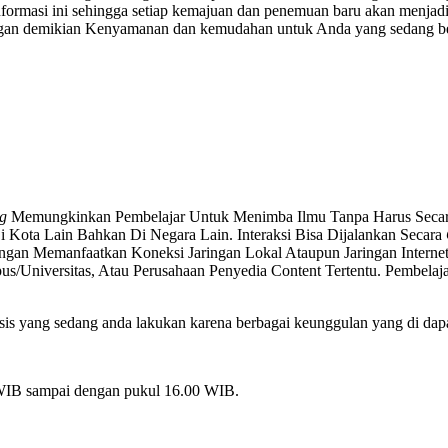
nformasi ini sehingga setiap kemajuan dan penemuan baru akan menjadi
an demikian Kenyamanan dan kemudahan untuk Anda yang sedang bera
g
Memungkinkan Pembelajar Untuk Menimba Ilmu Tanpa Harus Secara 
Di Kota Lain Bahkan Di Negara Lain. Interaksi Bisa Dijalankan Secara
engan Memanfaatkan Koneksi Jaringan Lokal Ataupun Jaringan Inter
us/Universitas, Atau Perusahaan Penyedia Content Tertentu. Pembelaj
is yang sedang anda lakukan karena berbagai keunggulan yang di dapat
 WIB sampai dengan pukul 16.00 WIB.