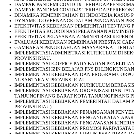
DAMPAK PANDEMI COVID-19 TERHADAP PENERIMA
DAMPAK PANDEMI COVID-19 TERHADAP PEREKON
DINAMIKA PEMERINTAHAN DI INDONESIA KASUS 
DYNAMIC GOVERNANCE DALAM PENCAPAIAN PERT
EFEKTIVITAS KEBIJAKAN PEMERINTAH TENTANG P
EFEKTIVITAS KOORDINASI PELAYANAN ADMINIST
EFEKTIVITAS PELAYANAN ADMINISTRASI KEPENDU
EVALUASI KEBIJAKAN PEMBINAAN PRESTASI CAB
GAMBARAN PENGETAHUAN MASYARAKAT TENTANG 
IMPLEMENTASI ADMINISTRASI KURIKULUM DI SE
PROVINSI RIAU.
IMPLEMENTASI E-OFFICE PADA BADAN PENELITI
IMPLEMENTASI IZIN BELAJAR PNS DI LINGKUNGA
IMPLEMENTASI KEBIJAKAN DAN PROGRAM CORPOR
NUSANTARA V PROVINSI RIAU
IMPLEMENTASI KEBIJAKAN KURIKULUM BERBASIS 
IMPLEMENTASI KEBIJAKAN ORGANISASI DAN TA
TANJUNGPINANG BARAT KOTA TANJUNGPINANG P
IMPLEMENTASI KEBIJAKAN PEMERINTAH DALAM 
PROVINSI RIAU)
IMPLEMENTASI KEBIJAKAN PENANGANAN PENYELU
IMPLEMENTASI KEBIJAKAN PENGANGKATAN APARAT
IMPLEMENTASI KEBIJAKAN PENGAWASAN KINERJA
IMPLEMENTASI KEBIJAKAN PROMOSI PARIWISATA
IMPLEMENTASI KEBIJAKAN PUBLIK PERATURAN DA