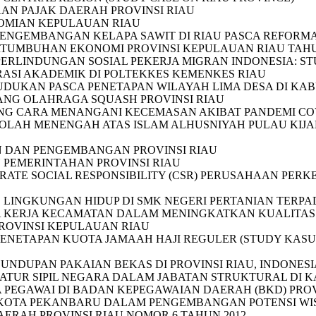
AN PAJAK DAERAH PROVINSI RIAU
OMIAN KEPULAUAN RIAU
PENGEMBANGAN KELAPA SAWIT DI RIAU PASCA REFORMA
UMBUHAN EKONOMI PROVINSI KEPULAUAN RIAU TAHUN
ERLINDUNGAN SOSIAL PEKERJA MIGRAN INDONESIA: ST
RASI AKADEMIK DI POLTEKKES KEMENKES RIAU
DUKAN PASCA PENETAPAN WILAYAH LIMA DESA DI KABU
ANG OLAHRAGA SQUASH PROVINSI RIAU
CARA MENANGANI KECEMASAN AKIBAT PANDEMI COVI
KOLAH MENENGAH ATAS ISLAM ALHUSNIYAH PULAU KIJA
AN DAN PENGEMBANGAN PROVINSI RIAU
N PEMERINTAHAN PROVINSI RIAU
ATE SOCIAL RESPONSIBILITY (CSR) PERUSAHAAN PERK
LINGKUNGAN HIDUP DI SMK NEGERI PERTANIAN TERPAD
TA KERJA KECAMATAN DALAM MENINGKATKAN KUALITA
ROVINSI KEPULAUAN RIAU
PENETAPAN KUOTA JAMAAH HAJI REGULER (STUDY KAS
NDUPAN PAKAIAN BEKAS DI PROVINSI RIAU, INDONESI
UR SIPIL NEGARA DALAM JABATAN STRUKTURAL DI KAB
 PEGAWAI DI BADAN KEPEGAWAIAN DAERAH (BKD) PROV
 KOTA PEKANBARU DALAM PENGEMBANGAN POTENSI WISA
ERAH PROVINSI RIAU NOMOR 6 TAHUN 2012