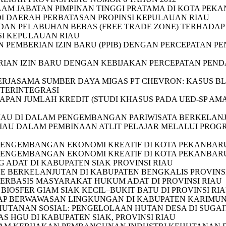
AM JABATAN PIMPINAN TINGGI PRATAMA DI KOTA PEKA
DI DAERAH PERBATASAN PROPINSI KEPULAUAN RIAU
DAN PELABUHAN BEBAS (FREE TRADE ZONE) TERHADAP
I KEPULAUAN RIAU
 PEMBERIAN IZIN BARU (PPIB) DENGAN PERCEPATAN PE
IAN IZIN BARU DENGAN KEBIJAKAN PERCEPATAN PENDA
ERJASAMA SUMBER DAYA MIGAS PT CHEVRON: KASUS B
TERINTEGRASI
APAN JUMLAH KREDIT (STUDI KHASUS PADA UED-SP A
RIAU DI DALAM PENGEMBANGAN PARIWISATA BERKELAN
IAU DALAM PEMBINAAN ATLIT PELAJAR MELALUI PROG
PENGEMBANGAN EKONOMI KREATIF DI KOTA PEKANBARU
PENGEMBANGAN EKONOMI KREATIF DI KOTA PEKANBARU 
ADAT DI KABUPATEN SIAK PROVINSI RIAU
 BERKELANJUTAN DI KABUPATEN BENGKALIS PROVINSI
ERBASIS MASYARAKAT HUKUM ADAT DI PROVINSI RIAU
OSFER GIAM SIAK KECIL–BUKIT BATU DI PROVINSI RI
P BERWAWASAN LINGKUNGAN DI KABUPATEN KARIMUN,
HUTANAN SOSIAL: PENGELOLAAN HUTAN DESA DI SUGAI
 HGU DI KABUPATEN SIAK, PROVINSI RIAU