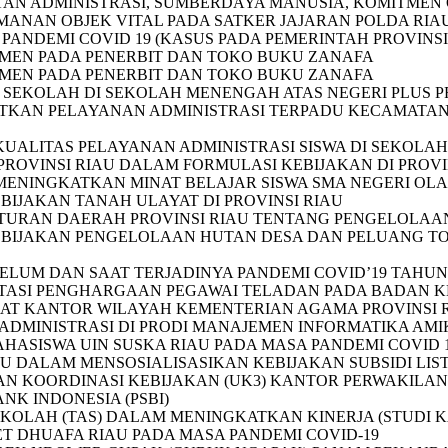
N ADMINISTRASI, SUMBERDAYA MANUSIA, KOMITMEN 
ANAN OBJEK VITAL PADA SATKER JAJARAN POLDA RIA
ANDEMI COVID 19 (KASUS PADA PEMERINTAH PROVINSI
MEN PADA PENERBIT DAN TOKO BUKU ZANAFA
MEN PADA PENERBIT DAN TOKO BUKU ZANAFA
SEKOLAH DI SEKOLAH MENENGAH ATAS NEGERI PLUS PR
KAN PELAYANAN ADMINISTRASI TERPADU KECAMATAN 
UALITAS PELAYANAN ADMINISTRASI SISWA DI SEKOLA
OVINSI RIAU DALAM FORMULASI KEBIJAKAN DI PROVIN
NINGKATKAN MINAT BELAJAR SISWA SMA NEGERI OLAH
IJAKAN TANAH ULAYAT DI PROVINSI RIAU
ATURAN DAERAH PROVINSI RIAU TENTANG PENGELOLAA
BIJAKAN PENGELOLAAN HUTAN DESA DAN PELUANG TOR
ELUM DAN SAAT TERJADINYA PANDEMI COVID’19 TAHUN 
NTASI PENGHARGAAN PEGAWAI TELADAN PADA BADAN K
RAT KANTOR WILAYAH KEMENTERIAN AGAMA PROVINSI 
 ADMINISTRASI DI PRODI MANAJEMEN INFORMATIKA AM
MAHASISWA UIN SUSKA RIAU PADA MASA PANDEMI COVID
AU DALAM MENSOSIALISASIKAN KEBIJAKAN SUBSIDI LIS
AN KOORDINASI KEBIJAKAN (UK3) KANTOR PERWAKILAN B
K INDONESIA (PSBI)
KOLAH (TAS) DALAM MENINGKATKAN KINERJA (STUDI KA
T DHUAFA RIAU PADA MASA PANDEMI COVID-19