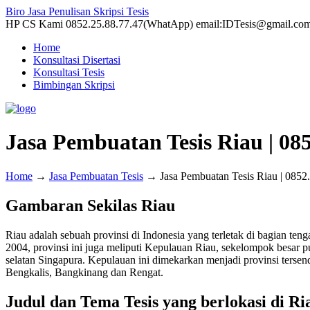
Biro Jasa Penulisan Skripsi Tesis
HP CS Kami 0852.25.88.77.47(WhatApp) email:IDTesis@gmail.co
Home
Konsultasi Disertasi
Konsultasi Tesis
Bimbingan Skripsi
Jasa Pembuatan Tesis Riau | 08
Home
→
Jasa Pembuatan Tesis
→
Jasa Pembuatan Tesis Riau | 0852
Gambaran Sekilas Riau
Riau adalah sebuah provinsi di Indonesia yang terletak di bagian teng
2004, provinsi ini juga meliputi Kepulauan Riau, sekelompok besar p
selatan Singapura. Kepulauan ini dimekarkan menjadi provinsi tersend
Bengkalis, Bangkinang dan Rengat.
Judul dan Tema Tesis yang berlokasi di Ri