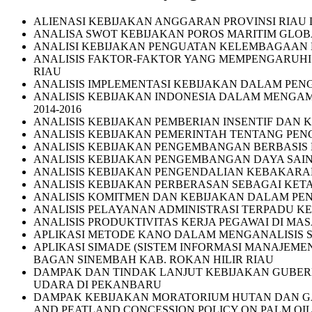
ALIENASI KEBIJAKAN ANGGARAN PROVINSI RI
ANALISA SWOT KEBIJAKAN POROS MARITIM GLOB
ANALISI KEBIJAKAN PENGUATAN KELEMBAGAAN 
ANALISIS FAKTOR-FAKTOR YANG MEMPENGARUHI 
RIAU
ANALISIS IMPLEMENTASI KEBIJAKAN DALAM PE
ANALISIS KEBIJAKAN INDONESIA DALAM MENGAMB
2014-2016
ANALISIS KEBIJAKAN PEMBERIAN INSENTIF DA
ANALISIS KEBIJAKAN PEMERINTAH TENTANG PEN
ANALISIS KEBIJAKAN PENGEMBANGAN BERBASIS
ANALISIS KEBIJAKAN PENGEMBANGAN DAYA SAIN
ANALISIS KEBIJAKAN PENGENDALIAN KEBAKARAN
ANALISIS KEBIJAKAN PERBERASAN SEBAGAI KETA
ANALISIS KOMITMEN DAN KEBIJAKAN DALAM PENE
ANALISIS PELAYANAN ADMINISTRASI TERPADU K
ANALISIS PRODUKTIVITAS KERJA PEGAWAI DI MA
APLIKASI METODE KANO DALAM MENGANALISIS S
APLIKASI SIMADE (SISTEM INFORMASI MANAJE
BAGAN SINEMBAH KAB. ROKAN HILIR RIAU
DAMPAK DAN TINDAK LANJUT KEBIJAKAN GUBE
UDARA DI PEKANBARU
DAMPAK KEBIJAKAN MORATORIUM HUTAN DAN GAM
AND PEATLAND CONCESSION POLICY ON PALM OIL