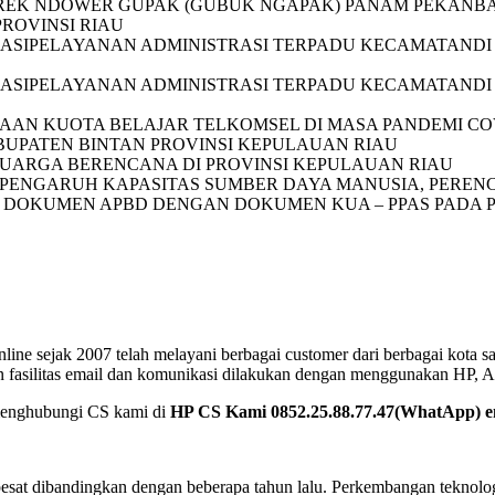
REK NDOWER GUPAK (GUBUK NGAPAK) PANAM PEKANBAR
PROVINSI RIAU
KASIPELAYANAN ADMINISTRASI TERPADU KECAMATAN
KASIPELAYANAN ADMINISTRASI TERPADU KECAMATAN
N KUOTA BELAJAR TELKOMSEL DI MASA PANDEMI COVID
ABUPATEN BINTAN PROVINSI KEPULAUAN RIAU
LUARGA BERENCANA DI PROVINSI KEPULAUAN RIAU
 PENGARUH KAPASITAS SUMBER DAYA MANUSIA, PERE
 DOKUMEN APBD DENGAN DOKUMEN KUA – PPAS PADA PE
nline sejak 2007 telah melayani berbagai customer dari berbagai kota s
an fasilitas email dan komunikasi dilakukan dengan menggunakan HP,
menghubungi CS kami di
HP CS Kami 0852.25.88.77.47(WhatApp) 
pesat dibandingkan dengan beberapa tahun lalu. Perkembangan teknolo