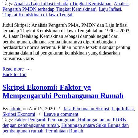
Tags:
Analisis Laju Inflasi terhadap Tingkat Kemiskinan
,
Analisis
Pengaruh PMDN terhadap Tingkat Kemiskinan\
,
Laju Inflasi
,
Tingkat Kemiskinan di Jawa Tengah
Judul Skripsi : Analisis Pengaruh PMA, PMDN dan Laju Inflasi
terhadap Tingkat Kemiskinan di Jawa Tengah tahun 1990 – 2003
A. Latar Belakang Kemiskinan sebagai dampak negatif dari
pembangunan, dimana semua ukurannya dipertimbangkan
berdasarkan norma tertentu. Pilihan norma tersebut sangat penting
terutama dalam hal pengukuran kemiskinan yang didasarkan
konsumsi. Garis
Read more
→
Back to Top
Skripsi Ekonomi: Faktor yg
Mempengaruhi Pembangunan Rumah
By
admin
on April 5, 2020
/
Jasa Pembuatan Skripsi
,
Laju Inflasi
,
Skripsi Ekonomi
/
Leave a comment
Tags:
Faktor Pengaruh Pembangunan
,
Hubungan antara PDRB
dengan pembangunan rumah
,
Hubungan antara Suku Bunga dan
pembangunan rumah
,
Permintaan Rumah