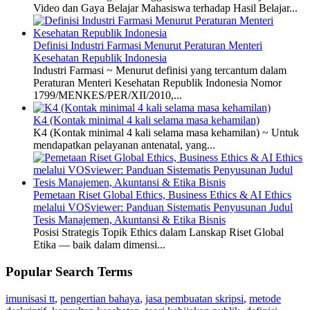
Video dan Gaya Belajar Mahasiswa terhadap Hasil Belajar...
Definisi Industri Farmasi Menurut Peraturan Menteri
Kesehatan Republik Indonesia
Industri Farmasi ~ Menurut definisi yang tercantum dalam
Peraturan Menteri Kesehatan Republik Indonesia Nomor
1799/MENKES/PER/XII/2010,...
K4 (Kontak minimal 4 kali selama masa kehamilan)
K4 (Kontak minimal 4 kali selama masa kehamilan) ~ Untuk
mendapatkan pelayanan antenatal, yang...
Pemetaan Riset Global Ethics, Business Ethics & AI Ethics
melalui VOSviewer: Panduan Sistematis Penyusunan Judul
Tesis Manajemen, Akuntansi & Etika Bisnis
Posisi Strategis Topik Ethics dalam Lanskap Riset Global
Etika — baik dalam dimensi...
Popular Search Terms
imunisasi tt
,
pengertian bahaya
,
jasa pembuatan skripsi
,
metode