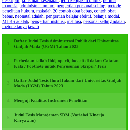
deskriptif
,
konsultan kesehatan
,
teori kebijakan publik
,
definisi
manusia
,
administrasi umum
,
pengertian personal selling
,
metode
penelitian hukum
,
makalah 20 contoh obat bebas
,
contoh obat
bebas
,
neonatal adalah
,
pengertian belajar efektif
,
belanja modal
,
MTBS adalah
,
pengertian institusi
,
institusi
,
personal selling adalah
,
metode tanya jawab
Daftar Judul Tesis Administrasi Publik dari Universitas
Gadjah Mada (UGM) Tahun 2023
Perbedaan istilah Ibid, op. cit, loc. cit di dalam Catatan
Kaki / Footnote untuk Penyusunan Skripsi / Tesis
Daftar Judul Tesis Ilmu Hukum dari Universitas Gadjah
Mada (UGM) Tahun 2023
Menguji Kualitas Instrumen Penelitian
Judul Tesis Manajemen SDM (Variabel Kinerja
Karyawan)