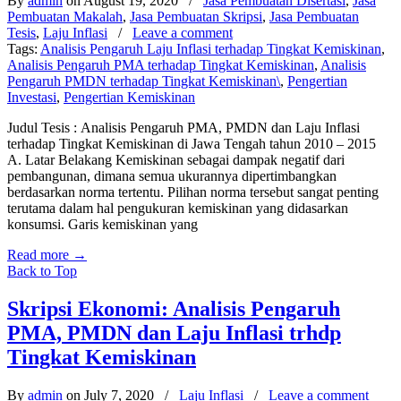
By
admin
on August 19, 2020
/
Jasa Pembuatan Disertasi
,
Jasa
Pembuatan Makalah
,
Jasa Pembuatan Skripsi
,
Jasa Pembuatan
Tesis
,
Laju Inflasi
/
Leave a comment
Tags:
Analisis Pengaruh Laju Inflasi terhadap Tingkat Kemiskinan
,
Analisis Pengaruh PMA terhadap Tingkat Kemiskinan
,
Analisis
Pengaruh PMDN terhadap Tingkat Kemiskinan\
,
Pengertian
Investasi
,
Pengertian Kemiskinan
Judul Tesis : Analisis Pengaruh PMA, PMDN dan Laju Inflasi
terhadap Tingkat Kemiskinan di Jawa Tengah tahun 2010 – 2015
A. Latar Belakang Kemiskinan sebagai dampak negatif dari
pembangunan, dimana semua ukurannya dipertimbangkan
berdasarkan norma tertentu. Pilihan norma tersebut sangat penting
terutama dalam hal pengukuran kemiskinan yang didasarkan
konsumsi. Garis kemiskinan yang
Read more
→
Back to Top
Skripsi Ekonomi: Analisis Pengaruh
PMA, PMDN dan Laju Inflasi trhdp
Tingkat Kemiskinan
By
admin
on July 7, 2020
/
Laju Inflasi
/
Leave a comment