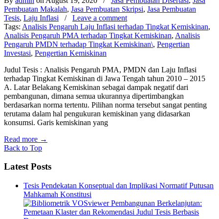
By
admin
on August 19, 2020
/
Jasa Pembuatan Disertasi
,
Jasa
Pembuatan Makalah
,
Jasa Pembuatan Skripsi
,
Jasa Pembuatan
Tesis
,
Laju Inflasi
/
Leave a comment
Tags:
Analisis Pengaruh Laju Inflasi terhadap Tingkat Kemiskinan
,
Analisis Pengaruh PMA terhadap Tingkat Kemiskinan
,
Analisis
Pengaruh PMDN terhadap Tingkat Kemiskinan\
,
Pengertian
Investasi
,
Pengertian Kemiskinan
Judul Tesis : Analisis Pengaruh PMA, PMDN dan Laju Inflasi
terhadap Tingkat Kemiskinan di Jawa Tengah tahun 2010 – 2015
A. Latar Belakang Kemiskinan sebagai dampak negatif dari
pembangunan, dimana semua ukurannya dipertimbangkan
berdasarkan norma tertentu. Pilihan norma tersebut sangat penting
terutama dalam hal pengukuran kemiskinan yang didasarkan
konsumsi. Garis kemiskinan yang
Read more
→
Back to Top
Latest Posts
Tesis Pendekatan Konseptual dan Implikasi Normatif Putusan
Mahkamah Konstitusi