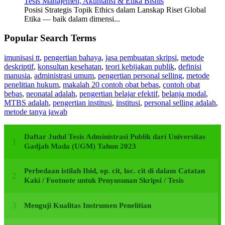
Tesis Manajemen, Akuntansi & Etika Bisnis
Posisi Strategis Topik Ethics dalam Lanskap Riset Global
Etika — baik dalam dimensi...
Popular Search Terms
imunisasi tt
,
pengertian bahaya
,
jasa pembuatan skripsi
,
metode
deskriptif
,
konsultan kesehatan
,
teori kebijakan publik
,
definisi
manusia
,
administrasi umum
,
pengertian personal selling
,
metode
penelitian hukum
,
makalah 20 contoh obat bebas
,
contoh obat
bebas
,
neonatal adalah
,
pengertian belajar efektif
,
belanja modal
,
MTBS adalah
,
pengertian institusi
,
institusi
,
personal selling adalah
,
metode tanya jawab
Daftar Judul Tesis Administrasi Publik dari Universitas
Gadjah Mada (UGM) Tahun 2023
Perbedaan istilah Ibid, op. cit, loc. cit di dalam Catatan
Kaki / Footnote untuk Penyusunan Skripsi / Tesis
Menguji Kualitas Instrumen Penelitian