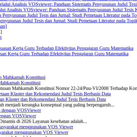
alui Analisis VOSviewer: Panduan Sistematis Penyusunan Judul Tesis
enyusunan Judul Tesis dan Jurnal: Studi Pemetaan Literatur pada Top
]
san Kerja Guru Terhadap Efektivitas Pengajaran Guru Matematika
 Mahkamah Konstitusi
 Putusan Mahkamah Konstitusi Nomor 22-24/Puu-VI/2008 Terhadap Kon
n Klaster dan Rekomendasi Judul Tesis Berbasis Data
ah menjadi kerangka konseptual yang paling berpengaruh...
s dengan VOSViewer
namis di 2026 Layanan kesehatan adalah...
asyarakat menggunakan VOS Viewer