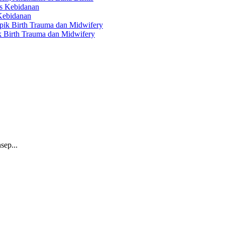
 Kebidanan
ik Birth Trauma dan Midwifery
sep...