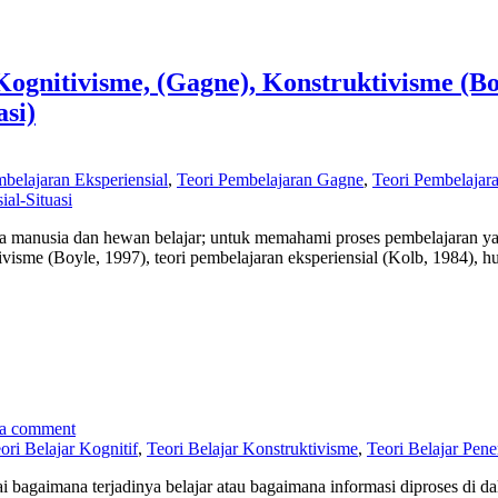
 Kognitivisme, (Gagne), Konstruktivisme (B
asi)
mbelajaran Eksperiensial
,
Teori Pembelajaran Gagne
,
Teori Pembelajar
ial-Situasi
manusia dan hewan belajar; untuk memahami proses pembelajaran yan
visme (Boyle, 1997), teori pembelajaran eksperiensial (Kolb, 1984), hu
 a comment
ori Belajar Kognitif
,
Teori Belajar Konstruktivisme
,
Teori Belajar Pen
agaimana terjadinya belajar atau bagaimana informasi diproses di dala