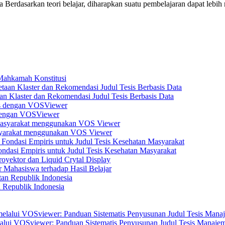
erdasarkan teori belajar, diharapkan suatu pembelajaran dapat lebih m
 Mahkamah Konstitusi
n Klaster dan Rekomendasi Judul Tesis Berbasis Data
s dengan VOSViewer
asyarakat menggunakan VOS Viewer
dasi Empiris untuk Judul Tesis Kesehatan Masyarakat
yektor dan Liquid Crytal Display
 Mahasiswa terhadap Hasil Belajar
n Republik Indonesia
elalui VOSviewer: Panduan Sistematis Penyusunan Judul Tesis Manajem