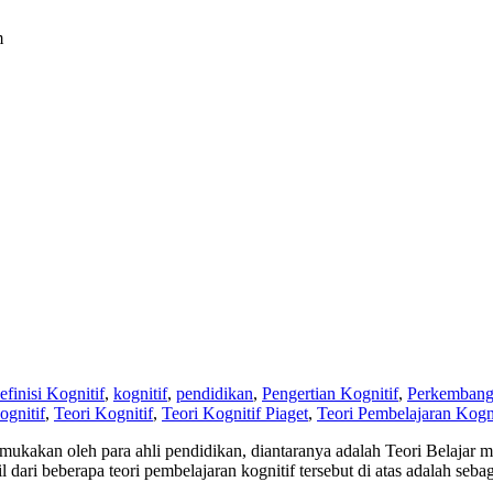
m
efinisi Kognitif
,
kognitif
,
pendidikan
,
Pengertian Kognitif
,
Perkembang
ognitif
,
Teori Kognitif
,
Teori Kognitif Piaget
,
Teori Pembelajaran Kogni
kemukakan oleh para ahli pendidikan, diantaranya adalah Teori Belajar 
ari beberapa teori pembelajaran kognitif tersebut di atas adalah sebaga