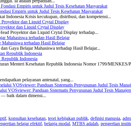
unggal. Ia adalah perpaduan...
dasi Empiris untuk Judul Tesis Kesehatan Masyarakat
 Indonesia Krisis kecukupan, distribusi, dan kompetensi...
yektor dan Liquid Crytal Display
ead Proyektor dan Liquid Crytal Display terhadap...
 Mahasiswa terhadap Hasil Belajar
dan Gaya Belajar Mahasiswa terhadap Hasil Belajar...
n Republik Indonesia
eraturan Menteri Kesehatan Republik Indonesia Nomor 1799/MENKES/P
ndapatkan pelayanan antenatal, yang...
elalui VOSviewer: Panduan Sistematis Penyusunan Judul Tesis Manajem
a — baik dalam dimensi...
ptif
,
konsultan kesehatan
,
teori kebijakan publik
,
definisi manusia
,
admi
ngertian belajar efektif
,
belanja modal
,
MTBS adalah
,
pengertian instit