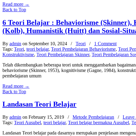
Read more
→
Back to Top
6 Teori Belajar : Behaviorisme (Skinner),
(Kolb), Humanistik (Huitt) dan Sosial-Situ
By
admin
on September 10, 2024
/
Teori
/
1 Comment
Tags:
Teori
,
teori belajar
,
Teori Pembelajaran Behaviorisme
,
Teori Pe
Konstruktivisme
,
Teori Pembelajaran Skinner
,
Teori Pembelajaran Sos
Telah dikembangkan beberapa teori untuk menggambarkan bagaimana 
behaviorisme (Skinner, 1953), kognitivisme (Gagne, 1984), konstrukti
pembelajaran umum
Read more
→
Back to Top
Landasan Teori Belajar
By
admin
on February 15, 2019
/
Metode Pembelajaran
/
Leave
Tags:
Teori Ausubel
,
teori belajar
,
Teori belajar bermakna Ausubel
,
Te
Landasan Teori belajar pada dasarnya merupakan penjelasan mengenai b