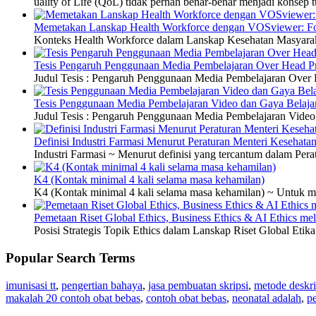
uality of Life (QoL) tidak pernah benar-benar menjadi konsep t
Memetakan Lanskap Health Workforce dengan VOSviewer: Fon
Konteks Health Workforce dalam Lanskap Kesehatan Masyarakat
Tesis Pengaruh Penggunaan Media Pembelajaran Over Head Pro
Judul Tesis : Pengaruh Penggunaan Media Pembelajaran Over H
Tesis Penggunaan Media Pembelajaran Video dan Gaya Belajar
Judul Tesis : Pengaruh Penggunaan Media Pembelajaran Video 
Definisi Industri Farmasi Menurut Peraturan Menteri Kesehata
Industri Farmasi ~ Menurut definisi yang tercantum dalam P
K4 (Kontak minimal 4 kali selama masa kehamilan)
K4 (Kontak minimal 4 kali selama masa kehamilan) ~ Untuk me
Pemetaan Riset Global Ethics, Business Ethics & AI Ethics m
Posisi Strategis Topik Ethics dalam Lanskap Riset Global Etik
Popular Search Terms
imunisasi tt
,
pengertian bahaya
,
jasa pembuatan skripsi
,
metode deskri
makalah 20 contoh obat bebas
,
contoh obat bebas
,
neonatal adalah
,
pe