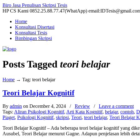
Biro Jasa Penulisan Skripsi Tesis
HP CS Kami 0852.25.88.77.47(WhatApp) email:IDTesis@gmail.co
Home
Konsultasi Disertasi
Konsultasi Tesis
Bimbingan Skripsi
Posts Tagged
teori belajar
Home
→
Tag: teori belajar
Teori Belajar Kognitif
By
admin
on December 4, 2024
/
Review
/
Leave a comment
Tags:
Aliran Psikologi Kognitif
,
Arti Kata Kognitif
,
belajar
,
contoh
,
D
Piaget
,
Psikologi Kognitif
,
skripsi
,
Teori
,
teori belajar
,
Teori Belajar K
Teori Belajar Kognitif – Ada beberapa teori belajar kognitif yang di
Ausubel, Teori Belajar menurut Gagne. Adapun penjelasan lebih detail d