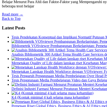
Belajar Menurut Para Ahli dan Faktor-Faktor yang Mempengaruhi nya B
beberapa teori belajar
Read more
→
Back to Top
Latest Posts
Tesis Pendekatan Konseptual dan Implikasi Normatif Putusan
Bibliometrik VOSviewer Pembangunan Berkelanjutan: Pemetaa
Analisis Bibliometrik 300 Artikel Tema Health Care Service
Memetakan Quality of Life dalam lanskap riset Kesehatan M
Memetakan Lanskap Health Workforce dengan VOSviewer: Fon
Tesis Pengaruh Penggunaan Media Pembelajaran Over Head Pro
Tesis Penggunaan Media Pembelajaran Video dan Gaya Belajar
Definisi Industri Farmasi Menurut Peraturan Menteri Kesehata
K4 (Kontak minimal 4 kali selama masa kehamilan)
Pemetaan Riset Global Ethics, Business Ethics & AI Ethics m