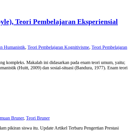
oyle), Teori Pembelajaran Eksperiensial
an Humanistik
,
Teori Pembelajaran Kognitivisme
,
Teori Pembelajaran
g kompleks. Makalah ini didasarkan pada enam teori umum, yaitu;
manistik (Huitt, 2009) dan sosial-situasi (Bandura, 1977). Enam teori
emuan Bruner
,
Teori Bruner
m pikiran siswa itu. Update Artikel Terbaru Pengertian Prestasi