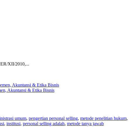
ER/XII/2010,...
en, Akuntansi & Etika Bisnis
nistrasi umum
,
pengertian personal selling
,
metode penelitian hukum
,
usi
,
institusi
,
personal selling adalah
,
metode tanya jawab